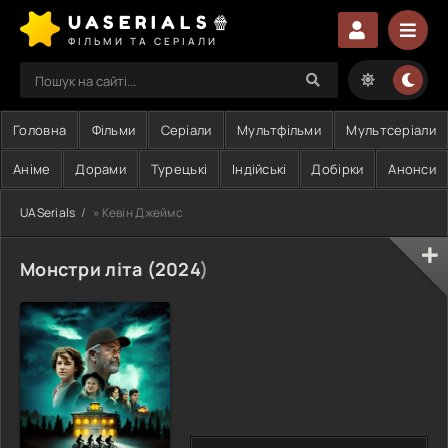
UASERIALS🍿
ФІЛЬМИ ТА СЕРІАЛИ
Головна
Фільми
Серіали
Мультфільми
Мультсеріали
Аніме
Дорами
Турецькі
Індійські
Добірки
Анонси
UASerials
» Кевін Джеймс
Монстри літа (
2024
)