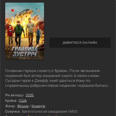
ДИВИТИСЯ ОНЛАЙН
Головним героєм сюжету є Брайан. Після звільнення
скромний бухгалтер змушений сидіти зі своїм сином.
Сусідом героя є Джефф, який здається йому по-
справжньому доброзичливою людиною і хорошим батьком
сімейства. Одного разу сусід запрошує його провести
вихідний, разом влаштувати імпровізовану вилазку з
Рік виходу:
2025
дітьми. Все починається добре. Прогулянка в парку,
Країна:
США
розмови, дитячий сміх. Але цей день обертається
Жанр:
Фільми
/
Комедія
справжнім хаосом. Спокою настає кінець, коли їх
Озвучка:
Багатоголосий закадровий | MGG
атакують невідомі люди, озброєні до зубів. Брайан