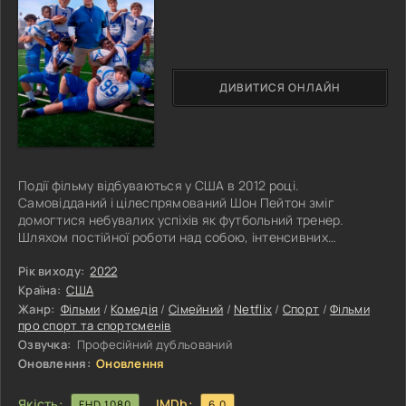
ДИВИТИСЯ ОНЛАЙН
Події фільму відбуваються у США в 2012 році.
Самовідданий і цілеспрямований Шон Пейтон зміг
домогтися небувалих успіхів як футбольний тренер.
Шляхом постійної роботи над собою, інтенсивних
тренувань і гострого розуму Шон швидко привертає увагу
керівництва іменитого клубу "New Orleans Saints", куди
Рік виходу:
2022
його запрошують на посаду педагога. Пейтон допомагає
Країна:
США
гравцям команди вигравати змагання, отримувати
Жанр:
Фільми
/
Комедія
/
Сімейний
/
Netflix
/
Спорт
/
Фільми
престижні футбольні нагороди. Але, при цьому, його
про спорт та спортсменів
нездатність спілкуватися з підступними
Озвучка:
Професійний дубльований
Оновлення:
Оновлення
Якість:
IMDb:
FHD 1080
6.0