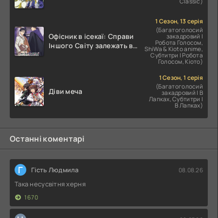
Classic)
1 Сезон, 13 серія
(Багатоголосий
Офісник в ісекаї: Справи
закадровий |
Робота Голосом,
Іншого Світу залежать від
ShiWa & Kioto anime,
Корпоративного Раба
Субтитри | Робота
Голосом, Кіото)
1 Сезон, 1 серія
(Багатоголосий
Діви меча
закадровий | В
Лапках, Субтитри |
В Лапках)
Останні коментарі
Г
Гість Людмила
08.08.26
Така несусвітня херня
1670