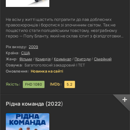
Не всім у житті щастить потрапити до лав доблесних
правоохоронців і боротися зі злочинним світом. Так не
пощастило стати поліцейським товстому, незграбному
герою — Полу Бланту, який не склав іспит з фізпідготовки.
Його можна назвати невдахою, адже дорослий чоловік
живе в будинку матері і один виховує свою дочку, мати
Рік виходу:
2009
якої пішла від Пола, як тільки отримала американське
Країна:
США
громадянство. Але Пол не припиняє своїх спроб стати
Жанр:
Фільми
/
Комедія
/
Кримінал
/
Пригоди
/
Сімейний
поліцейським, а поки працює охоронцем великого
Озвучка:
Багатоголосий закадровий | ТЕТ
торгового центру «Вест
Оновлення:
Новинка на сайті
Якість:
IMDb:
FHD 1080
5.2
Рідна команда (
2022
)