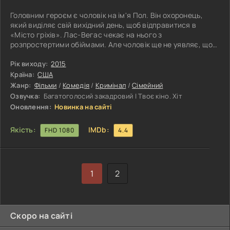
Головним героєм є чоловік на ім'я Пол. Він охоронець,
який виділяє свій вихідний день, щоб відправитися в
«Місто гріхів». Лас-Вегас чекає на нього з
розпростертими обіймами. Але чоловік ще не уявляє, що
буде з ним вже буквально через кілька годин. У Лас-Вегас
головний герой їде не просто так. Герой відвідає виставку,
Рік виходу:
2015
присвячену охороні. Компанію йому складе його дочка на
Країна:
США
ім'я Майя. Дівчина незабаром повинна поїхати в коледж, і
Жанр:
Фільми
/
Комедія
/
Кримінал
/
Сімейний
тому це останні дні, коли вона може провести час з
Озвучка:
Багатоголосий закадровий | Твоє кіно. Хіт
рідними. Батько і
Оновлення:
Новинка на сайті
Якість:
IMDb:
FHD 1080
4.4
1
2
Скоро на сайті