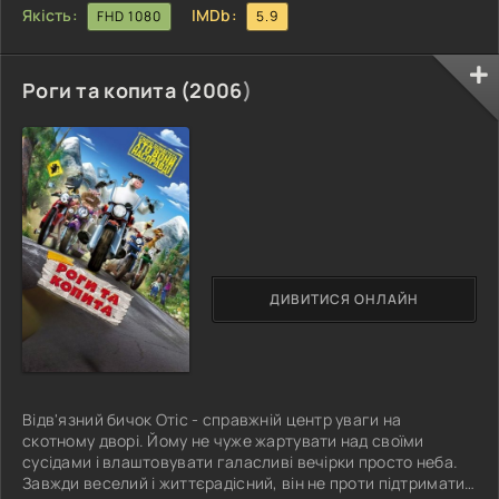
Якість:
IMDb:
FHD 1080
5.9
Роги та копита (
2006
)
ДИВИТИСЯ ОНЛАЙН
Відв'язний бичок Отіс - справжній центр уваги на
скотному дворі. Йому не чуже жартувати над своїми
сусідами і влаштовувати галасливі вечірки просто неба.
Завжди веселий і життєрадісний, він не проти підтримати