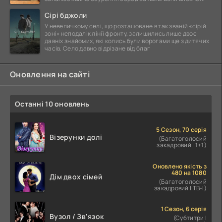
Сірі бджоли
У невеличкому селі, що розташоване в так званій «сірій
зоні» неподалік лінії фронту, залишились лише двоє
давніх знайомих, які колись були ворогами ще з дитячих
часів. Село давно відрізане від благ
Оновлення на сайті
Останні 10 оновлень
5 Сезон, 70 серія
Візерунки долі
(Багатоголосий
закадровий | 1+1)
Оновлено якість з
480 на 1080
Дім двох сімей
(Багатоголосий
закадровий | ТВ-І)
1 Сезон, 6 серія
Вузол / Звʼязок
(Субтитри |