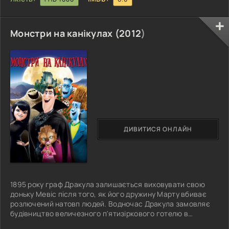
Монстри на канікулах (
2012
)
ДИВИТИСЯ ОНЛАЙН
1895 року граф Дракула залишається виховувати свою
доньку Мевіс після того, як його дружину Марту вбиває
розлючений натовп людей. Водночас Дракула замовляє
будівництво величезного п'ятизіркового готелю в
Трансільванії, призначеного тільки для монстрів. Дракула