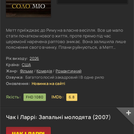
Метт приїжджає до Риму на власне весілля. Все це мало
стати початком нового життя, проте прямо під час
церемонії наречена раптово зникає. Вона залишила лише
пояснення свого вчинку. Плани руйнуються, а Метт
опиняється сам у місті, куди приїхав святкувати
торжество кохання. Але герой не поспішає повертатися
Рік виходу:
2026
додому. Він вирішує не скасовувати поїздку, яка мала
Країна:
США
стати його весільною подорожжю. Чоловік продовжує
Жанр:
Фільми
/
Комедія
/
Романтичний
маршрут Італією, ніщо не здатне його зламати. Він ходить
Озвучка:
Багатоголосий закадровий | В одне рило
на екскурсії та подорожує з
Оновлення:
Новинка на сайті
Якість:
IMDb:
FHD 1080
6.8
Чак і Ларрі: Запальні молодята (
2007
)