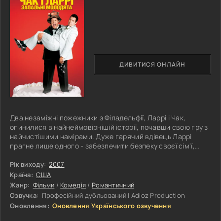
ДИВИТИСЯ ОНЛАЙН
Два незаміжні пожежники з Філадельфії, Ларрі і Чак,
опинилися в найнеймовірнішій історії, почавши свою гру з
найчистішими намірами. Дуже гарячий вдівець Ларрі
прагне лише одного - забезпечити безпеку своєї сім'ї,
поки його друг Чак, навпаки, прагне лише
насолоджуватися своїм холостяцьким життям. Вдячний
Рік виходу:
2007
Чак не забуває про те, як Ларрі врятував його від вогню, в
Країна:
США
той час як Ларрі прагне до того, щоб його діти отримали
Жанр:
Фільми
/
Комедія
/
Романтичний
страховку на випадок чого. Для цього їм необхідно лише
Озвучка:
Професійний дубльований | Adioz Production
зробити один простий
Оновлення:
Оновлення Українського озвучення