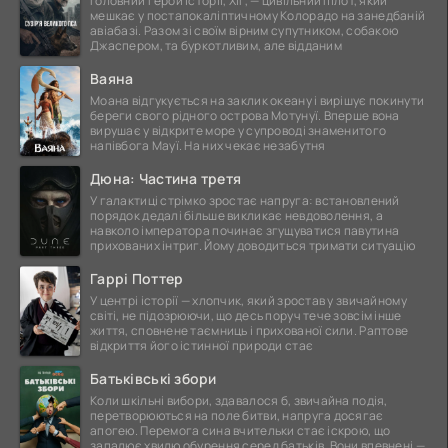
Головний герой історії, Хіг, — цивільний пілот, який
мешкає у постапокаліптичному Колорадо на занедбаній
авіабазі. Разом зі своїм вірним супутником, собакою
Джаспером, та буркотливим, але відданим
Ваяна
Моана відгукується на заклик океану і вирішує покинути
береги свого рідного острова Мотунуї. Вперше вона
вирушає у відкрите море у супроводі знаменитого
напівбога Мауї. На них чекає незабутня
Дюна: Частина третя
У галактиці стрімко зростає напруга: встановлений
порядок дедалі більше викликає невдоволення, а
навколо імператора починає згущуватися павутина
прихованих інтриг. Йому доводиться тримати ситуацію
Гаррі Поттер
У центрі історії — хлопчик, який зростав у звичайному
світі, не підозрюючи, що десь поруч тече зовсім інше
життя, сповнене таємниць і прихованої сили. Раптове
відкриття його істинної природи стає
Батьківські збори
Коли шкільні вибори, здавалося б, звичайна подія,
перетворюються на поле битви, напруга досягає
апогею. Перемога сина вчительки стає іскрою, що
запалює хвилю обурення серед батьків. Вони впевнені —