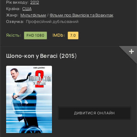
клянеться, що готель завжди буде безпечним притулком і
Рік виходу:
2012
місцем відпочинку для монстрів усього світу. Водночас
Країна:
США
Дракула намагається захистити свою доньку від небезпек
Жанр:
Мультфільми
/
Фільми про Вампірів та Вовкулак
світу людей і закликає Мевіс триматися подалі від людей.
Озвучка:
Професійний дубльований
У наші дні
Якість:
IMDb:
FHD 1080
7.0
Шопо-коп у Вегасі (
2015
)
ДИВИТИСЯ ОНЛАЙН