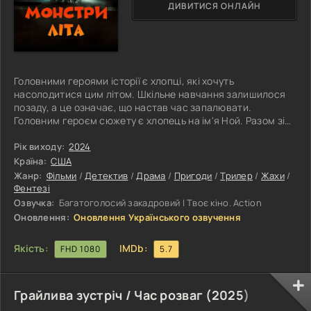
ДИВИТИСЯ ОНЛАЙН
Головними героями історії є хлопці, які хочуть
насолодитися цим літом. Шкільне навчання залишилося
позаду, а це означає, що настав час запалювати.
Головним героєм сюжету є хлопець на ім'я Ной. Разом зі
своїми друзями чувак об'єднується з поліцейським, який
уже вийшов на пенсію, щоб розібратися в неприємній
Рік виходу:
2024
ситуації. Але що ж сталося? Таємнича сила заважає
Країна:
США
хлопцям почати літні веселощі, вечірка і подальше
Жанр:
Фільми
/
Детектив
/
Драма
/
Пригоди
/
Трилер
/
Жахи
/
проведення часу в спокої під загрозою. Спочатку хлопці
Фентезі
самі намагалися з'ясувати, що ж
Озвучка:
Багатоголосий закадровий | Твоє кіно. Action
Оновлення:
Оновлення Українського озвучення
Якість:
IMDb:
FHD 1080
5.7
Грайлива зустріч / Час розваг (
2025
)