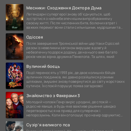
Месники: Сходження Доктора Дума
Легендарні супергерої знову об'єднуються, щоб
зустрітися з найнебезпечнішим випробуванням у
своєму житті. Після численних битв, болючих втрат і
важких перемог вони стали сильнішими, мудрішими та
ще
Одіссея
Після завершення Троянської війни цар Ітаки Одіссей
разом із невеликим загоном вирушає в довгу й
небезпечну подорож додому, де на нього вже багато
років чекає вірна дружина Пенелопа. Та шлях, який
Вуличний боєць
Події переносять у 1993 рік, де двоє колишніх бійців
вуличних поєдинків, які давно розійшлися різними
шляхами, змушені знову повернутися до світу жорстоких
сутичок. Їх спокій порушує поява загадкової
Знайомство з Факерами 3
Молодий чоловік Генрі виріс у родині, де спокій —
рідкісне явище, а будь-яке важливе рішення швидко
перетворюється на привід для суперечок і
непорозумінь. Коли він оголошує про намір одружитися,
це
Сузір’я великого пса