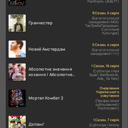
Pantheon, UABLTY)
9 Сезон, 5 серія
(Багатоголосий
закадровий | MGG,
Ґранчестер
ТакТребаПродакшн,
Суспільне
Культура)
5 Сезон, 4 серія
Новий Амстердам
(Багатоголосий
закадровий | 1+1)
1 Сезон, 16 серія
Абсолютне значення
(Субтитри | Най
кохання / Абсолютне
Буде!, BambooUA,
Ada_Ya.Yaoi)
значення романтики
Оновлення
Українського
озвучення
Мортал Комбат 2
(Професійний
дубльований |
Postmodern)
1 Сезон, 7 серія
Дзіпанґ
(Субтитри | Anime