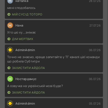
Н
наталка
28.07.26
мені сподобалось
МІЙ СУСІД ТОТОРО
Н
Нана
27.07.26
Хто цю ху....знімає
ДІМ МЕРТВИХ
AdminAdmin
06.07.26
Точно не знаємо, краще запитайте у ТГ каналі цієї команди
що робила Субтитри
ЗАХИСТИТИ АЙДОЛА
Н
Ностардамус
06.07.26
А озвучка на українській мові буде?
ЗАХИСТИТИ АЙДОЛА
AdminAdmin
05.07.26