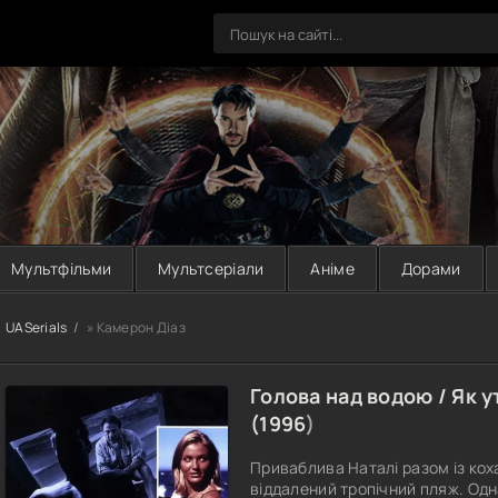
Мультфільми
Мультсеріали
Аніме
Дорами
UASerials
» Камерон Діаз
Голова над водою / Як 
(
1996
)
Приваблива Наталі разом із ко
віддалений тропічний пляж. Одна