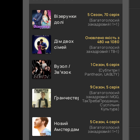
5 Сезон, 70 серія
Візерунки
(Багатоголосий
долі
закадровий | 1+1)
Оновлено якість з
Дім двох
480 на 1080
сімей
(Багатоголосий
закадровий | ТВ-І)
1 Сезон, 6 серія
Вузол /
(Субтитри |
Звʼязок
Pantheon, UABLTY)
9 Сезон, 5 серія
(Багатоголосий
закадровий | MGG,
Ґранчестер
ТакТребаПродакшн,
Суспільне
Культура)
5 Сезон, 4 серія
Новий
(Багатоголосий
Амстердам
закадровий | 1+1)