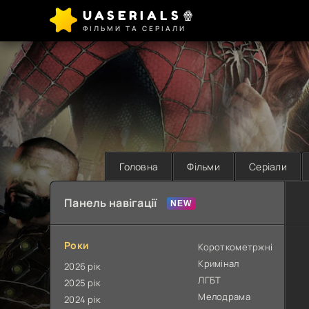
UASERIALS🍿
ФІЛЬМИ ТА СЕРІАЛИ
Головна
Фільми
Серіали
Панель навігації
Роки
Короткометржні
Кримінал
2026 рік
ЛГБТ
2025 рік
Мелодрама
2024 рік