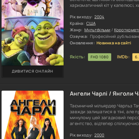
харизматичний кіт у капелюсі, х
підготував унікальний виступ, 
сюрпризів. Але хто ж зрештою 
Рік виходу:
2004
Розв’язка цього музичного змаг
Країна:
США
Жанр:
Мультфільми
/
Короткомет
Озвучка:
Професійний дубльовани
Оновлення:
Новинка на сайті
Якість:
IMDb:
FHD 1080
6
ДИВИТИСЯ ОНЛАЙН
Ангели Чарлі / Янголи Ч
Таємничий мільярдер Чарльз Та
завжди залишатися в тіні, але 
минулому цей загадковий персо
агентство, відтепер спілкуючис
хитромудрої рації, що навмисн
механічний. Тільки таким чином
Рік виходу:
2000