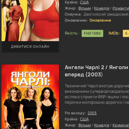
недовго думаючи, Крістіна, пр
Країна:
США
Жанр:
Фільми
/
Комедія
/
Романти
Озвучка:
Двоголосий закадровий 
Оновлення:
Оновлення
Якість:
IMDb:
FHD 1080
5
ДИВИТИСЯ ОНЛАЙН
Ангели Чарлі 2 / Янголи
вперед (
2003
)
Таємничий Чарлі вкотре доручи
виконанням супервідповідальног
всіляко сприяти ФБР-івцям і п
парочки моторошно дорогих і се
всередині цих предметів містят
інформацію щодо свідчень людей
Рік виходу:
2003
свідків. Завдяки цим даним пра
Країна:
США
Жанр:
Фільми
/
Комедія
/
Криміна