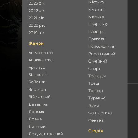
Містика
2023 рік
Музичні
2022 рік
Мюзикл
2021 рік
Німе Кіно
2020 рік
Пародія
2019 рік
Пригоди
Жанри
Психологічні
Анімаційний
Романтичний
Апокаліпсис
Сімейний
Артхаус
Спорт
Біографія
Трагедія
Бойовик
Треш
Вестерн
Трилер
Військовий
Турецькі
Детектив
Жахи
Дорама
Фантастика
Драма
Фентезі
Дитячий
Студія
Документальний