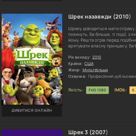
Шрек назавжди (
2010
)
Шреку доводиться мати справу з
покинуть. Ба більше, ті події, з
йому. Решта огрів перед подібн
врятувати власну принцесу. Ба
відновити мир у королівстві, де
країні короля, який реально цьо
Рік виходу:
2010
його безпосереднім главою. Щоп
Країна:
США
Жанр:
Мультфільми
Озвучка:
Професійний дубльован
Якість:
IMDb:
FHD 1080
6
ДИВИТИСЯ ОНЛАЙН
Шрек 3 (
2007
)