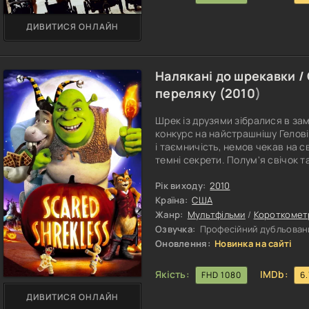
ДИВИТИСЯ ОНЛАЙН
Налякані до шрекавки /
переляку (
2010
)
Шрек із друзями зібралися в за
конкурс на найстрашнішу Гелові
і таємничість, немов чекав на с
темні секрети. Полум'я свічок т
скрип дерев'яних підлог розноси
розповідати свої історії, і кож
Рік виходу:
2010
попередню. Але хто ж із них ви
Країна:
США
Жанр:
Мультфільми
/
Короткомет
Озвучка:
Професійний дубльовани
Оновлення:
Новинка на сайті
Якість:
IMDb:
FHD 1080
6.
ДИВИТИСЯ ОНЛАЙН