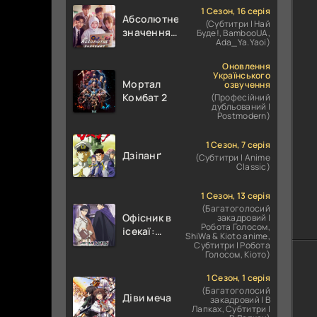
1 Сезон, 16 серія
Абсолютне
(Субтитри | Най
значення
Буде!, BambooUA,
Ada_Ya.Yaoi)
кохання /
Абсолютне
Оновлення
значення
Українського
Мортал
озвучення
романтики
Комбат 2
(Професійний
дубльований |
Postmodern)
1 Сезон, 7 серія
Дзіпанґ
(Субтитри | Anime
Classic)
1 Сезон, 13 серія
(Багатоголосий
Офісник в
закадровий |
Робота Голосом,
ісекаї:
ShiWa & Kioto anime,
Справи
Субтитри | Робота
Голосом, Кіото)
Іншого
Світу
1 Сезон, 1 серія
залежать
(Багатоголосий
Діви меча
від
закадровий | В
Лапках, Субтитри |
Корпоративного