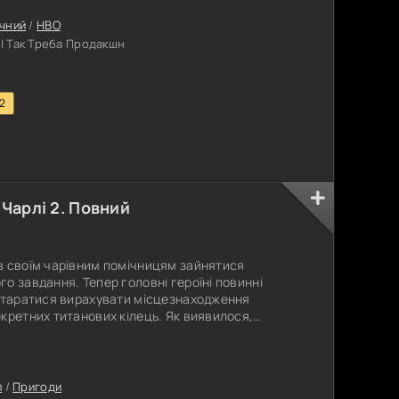
ихопивши з собою
чний
/
HBO
| Так Треба Продакшн
.2
 Чарлі 2. Повний
в своїм чарівним помічницям зайнятися
о завдання. Тепер головні героїні повинні
остаратися вирахувати місцезнаходження
кретних титанових кілець. Як виявилося,
ься мікрочіпи, що зберігають мегаважливу
, які зараз проходять за програмою захисту
воохоронці зможуть посадити, нарешті, за ґрати
л
/
Пригоди