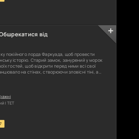
 Обшрекатися від
мку покійного лорда Фаркуада, щоб провести
нську історію. Старий замок, занурений у морок
воїх гостей, щоб відкрити перед ними всі свої
анцювало на стінах, створюючи зловісні тіні, а
вся по всьому замку. Шрек і його друзі почали
на наступна здавалася ще жахливішою за
явиться
ражні
й | ТЕТ
7