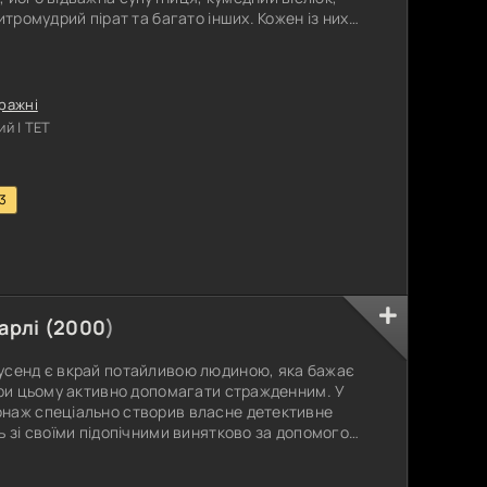
итромудрий пірат та багато інших. Кожен із них
сповнений запальних ритмів і несподіваних
здобуде перемогу та отримає головний приз?
ання обіцяє бути
ражні
й | ТЕТ
.3
арлі (
2000
)
усенд є вкрай потайливою людиною, яка бажає
при цьому активно допомагати стражденним. У
наж спеціально створив власне детективне
ь зі своїми підопічними винятково за допомогою
о спотворює його голос, перетворюючи на
 ексцентричний керівник воліє переговоритися і