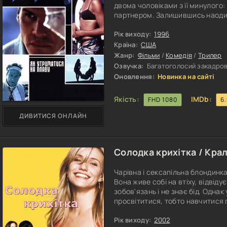
двома чоловіками з її минулого:
партнером. Залишившись наодин
вірність чоловікові, тоді як Кен
протистояння перериває ланцюг 
Рік виходу:
1996
на голову і змушує забути про і
Країна:
США
Жанр:
Фільми
/
Комедія
/
Трилер
Озвучка:
Багатоголосий закадрови
Оновлення:
Новинка на сайті
Якість:
IMDb:
FHD 1080
6
ДИВИТИСЯ ОНЛАЙН
Солодка крихітка / Крал
Чарівна і сексапільна блондинк
Вона живе собі на втіху, відвіду
зобов'язань і не знає бід. Одна
просвітитися, тобто навчитися г
зваблювання чоловіків. Та й ві
Ним виявився Пітер Донахью, яки
Рік виходу:
2002