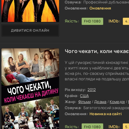
Озвучка:
Професійний дубльовани
Оновлення:
Оновлення
Якість:
IMDb:
FHD 1080
4
ДИВИТИСЯ ОНЛАЙН
Чого чекати, коли чекає
У цій гумористичній кінокартині
у житті яких у найближчі дев'ят
ясна річ, по-своєму сприймаєть
власні погляди на подальшу дол
симпатична панянка, яка нещода
звістка про незаплановану вагі
Рік виходу:
2012
біологічним батьком майбутньої
Країна:
США
Жанр:
Фільми
/
Драма
/
Комедія
/
Озвучка:
Багатоголосий закадровий
Оновлення:
Новинка на сайті
Якість:
IMDb:
FHD 1080
5.