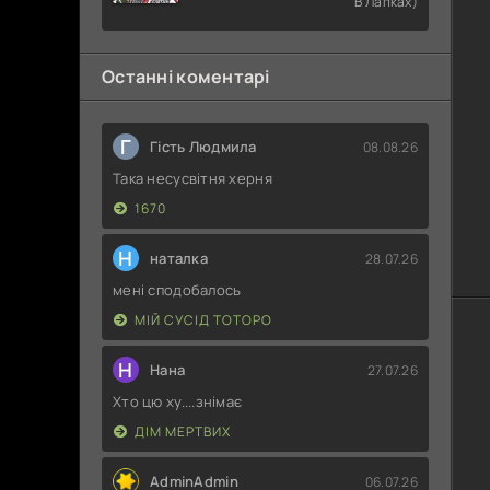
В Лапках)
Раба
Останні коментарі
Г
Гість Людмила
08.08.26
Така несусвітня херня
1670
Н
наталка
28.07.26
мені сподобалось
МІЙ СУСІД ТОТОРО
Н
Нана
27.07.26
Хто цю ху....знімає
ДІМ МЕРТВИХ
AdminAdmin
06.07.26