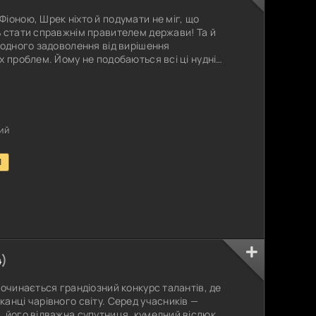
іоною, Шрек ніхто й подумати не міг, що
ь стати справжнім правителем держави! Та й
жодного задоволення від вирішення
х проблем. Йому не подобаються всі ці нудні
і все те, з чим він змушений тепер мати справу
н віддав би перевагу поверненню в те саме
ав час. Адже час, проведений із Фіоною
ий
1
4
)
починається грандіозний конкурс талантів, де
анці чарівного світу. Серед учасників —
 його відважна супутниця, кумедний віслюк,