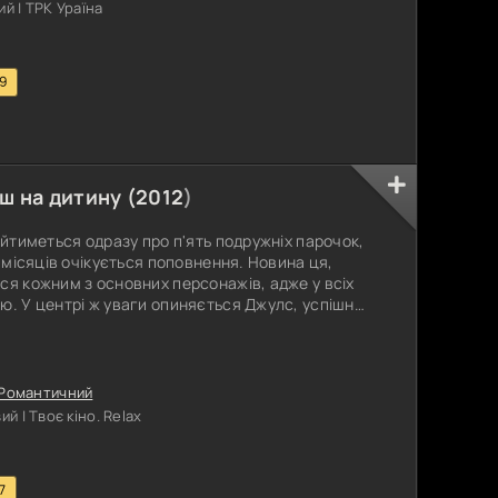
й | ТРК Ураїна
.9
ш на дитину (
2012
)
 йтиметься одразу про п'ять подружніх парочок,
ь місяців очікується поповнення. Новина ця,
ся кожним з основних персонажів, адже у всіх
ю. У центрі ж уваги опиняється Джулс, успішна,
вно переступила сорокарічний поріг, для якої
тність стала справжнім шоком. Мало того,
 дитинки, судячи з
Романтичний
 | Твоє кіно. Relax
7