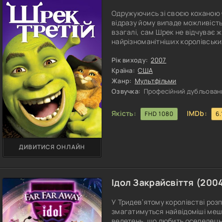
Одружуючись зі своєю коханою Ф
відразу йому випаде можливіст
взагалі, сам Шрек не відчуває 
найрізноманітніших королівськи
прийоми, схожі один на одного, 
щодня. Замість усього цього ві
Рік виходу:
2007
болото, де колись чудово корот
Країна:
США
Жанр:
Мультфільми
Озвучка:
Професійний дубльован
Якість:
IMDb:
FHD 1080
6.
ДИВИТИСЯ ОНЛАЙН
Ідол Закрайсвіття (
200
У Тридев’ятому королівстві роз
змагатимуться найвідоміші мешк
велетень, що любить оселедець,