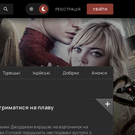
РЕЄСТРАЦІЯ
УВІЙТИ
Турецькі
Індійські
Добірки
Анонси
утриматися на плаву
ханим Джорджем вирушає на відпочинок на
к її спокій порушують несподівані зустрічі з