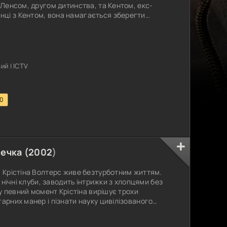
 Ленсом, другом дитинства, та Кентом, екс-
ці з Кентом, вона намагається зберегти
т не залишає спроб її зачарувати. Їхні романтичні
катастроф, який перевертає їхнє життя з ніг
нтриги. У життя Наталі
й | ICTV
.0
ечка (
2002
)
а Крістіна Волтерс живе безтурботним життям.
є нічні клуби, заводить інтрижки з хлопцями без
к у певний момент Крістіна вирішує трохи
арних манер і пізнати науку цивілізованого
дповідного кандидата шукати довго не довелося.
й розбив дівчині серце і тут же зник. Однак,