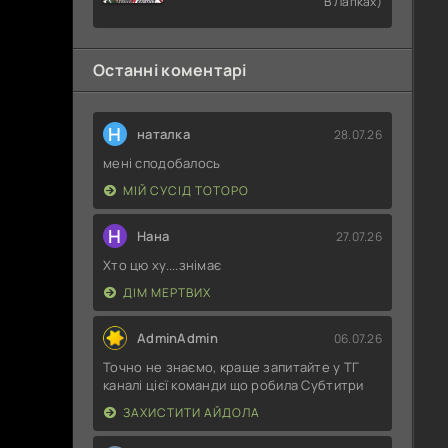
В Лапках)
Раба
Останні коментарі
Н
наталка
28.07.26
мені сподобалось
МІЙ СУСІД ТОТОРО
Н
Нана
27.07.26
Хто цю ху....знімає
ДІМ МЕРТВИХ
AdminAdmin
06.07.26
Точно не знаємо, краще запитайте у ТГ
каналі цієї команди що робила Субтитри
ЗАХИСТИТИ АЙДОЛА