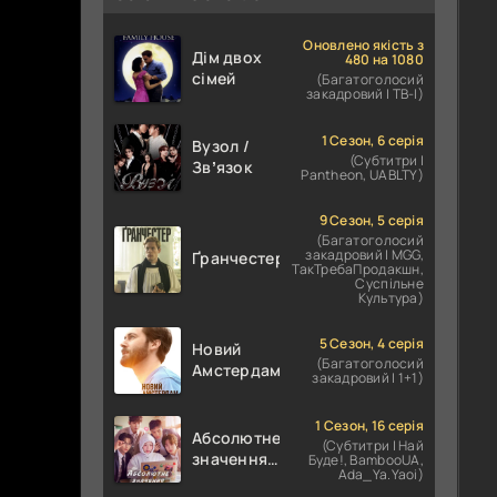
Оновлено якість з
Дім двох
480 на 1080
сімей
(Багатоголосий
закадровий | ТВ-І)
1 Сезон, 6 серія
Вузол /
(Субтитри |
Звʼязок
Pantheon, UABLTY)
9 Сезон, 5 серія
(Багатоголосий
закадровий | MGG,
Ґранчестер
ТакТребаПродакшн,
Суспільне
Культура)
5 Сезон, 4 серія
Новий
(Багатоголосий
Амстердам
закадровий | 1+1)
1 Сезон, 16 серія
Абсолютне
(Субтитри | Най
значення
Буде!, BambooUA,
Ada_Ya.Yaoi)
кохання /