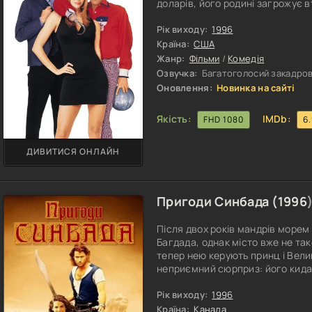
доларів, його родині загрожує вт
виявляється змушеним погодит
на чемпіонат світу з боулінгу. 
Рік виходу:
1996
допомогти врятувати його родин
Країна:
США
Жанр:
Фільми
/
Комедія
Озвучка:
Багатоголосий закадрови
Оновлення:
Новинка на сайті
Якість:
IMDb:
FHD 1080
6
ДИВИТИСЯ ОНЛАЙН
Пригоди Синбада (
1996
Після двох років мандрів морем
Багдада, однак місто вже не так
тепер нею керують принц і Вели
неприємний сюрприз: його кидаю
Ситуація набуває неочікуваного
викрадення принцеси Адени. Її 
Рік виходу:
1996
місце, де його можна знайти. 
Країна:
Канада