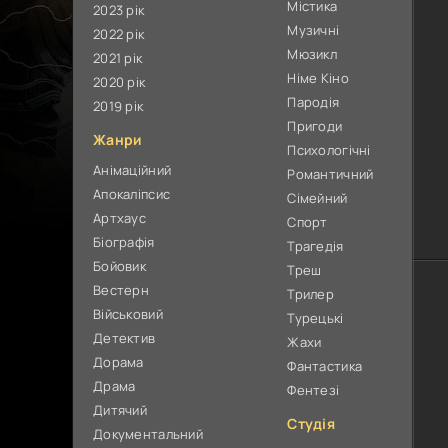
Містика
2023 рік
Музичні
2022 рік
Мюзикл
2021 рік
Німе Кіно
2020 рік
Пародія
2019 рік
Пригоди
Жанри
Психологічні
Анімаційний
Романтичний
Апокаліпсис
Сімейний
Артхаус
Спорт
Біографія
Трагедія
Бойовик
Треш
Вестерн
Трилер
Військовий
Турецькі
Детектив
Жахи
Дорама
Фантастика
Драма
Фентезі
Дитячий
Студія
Документальний