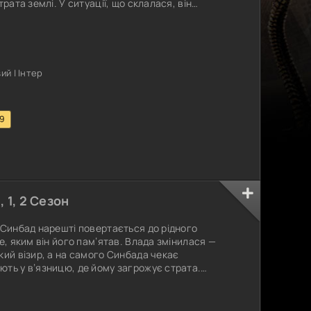
рата землі. У ситуації, що склалася, він
ися на пропозицію загадкової людини вирушити
Це шанс, який може змінити його долю та
у від фінансового краху.
й | Інтер
.9
), 1, 2 Сезон
 Синбад нарешті повертається до рідного
е, яким він його пам’ятав. Влада змінилася —
кий візир, а на самого Синбада чекає
ть у в’язницю, де йому загрожує страта.
 повороту, коли з’являється новина про
забрав таємничий Турок, і лише Синбаду відоме
Отримавши шанс уникнути страти, Синбад