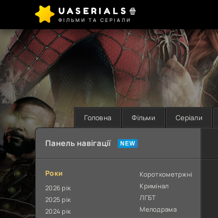
UASERIALS🍿
ФІЛЬМИ ТА СЕРІАЛИ
Головна
Фільми
Серіали
Панель навігації
Роки
Короткометржні
Кримінал
2026 рік
ЛГБТ
2025 рік
Мелодрама
2024 рік