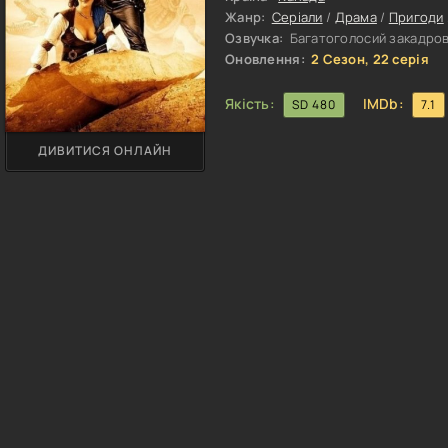
Жанр:
Серіали
/
Драма
/
Пригоди
Озвучка:
Багатоголосий закадрови
Оновлення:
2 Сезон, 22 серія
Якість:
IMDb:
SD 480
7.1
ДИВИТИСЯ ОНЛАЙН