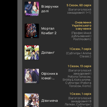
Абсолютне
значення
5 Сезон, 60 серія
Візерунки
(Багатоголосий
романтики
долі
закадровий | 1+1)
Оновлення
Українського
Мортал
озвучення
Комбат 2
(Професійний
дубльований |
Postmodern)
1 Сезон, 7 серія
Дзіпанґ
(Субтитри | Anime
Classic)
1 Сезон, 13 серія
(Багатоголосий
Офісник в
закадровий |
Робота Голосом,
ісекаї:
ShiWa & Kioto anime,
Справи
Субтитри | Робота
Голосом, Кіото)
Іншого
Світу
1 Сезон, 1 серія
залежать
(Багатоголосий
Діви меча
від
закадровий | В
Лапках, Субтитри |
Корпоративного