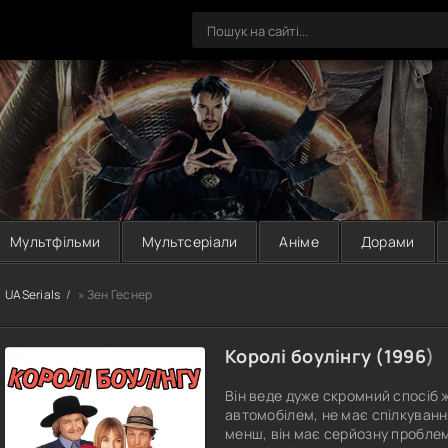
Мультфільми
Мультсеріали
Аніме
Дорами
UASerials
» Зен Геснер
Королі боулінгу (
1996
)
Він веде дуже скромний спосіб ж
автомобілем, не має спілкування
менш, він має серйозну проблем