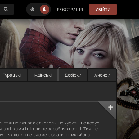
РЕЄСТРАЦІЯ
УВІЙТИ
Турецькі
Індійські
Добірки
Анонси
иття: не вживає алкоголь, не курить, не керує
 з жінками і ніколи не заробляв гроші. Тим не
у – якщо він не зможе зібрати півмільйона