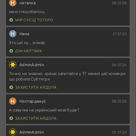
Н
наталка
28.07.26
мені сподобалось
МІЙ СУСІД ТОТОРО
Н
Нана
27.07.26
Хто цю ху....знімає
ДІМ МЕРТВИХ
AdminAdmin
06.07.26
Точно не знаємо, краще запитайте у ТГ каналі цієї команди
що робила Субтитри
ЗАХИСТИТИ АЙДОЛА
Н
Ностардамус
06.07.26
А озвучка на українській мові буде?
ЗАХИСТИТИ АЙДОЛА
AdminAdmin
05.07.26