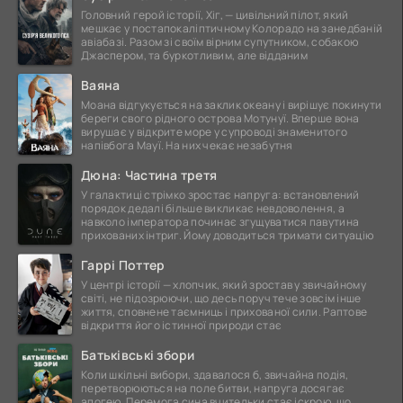
Головний герой історії, Хіг, — цивільний пілот, який
мешкає у постапокаліптичному Колорадо на занедбаній
авіабазі. Разом зі своїм вірним супутником, собакою
Джаспером, та буркотливим, але відданим
Ваяна
Моана відгукується на заклик океану і вирішує покинути
береги свого рідного острова Мотунуї. Вперше вона
вирушає у відкрите море у супроводі знаменитого
напівбога Мауї. На них чекає незабутня
Дюна: Частина третя
У галактиці стрімко зростає напруга: встановлений
порядок дедалі більше викликає невдоволення, а
навколо імператора починає згущуватися павутина
прихованих інтриг. Йому доводиться тримати ситуацію
Гаррі Поттер
У центрі історії — хлопчик, який зростав у звичайному
світі, не підозрюючи, що десь поруч тече зовсім інше
життя, сповнене таємниць і прихованої сили. Раптове
відкриття його істинної природи стає
Батьківські збори
Коли шкільні вибори, здавалося б, звичайна подія,
перетворюються на поле битви, напруга досягає
апогею. Перемога сина вчительки стає іскрою, що