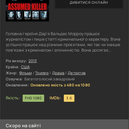
ДИВИТИСЯ ОНЛАЙН
Головна героїня Дар'я Вальдес Морроу працює
журналістом і пише статті кримінального характеру. Вона
успішно працює над різними проєктами, які так чи інакше
пов'язані з криміналом і злочинністю. Вона досягає
високих результатів, тому що дуже любить свою справу.
Загадкові вбивства, що відбуваються в місті, які поліція
Рік виходу:
2013
ніяк не може розкрити, зацікавлюють журналістку. Вона
Країна:
США
вирішує провести власне розслідування, щоб вивести на
Жанр:
Фільми
/
Трилер
/
Драма
/
Детектив
чисту воду злочинця, який скоїв серію вбивств. Дівчина
Озвучка:
Багатоголосий закадровий
дізнається деякі
Оновлення:
Оновлено якість з 480 на 1080
Якість:
IMDb:
FHD 1080
3.6
Скоро на сайті