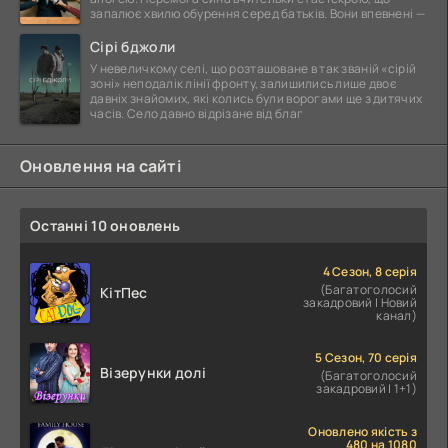
запалює хвилю обурення серед батьків. Вони впевнені —
Сірі бджоли
У невеличкому селі, що розташоване в так званій «сірій
зоні» неподалік лінії фронту, залишились лише двоє
давніх знайомих, які колись були ворогами ще з дитячих
часів. Село давно відрізане від благ
Оновлення на сайті
Останні 10 оновлень
4 Сезон, 8 серія
(Багатоголосий
КітПес
закадровий | Новий
канал)
5 Сезон, 70 серія
Візерунки долі
(Багатоголосий
закадровий | 1+1)
Оновлено якість з
480 на 1080