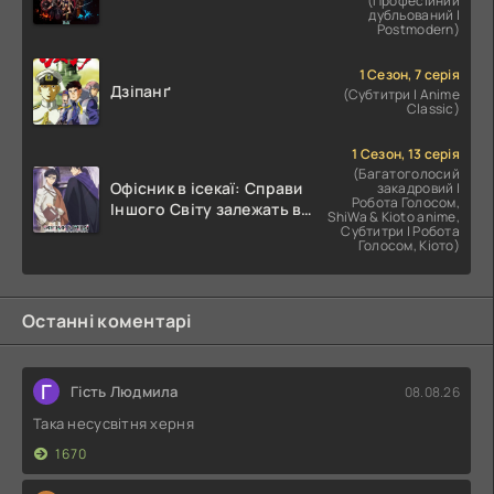
(Професійний
дубльований |
Postmodern)
1 Сезон, 7 серія
Дзіпанґ
(Субтитри | Anime
Classic)
1 Сезон, 13 серія
(Багатоголосий
Офісник в ісекаї: Справи
закадровий |
Робота Голосом,
Іншого Світу залежать від
ShiWa & Kioto anime,
Корпоративного Раба
Субтитри | Робота
Голосом, Кіото)
Останні коментарі
Г
Гість Людмила
08.08.26
Така несусвітня херня
1670