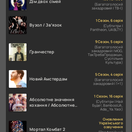
Дім двох сімей
(Багатоголосий
закадровий | ТВ-І)
1 Сезон, 6 серія
Вузол / Звʼязок
(Субтитри |
Pantheon, UABLTY)
9 Сезон, 5 серія
(Багатоголосий
закадровий | MGG,
Ґранчестер
ТакТребаПродакшн,
Суспільне
Культура)
5 Сезон, 4 серія
Новий Амстердам
(Багатоголосий
закадровий | 1+1)
1 Сезон, 16 серія
Абсолютне значення
(Субтитри | Най
кохання / Абсолютне
Буде!, BambooUA,
Ada_Ya.Yaoi)
значення романтики
Оновлення
Українського
озвучення
Мортал Комбат 2