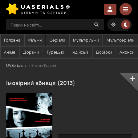
UASERIALS🍿
ФІЛЬМИ ТА СЕРІАЛИ
Головна
Фільми
Серіали
Мультфільми
Мультсеріали
Аніме
Дорами
Турецькі
Індійські
Добірки
Анонси
UASerials
» Ентоні Короні
Імовірний вбивця (
2013
)