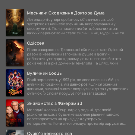
Месники: Сходження Доктора Дума
Легендарні супергерої знову об'єднуються, щоб
зустрітися з найнебезпечнішим випробуванням у
своєму житті. Після численних битв, болючих втрат і
важких перемог вони стали сильнішими, мудрішими та
ще
Одіссея
Після завершення Троянської війни цар Ітаки Одіссей
разом із невеликим загоном вирушає в довгу й
небезпечну подорож додому, де на нього вже багато
років чекає вірна дружина Пенелопа. Та шлях, який
Вуличний боєць
Події переносять у 1993 рік, де двоє колишніх бійців
вуличних поєдинків, які давно розійшлися різними
шляхами, змушені знову повернутися до світу жорстоких
сутичок. Їх спокій порушує поява загадкової
Знайомство з Факерами 3
Молодий чоловік Генрі виріс у родині, де спокій —
рідкісне явище, а будь-яке важливе рішення швидко
перетворюється на привід для суперечок і
непорозумінь. Коли він оголошує про намір одружитися,
це
Сузір’я великого пса