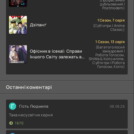
(Професійний
дубльований |
Postmodern)
1 Сезон, 7 серія
Дзіпанґ
(Субтитри | Anime
Classic)
1 Сезон, 13 серія
(Багатоголосий
Офісник в ісекаї: Справи
закадровий |
Робота Голосом,
Іншого Світу залежать від
ShiWa & Kioto anime,
Корпоративного Раба
Субтитри | Робота
Голосом, Кіото)
Останні коментарі
Г
Гість Людмила
08.08.26
Така несусвітня херня
1670