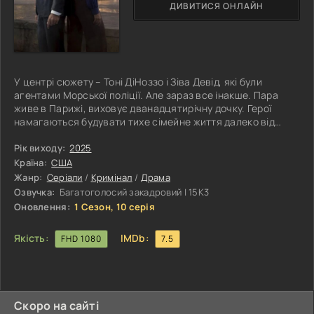
ДИВИТИСЯ ОНЛАЙН
У центрі сюжету – Тоні ДіНоззо і Зіва Девід, які були
агентами Морської поліції. Але зараз все інакше. Пара
живе в Парижі, виховує дванадцятирічну дочку. Герої
намагаються будувати тихе сімейне життя далеко від
небезпек минулого. Але ідилія руйнується, коли охоронна
компанія Тоні опиняється в епіцентрі масштабної змови.
Рік виходу:
2025
Фірму звинувачують у співпраці зі злочинними
Країна:
США
структурами, а сім'я раптово стає мішенню для кілерів,
Жанр:
Серіали
/
Кримінал
/
Драма
агентів і найманців. Змушені покинути дім і звичне життя,
Озвучка:
Багатоголосий закадровий | 15K3
герої змушені
Оновлення:
1 Сезон, 10 серія
Якість:
IMDb:
FHD 1080
7.5
Скоро на сайті