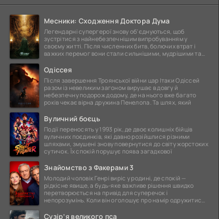
Месники: Сходження Доктора Дума
Легендарні супергерої знову об'єднуються, щоб
зустрітися з найнебезпечнішим випробуванням у
своєму житті. Після численних битв, болючих втрат і
важких перемог вони стали сильнішими, мудрішими та
ще
Одіссея
Після завершення Троянської війни цар Ітаки Одіссей
разом із невеликим загоном вирушає в довгу й
небезпечну подорож додому, де на нього вже багато
років чекає вірна дружина Пенелопа. Та шлях, який
Вуличний боєць
Події переносять у 1993 рік, де двоє колишніх бійців
вуличних поєдинків, які давно розійшлися різними
шляхами, змушені знову повернутися до світу жорстоких
сутичок. Їх спокій порушує поява загадкової
Знайомство з Факерами 3
Молодий чоловік Генрі виріс у родині, де спокій —
рідкісне явище, а будь-яке важливе рішення швидко
перетворюється на привід для суперечок і
непорозумінь. Коли він оголошує про намір одружитися,
це
Сузір’я великого пса