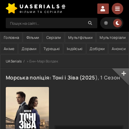
UASERIALS🍿
ФІЛЬМИ ТА СЕРІАЛИ
Головна
Фільми
Серіали
Мультфільми
Мультсеріали
Аніме
Дорами
Турецькі
Індійські
Добірки
Анонси
UASerials
» Енн-Марі Волдек
Морська поліція: Тоні і Зіва (
2025
), 1 Сезон