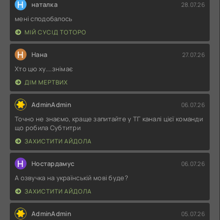
Н
наталка
28.07.26
мені сподобалось
МІЙ СУСІД ТОТОРО
Н
Нана
27.07.26
Хто цю ху....знімає
ДІМ МЕРТВИХ
AdminAdmin
06.07.26
Точно не знаємо, краще запитайте у ТГ каналі цієї команди
що робила Субтитри
ЗАХИСТИТИ АЙДОЛА
Н
Ностардамус
06.07.26
А озвучка на українській мові буде?
ЗАХИСТИТИ АЙДОЛА
AdminAdmin
05.07.26