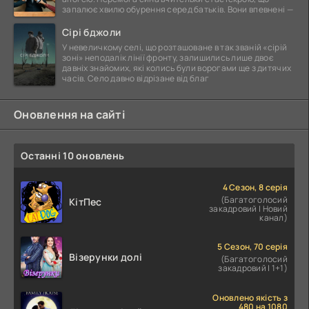
запалює хвилю обурення серед батьків. Вони впевнені —
Сірі бджоли
У невеличкому селі, що розташоване в так званій «сірій
зоні» неподалік лінії фронту, залишились лише двоє
давніх знайомих, які колись були ворогами ще з дитячих
часів. Село давно відрізане від благ
Оновлення на сайті
Останні 10 оновлень
4 Сезон, 8 серія
(Багатоголосий
КітПес
закадровий | Новий
канал)
5 Сезон, 70 серія
Візерунки долі
(Багатоголосий
закадровий | 1+1)
Оновлено якість з
480 на 1080