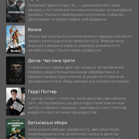
Головний герой історії, Хіг, — цивільний пілот, який
мешкає у постапокаліптичному Колорадо на занедбаній
авіабазі. Разом зі своїм вірним супутником, собакою
Джаспером, та буркотливим, але відданим
Ваяна
Моана відгукується на заклик океану і вирішує покинути
береги свого рідного острова Мотунуї. Вперше вона
вирушає у відкрите море у супроводі знаменитого
напівбога Мауї. На них чекає незабутня
Дюна: Частина третя
У галактиці стрімко зростає напруга: встановлений
порядок дедалі більше викликає невдоволення, а
навколо імператора починає згущуватися павутина
прихованих інтриг. Йому доводиться тримати ситуацію
Гаррі Поттер
У центрі історії — хлопчик, який зростав у звичайному
світі, не підозрюючи, що десь поруч тече зовсім інше
життя, сповнене таємниць і прихованої сили. Раптове
відкриття його істинної природи стає
Батьківські збори
Коли шкільні вибори, здавалося б, звичайна подія,
перетворюються на поле битви, напруга досягає
апогею. Перемога сина вчительки стає іскрою, що