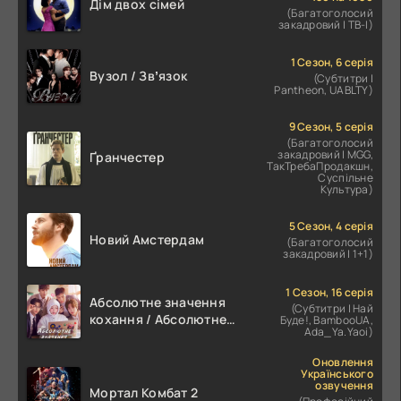
Дім двох сімей
(Багатоголосий
закадровий | ТВ-І)
1 Сезон, 6 серія
Вузол / Звʼязок
(Субтитри |
Pantheon, UABLTY)
9 Сезон, 5 серія
(Багатоголосий
закадровий | MGG,
Ґранчестер
ТакТребаПродакшн,
Суспільне
Культура)
5 Сезон, 4 серія
Новий Амстердам
(Багатоголосий
закадровий | 1+1)
1 Сезон, 16 серія
Абсолютне значення
(Субтитри | Най
кохання / Абсолютне
Буде!, BambooUA,
Ada_Ya.Yaoi)
значення романтики
Оновлення
Українського
озвучення
Мортал Комбат 2