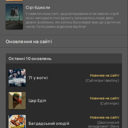
Сірі бджоли
У невеличкому селі, що розташоване в так званій «сірій
зоні» неподалік лінії фронту, залишились лише двоє
давніх знайомих, які колись були ворогами ще з дитячих
часів. Село давно відрізане від благ
Оновлення на сайті
Останні 10 оновлень
Новинка на сайті
71 у вогні
(Субтитри | destiny)
Новинка на сайті
Цар Едіп
(Субтитри)
Новинка на сайті
(Двоголосий
Багдадський злодій
закадровий | Slava