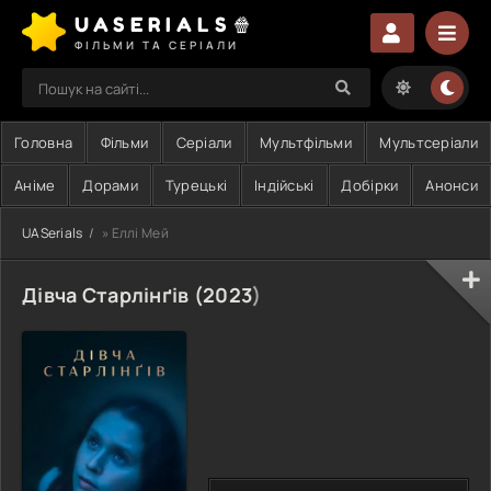
UASERIALS🍿
ФІЛЬМИ ТА СЕРІАЛИ
Головна
Фільми
Серіали
Мультфільми
Мультсеріали
Аніме
Дорами
Турецькі
Індійські
Добірки
Анонси
UASerials
» Еллі Мей
Дівча Старлінґів (
2023
)