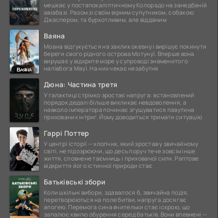
мешкає у постапокаліптичному Колорадо на занедбаній
авіабазі. Разом зі своїм вірним супутником, собакою
Джаспером, та буркотливим, але відданим
Ваяна
Моана відгукується на заклик океану і вирішує покинути
береги свого рідного острова Мотунуї. Вперше вона
вирушає у відкрите море у супроводі знаменитого
напівбога Мауї. На них чекає незабутня
Дюна: Частина третя
У галактиці стрімко зростає напруга: встановлений
порядок дедалі більше викликає невдоволення, а
навколо імператора починає згущуватися павутина
прихованих інтриг. Йому доводиться тримати ситуацію
Гаррі Поттер
У центрі історії — хлопчик, який зростав у звичайному
світі, не підозрюючи, що десь поруч тече зовсім інше
життя, сповнене таємниць і прихованої сили. Раптове
відкриття його істинної природи стає
Батьківські збори
Коли шкільні вибори, здавалося б, звичайна подія,
перетворюються на поле битви, напруга досягає
апогею. Перемога сина вчительки стає іскрою, що
запалює хвилю обурення серед батьків. Вони впевнені —