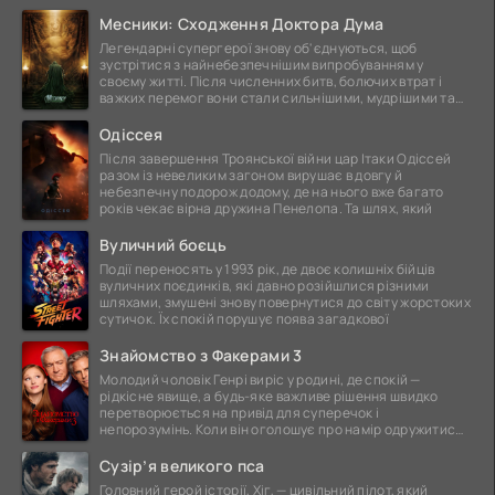
Месники: Сходження Доктора Дума
Легендарні супергерої знову об'єднуються, щоб
зустрітися з найнебезпечнішим випробуванням у
своєму житті. Після численних битв, болючих втрат і
важких перемог вони стали сильнішими, мудрішими та
ще
Одіссея
Після завершення Троянської війни цар Ітаки Одіссей
разом із невеликим загоном вирушає в довгу й
небезпечну подорож додому, де на нього вже багато
років чекає вірна дружина Пенелопа. Та шлях, який
Вуличний боєць
Події переносять у 1993 рік, де двоє колишніх бійців
вуличних поєдинків, які давно розійшлися різними
шляхами, змушені знову повернутися до світу жорстоких
сутичок. Їх спокій порушує поява загадкової
Знайомство з Факерами 3
Молодий чоловік Генрі виріс у родині, де спокій —
рідкісне явище, а будь-яке важливе рішення швидко
перетворюється на привід для суперечок і
непорозумінь. Коли він оголошує про намір одружитися,
це
Сузір’я великого пса
Головний герой історії, Хіг, — цивільний пілот, який