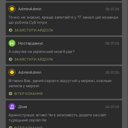
AdminAdmin
06.07.26
Точно не знаємо, краще запитайте у ТГ каналі цієї команди
що робила Субтитри
ЗАХИСТИТИ АЙДОЛА
Н
Ностардамус
06.07.26
А озвучка на українській мові буде?
ЗАХИСТИТИ АЙДОЛА
AdminAdmin
05.07.26
Вітаємо Вас, даний серіал є відсутній у мережі, оскільки
записів у мережі
ВІТЕР КОХАННЯ
Д
Діма
04.07.26
Адміністрація, вітаю! Чи є можливість додати на сайт
турецький серіал Не
ВІТЕР КОХАННЯ