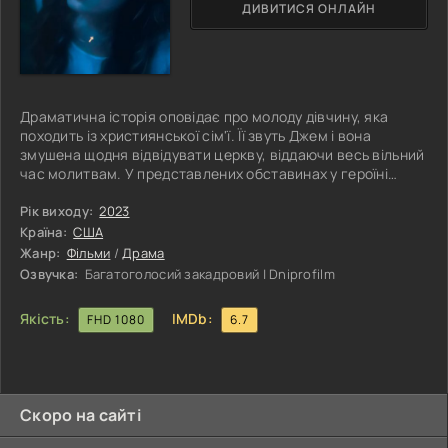
ДИВИТИСЯ ОНЛАЙН
Драматична історія оповідає про молоду дівчину, яка
походить із християнської сім'ї. Її звуть Джем і вона
змушена щодня відвідувати церкву, віддаючи весь вільний
час молитвам. У представлених обставинах у героїні
практично немає шансів завести стосунки, адже її кожен
крок контролюють батьки, які отримали також підтримку і з
Рік виходу:
2023
боку парафіян. Ситуація змінюється докорінно, коли на
Країна:
США
порозі з'являється Оуен. Упевнений у собі пастор
Жанр:
Фільми
/
Драма
здійснює легендарне повернення, яке перевертає світ
Озвучка:
Багатоголосий закадровий | Dniprofilm
Джем з ніг на
Якість:
IMDb:
FHD 1080
6.7
Скоро на сайті