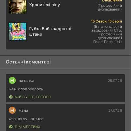
Оновлення
Хранителі лісу
(Професійний
дубльований)
16 Сезон, 13 серія
(Багатоголосий
Губка Боб квадратні
закадровий | СТБ,
штани
Професійний
дубльований |
Плюс-Плюс, 1+1)
Останні коментарі
Н
наталка
28.07.26
мені сподобалось
МІЙ СУСІД ТОТОРО
Н
Нана
27.07.26
Хто цю ху....знімає
ДІМ МЕРТВИХ