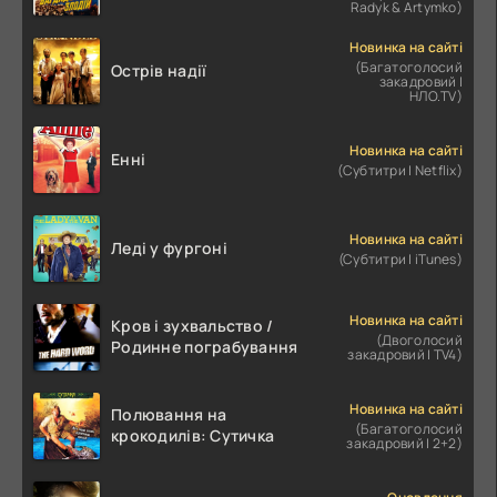
Radyk & Artymko)
Новинка на сайті
(Багатоголосий
Острів надії
закадровий |
НЛО.TV)
Новинка на сайті
Енні
(Субтитри | Netflix)
Новинка на сайті
Леді у фургоні
(Субтитри | iTunes)
Новинка на сайті
Кров і зухвальство /
(Двоголосий
Родинне пограбування
закадровий | TV4)
Новинка на сайті
Полювання на
(Багатоголосий
крокодилів: Сутичка
закадровий | 2+2)