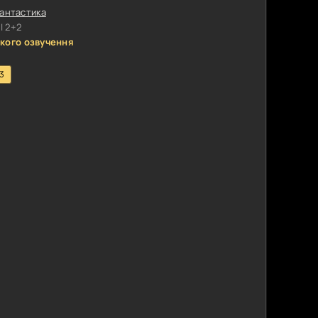
антастика
| 2+2
кого озвучення
.3