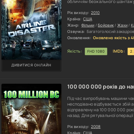
обличчям безжального шантажу 
визначити свій пріоритет, зваж
благополуччя безлічі людей у м
Рік виходу:
2010
Країна:
США
Жанр:
Фільми
/
Бойовик
/
Жахи
/
К
Озвучка:
Багатоголосий закадрови
Оновлення:
Оновлено якість з 4
Якість:
IMDb:
FHD 1080
2.
ДИВИТИСЯ ОНЛАЙН
100 000 000 років до на
Під час випробувань машини час
несподівано відбувається збій 
відправлену на 100 000 000 рок
назад. Для рятувальної операції
призначення, який під керівни
Адже кожна хвилина перебуванн
Рік виходу:
2008
зниклій групі дослідників життя
Країна:
США