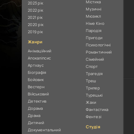
Містика
2023 рік
Музичні
2022 рік
Мюзикл
2021 рік
Німе Кіно
2020 рік
Пародія
2019 рік
Пригоди
Жанри
Психологічні
Анімаційний
Романтичний
Апокаліпсис
Сімейний
Артхаус
Спорт
Біографія
Трагедія
Бойовик
Треш
Вестерн
Трилер
Військовий
Турецькі
Детектив
Жахи
Дорама
Фантастика
Драма
Фентезі
Дитячий
Студія
Документальний