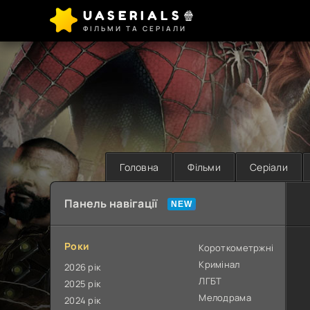
UASERIALS🍿
ФІЛЬМИ ТА СЕРІАЛИ
Головна
Фільми
Серіали
Панель навігації
Роки
Короткометржні
Кримінал
2026 рік
ЛГБТ
2025 рік
Мелодрама
2024 рік