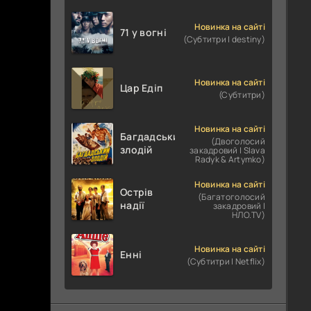
Новинка на сайті
71 у вогні
(Субтитри | destiny)
Новинка на сайті
Цар Едіп
(Субтитри)
Новинка на сайті
Багдадський
(Двоголосий
злодій
закадровий | Slava
Radyk & Artymko)
Новинка на сайті
Острів
(Багатоголосий
надії
закадровий |
НЛО.TV)
Новинка на сайті
Енні
(Субтитри | Netflix)