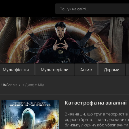
Мультфільми
Мультсеріали
Аніме
Дорами
UASerials
» Джофф Мід
Катастрофа на авіалінії 
Виявивши, що група терористів 
рідного брата, глава держави 
близьку людину або убезпечити 