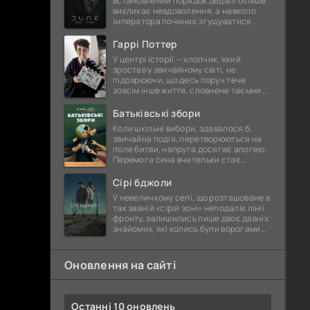
встановлений порядок дедалі більше
викликає невдоволення, а навколо
імператора починає згущуватися
павутина прихованих інтриг. Йому
доводиться тримати ситуацію
Гаррі Поттер
У центрі історії — хлопчик, який
зростав у звичайному світі, не
підозрюючи, що десь поруч тече
зовсім інше життя, сповнене таємниць
і прихованої сили. Раптове відкриття
його істинної природи стає
Батьківські збори
Коли шкільні вибори, здавалося б,
звичайна подія, перетворюються на
поле битви, напруга досягає апогею.
Перемога сина вчительки стає
іскрою, що запалює хвилю обурення
серед батьків. Вони впевнені —
Сірі бджоли
У невеличкому селі, що розташоване в
так званій «сірій зоні» неподалік лінії
фронту, залишились лише двоє давніх
знайомих, які колись були ворогами
ще з дитячих часів. Село давно
відрізане від благ
Оновлення на сайті
Останні 10 оновлень