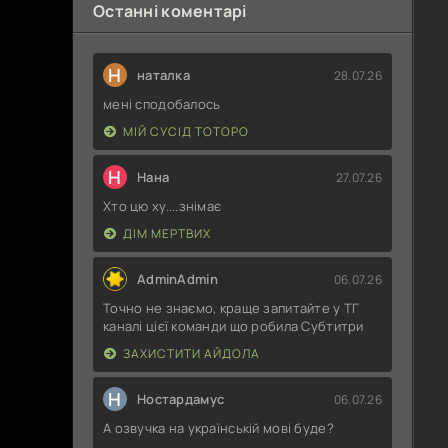
Останні коментарі
Н
наталка
28.07.26
мені сподобалось
МІЙ СУСІД ТОТОРО
Н
Нана
27.07.26
Хто цю ху....знімає
ДІМ МЕРТВИХ
AdminAdmin
06.07.26
Точно не знаємо, краще запитайте у ТГ
каналі цієї команди що робила Субтитри
ЗАХИСТИТИ АЙДОЛА
Н
Ностардамус
06.07.26
А озвучка на українській мові буде?