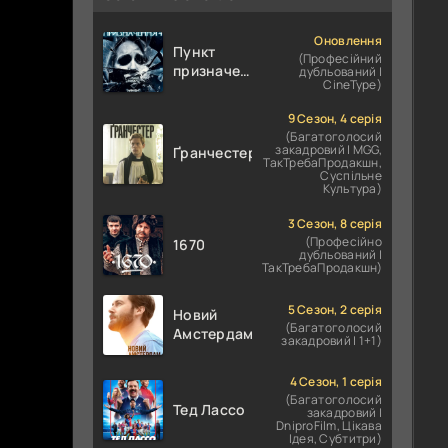
Оновлення
Пункт
(Професійний
призначення
дубльований |
CineType)
4
9 Сезон, 4 серія
(Багатоголосий
закадровий | MGG,
Ґранчестер
ТакТребаПродакшн,
Суспільне
Культура)
3 Сезон, 8 серія
(Професійно
1670
дубльований |
ТакТребаПродакшн)
5 Сезон, 2 серія
Новий
(Багатоголосий
Амстердам
закадровий | 1+1)
4 Сезон, 1 серія
(Багатоголосий
Тед Лассо
закадровий |
DniproFilm, Цікава
Ідея, Субтитри)