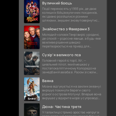
дружина Пенелопа. Та шлях, який
Вуличний боєць
Події переносять у 1993 рік, де двоє
колишніх бійців вуличних поєдинків,
які давно розійшлися різними
шляхами, змушені знову повернутися
до світу жорстоких сутичок. Їх спокій
порушує поява загадкової
Знайомство з Факерами 3
Молодий чоловік Генрі виріс у родині,
де спокій — рідкісне явище, а будь-яке
важливе рішення швидко
перетворюється на привід для
суперечок і непорозумінь. Коли він
оголошує про намір одружитися, це
Сузір’я великого пса
Головний герой історії, Хіг, —
цивільний пілот, який мешкає у
постапокаліптичному Колорадо на
занедбаній авіабазі. Разом зі своїм
вірним супутником, собакою
Джаспером, та буркотливим, але
Ваяна
відданим
Моана відгукується на заклик океану і
вирішує покинути береги свого
рідного острова Мотунуї. Вперше вона
вирушає у відкрите море у супроводі
знаменитого напівбога Мауї. На них
чекає незабутня
Дюна: Частина третя
У галактиці стрімко зростає напруга: