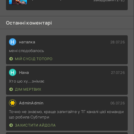
Останні коментарі
Н
наталка
28.07.26
мені сподобалось
МІЙ СУСІД ТОТОРО
Н
Нана
27.07.26
Хто цю ху....знімає
ДІМ МЕРТВИХ
AdminAdmin
06.07.26
Точно не знаємо, краще запитайте у ТГ каналі цієї команди
що робила Субтитри
ЗАХИСТИТИ АЙДОЛА