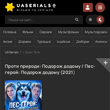
UASERIALS🍿
ФІЛЬМИ ТА СЕРІАЛИ
Головна
Фільми
Серіали
Мультфільми
Мультсеріали
Аніме
Дорами
Турецькі
Індійські
Добірки
Анонси
UASerials
» Джон Тенч
Проти природи: Подорож додому / Пес-
герой: Подорож додому (
2021
)