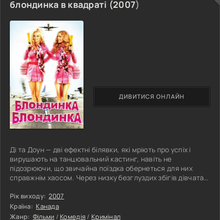
блондинка в квадраті (
2007
)
ДИВИТИСЯ ОНЛАЙН
Ді та Доун — дві ефектні білявки, які мріють про успіх і
вирушають на танцювальний кастинг, навіть не
підозрюючи, що звичайна поїздка обернеться для них
справжнім хаосом. Через низку безглуздих збігів дівчата
несподівано опиняються в центрі небезпечної
кримінальної історії. Після загадкової смерті керівника
Рік виходу:
2007
програми із захисту свідків їх помилково починають
Країна:
Канада
вважати професійними кілерками, здатними виконати
Жанр:
Фільми
/
Комедія
/
Кримінал