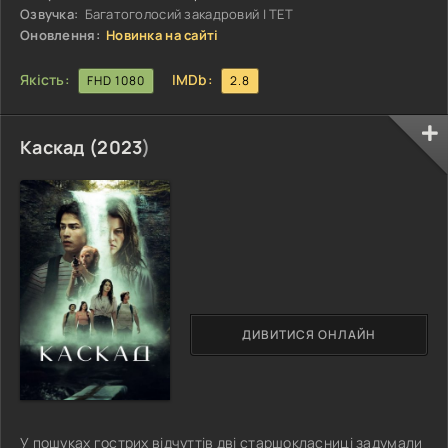
будь-яке замовлення. Відтепер за ними стежать не лише
Озвучка:
Багатоголосий закадровий | ТЕТ
правоохоронці, а й представники
Оновлення:
Новинка на сайті
Якість:
IMDb:
FHD 1080
2.8
Каскад (
2023
)
ДИВИТИСЯ ОНЛАЙН
У пошуках гострих відчуттів дві старшокласниці задумали