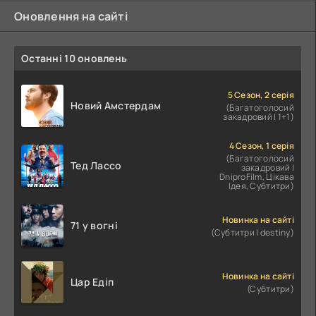
Оновлення на сайті
Останні 10 оновлень
5 Сезон, 2 серія
Новий Амстердам
(Багатоголосий
закадровий | 1+1)
4 Сезон, 1 серія
(Багатоголосий
Тед Лассо
закадровий |
DniproFilm, Цікава
Ідея, Субтитри)
Новинка на сайті
71 у вогні
(Субтитри | destiny)
Новинка на сайті
Цар Едіп
(Субтитри)