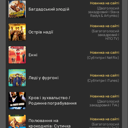
Новинка на сайті
(Двоголосий
Багдадський злодій
закадровий | Slava
Radyk & Artymko)
Новинка на сайті
(Багатоголосий
Острів надії
закадровий |
НЛО.TV)
Новинка на сайті
Енні
(Субтитри | Netflix)
Новинка на сайті
Леді у фургоні
(Субтитри | iTunes)
Новинка на сайті
Кров і зухвальство /
(Двоголосий
Родинне пограбування
закадровий | TV4)
Новинка на сайті
Полювання на
(Багатоголосий
крокодилів: Сутичка
закадровий | 2+2)