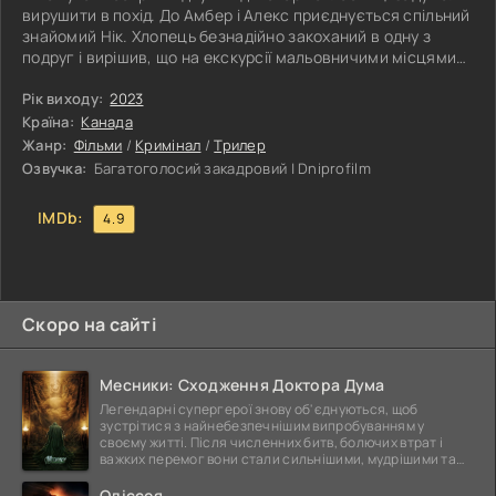
вирушити в похід. До Амбер і Алекс приєднується спільний
знайомий Нік. Хлопець безнадійно закоханий в одну з
подруг і вирішив, що на екскурсії мальовничими місцями
національного парку зуміє привернути до себе красуню.
Він мріє бути ближче до об'єкта зітхань. Компанія підлітків
Рік виходу:
2023
із канадської провінції опиняється в забороненій зоні.
Країна:
Канада
Хлопці натрапляють на розбитий літак, що завис серед
Жанр:
Фільми
/
Кримінал
/
Трилер
дерев. Тінейджери не можуть пройти повз знахідку і
Озвучка:
Багатоголосий закадровий | Dniprofilm
IMDb:
4.9
Скоро на сайті
Месники: Сходження Доктора Дума
Легендарні супергерої знову об'єднуються, щоб
зустрітися з найнебезпечнішим випробуванням у
своєму житті. Після численних битв, болючих втрат і
важких перемог вони стали сильнішими, мудрішими та
ще
Одіссея