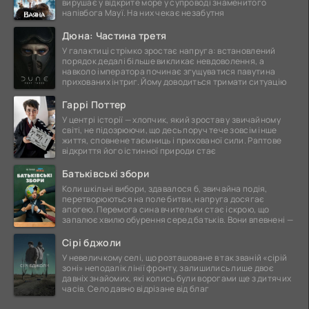
вирушає у відкрите море у супроводі знаменитого
напівбога Мауї. На них чекає незабутня
Дюна: Частина третя
У галактиці стрімко зростає напруга: встановлений
порядок дедалі більше викликає невдоволення, а
навколо імператора починає згущуватися павутина
прихованих інтриг. Йому доводиться тримати ситуацію
Гаррі Поттер
У центрі історії — хлопчик, який зростав у звичайному
світі, не підозрюючи, що десь поруч тече зовсім інше
життя, сповнене таємниць і прихованої сили. Раптове
відкриття його істинної природи стає
Батьківські збори
Коли шкільні вибори, здавалося б, звичайна подія,
перетворюються на поле битви, напруга досягає
апогею. Перемога сина вчительки стає іскрою, що
запалює хвилю обурення серед батьків. Вони впевнені —
Сірі бджоли
У невеличкому селі, що розташоване в так званій «сірій
зоні» неподалік лінії фронту, залишились лише двоє
давніх знайомих, які колись були ворогами ще з дитячих
часів. Село давно відрізане від благ