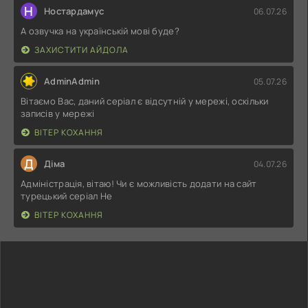
Н
Ностардамус
06.07.26
А озвучка на українській мові буде?
ЗАХИСТИТИ АЙДОЛА
AdminAdmin
05.07.26
Вітаємо Вас, даний серіал є відсутній у мережі, оскільки
записів у мережі
ВІТЕР КОХАННЯ
Д
Діма
04.07.26
Адміністрація, вітаю! Чи є можливість додати на сайт
турецький серіал Не
ВІТЕР КОХАННЯ