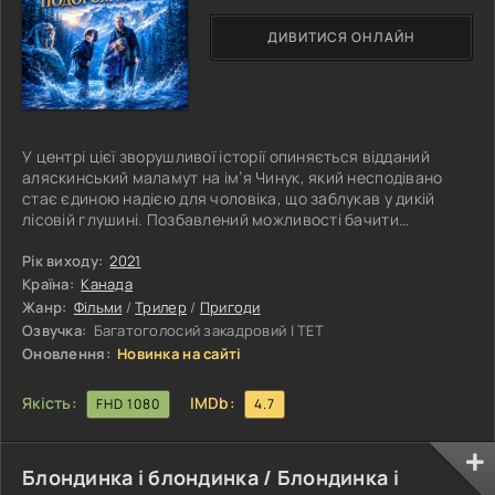
ДИВИТИСЯ ОНЛАЙН
У центрі цієї зворушливої історії опиняється відданий
аляскинський маламут на ім’я Чинук, який несподівано
стає єдиною надією для чоловіка, що заблукав у дикій
лісовій глушині. Позбавлений можливості бачити
навколишній світ, той опиняється серед небезпечних хащ,
де кожен неправильний крок може коштувати життя. Саме
Рік виходу:
2021
тоді вірний пес бере на себе відповідальність провести
Країна:
Канада
свого господаря крізь численні перешкоди та допомогти
Жанр:
Фільми
/
Трилер
/
Пригоди
йому знайти шлях до порятунку. Тим часом діти зниклого
Озвучка:
Багатоголосий закадровий | ТЕТ
чоловіка
Оновлення:
Новинка на сайті
Якість:
IMDb:
FHD 1080
4.7
Блондинка і блондинка / Блондинка і