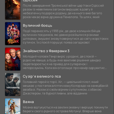
Після завершення Троянської війни цар Ітаки Одіссей
разом із невеликим загоном вирушає в довгу й
небезпечну подорож додому, де на нього вже багато
років чекає вірна дружина Пенелопа. Та шлях, який
Вуличний боєць
Події переносять у 1993 рік, де двоє колишніх бійців
вуличних поєдинків, які давно розійшлися різними
шляхами, змушені знову повернутися до світу жорстоких
сутичок. Їх спокій порушує поява загадкової
Знайомство з Факерами 3
Молодий чоловік Генрі виріс у родині, де спокій —
рідкісне явище, а будь-яке важливе рішення швидко
перетворюється на привід для суперечок і
непорозумінь. Коли він оголошує про намір одружитися,
це
Сузір’я великого пса
Головний герой історії, Хіг, — цивільний пілот, який
мешкає у постапокаліптичному Колорадо на занедбаній
авіабазі. Разом зі своїм вірним супутником, собакою
Джаспером, та буркотливим, але відданим
Ваяна
Моана відгукується на заклик океану і вирішує покинути
береги свого рідного острова Мотунуї. Вперше вона