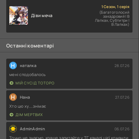
1 Сезон, 1 серія
(Багатоголосий
Діви меча
закадровий | В
Лапках, Субтитри |
В Лапках)
Останні коментарі
Н
наталка
28.07.26
мені сподобалось
МІЙ СУСІД ТОТОРО
Н
Нана
27.07.26
Хто цю ху....знімає
ДІМ МЕРТВИХ
AdminAdmin
06.07.26
Точно не знаємо, краще запитайте у ТГ каналі цієї команди