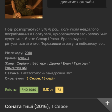
ДИВИТИСЯ ОНЛАЙН
Події розгортаються у 1878 році, коли після невдалого
пограбування в Португалії, що обернулося загибеллю їхніх
супутників, брати Сесар і Роман Браво змушені
рятуватися втечею. Переживши втрату та небезпеку, вони
вирішують повернутися туди, звідки все починалося — на
рідну землю, сподіваючись залишити позаду темне
Рік виходу:
2010
минуле. Для них це не просто дорога додому, а спроба
Країна:
Іспанія
вирватися з кола помилок і знайти шанс на інше життя.
Жанр:
Серіали
/
Вестерн
/
Драма
/
Екшн
/
Пригоди
/
Фамільне ранчо, сповнене спогадів дитинства, стає для
Романтичний
братів місцем, де вони
Озвучка:
Багатоголосий закадровий | Кіт
Оновлення:
3 Сезон, 16 серія
Якість:
IMDb:
FHD 1080
7.1
Соната тиші (
2016
), 1 Сезон