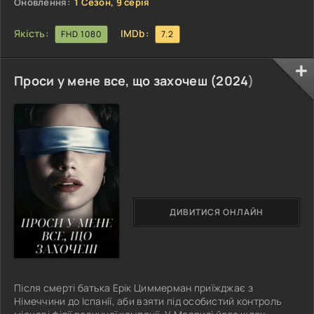
Оновлення:
1 Сезон, 9 серія
Якість:
IMDb:
FHD 1080
7.2
Проси у мене все, що захочеш (
2024
)
ДИВИТИСЯ ОНЛАЙН
Після смерті батька Ерік Циммерман приїжджає з
Німеччини до Іспанії, аби взяти під особистий контроль