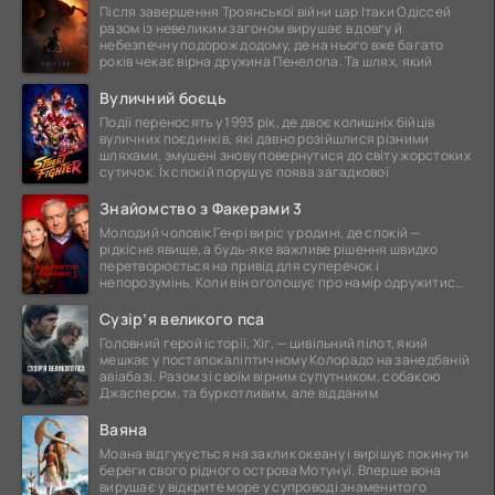
Після завершення Троянської війни цар Ітаки Одіссей
разом із невеликим загоном вирушає в довгу й
небезпечну подорож додому, де на нього вже багато
років чекає вірна дружина Пенелопа. Та шлях, який
Вуличний боєць
Події переносять у 1993 рік, де двоє колишніх бійців
вуличних поєдинків, які давно розійшлися різними
шляхами, змушені знову повернутися до світу жорстоких
сутичок. Їх спокій порушує поява загадкової
Знайомство з Факерами 3
Молодий чоловік Генрі виріс у родині, де спокій —
рідкісне явище, а будь-яке важливе рішення швидко
перетворюється на привід для суперечок і
непорозумінь. Коли він оголошує про намір одружитися,
це
Сузір’я великого пса
Головний герой історії, Хіг, — цивільний пілот, який
мешкає у постапокаліптичному Колорадо на занедбаній
авіабазі. Разом зі своїм вірним супутником, собакою
Джаспером, та буркотливим, але відданим
Ваяна
Моана відгукується на заклик океану і вирішує покинути
береги свого рідного острова Мотунуї. Вперше вона
вирушає у відкрите море у супроводі знаменитого