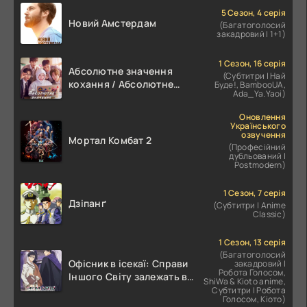
5 Сезон, 4 серія
Новий Амстердам
(Багатоголосий
закадровий | 1+1)
1 Сезон, 16 серія
Абсолютне значення
(Субтитри | Най
кохання / Абсолютне
Буде!, BambooUA,
Ada_Ya.Yaoi)
значення романтики
Оновлення
Українського
озвучення
Мортал Комбат 2
(Професійний
дубльований |
Postmodern)
1 Сезон, 7 серія
Дзіпанґ
(Субтитри | Anime
Classic)
1 Сезон, 13 серія
(Багатоголосий
Офісник в ісекаї: Справи
закадровий |
Робота Голосом,
Іншого Світу залежать від
ShiWa & Kioto anime,
Корпоративного Раба
Субтитри | Робота
Голосом, Кіото)