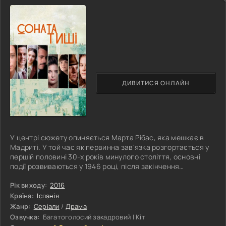
ДИВИТИСЯ ОНЛАЙН
У центрі сюжету опиняється Марта Рібас, яка мешкає в
Мадриті. У той час як первинна зав'язка розгортається у
першій половині 30-х років минулого століття, основні
події розвиваються у 1946 році, після закінчення
Громадянської війни. Місцем дії виявляється суспільство,
що погрузло у важких проблемах та мачизмі. Історія
Рік виходу:
2016
серіалу «Соната тиші» розгортається після того, як у
Країна:
Іспанія
результаті серії важких життєвих обставин хворіє Антоніо,
Жанр:
Серіали
/
Драма
чоловік Марти. Після цього героїня розуміє, що вона
Озвучка:
Багатоголосий закадровий | Кіт
повинна подбати