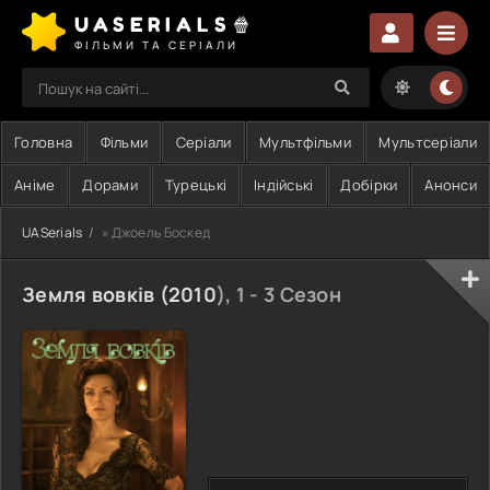
UASERIALS🍿
ФІЛЬМИ ТА СЕРІАЛИ
Головна
Фільми
Серіали
Мультфільми
Мультсеріали
Аніме
Дорами
Турецькі
Індійські
Добірки
Анонси
UASerials
» Джоель Боскед
Земля вовків (
2010
), 1 - 3 Сезон