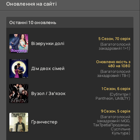
Оновлення на сайті
Останні 10 оновлень
5 Сезон, 70 серія
Візерунки долі
(Багатоголосий
закадровий | 1+1)
Оновлено якість з
480 на 1080
Дім двох сімей
(Багатоголосий
закадровий | ТВ-І)
1 Сезон, 6 серія
Вузол / Звʼязок
(Субтитри |
Pantheon, UABLTY)
9 Сезон, 5 серія
(Багатоголосий
закадровий | MGG,
Ґранчестер
ТакТребаПродакшн,
Суспільне
Культура)