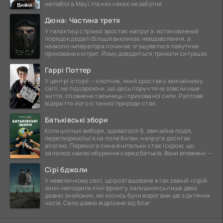
напівбога Мауї. На них чекає незабутня
Дюна: Частина третя
У галактиці стрімко зростає напруга: встановлений
порядок дедалі більше викликає невдоволення, а
навколо імператора починає згущуватися павутина
прихованих інтриг. Йому доводиться тримати ситуацію
Гаррі Поттер
У центрі історії — хлопчик, який зростав у звичайному
світі, не підозрюючи, що десь поруч тече зовсім інше
життя, сповнене таємниць і прихованої сили. Раптове
відкриття його істинної природи стає
Батьківські збори
Коли шкільні вибори, здавалося б, звичайна подія,
перетворюються на поле битви, напруга досягає
апогею. Перемога сина вчительки стає іскрою, що
запалює хвилю обурення серед батьків. Вони впевнені —
Сірі бджоли
У невеличкому селі, що розташоване в так званій «сірій
зоні» неподалік лінії фронту, залишились лише двоє
давніх знайомих, які колись були ворогами ще з дитячих
часів. Село давно відрізане від благ