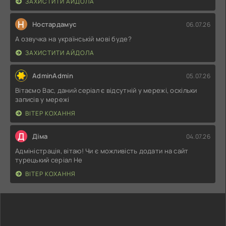
ЗАХИСТИТИ АЙДОЛА
Н
Ностардамус
06.07.26
А озвучка на українській мові буде?
ЗАХИСТИТИ АЙДОЛА
AdminAdmin
05.07.26
Вітаємо Вас, даний серіал є відсутній у мережі, оскільки
записів у мережі
ВІТЕР КОХАННЯ
Д
Діма
04.07.26
Адміністрація, вітаю! Чи є можливість додати на сайт
турецький серіал Не
ВІТЕР КОХАННЯ