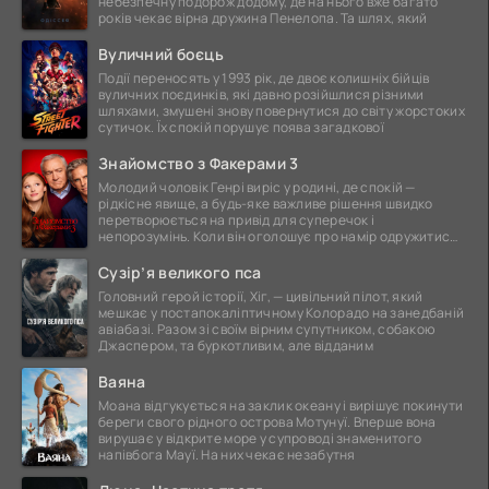
небезпечну подорож додому, де на нього вже багато
років чекає вірна дружина Пенелопа. Та шлях, який
Вуличний боєць
Події переносять у 1993 рік, де двоє колишніх бійців
вуличних поєдинків, які давно розійшлися різними
шляхами, змушені знову повернутися до світу жорстоких
сутичок. Їх спокій порушує поява загадкової
Знайомство з Факерами 3
Молодий чоловік Генрі виріс у родині, де спокій —
рідкісне явище, а будь-яке важливе рішення швидко
перетворюється на привід для суперечок і
непорозумінь. Коли він оголошує про намір одружитися,
це
Сузір’я великого пса
Головний герой історії, Хіг, — цивільний пілот, який
мешкає у постапокаліптичному Колорадо на занедбаній
авіабазі. Разом зі своїм вірним супутником, собакою
Джаспером, та буркотливим, але відданим
Ваяна
Моана відгукується на заклик океану і вирішує покинути
береги свого рідного острова Мотунуї. Вперше вона
вирушає у відкрите море у супроводі знаменитого
напівбога Мауї. На них чекає незабутня