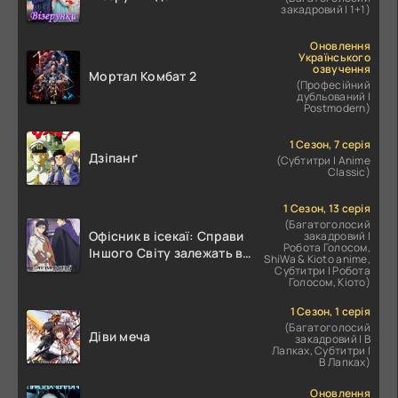
закадровий | 1+1)
Оновлення
Українського
озвучення
Мортал Комбат 2
(Професійний
дубльований |
Postmodern)
1 Сезон, 7 серія
Дзіпанґ
(Субтитри | Anime
Classic)
1 Сезон, 13 серія
(Багатоголосий
Офісник в ісекаї: Справи
закадровий |
Робота Голосом,
Іншого Світу залежать від
ShiWa & Kioto anime,
Корпоративного Раба
Субтитри | Робота
Голосом, Кіото)
1 Сезон, 1 серія
(Багатоголосий
Діви меча
закадровий | В
Лапках, Субтитри |
В Лапках)
Оновлення