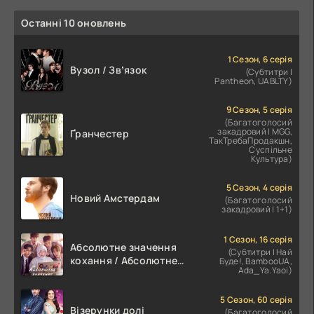
Останні 10 оновлень
1 Сезон, 6 серія
Вузол / Звʼязок
(Субтитри |
Pantheon, UABLTY)
9 Сезон, 5 серія
(Багатоголосий
закадровий | MGG,
Ґранчестер
ТакТребаПродакшн,
Суспільне
Культура)
5 Сезон, 4 серія
Новий Амстердам
(Багатоголосий
закадровий | 1+1)
1 Сезон, 16 серія
Абсолютне значення
(Субтитри | Най
кохання / Абсолютне
Буде!, BambooUA,
Ada_Ya.Yaoi)
значення романтики
5 Сезон, 60 серія
Візерунки долі
(Багатоголосий