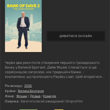
ДИВИТИСЯ ОНЛАЙН
Через два роки після створення першого громадського
банку у Великій Британії, Дейв Фішвік стикається зі ще
серйознішою загрозою, ніж традиційні банки, -
компаніями, що пропонують Payday Loan. Щоб впоратися з
цим викликом, він звертається по допомогу до Джессіки,
американської журналістки-розслідувачки, та Олівера,
Рік виходу:
2025
консультанта місцевої організації Citizen's Advice. Удвох
Країна:
Велика Британія
вони починають спільне розслідування, яке зрештою
Жанр:
Фільми
/
Драма
/
Комедія
приводить їх до Сполучених Штатів. Ця подорож не тільки
Озвучка:
Багатоголосий закадровий | DniproFilm
допомагає їм