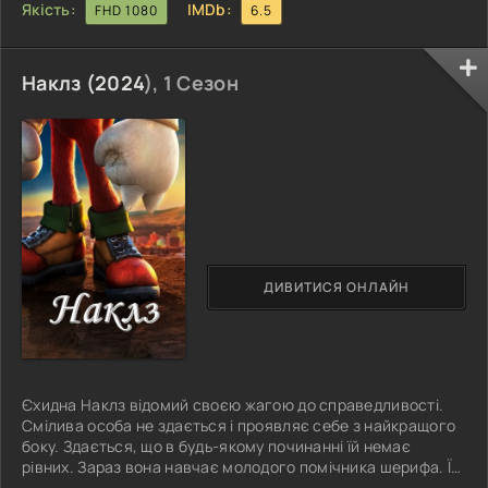
Якість:
IMDb:
FHD 1080
6.5
Наклз (
2024
), 1 Сезон
ДИВИТИСЯ ОНЛАЙН
Єхидна Наклз відомий своєю жагою до справедливості.
Смілива особа не здається і проявляє себе з найкращого
боку. Здається, що в будь-якому починанні їй немає
рівних. Зараз вона навчає молодого помічника шерифа. Їй
хочеться, щоб поруч був той, хто здатен боротися зі злом.