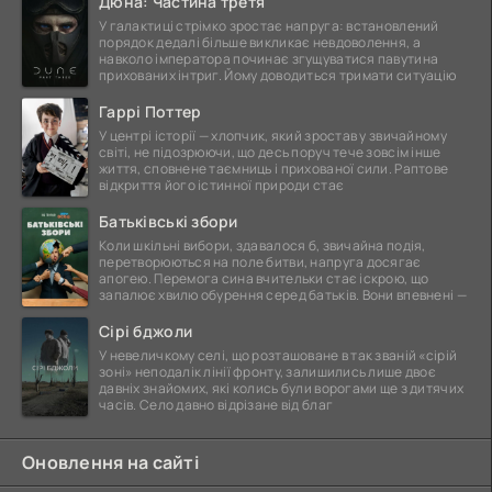
Дюна: Частина третя
У галактиці стрімко зростає напруга: встановлений
порядок дедалі більше викликає невдоволення, а
навколо імператора починає згущуватися павутина
прихованих інтриг. Йому доводиться тримати ситуацію
Гаррі Поттер
У центрі історії — хлопчик, який зростав у звичайному
світі, не підозрюючи, що десь поруч тече зовсім інше
життя, сповнене таємниць і прихованої сили. Раптове
відкриття його істинної природи стає
Батьківські збори
Коли шкільні вибори, здавалося б, звичайна подія,
перетворюються на поле битви, напруга досягає
апогею. Перемога сина вчительки стає іскрою, що
запалює хвилю обурення серед батьків. Вони впевнені —
Сірі бджоли
У невеличкому селі, що розташоване в так званій «сірій
зоні» неподалік лінії фронту, залишились лише двоє
давніх знайомих, які колись були ворогами ще з дитячих
часів. Село давно відрізане від благ
Оновлення на сайті