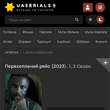
UASERIALS🍿
ФІЛЬМИ ТА СЕРІАЛИ
Головна
Фільми
Серіали
Мультфільми
Мультсеріали
Аніме
Дорами
Турецькі
Індійські
Добірки
Анонси
UASerials
» Джеймі Барбакофф
Перехоплений рейс (
2023
), 1, 2 Сезон