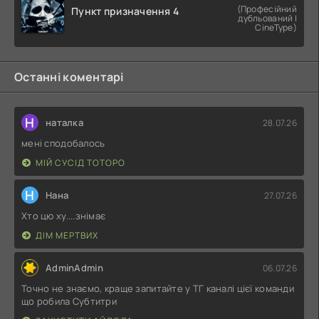
(Професійний
Пункт призначення 4
дубльований |
CineType)
Останні коментарі
Н
наталка
28.07.26
мені сподобалось
МІЙ СУСІД ТОТОРО
Н
Нана
27.07.26
Хто цю ху....знімає
ДІМ МЕРТВИХ
AdminAdmin
06.07.26
Точно не знаємо, краще запитайте у ТГ каналі цієї команди
що робила Субтитри