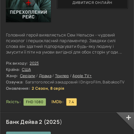
ДИВИТИСЯ ОНЛАЙН
Головний герой виявляється Сем Нельсон - чудовий
психолог і першокласний парламентер. Завдяки силі
слова він здатний підпорядкувати будь-яку людину і
змусити її піти на умови вигідної для обох сторін угоди.
Нерідко йому доводилося брати участь у серйозних
операціях, від результату яких залежали долі тисяч
Рік виходу:
2023
невинних людей. Чергове доручення стало одним із
Країна:
США
найскладніших у кар'єрі чоловіка. Йому доводиться
Жанр:
Серіали
/
Драма
/
Трилер
/
Apple TV+
негайно вирушити до Лондона, щоб приєднатися до групи
Озвучка:
Багатоголосий закадровий | DniproFilm, BaibakooTV
фахівців і врятувати людей, які
Оновлення:
2 Сезон, 8 серія
Якість:
IMDb:
FHD 1080
7.4
Банк Дейва 2 (
2025
)