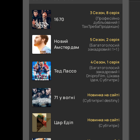
3 Сезон, 8 серія
(Професійно
1670
дубльований |
ТакТребаПродакшн)
5 Сезон, 2 серія
Новий
(Багатоголосий
Амстердам
закадровий | 1+1)
4 Сезон, 1 серія
(Багатоголосий
Тед Лассо
закадровий |
DniproFilm, Цікава
Ідея, Субтитри)
Новинка на сайті
71 у вогні
(Субтитри | destiny)
Новинка на сайті
Цар Едіп
(Субтитри)