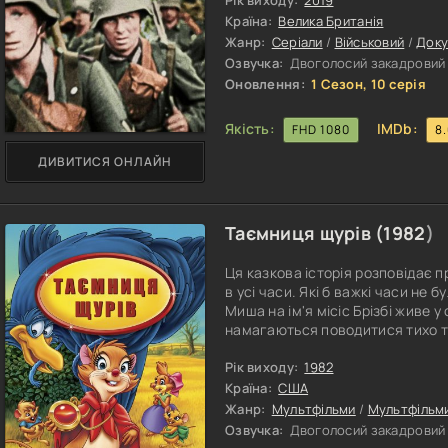
описуються досвідченими істори
Рік виходу:
2019
простежимо шлях від початку ві
Країна:
Велика Британія
Жанр:
Серіали
/
Військовий
/
Доку
Озвучка:
Двоголосий закадровий |
Оновлення:
1 Сезон, 10 серія
Якість:
IMDb:
FHD 1080
8
ДИВИТИСЯ ОНЛАЙН
Таємниця щурів (
1982
)
Ця казкова історія розповідає п
в усі часи. Які б важкі часи не
Миша на ім'я місіс Брізбі живе у 
намагаються поводитися тихо та
уваги. Однак і це не допомагає
місце проживання невеликої сім'
Рік виходу:
1982
зовсім маленьке мишеня, яке є 
Країна:
США
Жанр:
Мультфільми
/
Мультфільм
Озвучка:
Двоголосий закадровий |