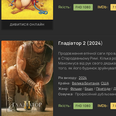
Якість:
IMDb:
FHD 1080
7.
ДИВИТИСЯ ОНЛАЙН
Гладіатор 2 (
2024
)
Продовження епічної саги про вл
в Стародавньому Римі. Кілька ро
Максимуса від рук свого дядька.
того, як його будинок зруйнува
Оскільки на карту поставлено ма
сили забути минуле і повернути
Рік виходу:
2024
Країна:
Велика Британія
,
США
Жанр:
Фільми
/
Екшн
/
Пригоди
/
Д
Озвучка:
Професійний дубльовани
Якість:
IMDb:
FHD 1080
7.