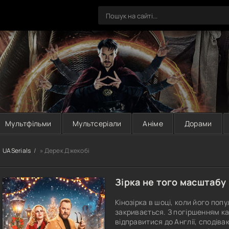
Мультфільми
Мультсеріали
Аніме
Дорами
UASerials
» Дерек Джекобі
Зірка не того масштабу 
Кінозірка в шоці, коли його по
закривається. З погіршенням ка
відправитися до Англії, сподів