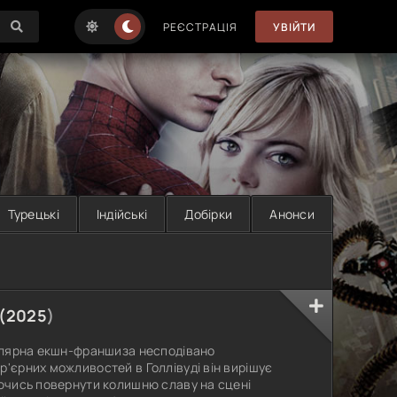
РЕЄСТРАЦІЯ
УВІЙТИ
Турецькі
Індійські
Добірки
Анонси
(
2025
)
пулярна екшн-франшиза несподівано
р'єрних можливостей в Голлівуді він вирішує
аючись повернути колишню славу на сцені