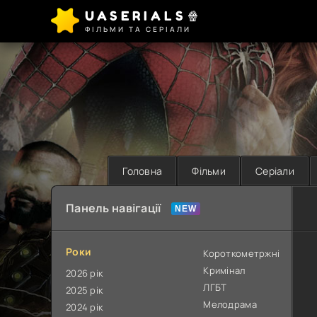
UASERIALS🍿
ФІЛЬМИ ТА СЕРІАЛИ
Головна
Фільми
Серіали
Панель навігації
Роки
Короткометржні
Кримінал
2026 рік
ЛГБТ
2025 рік
Мелодрама
2024 рік