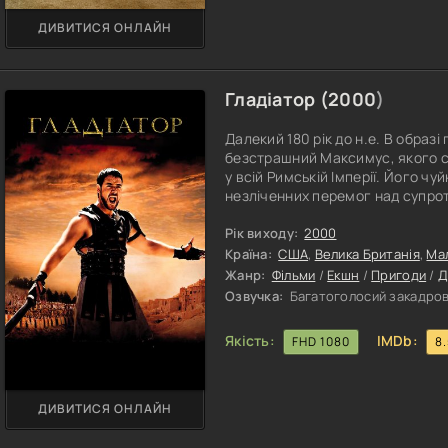
ДИВИТИСЯ ОНЛАЙН
Гладіатор (
2000
)
Далекий 180 рік до н.е. В образ
безстрашний Максимус, якого
у всій Римській Імперії. Його ч
незліченних перемог над супро
прихильність самого Марка Авр
прагнув у найближчому майбутн
Рік виходу:
2000
улюбленця, вважаючи Коммода, 
Країна:
США
,
Велика Британія
,
Ма
Жанр:
Фільми
/
Екшн
/
Пригоди
/
Д
Озвучка:
Багатоголосий закадров
Якість:
IMDb:
FHD 1080
8
ДИВИТИСЯ ОНЛАЙН