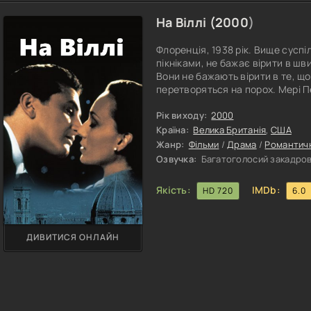
На Віллі (
2000
)
Флоренція, 1938 рік. Вище сусп
пікніками, не бажає вірити в шв
Вони не бажають вірити в те, що
перетворяться на порох. Мері П
змінює одного світського кохан
ніж вступити в необхідний шлю
Рік виходу:
2000
пристрасного кохання, вона не
Країна:
Велика Британія
,
США
Жанр:
Фільми
/
Драма
/
Романтич
Озвучка:
Багатоголосий закадров
Якість:
IMDb:
HD 720
6.0
ДИВИТИСЯ ОНЛАЙН