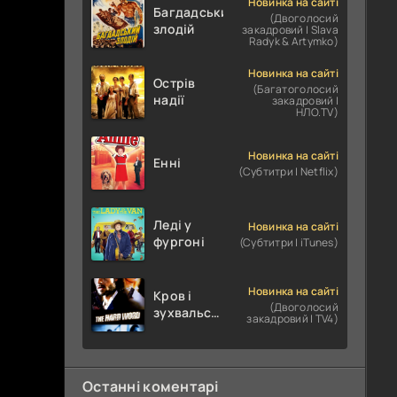
Новинка на сайті
Багдадський
(Двоголосий
злодій
закадровий | Slava
Radyk & Artymko)
Новинка на сайті
Острів
(Багатоголосий
надії
закадровий |
НЛО.TV)
Новинка на сайті
Енні
(Субтитри | Netflix)
Леді у
Новинка на сайті
фургоні
(Субтитри | iTunes)
Новинка на сайті
Кров і
(Двоголосий
зухвальство
закадровий | TV4)
/ Родинне
пограбування
Останні коментарі