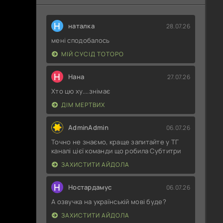
Н
наталка
28.07.26
мені сподобалось
МІЙ СУСІД ТОТОРО
Н
Нана
27.07.26
Хто цю ху....знімає
ДІМ МЕРТВИХ
AdminAdmin
06.07.26
Точно не знаємо, краще запитайте у ТГ
каналі цієї команди що робила Субтитри
ЗАХИСТИТИ АЙДОЛА
Н
Ностардамус
06.07.26
А озвучка на українській мові буде?
ЗАХИСТИТИ АЙДОЛА