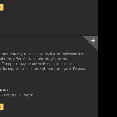
5
аду, помсту та інтриги, події якої відбуваються
ків тому Луцій став свідком убивства
 Тепер він змушений увійти до Колізею після
ли імператори-тирани, які тепер керують Римом.
йбутнє імперії, Луцій повинен знайти в собі
 Риму і його народу колишню славу.
рама
й | студія Le Doyen
0