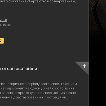
 його очікування обертаються розчаруванням,
глійському селі і отримує роль у місцевій
 шоу, яке включає в себе пісні, танці, комедійні
сцевих жителів. В оточенні
чний
 UaFlix
.2
ої світової війни
ово-історичного серіалу дають своїм глядачам
начущі моменти в одному з найжорстокіших і
за всю історію існування людської цивілізації.
сичену відреставрованими ілюстраціями
и та унікальними документальними кадрами, що