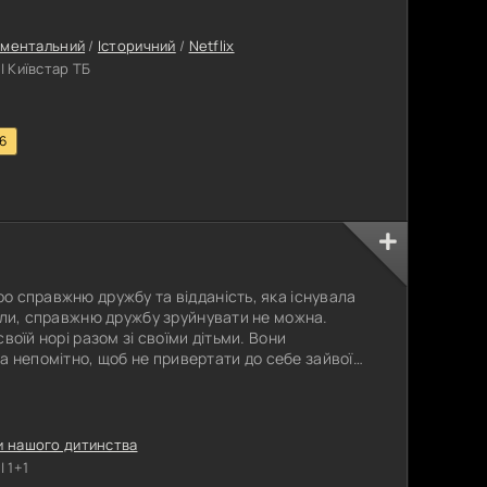
ками та дослідниками Другої світової війни. Ми
йни Німеччини з Францією і
ментальний
/
Історичний
/
Netflix
 Київстар ТБ
.6
ро справжню дружбу та відданість, яка існувала
 були, справжню дружбу зруйнувати не можна.
своїй норі разом зі своїми дітьми. Вони
 непомітно, щоб не привертати до себе зайвої
, коли безжалісний фермер має намір зруйнувати
ї гризунів і знищити їх назавжди. Нападу зазнає
сином місіс
и нашого дитинства
 1+1