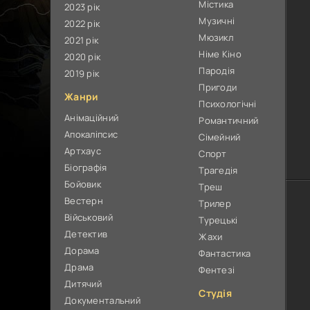
Містика
2023 рік
Музичні
2022 рік
Мюзикл
2021 рік
Німе Кіно
2020 рік
Пародія
2019 рік
Пригоди
Жанри
Психологічні
Анімаційний
Романтичний
Апокаліпсис
Сімейний
Артхаус
Спорт
Біографія
Трагедія
Бойовик
Треш
Вестерн
Трилер
Військовий
Турецькі
Детектив
Жахи
Дорама
Фантастика
Драма
Фентезі
Дитячий
Студія
Документальний