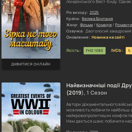
лондонського Вест-Енду. Однак
коли він опиняється в тихому ан
різдвяній виставі — традиційному
Рік виходу:
2025
номери та активне залучення мі
Країна:
Велика Британія
Жанр:
Фільми
/
Комедія
/
Романти
Озвучка:
Двоголосий закадровий |
Оновлення:
Новинка на сайті
Якість:
IMDb:
FHD 1080
5
ДИВИТИСЯ ОНЛАЙН
Найвизначніші події Друг
(
2019
), 1 Сезон
Автори документального військ
можливість побачити найбільш з
найкровопролитніших конфліктів 
Нам дається шанс побачити на
розповідь, доповнену рідкісним