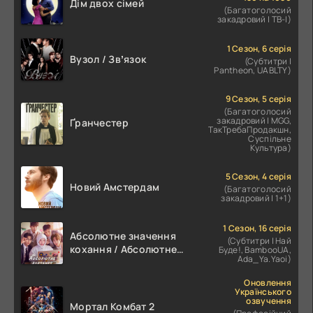
Дім двох сімей
(Багатоголосий
закадровий | ТВ-І)
1 Сезон, 6 серія
Вузол / Звʼязок
(Субтитри |
Pantheon, UABLTY)
9 Сезон, 5 серія
(Багатоголосий
закадровий | MGG,
Ґранчестер
ТакТребаПродакшн,
Суспільне
Культура)
5 Сезон, 4 серія
Новий Амстердам
(Багатоголосий
закадровий | 1+1)
1 Сезон, 16 серія
Абсолютне значення
(Субтитри | Най
кохання / Абсолютне
Буде!, BambooUA,
Ada_Ya.Yaoi)
значення романтики
Оновлення
Українського
озвучення
Мортал Комбат 2