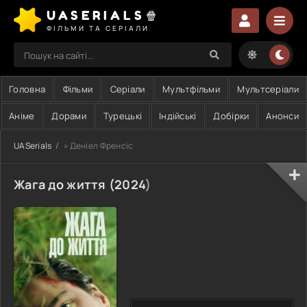
UASERIALS🍿
ФІЛЬМИ ТА СЕРІАЛИ
Головна
Фільми
Серіали
Мультфільми
Мультсеріали
Аніме
Дорами
Турецькі
Індійські
Добірки
Анонси
UASerials
» Деніел Френсіс
Жага до життя (
2024
)