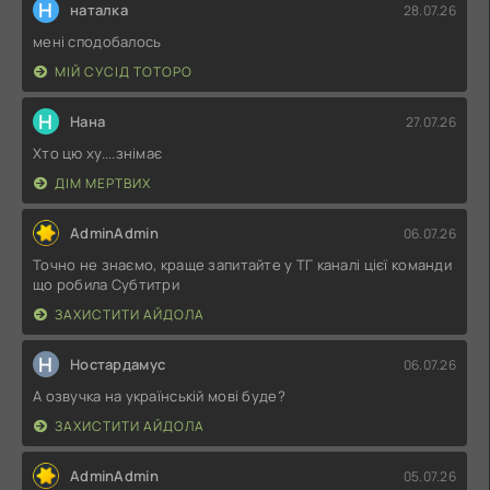
Н
наталка
28.07.26
мені сподобалось
МІЙ СУСІД ТОТОРО
Н
Нана
27.07.26
Хто цю ху....знімає
ДІМ МЕРТВИХ
AdminAdmin
06.07.26
Точно не знаємо, краще запитайте у ТГ каналі цієї команди
що робила Субтитри
ЗАХИСТИТИ АЙДОЛА
Н
Ностардамус
06.07.26
А озвучка на українській мові буде?
ЗАХИСТИТИ АЙДОЛА
AdminAdmin
05.07.26