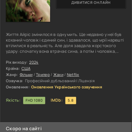
ДИВИТИСЯ ОНЛАЙН
Життя Айріс змінилося в одну мить. Ще недавно у неї був
коханий чоловік і єдиний син, і здавалося, що мрії нарешті
втілилися в реальність. Але доля завдала жорстокого
удару: спочатку вона втрачає сина, а потім і чоловіка,
який, не витримавши горя, йде з сім'ї. Її світ руйнується, і
жодні спроби повернутися до колишнього життя не
Рік виходу:
2024
приносять полегшення — біль тільки наростає. У відчаї
Країна:
США
Айріс намагається знайти розраду в спілкуванні з людьми,
Жанр:
Фільми
/
Трилер
/
Жахи
/
Netflix
але відчуває себе ще більш спустошеною. Тоді вона
Озвучка:
Професійний дубльований | Ліцензія
вирішує
Оновлення:
Оновлення Українського озвучення
Якість:
IMDb:
FHD 1080
5.8
Скоро на сайті