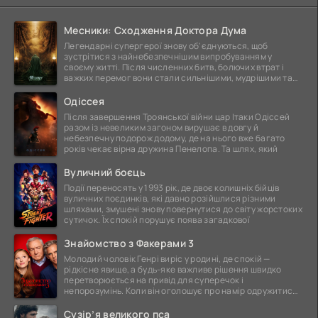
Месники: Сходження Доктора Дума
Легендарні супергерої знову об'єднуються, щоб
зустрітися з найнебезпечнішим випробуванням у
своєму житті. Після численних битв, болючих втрат і
важких перемог вони стали сильнішими, мудрішими та
ще
Одіссея
Після завершення Троянської війни цар Ітаки Одіссей
разом із невеликим загоном вирушає в довгу й
небезпечну подорож додому, де на нього вже багато
років чекає вірна дружина Пенелопа. Та шлях, який
Вуличний боєць
Події переносять у 1993 рік, де двоє колишніх бійців
вуличних поєдинків, які давно розійшлися різними
шляхами, змушені знову повернутися до світу жорстоких
сутичок. Їх спокій порушує поява загадкової
Знайомство з Факерами 3
Молодий чоловік Генрі виріс у родині, де спокій —
рідкісне явище, а будь-яке важливе рішення швидко
перетворюється на привід для суперечок і
непорозумінь. Коли він оголошує про намір одружитися,
це
Сузір’я великого пса