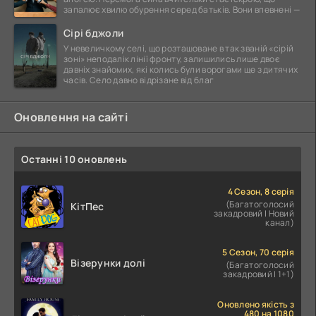
запалює хвилю обурення серед батьків. Вони впевнені —
Сірі бджоли
У невеличкому селі, що розташоване в так званій «сірій
зоні» неподалік лінії фронту, залишились лише двоє
давніх знайомих, які колись були ворогами ще з дитячих
часів. Село давно відрізане від благ
Оновлення на сайті
Останні 10 оновлень
4 Сезон, 8 серія
(Багатоголосий
КітПес
закадровий | Новий
канал)
5 Сезон, 70 серія
Візерунки долі
(Багатоголосий
закадровий | 1+1)
Оновлено якість з
480 на 1080