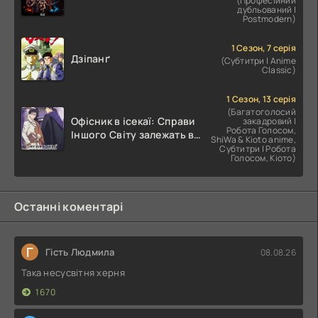
(Професійний
дубльований |
Postmodern)
1 Сезон, 7 серія
Дзіпанґ
(Субтитри | Anime
Classic)
1 Сезон, 13 серія
(Багатоголосий
Офісник в ісекаї: Справи
закадровий |
Робота Голосом,
Іншого Світу залежать від
ShiWa & Kioto anime,
Корпоративного Раба
Субтитри | Робота
Голосом, Кіото)
Останні коментарі
Г
Гість Людмила
08.08.26
Така несусвітня херня
1670