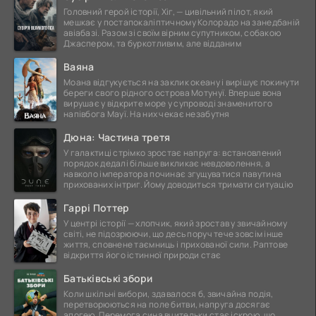
Головний герой історії, Хіг, — цивільний пілот, який
мешкає у постапокаліптичному Колорадо на занедбаній
авіабазі. Разом зі своїм вірним супутником, собакою
Джаспером, та буркотливим, але відданим
Ваяна
Моана відгукується на заклик океану і вирішує покинути
береги свого рідного острова Мотунуї. Вперше вона
вирушає у відкрите море у супроводі знаменитого
напівбога Мауї. На них чекає незабутня
Дюна: Частина третя
У галактиці стрімко зростає напруга: встановлений
порядок дедалі більше викликає невдоволення, а
навколо імператора починає згущуватися павутина
прихованих інтриг. Йому доводиться тримати ситуацію
Гаррі Поттер
У центрі історії — хлопчик, який зростав у звичайному
світі, не підозрюючи, що десь поруч тече зовсім інше
життя, сповнене таємниць і прихованої сили. Раптове
відкриття його істинної природи стає
Батьківські збори
Коли шкільні вибори, здавалося б, звичайна подія,
перетворюються на поле битви, напруга досягає
апогею. Перемога сина вчительки стає іскрою, що