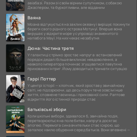
авіабазі. Разом зі своїм вірним супутником, собакою
Джаспером, та буркотливим, але відданим
Ваяна
Моана відгукується на заклик океану і вирішує покинути
береги свого рідного острова Мотунуї. Вперше вона
вирушає у відкрите море у супроводі знаменитого
напівбога Мауї. На них чекає незабутня
Дюна: Частина третя
У галактиці стрімко зростає напруга: встановлений
порядок дедалі більше викликає невдоволення, а
навколо імператора починає згущуватися павутина
прихованих інтриг. Йому доводиться тримати ситуацію
Гаррі Поттер
У центрі історії — хлопчик, який зростав у звичайному
світі, не підозрюючи, що десь поруч тече зовсім інше
життя, сповнене таємниць і прихованої сили. Раптове
відкриття його істинної природи стає
Батьківські збори
Коли шкільні вибори, здавалося б, звичайна подія,
перетворюються на поле битви, напруга досягає
апогею. Перемога сина вчительки стає іскрою, що
запалює хвилю обурення серед батьків. Вони впевнені —