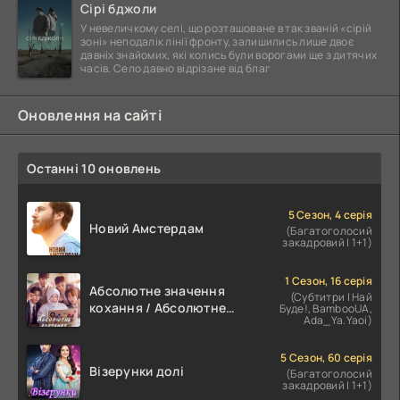
Сірі бджоли
У невеличкому селі, що розташоване в так званій «сірій
зоні» неподалік лінії фронту, залишились лише двоє
давніх знайомих, які колись були ворогами ще з дитячих
часів. Село давно відрізане від благ
Оновлення на сайті
Останні 10 оновлень
5 Сезон, 4 серія
Новий Амстердам
(Багатоголосий
закадровий | 1+1)
1 Сезон, 16 серія
Абсолютне значення
(Субтитри | Най
кохання / Абсолютне
Буде!, BambooUA,
Ada_Ya.Yaoi)
значення романтики
5 Сезон, 60 серія
Візерунки долі
(Багатоголосий
закадровий | 1+1)