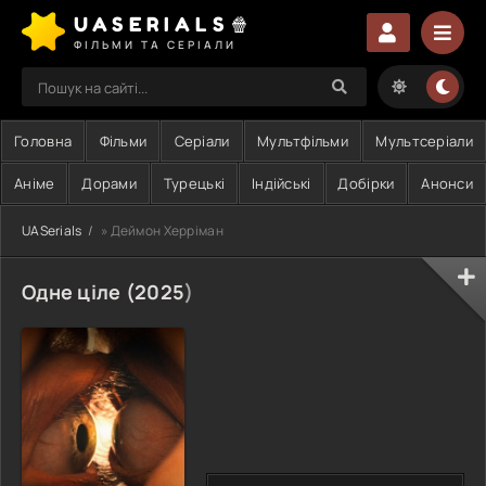
UASERIALS🍿
ФІЛЬМИ ТА СЕРІАЛИ
Головна
Фільми
Серіали
Мультфільми
Мультсеріали
Аніме
Дорами
Турецькі
Індійські
Добірки
Анонси
UASerials
» Деймон Херріман
Одне ціле (
2025
)