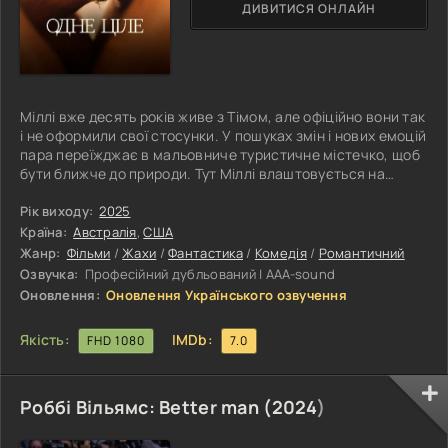
ДИВИТИСЯ ОНЛАЙН
Міллі вже десять років живе з Тімом, але офіційно вони так
і не оформили свої стосунки. У пошуках змін і нових емоцій
пара переїжджає в мальовниче туристичне містечко, щоб
бути ближче до природи. Тут Міллі влаштовується на
роботу в місцеву школу, а ось Тіму не вдається
адаптуватися — їхні розмови стають все холоднішими,
Рік виходу:
2025
напруга зростає. Одного разу Тім пропонує вирушити на
Країна:
Австралія
,
США
прогулянку гірськими стежками, щоб відволіктися і
Жанр:
Фільми
/
Жахи
/
Фантастика
/
Комедія
/
Романтичний
зблизитися. Але похід обертається катастрофою —
Озвучка:
Професійний дубльований | ААА-sound
починається злива, і пара
Оновлення:
Оновлення Українського озвучення
Якість:
IMDb:
FHD 1080
7.0
Роббі Вільямс: Better man (
2024
)