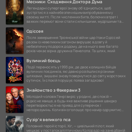
Месники: Сходження Доктора Дума
Легендарні супергерої знову об'єднуються, щоб
зустрітися з найнебезпечнішим випробуванням у
своєму житті. Після численних битв, болючих втрат і
важких перемог вони стали сильнішими, мудрішими та
ще
Одіссея
Після завершення Троянської війни цар Ітаки Одіссей
разом із невеликим загоном вирушає в довгу й
небезпечну подорож додому, де на нього вже багато
років чекає вірна дружина Пенелопа. Та шлях, який
Вуличний боєць
Події переносять у 1993 рік, де двоє колишніх бійців
вуличних поєдинків, які давно розійшлися різними
шляхами, змушені знову повернутися до світу жорстоких
сутичок. Їх спокій порушує поява загадкової
Знайомство з Факерами 3
Молодий чоловік Генрі виріс у родині, де спокій —
рідкісне явище, а будь-яке важливе рішення швидко
перетворюється на привід для суперечок і
непорозумінь. Коли він оголошує про намір одружитися,
це
Сузір’я великого пса
Головний герой історії, Хіг, — цивільний пілот, який
мешкає у постапокаліптичному Колорадо на занедбаній