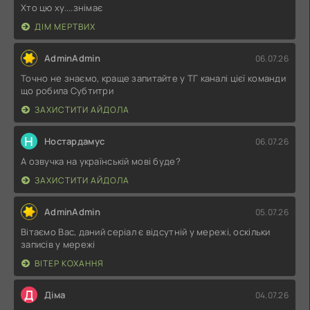
Хто цю ху....знімає
ДІМ МЕРТВИХ
AdminAdmin
06.07.26
Точно не знаємо, краще запитайте у ТГ каналі цієї команди
що робила Субтитри
ЗАХИСТИТИ АЙДОЛА
Н
Ностардамус
06.07.26
А озвучка на українській мові буде?
ЗАХИСТИТИ АЙДОЛА
AdminAdmin
05.07.26
Вітаємо Вас, даний серіал є відсутній у мережі, оскільки
записів у мережі
ВІТЕР КОХАННЯ
Д
Діма
04.07.26