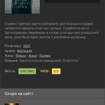
Сімейні трагедії здатні руйнувати долі близьких людей,
непомітно крадуть їхній час і розум. Скорботна мати
багаторазово перебирає в голові спогади про злощасний
день, коли безслідно зникла її улюблена маленька
донечка. Відтепер душі не відшукати довгоочікуваного
спокою, а розкрити обставини зникнення чи можливого
Рік виходу:
2023
викрадення не вдається. Друга донька росте в похмурій
Країна:
Австралія
атмосфері та боїться згадувати про сестру. Сара вкладає
Жанр:
Фільми
/
Жахи
/
Трилер
у власну спадкоємицю безмежну любов, якої була
Озвучка:
Багатоголосий закадровий | Dniprofilm
позбавлена в дитинстві.
Якість:
IMDb:
FHD 1080
5.0
Скоро на сайті