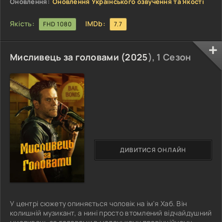
Оновлення:
Оновлення Українського озвучення та Якості
Якість:
IMDb:
FHD 1080
7.7
Мисливець за головами (
2025
), 1 Сезон
ДИВИТИСЯ ОНЛАЙН
У центрі сюжету опиняється чоловік на ім'я Хаб. Він
колишній музикант, а нині просто втомлений відчайдушний