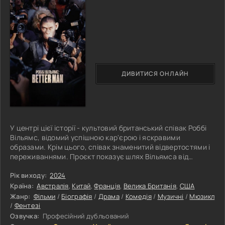
ДИВИТИСЯ ОНЛАЙН
У центрі цієї історії - культовий британський співак Роббі
Вільямс, відомий успішною кар'єрою і яскравими
образами. Крім цього, співак знаменитий відвертостями і
переживаннями. Проєкт показує шлях Вільямса від
підліткових років у провінційному містечку до світової
слави. З одного боку, Роббі стикається з труднощами в
Рік виходу:
2024
пошуку свого місця в шоу-бізнесі, з іншого ж - із
Країна:
Австралія
,
Китай
,
Франція
,
Велика Британія
,
США
внутрішньою боротьбою між прагненням до успіху і своїми
Жанр:
Фільми
/
Біографія
/
Драма
/
Комедія
/
Музичні
/
Мюзикл
особистими переживаннями. Низка провалів, гострі
/
Фентезі
моменти у стосунках із
Озвучка:
Професійний дубльований