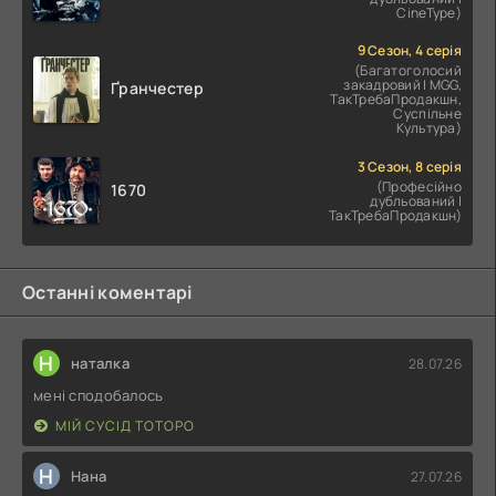
CineType)
9 Сезон, 4 серія
(Багатоголосий
закадровий | MGG,
Ґранчестер
ТакТребаПродакшн,
Суспільне
Культура)
3 Сезон, 8 серія
(Професійно
1670
дубльований |
ТакТребаПродакшн)
Останні коментарі
Н
наталка
28.07.26
мені сподобалось
МІЙ СУСІД ТОТОРО
Н
Нана
27.07.26