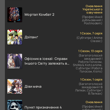
Оновлення
Українського
озвучення
Мортал Комбат 2
(Професійний
дубльований |
Postmodern)
1 Сезон, 7 серія
Дзіпанґ
(Субтитри | Anime
Classic)
1 Сезон, 13 серія
(Багатоголосий
Офісник в ісекаї: Справи
закадровий |
Робота Голосом,
Іншого Світу залежать від
ShiWa & Kioto anime,
Корпоративного Раба
Субтитри | Робота
Голосом, Кіото)
1 Сезон, 1 серія
(Багатоголосий
Діви меча
закадровий | В
Лапках, Субтитри |
В Лапках)
Оновлення
(Професійний
Пункт призначення 4
дубльований |