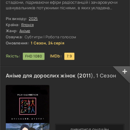
стадіони, підриваючи ефіри радіостанцій і зачаровуючи
шанувальників потужними піснями, в яких укладена
енергія, що не піддається поясненню. Однак за
блискучими вогнями, сценічними костюмами і
Рік виходу:
2025
посмішками ховається таємниця, відома лише обраним:
Країна:
Японія
насправді учасники колективу є героями, які ведуть
Жанр:
Аніме
таємну боротьбу проти загадкового лиха, що загрожує
Озвучка:
Субтитри | Робота голосом
знищити людство. Їх сцена стає не тільки
Оновлення:
1 Сезон, 24 серія
Якість:
IMDb:
FHD 1080
7.9
Аніме для дорослих жінок (
2011
), 1 Сезон
ДИВИТИСЯ ОНЛАЙН