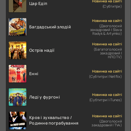
Новинка на сайті
Цар Едіп
(Субтитри)
Новинка на сайті
(Двоголосий
Багдадський злодій
закадровий | Slava
Radyk & Artymko)
Новинка на сайті
(Багатоголосий
Острів надії
закадровий |
НЛО.TV)
Новинка на сайті
Енні
(Субтитри | Netflix)
Новинка на сайті
Леді у фургоні
(Субтитри | iTunes)
Новинка на сайті
Кров і зухвальство /
(Двоголосий
Родинне пограбування
закадровий | TV4)