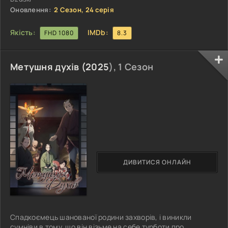
Оновлення:
2 Сезон, 24 серія
Якість:
IMDb:
FHD 1080
8.3
Метушня духів (
2025
), 1 Сезон
ДИВИТИСЯ ОНЛАЙН
Спадкоємець шанованої родини захворів, і виникли
сумніви в тому, що він візьме на себе турботи про