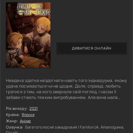
ДИВИТИСЯ ОНЛАЙН
Невдача здатна наздогнати навіть того індивідуума, якому
удача посміхається чи не щодня. Доля, справді, любить
гратися з тим, на кого звернула свій погляд, і часом її
забави стають тяжким випробуванням. Але вона мала
право взятися за тридцятичотичотирирічного хлопця,
який не працював, а перетворився на отаку, який
Рік виходу:
2021
настільки звик байдикувати, що повсякденні клопоти
Країна:
Японія
вбачалися йому надмірно обтяжливими. У якийсь момент
Жанр:
Аніме
хлопець усвідомлює весь жах свого становища і йому
Озвучка:
Багатоголосий закадровий | FanVoxUA, Amanogawa,
спадає на думку, що слід
Dzuski