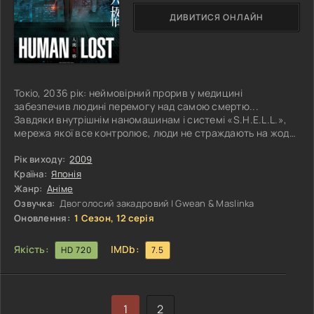
ДИВИТИСЯ ОНЛАЙН
Токіо, 2036 рік: неймовірний прорив у медицині
забезпечив людині перемогу над самою смертю...
Завдяки внутрішнім наномашинам і системі «S.H.E.L.L.»,
мережа якої все контролює, люди не страждають на жодні
недуги, травми не потребують лікування, а тривалість
життя становить 120 років. Але у всього є зворотний бік.
Рік виходу:
2009
Діставши бажане, японська нація деформується: настає
Країна:
Японія
економічна нерівність, етичний декаданс, забруднення
Жанр:
Аніме
довкілля; з'являються «загублені люди» - аутсайдери, які
Озвучка:
Двоголосий закадровий | Gwean & Maslinka
самі відключаються від
Оновлення:
1 Сезон, 12 серія
Якість:
IMDb:
HD 720
7.5
1
2