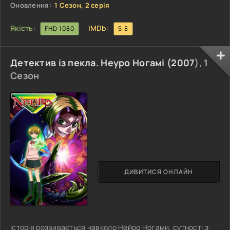
тіла буквально
Оновлення:
1 Сезон, 2 серія
Якість:
IMDb:
FHD 1080
5.8
Детектив із пекла. Неуро Ногамі (
2007
), 1
Сезон
ДИВИТИСЯ ОНЛАЙН
Історія розвивається навколо Нейро Ногами, сутності з