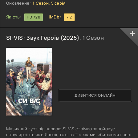
розлетілися по різних вимірах. І біда в
Оновлення:
1 Сезон, 5 серія
Якість:
IMDb:
HD 720
7.2
SI-VIS: Звук Героїв (
2025
), 1 Сезон
ДИВИТИСЯ ОНЛАЙН
Музичний гурт під назвою SI-VIS стрімко завойовує
популярність як в Японії, так і за її межами, збираючи повні