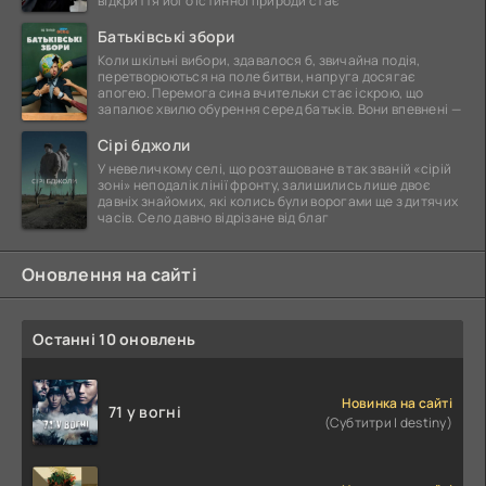
відкриття його істинної природи стає
Батьківські збори
Коли шкільні вибори, здавалося б, звичайна подія,
перетворюються на поле битви, напруга досягає
апогею. Перемога сина вчительки стає іскрою, що
запалює хвилю обурення серед батьків. Вони впевнені —
Сірі бджоли
У невеличкому селі, що розташоване в так званій «сірій
зоні» неподалік лінії фронту, залишились лише двоє
давніх знайомих, які колись були ворогами ще з дитячих
часів. Село давно відрізане від благ
Оновлення на сайті
Останні 10 оновлень
Новинка на сайті
71 у вогні
(Субтитри | destiny)