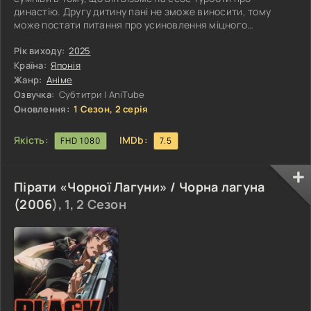
династію. Другу дитину пані не зможе виносити, тому
може постати питання про усиновлення міцного
правонаступника. До хворого хлопчика завітав дідусь з
двома підмайстрами. Він розповів йому про те, як матінка
Рік виходу:
2025
молила бога про зачаття дитини, оскільки втратила
Країна:
Японія
первістка. Старий попросив владику про помічників для
Жанр:
Аніме
онука, і ті з'явилися, хіба що в людській подобі. А ще він
Озвучка:
Субтитри | AniTube
дав малюкові ліки, які
Оновлення:
1 Сезон, 2 серія
Якість:
IMDb:
FHD 1080
7.5
Пірати «Чорної Лагуни» / Чорна лагуна
(
2006
), 1, 2 Сезон