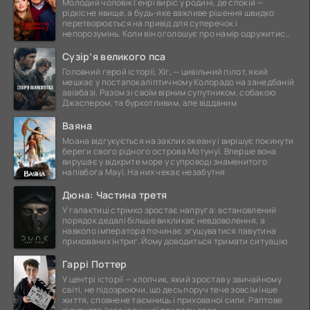
Молодий чоловік Генрі виріс у родині, де спокій —
рідкісне явище, а будь-яке важливе рішення швидко
перетворюється на привід для суперечок і
непорозумінь. Коли він оголошує про намір одружитися,
це
Сузір’я великого пса
Головний герой історії, Хіг, — цивільний пілот, який
мешкає у постапокаліптичному Колорадо на занедбаній
авіабазі. Разом зі своїм вірним супутником, собакою
Джаспером, та буркотливим, але відданим
Ваяна
Моана відгукується на заклик океану і вирішує покинути
береги свого рідного острова Мотунуї. Вперше вона
вирушає у відкрите море у супроводі знаменитого
напівбога Мауї. На них чекає незабутня
Дюна: Частина третя
У галактиці стрімко зростає напруга: встановлений
порядок дедалі більше викликає невдоволення, а
навколо імператора починає згущуватися павутина
прихованих інтриг. Йому доводиться тримати ситуацію
Гаррі Поттер
У центрі історії — хлопчик, який зростав у звичайному
світі, не підозрюючи, що десь поруч тече зовсім інше
життя, сповнене таємниць і прихованої сили. Раптове