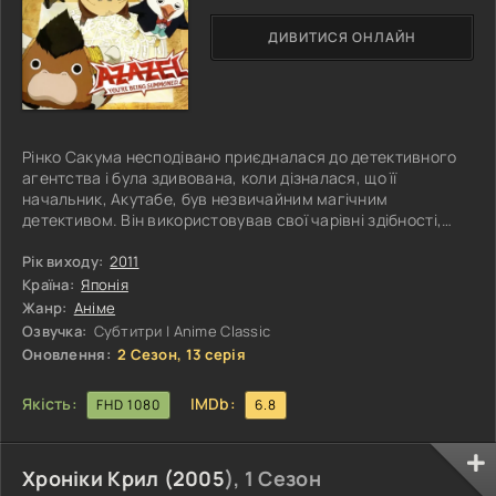
ДИВИТИСЯ ОНЛАЙН
Рінко Сакума несподівано приєдналася до детективного
агентства і була здивована, коли дізналася, що її
начальник, Акутабе, був незвичайним магічним
детективом. Він використовував свої чарівні здібності,
щоб допомагати людям, викликаючи демонів, а не
вирішуючи проблеми звичайними методами. В їхньому
Рік виходу:
2011
агентстві основний акцент робився на розслідуванні
Країна:
Японія
справ, пов'язаних з проблемами серця, і їхня команда
Жанр:
Аніме
включала декількох унікальних помічників. Одним з
Озвучка:
Субтитри | Anime Classic
головних співробітників був Азазель,
Оновлення:
2 Сезон, 13 серія
Якість:
IMDb:
FHD 1080
6.8
Хроніки Крил (
2005
), 1 Сезон