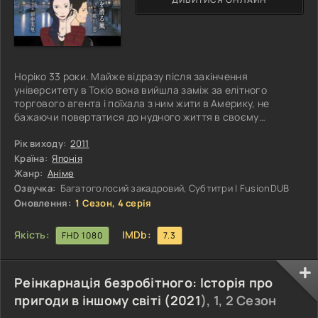
Норіко 33 роки. Майже відразу після закінчення
університету в Токіо вона вийшла заміж за елітного
торгового агента і поїхала з ним жити в Америку, не
бажаючи повертатися до нудного життя в своєму
маленькому рідному місті. Відразу після весілля жінка
дізналася, що вагітна. Здавалося б, збулося все, про що
Рік виходу:
2011
можна було тільки мріяти, але щасливою від цього Норіко
Країна:
Японія
так і не стала. Тепер, через 5 років, вона разом із сином
Жанр:
Аніме
приїхала відвідати рідних, де спогади про минуле і людину
Озвучка:
Багатоголосий закадровий, Cубтитри | FusionDUB
з тонкими чарівними
Оновлення:
1 Сезон, 4 серія
Якість:
IMDb:
FHD 1080
7.3
Реінкарнація безробітного: Історія про
пригоди в іншому світі (
2021
), 1, 2 Сезон