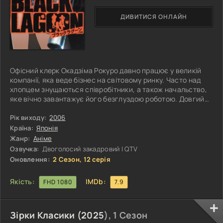
ДИВИТИСЯ ОНЛАЙН
Офісний клерк Окадзіма Рокуро давно працює у великій
компанії, яка веде бізнес на світовому ринку. Часто над
хлопцем знущаються співробітники, а також начальство,
яке вічно завантажує його безглуздою роботою. Довгий
час Окадзіма терпів знущання, адже іншу роботу знайти не
так вже й легко. Одного чудового дня начальник дав
Рік виходу:
2006
важливе завдання Рокуро, і хлопцеві довелося вирушити в
Країна:
Японія
тривалу поїздку, щоб доставити диск із конфіденційною
Жанр:
Аніме
інформацією. Робоче відрядження почалося спокійно, але
Озвучка:
Двоголосий закадровий | QTV
незабаром
Оновлення:
2 Сезон, 12 серія
Якість:
IMDb:
FHD 1080
7.9
Зірки Класики (
2025
), 1 Сезон