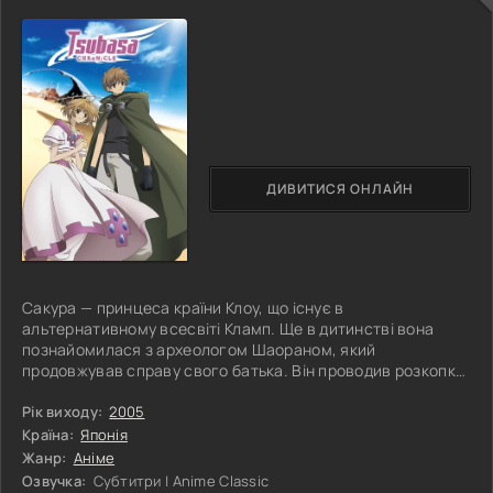
ДИВИТИСЯ ОНЛАЙН
Сакура — принцеса країни Клоу, що існує в
альтернативному всесвіті Кламп. Ще в дитинстві вона
познайомилася з археологом Шаораном, який
продовжував справу свого батька. Він проводив розкопки
руїн, що за своєю формою нагадують крила, у тому
королівстві, яким править Сакура. Подорослішавши, вони
Рік виходу:
2005
закохалися одне в одного, але щастя цих двох закоханих
Країна:
Японія
було недовгим: одного разу Сакуру покликала ця древня
Жанр:
Аніме
сила, і за її спиною спалахнули крила, пір'я з яких
Озвучка:
Субтитри | Anime Classic