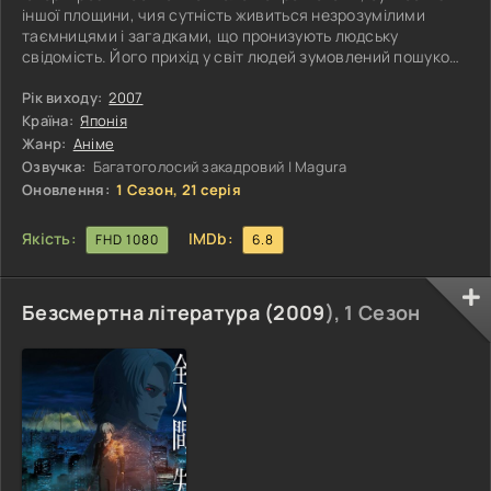
іншої площини, чия сутність живиться незрозумілими
таємницями і загадками, що пронизують людську
свідомість. Його прихід у світ людей зумовлений пошуком
енергії, що походить від таємних думок і намірів,
просочених негативом і мороком. Однак, щоб зберегти
Рік виходу:
2007
свою таємницю і не порушити закони людського світу,
Країна:
Японія
Нейро змушений укласти угоду з Яко Кацурагі,
Жанр:
Аніме
старшокласницею, чиє життя просякнуте дивними
Озвучка:
Багатоголосий закадровий | Magura
загадками і таємницями. Таким чином, вони
Оновлення:
1 Сезон, 21 серія
Якість:
IMDb:
FHD 1080
6.8
Безсмертна література (
2009
), 1 Сезон