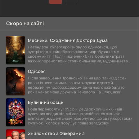
Скоро на сайті
Месники: Сходження Доктора Дума
Легендарні супергерої знову об'єднуються, щоб
зустрітися з найнебезпечнішим випробуванням у
своєму житті. Після численних битв, болючих втрат і
важких перемог вони стали сильнішими, мудрішими та
ще
Одіссея
Після завершення Троянської війни цар Ітаки Одіссей
разом із невеликим загоном вирушає в довгу й
небезпечну подорож додому, де на нього вже багато
років чекає вірна дружина Пенелопа. Та шлях, який
Вуличний боєць
Події переносять у 1993 рік, де двоє колишніх бійців
вуличних поєдинків, які давно розійшлися різними
шляхами, змушені знову повернутися до світу жорстоких
сутичок. Їх спокій порушує поява загадкової
Знайомство з Факерами 3