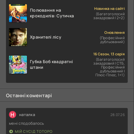
Новинка на сайті
Полювання на
(Багатоголосий
крокодилів: Сутичка
закадровий | 2+2)
Оновлення
Хранителі лісу
(Професійний
дубльований)
16 Сезон, 13 серія
(Багатоголосий
Губка Боб квадратні
закадровий | СТБ,
штани
Професійний
дубльований |
Плюс-Плюс, 1+1)
Останні коментарі
Н
наталка
28.07.26
мені сподобалось
МІЙ СУСІД ТОТОРО