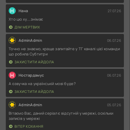
Н
Нана
27.07.26
Хто цю ху....знімає
ДІМ МЕРТВИХ
AdminAdmin
06.07.26
Точно не знаємо, краще запитайте у ТГ каналі цієї команди
що робила Субтитри
ЗАХИСТИТИ АЙДОЛА
Н
Ностардамус
06.07.26
А озвучка на українській мові буде?
ЗАХИСТИТИ АЙДОЛА
AdminAdmin
05.07.26
Вітаємо Вас, даний серіал є відсутній у мережі, оскільки
записів у мережі
ВІТЕР КОХАННЯ