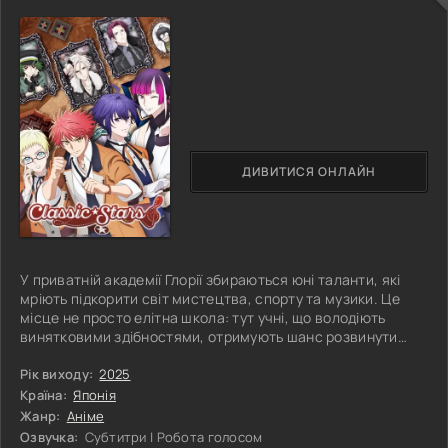
ДИВИТИСЯ ОНЛАЙН
У приватній академії Глорії збираються юні таланти, які
мріють підкорити світ мистецтва, спорту та музики. Це
місце не просто елітна школа: тут учні, що володіють
винятковими здібностями, отримують шанс розвинути
свій дар до неймовірних висот. У музичному відділі
академії існує особлива програма: ті, хто проявляє
Рік виходу:
2025
унікальну сумісність із геніями минулого, отримують
Країна:
Японія
можливість отримати «дар» великого музиканта. Це не
Жанр:
Аніме
просто метафора, в результаті складної процедури в їхні
Озвучка:
Субтитри | Робота голосом