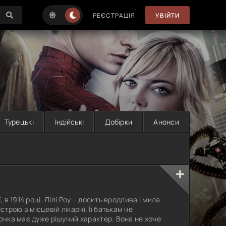
РЕЄСТРАЦІЯ
УВІЙТИ
Турецькі
Індійські
Добірки
Анонси
 в 1914 році. Лілі Роу – досить вродлива і мила
рою в місцевій лікарні. Її батькам не
дочка має дуже рішучий характер. Вона не хоче