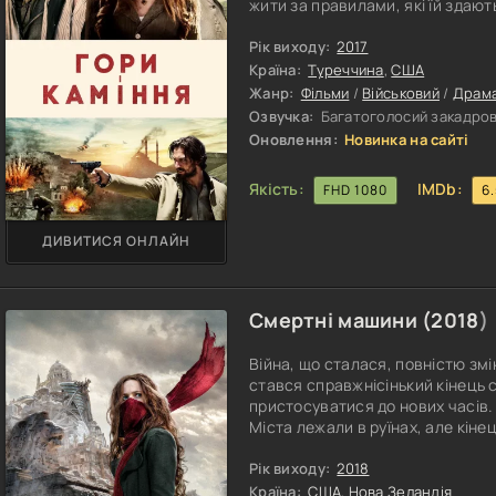
жити за правилами, які їй здаю
для себе заводити сім'ю, як це 
знайомиться з доктором Джудом,
Рік виходу:
2017
медичну допомогу від американсь
Країна:
Туреччина
,
США
Жанр:
Фільми
/
Військовий
/
Драм
Озвучка:
Багатоголосий закадрови
Оновлення:
Новинка на сайті
Якість:
IMDb:
FHD 1080
6
ДИВИТИСЯ ОНЛАЙН
Смертні машини (
2018
)
Війна, що сталася, повністю зм
стався справжнісінький кінець св
пристосуватися до нових часів. 
Міста лежали в руїнах, але кіне
нового витка. Один з обдарован
технологію, яка дала змогу мі
Рік виходу:
2018
виживати далі в цей непростий ча
Країна:
США
,
Нова Зеландія