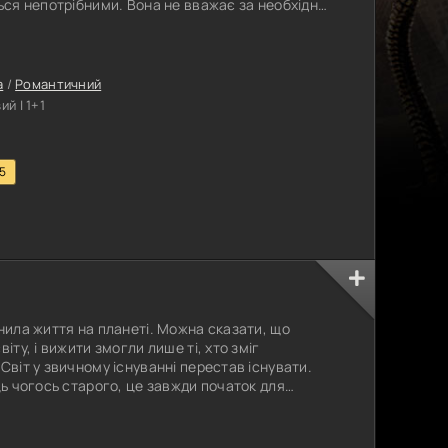
ться непотрібними. Вона не вважає за необхідне
роблять всі хороші дівчата містечка. Героїня
 і вона захоплена його розповідями про
кої місії в
а
/
Романтичний
й | 1+1
.5
інила життя на планеті. Можна сказати, що
іту, і вижити змогли лише ті, хто зміг
Світ у звичному існуванні перестав існувати.
ць чогось старого, це завжди початок для
их інженерів зміг винайти незвичайну
стам, що залишилися цілими й неушкодженими,
с. Ці міста відірвалися від землі в