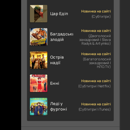
Новинка на сайті
Цар Едіп
(Субтитри)
Новинка на сайті
Багдадський
(Двоголосий
злодій
закадровий | Slava
Radyk & Artymko)
Новинка на сайті
Острів
(Багатоголосий
надії
закадровий |
НЛО.TV)
Новинка на сайті
Енні
(Субтитри | Netflix)
Леді у
Новинка на сайті
фургоні
(Субтитри | iTunes)