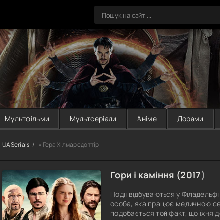
Мультфільми
Мультсеріали
Аніме
Дорами
UASerials
» Гера Хілмарсдоттір
Гори і каміння (
2017
)
Події відбуваються у Філадельфії,
особа, яка працює медичною сест
подобається той факт, що їхня 