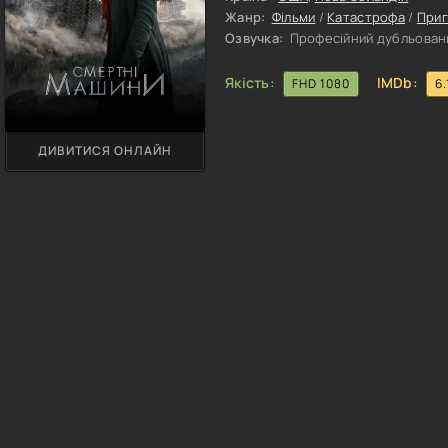
Жанр:
Фільми
/
Катастрофа
/
При
Озвучка:
Професійний дубльовани
Якість:
IMDb:
FHD 1080
6.
ДИВИТИСЯ ОНЛАЙН