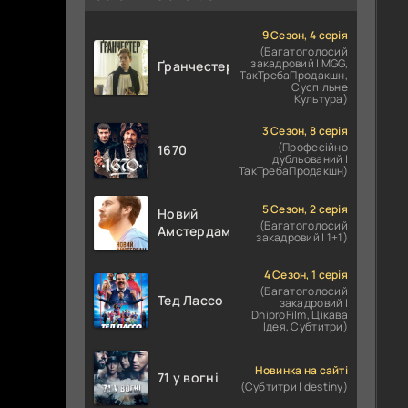
9 Сезон, 4 серія
(Багатоголосий
закадровий | MGG,
Ґранчестер
ТакТребаПродакшн,
Суспільне
Культура)
3 Сезон, 8 серія
(Професійно
1670
дубльований |
ТакТребаПродакшн)
5 Сезон, 2 серія
Новий
(Багатоголосий
Амстердам
закадровий | 1+1)
4 Сезон, 1 серія
(Багатоголосий
Тед Лассо
закадровий |
DniproFilm, Цікава
Ідея, Субтитри)
Новинка на сайті
71 у вогні
(Субтитри | destiny)