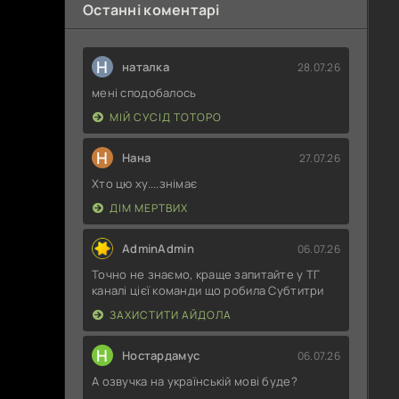
Останні коментарі
Н
наталка
28.07.26
мені сподобалось
МІЙ СУСІД ТОТОРО
Н
Нана
27.07.26
Хто цю ху....знімає
ДІМ МЕРТВИХ
AdminAdmin
06.07.26
Точно не знаємо, краще запитайте у ТГ
каналі цієї команди що робила Субтитри
ЗАХИСТИТИ АЙДОЛА
Н
Ностардамус
06.07.26
А озвучка на українській мові буде?