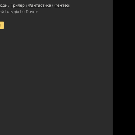
годи
/
Трилер
/
Фантастика
/
Фентезі
й | студія Le Doyen
1