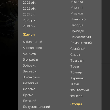
Містика
2023 рік
Музичні
2022 рік
Мюзикл
2021 рік
Німе Кіно
2020 рік
Пародія
2019 рік
Пригоди
Жанри
Психологічні
Анімаційний
Романтичний
Апокаліпсис
Сімейний
Артхаус
Спорт
Біографія
Трагедія
Бойовик
Треш
Вестерн
Трилер
Військовий
Турецькі
Детектив
Жахи
Дорама
Фантастика
Драма
Фентезі
Дитячий
Студія
Документальний