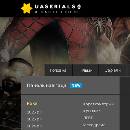
UASERIALS🍿
ФІЛЬМИ ТА СЕРІАЛИ
Головна
Фільми
Серіали
Панель навігації
Роки
Короткометржні
Кримінал
2026 рік
ЛГБТ
2025 рік
Мелодрама
2024 рік