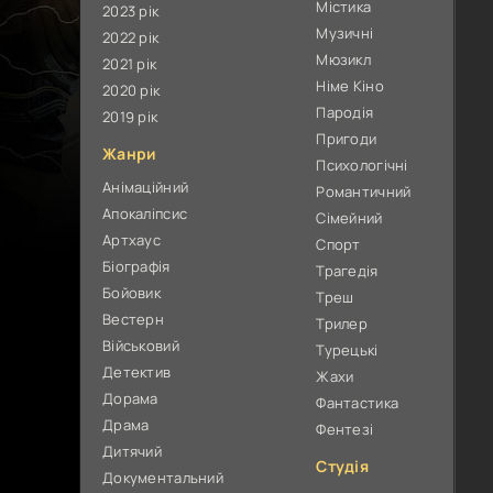
Містика
2023 рік
Музичні
2022 рік
Мюзикл
2021 рік
Німе Кіно
2020 рік
Пародія
2019 рік
Пригоди
Жанри
Психологічні
Анімаційний
Романтичний
Апокаліпсис
Сімейний
Артхаус
Спорт
Біографія
Трагедія
Бойовик
Треш
Вестерн
Трилер
Військовий
Турецькі
Детектив
Жахи
Дорама
Фантастика
Драма
Фентезі
Дитячий
Студія
Документальний