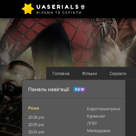
UASERIALS🍿
ФІЛЬМИ ТА СЕРІАЛИ
Головна
Фільми
Серіали
Панель навігації
Роки
Короткометржні
Кримінал
2026 рік
ЛГБТ
2025 рік
Мелодрама
2024 рік