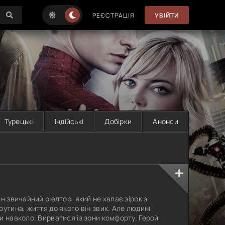
РЕЄСТРАЦІЯ
УВІЙТИ
Турецькі
Індійські
Добірки
Анонси
н звичайний ріелтор, який не хапає зірок з
утина, життя до якого він звик. Але людині,
и навколо. Вирватися із зони комфорту. Герой