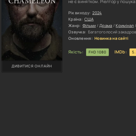
не є винятком. Ріелтор у пошука
дивує, рутина дратує, а сам він
безпорадності. Герой негайно хо
Рік виходу:
2024
Часом зміни лякають людину, ал
Країна:
США
Жанр:
Фільми
/
Драма
/
Кримінал
Озвучка:
Багатоголосий закадрови
Оновлення:
Новинка на сайті
Якість:
IMDb:
FHD 1080
5
ДИВИТИСЯ ОНЛАЙН