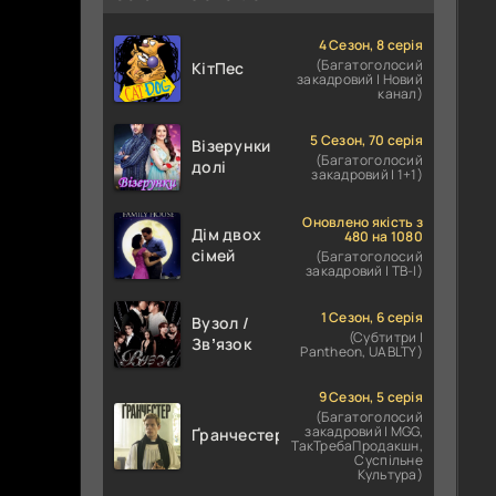
4 Сезон, 8 серія
(Багатоголосий
КітПес
закадровий | Новий
канал)
5 Сезон, 70 серія
Візерунки
(Багатоголосий
долі
закадровий | 1+1)
Оновлено якість з
Дім двох
480 на 1080
сімей
(Багатоголосий
закадровий | ТВ-І)
1 Сезон, 6 серія
Вузол /
(Субтитри |
Звʼязок
Pantheon, UABLTY)
9 Сезон, 5 серія
(Багатоголосий
закадровий | MGG,
Ґранчестер
ТакТребаПродакшн,
Суспільне
Культура)