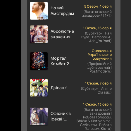
5 Сезон, 4 серія
Новий
(Багатоголосий
Амстердам
закадровий | 1+1)
1 Сезон, 16 серія
Абсолютне
(Субтитри | Най
значення
Буде!, BambooUA,
Ada_Ya.Yaoi)
кохання /
Абсолютне
Оновлення
значення
Українського
Мортал
озвучення
романтики
Комбат 2
(Професійний
дубльований |
Postmodern)
1 Сезон, 7 серія
Дзіпанґ
(Субтитри | Anime
Classic)
1 Сезон, 13 серія
(Багатоголосий
Офісник в
закадровий |
Робота Голосом,
ісекаї:
ShiWa & Kioto anime,
Справи
Субтитри | Робота
Голосом, Кіото)
Іншого