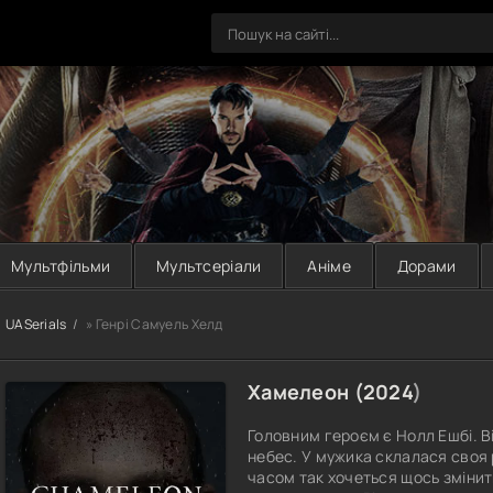
Мультфільми
Мультсеріали
Аніме
Дорами
UASerials
» Генрі Самуель Хелд
Хамелеон (
2024
)
Головним героєм є Нолл Ешбі. Ві
небес. У мужика склалася своя р
часом так хочеться щось змінит