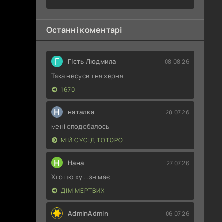
Світу
залежать
від
Останні коментарі
Корпоративного
Раба
Г
Гість Людмила
08.08.26
Така несусвітня херня
1670
Н
наталка
28.07.26
мені сподобалось
МІЙ СУСІД ТОТОРО
Н
Нана
27.07.26
Хто цю ху....знімає
ДІМ МЕРТВИХ
AdminAdmin
06.07.26