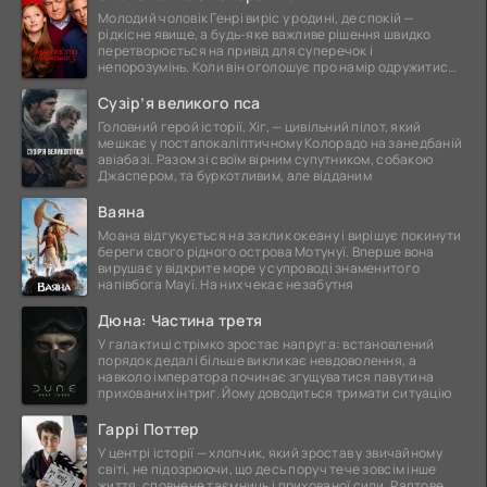
Молодий чоловік Генрі виріс у родині, де спокій —
рідкісне явище, а будь-яке важливе рішення швидко
перетворюється на привід для суперечок і
непорозумінь. Коли він оголошує про намір одружитися,
це
Сузір’я великого пса
Головний герой історії, Хіг, — цивільний пілот, який
мешкає у постапокаліптичному Колорадо на занедбаній
авіабазі. Разом зі своїм вірним супутником, собакою
Джаспером, та буркотливим, але відданим
Ваяна
Моана відгукується на заклик океану і вирішує покинути
береги свого рідного острова Мотунуї. Вперше вона
вирушає у відкрите море у супроводі знаменитого
напівбога Мауї. На них чекає незабутня
Дюна: Частина третя
У галактиці стрімко зростає напруга: встановлений
порядок дедалі більше викликає невдоволення, а
навколо імператора починає згущуватися павутина
прихованих інтриг. Йому доводиться тримати ситуацію
Гаррі Поттер
У центрі історії — хлопчик, який зростав у звичайному
світі, не підозрюючи, що десь поруч тече зовсім інше
життя, сповнене таємниць і прихованої сили. Раптове