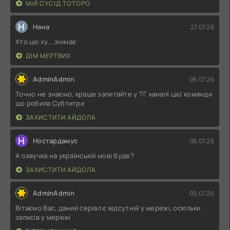
МІЙ СУСІД ТОТОРО
Н
Нана
27.07.26
Хто цю ху....знімає
ДІМ МЕРТВИХ
AdminAdmin
06.07.26
Точно не знаємо, краще запитайте у ТГ каналі цієї команди
що робила Субтитри
ЗАХИСТИТИ АЙДОЛА
Н
Ностардамус
06.07.26
А озвучка на українській мові буде?
ЗАХИСТИТИ АЙДОЛА
AdminAdmin
05.07.26
Вітаємо Вас, даний серіал є відсутній у мережі, оскільки
записів у мережі