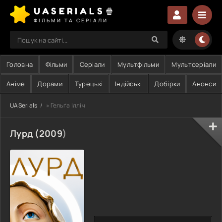
UASERIALS🍿
ФІЛЬМИ ТА СЕРІАЛИ
Головна
Фільми
Серіали
Мультфільми
Мультсеріали
Аніме
Дорами
Турецькі
Індійські
Добірки
Анонси
UASerials
» Гельґа Ілліч
Лурд (
2009
)