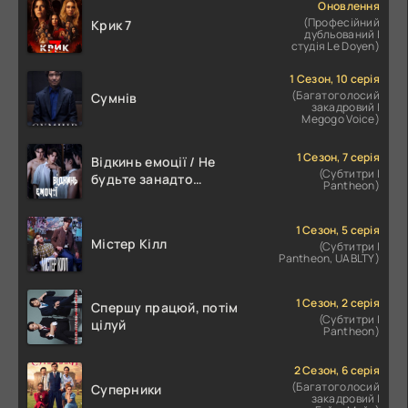
Оновлення
(Професійний
Крик 7
дубльований |
студія Le Doyen)
1 Сезон, 10 серія
(Багатоголосий
Сумнів
закадровий |
Megogo Voice)
1 Сезон, 7 серія
Відкинь емоції / Не
(Субтитри |
будьте занадто
Pantheon)
емоційними
1 Сезон, 5 серія
Містер Кілл
(Субтитри |
Pantheon, UABLTY)
1 Сезон, 2 серія
Спершу працюй, потім
(Субтитри |
цілуй
Pantheon)
2 Сезон, 6 серія
(Багатоголосий
Суперники
закадровий |