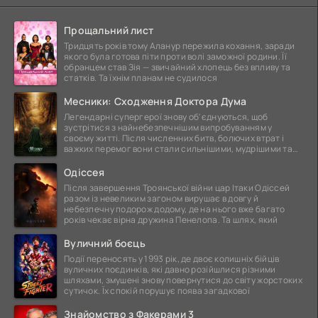
Прощальний лист
Тридцять років тому Аланур пережила кохання, заради
якого була готова піти проти волі заможної родини. Її
обранцем став Зія — звичайний хлопець без впливу та
статків. Та їхнім планам не судилося
Месники: Сходження Доктора Дума
Легендарні супергерої знову об'єднуються, щоб
зустрітися з найнебезпечнішим випробуванням у
своєму житті. Після численних битв, болючих втрат і
важких перемог вони стали сильнішими, мудрішими та
ще
Одіссея
Після завершення Троянської війни цар Ітаки Одіссей
разом із невеликим загоном вирушає в довгу й
небезпечну подорож додому, де на нього вже багато
років чекає вірна дружина Пенелопа. Та шлях, який
Вуличний боєць
Події переносять у 1993 рік, де двоє колишніх бійців
вуличних поєдинків, які давно розійшлися різними
шляхами, змушені знову повернутися до світу жорстоких
сутичок. Їх спокій порушує поява загадкової
Знайомство з Факерами 3