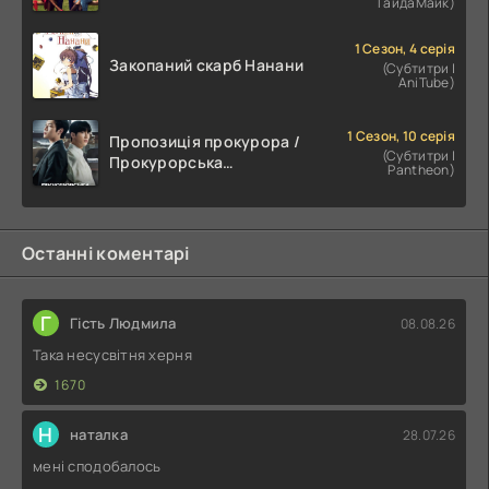
ГайдаМайк)
1 Сезон, 4 серія
Закопаний скарб Нанани
(Субтитри |
AniTube)
1 Сезон, 10 серія
Пропозиція прокурора /
(Субтитри |
Прокурорська
Pantheon)
пропозиція
Останні коментарі
Г
Гість Людмила
08.08.26
Така несусвітня херня
1670
Н
наталка
28.07.26
мені сподобалось