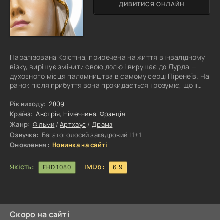
ДИВИТИСЯ ОНЛАЙН
Паралізована Крістіна, приречена на життя в інвалідному
візку, вирішує змінити свою долю і вирушає до Лурда —
духовного місця паломництва в самому серці Піренеїв. На
ранок після прибуття вона прокидається і розуміє, що її
тіло більше не паралізоване — з нею сталося диво. Серед
паломників Крістіна помічає старшого волонтера з
Рік виходу:
2009
Мальтійського ордену, вродливого чоловіка у віці. Між
Країна:
Австрія
,
Німеччина
,
Франція
ними починає прокидатися особливий зв'язок, який стає
Жанр:
Фільми
/
Артхаус
/
Драма
предметом уваги оточуючих. Крістіна намагається
Озвучка:
Багатоголосий закадровий | 1+1
впоратися з
Оновлення:
Новинка на сайті
Якість:
IMDb:
FHD 1080
6.9
Скоро на сайті