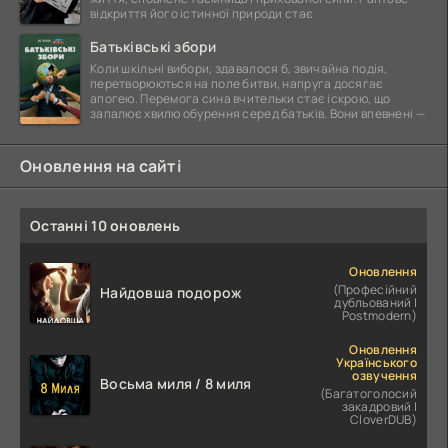
відкриття його істинної природи стає
Батьківські збори
Коли шкільні вибори, здавалося б, звичайна подія,
перетворюються на поле битви, напруга досягає
апогею. Перемога сина вчительки стає іскрою, що
запалює хвилю обурення серед батьків. Вони впевнені —
Оновлення на сайті
Останні 10 оновлень
Оновлення
(Професійний
Найдовша подорож
дубльований |
Postmodern)
Оновлення
Українського
озвучення
Восьма миля / 8 миля
(Багатоголосий
закадровий |
CloverDUB)