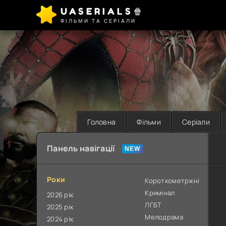
UASERIALS🍿
ФІЛЬМИ ТА СЕРІАЛИ
Головна
Фільми
Серіали
Панель навігації
Роки
Короткометржні
Кримінал
2026 рік
ЛГБТ
2025 рік
Мелодрама
2024 рік