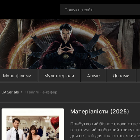
Мультфільми
Мультсеріали
Аніме
Дорами
UASerials
» Гейллі Фейффер
Матеріалісти (
2025
)
Прибутковий бізнес свахи стає
в токсичний любовний трикутник
для неї, а й для її клієнтів, як