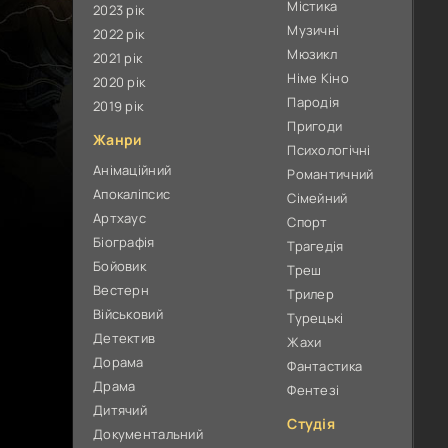
Містика
2023 рік
Музичні
2022 рік
Мюзикл
2021 рік
Німе Кіно
2020 рік
Пародія
2019 рік
Пригоди
Жанри
Психологічні
Анімаційний
Романтичний
Апокаліпсис
Сімейний
Артхаус
Спорт
Біографія
Трагедія
Бойовик
Треш
Вестерн
Трилер
Військовий
Турецькі
Детектив
Жахи
Дорама
Фантастика
Драма
Фентезі
Дитячий
Студія
Документальний