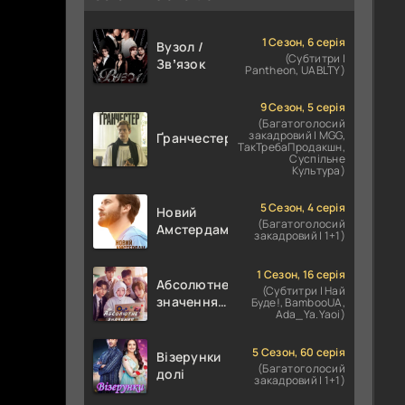
1 Сезон, 6 серія
Вузол /
(Субтитри |
Звʼязок
Pantheon, UABLTY)
9 Сезон, 5 серія
(Багатоголосий
закадровий | MGG,
Ґранчестер
ТакТребаПродакшн,
Суспільне
Культура)
5 Сезон, 4 серія
Новий
(Багатоголосий
Амстердам
закадровий | 1+1)
1 Сезон, 16 серія
Абсолютне
(Субтитри | Най
значення
Буде!, BambooUA,
Ada_Ya.Yaoi)
кохання /
Абсолютне
значення
5 Сезон, 60 серія
Візерунки
(Багатоголосий
романтики
долі
закадровий | 1+1)