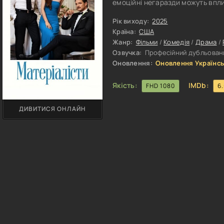
емоційні негаразди можуть вплив
загрозу довіру та безпеку тих, х
стосунки починають заважати ро
Рік виходу:
2025
конфліктів, які можуть негатив
Країна:
США
Жанр:
Фільми
/
Комедія
/
Драма
/
Озвучка:
Професійний дубльовани
Оновлення:
Оновлення Українсь
Якість:
IMDb:
FHD 1080
6
ДИВИТИСЯ ОНЛАЙН