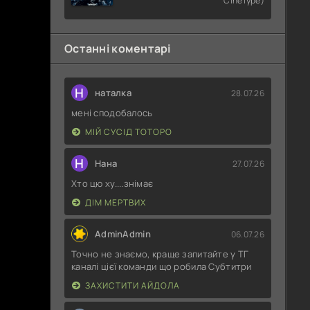
CineType)
4
Останні коментарі
Н
наталка
28.07.26
мені сподобалось
МІЙ СУСІД ТОТОРО
Н
Нана
27.07.26
Хто цю ху....знімає
ДІМ МЕРТВИХ
AdminAdmin
06.07.26
Точно не знаємо, краще запитайте у ТГ
каналі цієї команди що робила Субтитри
ЗАХИСТИТИ АЙДОЛА