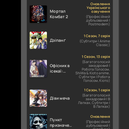
Оновлення
Українського
Мортал
озвучення
Комбат 2
(Професійний
дубльований |
Postmodern)
1 Сезон, 7 серія
Дзіпанґ
(Субтитри | Anime
Classic)
1 Сезон, 13 серія
(Багатоголосий
Офісник в
закадровий |
Робота Голосом,
ісекаї:
ShiWa & Kioto anime,
Справи
Субтитри | Робота
Голосом, Кіото)
Іншого
Світу
1 Сезон, 1 серія
залежать
(Багатоголосий
Діви меча
від
закадровий | В
Лапках, Субтитри |
Корпоративного
В Лапках)
Раба
Оновлення
Пункт
(Професійний
призначення
дубльований |