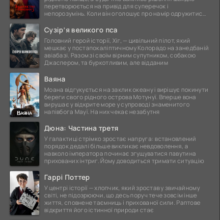
перетворюється на привід для суперечок і
непорозумінь. Коли він оголошує про намір одружитися,
це
Сузір’я великого пса
Головний герой історії, Хіг, — цивільний пілот, який
мешкає у постапокаліптичному Колорадо на занедбаній
авіабазі. Разом зі своїм вірним супутником, собакою
Джаспером, та буркотливим, але відданим
Ваяна
Моана відгукується на заклик океану і вирішує покинути
береги свого рідного острова Мотунуї. Вперше вона
вирушає у відкрите море у супроводі знаменитого
напівбога Мауї. На них чекає незабутня
Дюна: Частина третя
У галактиці стрімко зростає напруга: встановлений
порядок дедалі більше викликає невдоволення, а
навколо імператора починає згущуватися павутина
прихованих інтриг. Йому доводиться тримати ситуацію
Гаррі Поттер
У центрі історії — хлопчик, який зростав у звичайному
світі, не підозрюючи, що десь поруч тече зовсім інше
життя, сповнене таємниць і прихованої сили. Раптове
відкриття його істинної природи стає