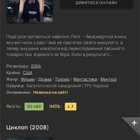
ДИВИТИСЯ ОНЛАЙН
Події розгортаються навколо Ліліт — безсмертної жінки,
яку вигнали з раю і яка не пам'ятає свого минулого, а
тепер змушена ховатися від переслідування таємного
товариства, відомого як Віра. Коли в результаті
ризикованого експерименту Андерс Рейборн
перетворюється на зловісного Демоніка, головний агент
Рік виходу:
2004
Віри змушений поступитися своїми принципами та
Країна:
США
звернутися по допомогу до Ліліт — єдиної, хто може
Жанр:
Фільми
/
Драма
/
Трилер
/
Фантастика
/
Фентезі
врятувати світ від знищення. Навчаючись
Озвучка:
Багатоголосий закадровий | ТРК Україна
використовувати містичну силу, відому як «Темне Світло»,
Оновлення:
Новинка на сайті
Якість:
IMDb:
SD 480
4.3
Циклоп (
2008
)