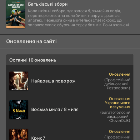
Батьківські збори
Коли шкільні вибори, здавалося б, звичайна подія,
перетворюються на поле битви, напруга досягає
апогею. Перемога сина вчительки стає іскрою, що
запалює хвилю обурення серед батьків. Вони впевнені —
Оновлення на сайті
Останні 10 оновлень
Оновлення
(Професійний
Найдовша подорож
дубльований |
Postmodern)
Оновлення
Українського
озвучення
Восьма миля / 8 миля
(Багатоголосий
закадровий |
CloverDUB)
Оновлення
(Професійний
Крик 7