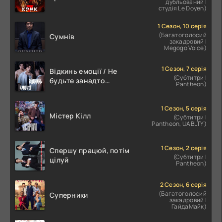
дубльований |
студія Le Doyen)
1 Сезон, 10 серія
(Багатоголосий
Сумнів
закадровий |
Megogo Voice)
1 Сезон, 7 серія
Відкинь емоції / Не
(Субтитри |
будьте занадто
Pantheon)
емоційними
1 Сезон, 5 серія
Містер Кілл
(Субтитри |
Pantheon, UABLTY)
1 Сезон, 2 серія
Спершу працюй, потім
(Субтитри |
цілуй
Pantheon)
2 Сезон, 6 серія
(Багатоголосий
Суперники
закадровий |
ГайдаМайк)