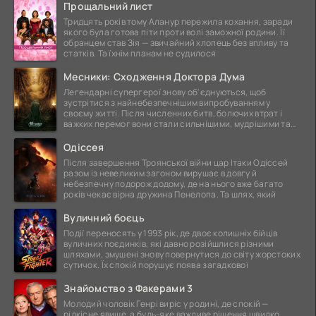
Прощальний лист
Тридцять років тому Аланур пережила кохання, заради
якого була готова піти проти волі заможної родини. Її
обранцем став Зія — звичайний хлопець без впливу та
статків. Та їхнім планам не судилося
Месники: Сходження Доктора Дума
Легендарні супергерої знову об'єднуються, щоб
зустрітися з найнебезпечнішим випробуванням у
своєму житті. Після численних битв, болючих втрат і
важких перемог вони стали сильнішими, мудрішими та
ще
Одіссея
Після завершення Троянської війни цар Ітаки Одіссей
разом із невеликим загоном вирушає в довгу й
небезпечну подорож додому, де на нього вже багато
років чекає вірна дружина Пенелопа. Та шлях, який
Вуличний боєць
Події переносять у 1993 рік, де двоє колишніх бійців
вуличних поєдинків, які давно розійшлися різними
шляхами, змушені знову повернутися до світу жорстоких
сутичок. Їх спокій порушує поява загадкової
Знайомство з Факерами 3
Молодий чоловік Генрі виріс у родині, де спокій —
рідкісне явище, а будь-яке важливе рішення швидко