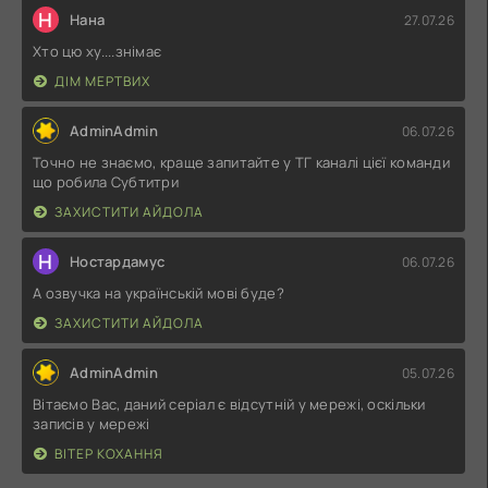
Н
Нана
27.07.26
Хто цю ху....знімає
ДІМ МЕРТВИХ
AdminAdmin
06.07.26
Точно не знаємо, краще запитайте у ТГ каналі цієї команди
що робила Субтитри
ЗАХИСТИТИ АЙДОЛА
Н
Ностардамус
06.07.26
А озвучка на українській мові буде?
ЗАХИСТИТИ АЙДОЛА
AdminAdmin
05.07.26
Вітаємо Вас, даний серіал є відсутній у мережі, оскільки
записів у мережі
ВІТЕР КОХАННЯ