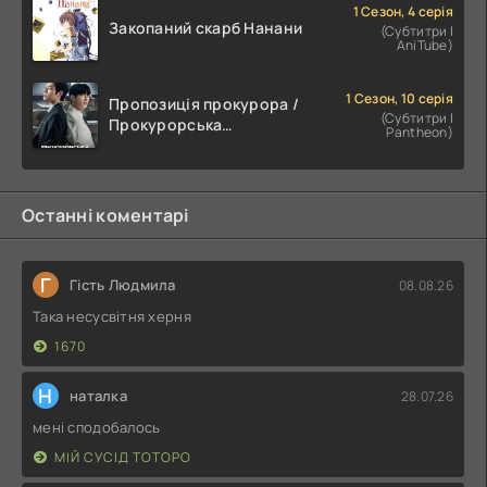
1 Сезон, 4 серія
Закопаний скарб Нанани
(Субтитри |
AniTube)
1 Сезон, 10 серія
Пропозиція прокурора /
(Субтитри |
Прокурорська
Pantheon)
пропозиція
Останні коментарі
Г
Гість Людмила
08.08.26
Така несусвітня херня
1670
Н
наталка
28.07.26
мені сподобалось
МІЙ СУСІД ТОТОРО