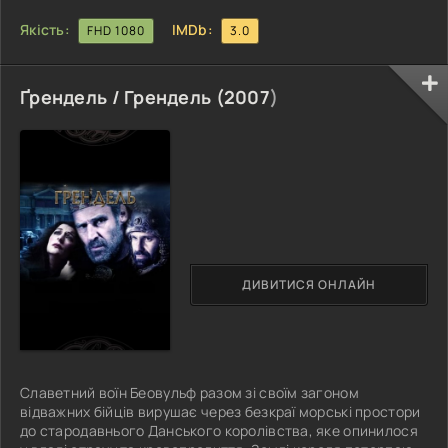
Якість:
IMDb:
FHD 1080
3.0
Ґрендель / Грендель (
2007
)
ДИВИТИСЯ ОНЛАЙН
Славетний воїн Беовульф разом зі своїм загоном
відважних бійців вирушає через безкраї морські простори
до стародавнього Данського королівства, яке опинилося