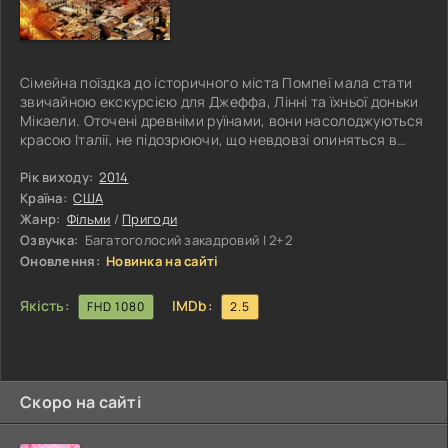
Сімейна поїздка до історичного міста Помпеї мала стати
звичайною екскурсією для Джеффа, Лінні та їхньої доньки
Мікаели. Оточені древніми руїнами, вони насолоджуються
красою Італії, не підозрюючи, що невдовзі опиняться в
епіцентрі катастрофи. Джефф, колишній боєць спецназу,
як завжди, залишається насторожі. Перед поїздкою він
Рік виходу:
2014
детально пояснює дружині й дитині, як діяти у випадку
Країна:
США
надзвичайної ситуації, адже під мальовничими пейзажами
Жанр:
Фільми
/
Пригоди
ховається сплячий гігант — вулкан Везувій. Але природа
Озвучка:
Багатоголосий закадровий | 2+2
вносить
Оновлення:
Новинка на сайті
Якість:
IMDb:
FHD 1080
2.5
Скоро на сайті