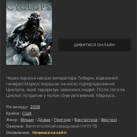
ДИВИТИСЯ ОНЛАЙН
Через порочні накази Імператора Тиберія, відважний
генерал Маркус вирушає на місію підпорядкування
Циклопа, який тероризує невинних людей. Після того як
Циклоп потрапив у полон і був ув'язнений, Маркуса
примусили брати участь у жорстоких гладіаторських
битвах. Зрештою, неймовірне стає можливим: Маркус
Рік виходу:
2008
об'єднується з могутнім Циклопом. Разом, за підтримки
Країна:
США
хороброї іноземки на ім'я Барбара, вони встають на
Жанр:
Фільми
/
Драма
/
Пригоди
/
Фантастика
/
Фентезі
боротьбу проти злого правителя та його хитрого
Озвучка:
Багатоголосий закадровий | НЛО-ТВ
племінника, прагнучи покласти край їхнім
Оновлення:
Новинка на сайті