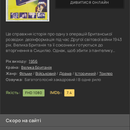
ДИВИТИСЯ ОНЛАЙН
Це справжня історія про одну з операцій Британської
розвідки: дезінформація під час Другої світової війни 1943
рік. Велика Британія та її союзники готуються до
вторгнення в Сицилію. Однак, щоб збити з пантелику
німецьке командування, вони вирішують створити
дезінформацію, стверджуючи, що метою вторгнення є
Рік виходу:
1956
Греція. У цій статті ми розповімо про фантастичну
Країна:
Велика Британія
операцію, яку провела британська розвідка під час Другої
Жанр:
Фільми
/
Військовий
/
Драма
/
Історичний
/
Трилер
світової війни. Створення ілюзії Рішення британської
Озвучка:
Багатоголосий закадровий | В одне рило
розвідки було простим, але
Якість:
IMDb:
FHD 1080
7.4
Скоро на сайті