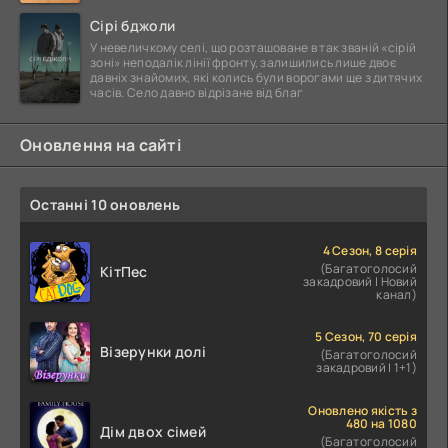
Сірі бджоли
У невеличкому селі, що розташоване в так званій «сірій
зоні» неподалік лінії фронту, залишились лише двоє
давніх знайомих, які колись були ворогами ще з дитячих
часів. Село давно відрізане від благ
Оновлення на сайті
Останні 10 оновлень
4 Сезон, 8 серія
(Багатоголосий
КітПес
закадровий | Новий
канал)
5 Сезон, 70 серія
Візерунки долі
(Багатоголосий
закадровий | 1+1)
Оновлено якість з
480 на 1080
Дім двох сімей
(Багатоголосий