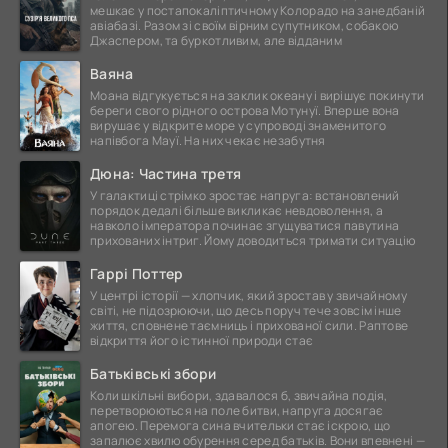
мешкає у постапокаліптичному Колорадо на занедбаній
авіабазі. Разом зі своїм вірним супутником, собакою
Джаспером, та буркотливим, але відданим
Ваяна
Моана відгукується на заклик океану і вирішує покинути
береги свого рідного острова Мотунуї. Вперше вона
вирушає у відкрите море у супроводі знаменитого
напівбога Мауї. На них чекає незабутня
Дюна: Частина третя
У галактиці стрімко зростає напруга: встановлений
порядок дедалі більше викликає невдоволення, а
навколо імператора починає згущуватися павутина
прихованих інтриг. Йому доводиться тримати ситуацію
Гаррі Поттер
У центрі історії — хлопчик, який зростав у звичайному
світі, не підозрюючи, що десь поруч тече зовсім інше
життя, сповнене таємниць і прихованої сили. Раптове
відкриття його істинної природи стає
Батьківські збори
Коли шкільні вибори, здавалося б, звичайна подія,
перетворюються на поле битви, напруга досягає
апогею. Перемога сина вчительки стає іскрою, що
запалює хвилю обурення серед батьків. Вони впевнені —