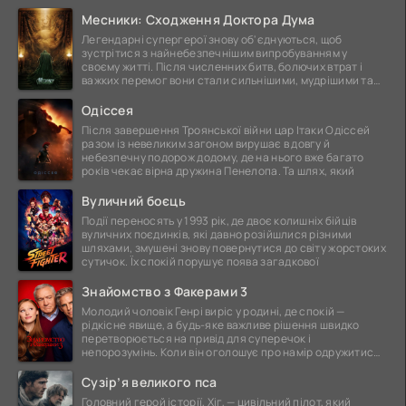
Месники: Сходження Доктора Дума
Легендарні супергерої знову об'єднуються, щоб
зустрітися з найнебезпечнішим випробуванням у
своєму житті. Після численних битв, болючих втрат і
важких перемог вони стали сильнішими, мудрішими та
ще
Одіссея
Після завершення Троянської війни цар Ітаки Одіссей
разом із невеликим загоном вирушає в довгу й
небезпечну подорож додому, де на нього вже багато
років чекає вірна дружина Пенелопа. Та шлях, який
Вуличний боєць
Події переносять у 1993 рік, де двоє колишніх бійців
вуличних поєдинків, які давно розійшлися різними
шляхами, змушені знову повернутися до світу жорстоких
сутичок. Їх спокій порушує поява загадкової
Знайомство з Факерами 3
Молодий чоловік Генрі виріс у родині, де спокій —
рідкісне явище, а будь-яке важливе рішення швидко
перетворюється на привід для суперечок і
непорозумінь. Коли він оголошує про намір одружитися,
це
Сузір’я великого пса
Головний герой історії, Хіг, — цивільний пілот, який