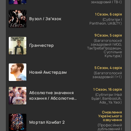
закадровий | ТВ-І)
1 Сезон, 6 серія
Вузол / Звʼязок
(Субтитри |
Pantheon, UABLTY)
9 Сезон, 5 серія
(Багатоголосий
закадровий | MGG,
Ґранчестер
ТакТребаПродакшн,
Суспільне
Культура)
5 Сезон, 4 серія
Новий Амстердам
(Багатоголосий
закадровий | 1+1)
1 Сезон, 16 серія
Абсолютне значення
(Субтитри | Най
кохання / Абсолютне
Буде!, BambooUA,
Ada_Ya.Yaoi)
значення романтики
Оновлення
Українського
озвучення
Мортал Комбат 2
(Професійний
дубльований |