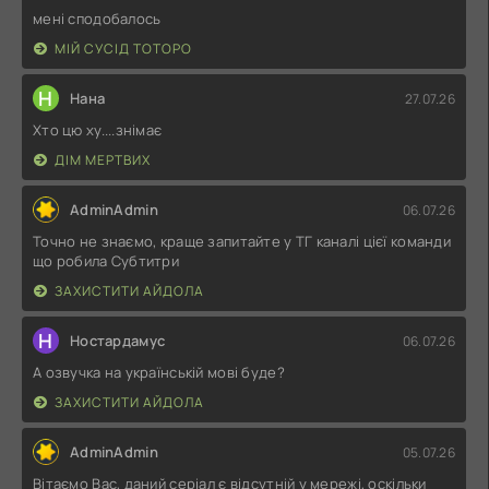
мені сподобалось
МІЙ СУСІД ТОТОРО
Н
Нана
27.07.26
Хто цю ху....знімає
ДІМ МЕРТВИХ
AdminAdmin
06.07.26
Точно не знаємо, краще запитайте у ТГ каналі цієї команди
що робила Субтитри
ЗАХИСТИТИ АЙДОЛА
Н
Ностардамус
06.07.26
А озвучка на українській мові буде?
ЗАХИСТИТИ АЙДОЛА
AdminAdmin
05.07.26
Вітаємо Вас, даний серіал є відсутній у мережі, оскільки