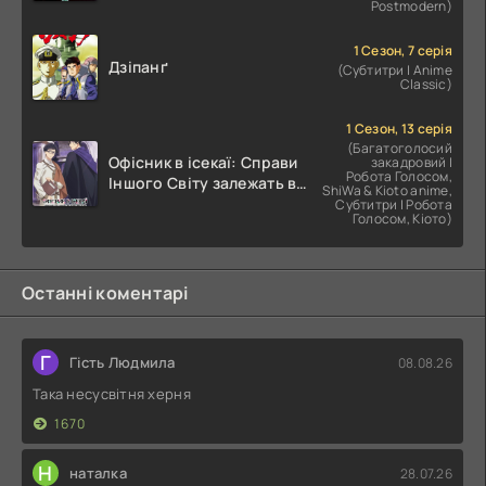
Postmodern)
1 Сезон, 7 серія
Дзіпанґ
(Субтитри | Anime
Classic)
1 Сезон, 13 серія
(Багатоголосий
Офісник в ісекаї: Справи
закадровий |
Робота Голосом,
Іншого Світу залежать від
ShiWa & Kioto anime,
Корпоративного Раба
Субтитри | Робота
Голосом, Кіото)
Останні коментарі
Г
Гість Людмила
08.08.26
Така несусвітня херня
1670
Н
наталка
28.07.26