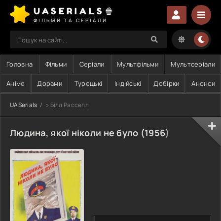
UASERIALS🍿
ФІЛЬМИ ТА СЕРІАЛИ
Головна
Фільми
Серіали
Мультфільми
Мультсеріали
Аніме
Дорами
Турецькі
Індійські
Добірки
Анонси
UASerials
» Білл Расселл
Людина, якої ніколи не було (
1956
)