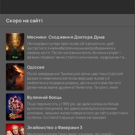
Скоро на сайті
Месники: Сходження Доктора Дума
Легендарні супергерої знову об'єднуються, щоб
зустрітися з найнебезпечнішим випробуванням у
своєму житті. Після численних битв, болючих втрат і
важких перемог вони стали сильнішими, мудрішими та
ще
Одіссея
Після завершення Троянської війни цар Ітаки Одіссей
разом із невеликим загоном вирушає в довгу й
небезпечну подорож додому, де на нього вже багато
років чекає вірна дружина Пенелопа. Та шлях, який
Вуличний боєць
Події переносять у 1993 рік, де двоє колишніх бійців
вуличних поєдинків, які давно розійшлися різними
шляхами, змушені знову повернутися до світу жорстоких
сутичок. Їх спокій порушує поява загадкової
Знайомство з Факерами 3
Молодий чоловік Генрі виріс у родині, де спокій —