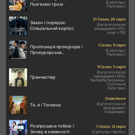
(Субтитри |
Пов'язані грою
Pantheon)
21 Сезон, 20 серія
Закон і порядок:
(Багатоголосий
Спеціальний корпус
закадровий | НТН,
Індиго ТВ)
1 Сезон, 9 серія
Пропозиція прокурора /
(Субтитри |
Прокурорська
Pantheon)
пропозиція
9 Сезон, 3 серія
(Багатоголосий
закадровий | MGG,
Ґранчестер
ТакТребаПродакшн,
Суспільне
Культура)
Оновлення
(Багатоголосий
Ти, я і Тоскана
закадровий |
ГайдаМайк)
Розпродана тобою /
1 Сезон, 12 серія
Знову в наявності
(Субтитри | Netflix)