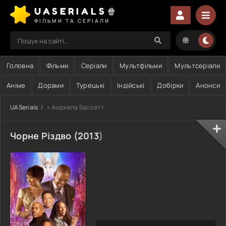
UASERIALS🍿
ФІЛЬМИ ТА СЕРІАЛИ
Головна
Фільми
Серіали
Мультфільми
Мультсеріали
Аніме
Дорами
Турецькі
Індійські
Добірки
Анонси
UASerials
» Анджела Бассетт
Чорне Різдво (
2013
)