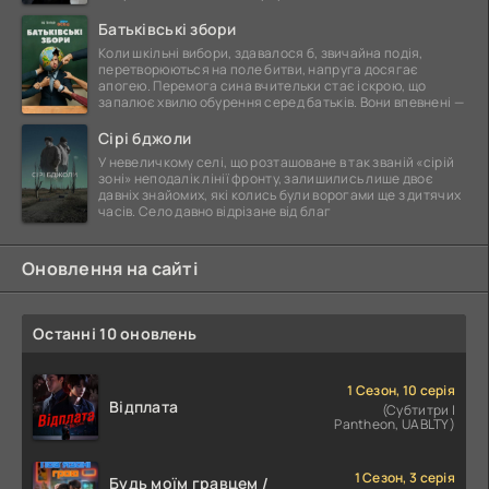
Батьківські збори
Коли шкільні вибори, здавалося б, звичайна подія,
перетворюються на поле битви, напруга досягає
апогею. Перемога сина вчительки стає іскрою, що
запалює хвилю обурення серед батьків. Вони впевнені —
Сірі бджоли
У невеличкому селі, що розташоване в так званій «сірій
зоні» неподалік лінії фронту, залишились лише двоє
давніх знайомих, які колись були ворогами ще з дитячих
часів. Село давно відрізане від благ
Оновлення на сайті
Останні 10 оновлень
1 Сезон, 10 серія
Відплата
(Субтитри |
Pantheon, UABLTY)
1 Сезон, 3 серія
Будь моїм гравцем /