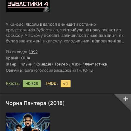
У Канзасі людям вдалося винищити останніх
представників Зубастиків, які прибули на нашу планету з
космосу. У всьому Всесвіті залишилося лише два яйця, які
були завантажені в капсулу-холодильник і відправлені за
призначенням. Однак, як це зазвичай відбувається,
капсула губиться в просторах безкрайньої Сонячної
Рік виходу:
1992
системи. У 2045 році космічна експедиція землян
Країна:
США
приймає на свій борт непізнаний літаючий об'єкт. Капітан
Жанр:
Фільми
/
Комедія
/
Трилер
/
Жахи
/
Фантастика
експедиції приймає рішення розкрити цей об'єкт і тим
Озвучка:
Багатоголосий закадровий | НЛО-ТВ
самим випускає на волю двох
Якість:
IMDb:
HD 720
4.1
Чорна Пантера (
2018
)