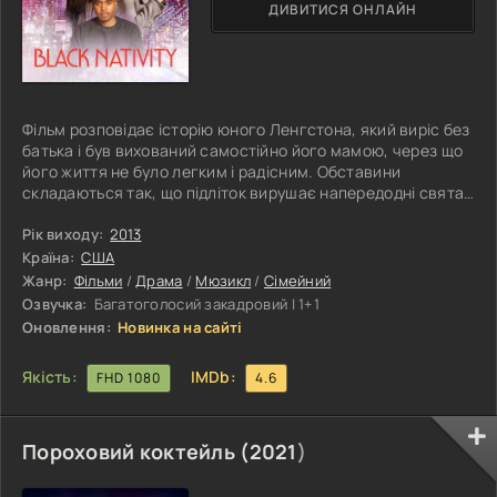
ДИВИТИСЯ ОНЛАЙН
Фільм розповідає історію юного Ленгстона, який виріс без
батька і був вихований самостійно його мамою, через що
його життя не було легким і радісним. Обставини
складаються так, що підліток вирушає напередодні свята
до Нью-Йорка, щоб провести Різдво з родичами —
респектабельним священиком Корнеллом і його дружиною
Рік виходу:
2013
Аретою. Однак Ленгстон стикається з непримиренними
Країна:
США
сімейними традиціями, з якими він не може погодитися, і
Жанр:
Фільми
/
Драма
/
Мюзикл
/
Сімейний
приймає рішення повернутися до матері, щоб відзначити
Озвучка:
Багатоголосий закадровий | 1+1
свято в колі
Оновлення:
Новинка на сайті
Якість:
IMDb:
FHD 1080
4.6
Пороховий коктейль (
2021
)