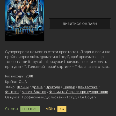
ДИВИТИСЯ ОНЛАЙН
Супергероєм не можна стати просто так. Людина повинна
пройти через якісь драматичні події, щоб зрозуміти, що
тепер тільки її внутрішні ресурси і приховані сили можуть
врятувати її. Головний герой картини - Т Чала, дізнається
про те, що його батько помер. Тепер він повинен
повернутися в той простір, звідки колись з'явився у світ
Рік виходу:
2018
людей. Йому потрібно потрапити у свою рідну країну, яка
Країна:
США
дуже добре прихована від сторонніх очей і цікавих
Жанр:
Фільми
/
Драма
/
Пригоди
/
Трилер
/
Фантастика
/
поглядів. Африканська держава Ваканду, яка прихована
Фентезі
/
Marvel Studios
/
Фільми та Серіали про супергероїв
від світу
Озвучка:
Професійний дубльований | студія Le Doyen
Якість:
IMDb:
FHD 1080
7.3