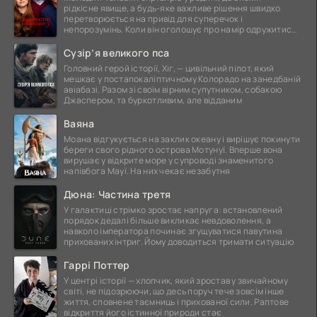
рідкісне явище, а будь-яке важливе рішення швидко
перетворюється на привід для суперечок і
непорозумінь. Коли він оголошує про намір одружитися,
це
Сузір’я великого пса
Головний герой історії, Хіг, — цивільний пілот, який
мешкає у постапокаліптичному Колорадо на занедбаній
авіабазі. Разом зі своїм вірним супутником, собакою
Джаспером, та буркотливим, але відданим
Ваяна
Моана відгукується на заклик океану і вирішує покинути
береги свого рідного острова Мотунуї. Вперше вона
вирушає у відкрите море у супроводі знаменитого
напівбога Мауї. На них чекає незабутня
Дюна: Частина третя
У галактиці стрімко зростає напруга: встановлений
порядок дедалі більше викликає невдоволення, а
навколо імператора починає згущуватися павутина
прихованих інтриг. Йому доводиться тримати ситуацію
Гаррі Поттер
У центрі історії — хлопчик, який зростав у звичайному
світі, не підозрюючи, що десь поруч тече зовсім інше
життя, сповнене таємниць і прихованої сили. Раптове
відкриття його істинної природи стає