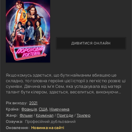
ДИВИТИСЯ ОНЛАЙН
Якщо комусь здається, що бути найманим вбивцею це
складно, то головна героїня цієї історії з легкістю розвіє ці
сумніви. Дівчина на ім'я Сем, яка успадкувала від матері
талант бути кілером, здається, веселиться, виконуючи
свою чорну роботу. Вона вбиває небажаних для свого
боса людей і намагається не перейматися. Сем анітрохи
Рік виходу:
2021
не бентежить, що вона є злочинницею. Як то кажуть,
Країна:
Франція
,
США
,
Німеччина
головне покликання, а решта все на других місцях.
Жанр:
Фільми
/
Кримінал
/
Пригоди
/
Трилер
Дівчина вважає, що найголовніше, що вона отримує кайф
Озвучка:
Професійний дубльований
від роботи. Але
Оновлення:
Новинка на сайті