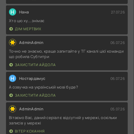
Н
Нана
27.07.26
Хто цю ху....знімає
ДІМ МЕРТВИХ
AdminAdmin
06.07.26
Точно не знаємо, краще запитайте у ТГ каналі цієї команди
що робила Субтитри
ЗАХИСТИТИ АЙДОЛА
Н
Ностардамус
06.07.26
А озвучка на українській мові буде?
ЗАХИСТИТИ АЙДОЛА
AdminAdmin
05.07.26
Вітаємо Вас, даний серіал є відсутній у мережі, оскільки
записів у мережі
ВІТЕР КОХАННЯ