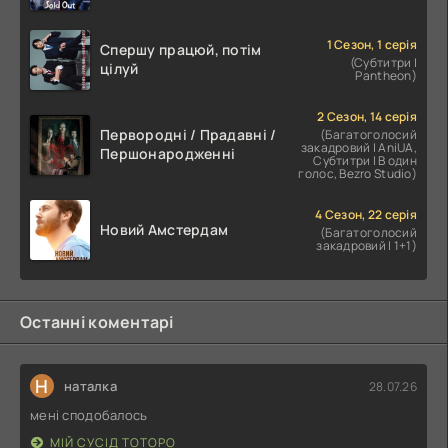
1 Сезон, 1 серія
Спершу працюй, потім
(Субтитри |
цілуй
Pantheon)
2 Сезон, 14 серія
Первородні / Прадавні /
(Багатоголосий
закадровий | AniUA,
Першонародженні
Субтитри | В один
голос, Bezro Studio)
4 Сезон, 22 серія
Новий Амстердам
(Багатоголосий
закадровий | 1+1)
Останні коментарі
Н
наталка
28.07.26
мені сподобалось
МІЙ СУСІД ТОТОРО