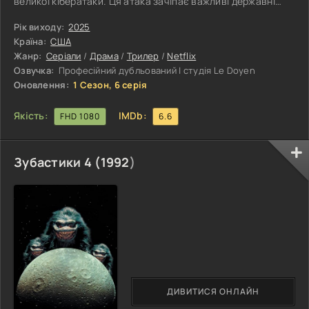
великої кібератаки. Ця атака зачіпає важливі державні
структури і викликає широкий суспільний резонанс.
Маллен, маючи багатий досвід і політичну вагу, повинен
Рік виходу:
2025
не тільки з'ясувати причини інциденту, а й відновити
Країна:
США
довіру громадян і міжнародних партнерів. Робота комісії
Жанр:
Серіали
/
Драма
/
Трилер
/
Netflix
стає справжнім випробуванням для Маллена і його
Озвучка:
Професійний дубльований | студія Le Doyen
команди. Вони стикаються з
Оновлення:
1 Сезон, 6 серія
Якість:
IMDb:
FHD 1080
6.6
Зубастики 4 (
1992
)
ДИВИТИСЯ ОНЛАЙН