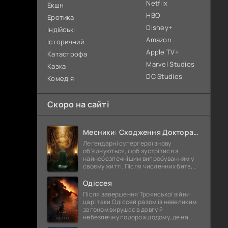
Netflix
Екшн
HBO
Еротика
Disney+
Індійські
Amazon
Історичний
Apple TV+
Катастрофа
Marvel Studios
Казка
DC Studios
Комедія
Скоро на сайті
Месники: Сходження Доктора Дума
Легендарні супергерої знову
об'єднуються, щоб зустрітися з
найнебезпечнішим випробуванням у
своєму житті. Після численних битв,
болючих втрат і важких перемог вони
стали сильнішими, мудрішими та ще
Одіссея
Після завершення Троянської війни
цар Ітаки Одіссей разом із невеликим
загоном вирушає в довгу й
небезпечну подорож додому, де на
нього вже багато років чекає вірна