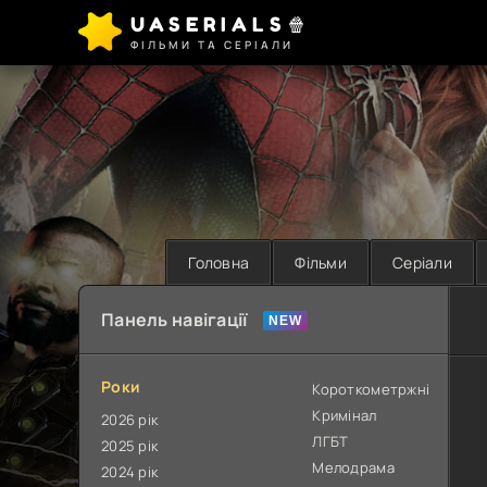
UASERIALS🍿
ФІЛЬМИ ТА СЕРІАЛИ
Головна
Фільми
Серіали
Панель навігації
Роки
Короткометржні
Кримінал
2026 рік
ЛГБТ
2025 рік
Мелодрама
2024 рік