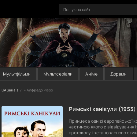
Мультфільми
Мультсеріали
Аніме
Дорами
UASerials
» Алфредо Різзо
Римські канікули (
1953
)
Принцеса однієї європейської кр
частиною якого є відвідування 
протоколу і встановленого етике