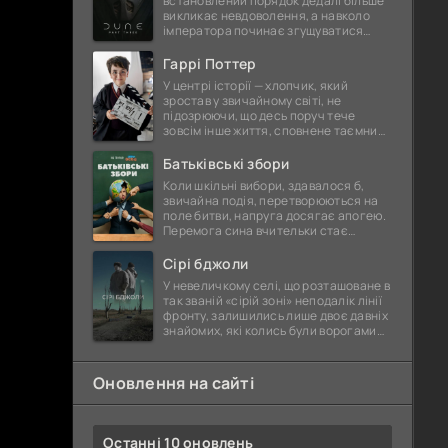
встановлений порядок дедалі більше
викликає невдоволення, а навколо
імператора починає згущуватися
павутина прихованих інтриг. Йому
доводиться тримати ситуацію
Гаррі Поттер
У центрі історії — хлопчик, який
зростав у звичайному світі, не
підозрюючи, що десь поруч тече
зовсім інше життя, сповнене таємниць
і прихованої сили. Раптове відкриття
його істинної природи стає
Батьківські збори
Коли шкільні вибори, здавалося б,
звичайна подія, перетворюються на
поле битви, напруга досягає апогею.
Перемога сина вчительки стає
іскрою, що запалює хвилю обурення
серед батьків. Вони впевнені —
Сірі бджоли
У невеличкому селі, що розташоване в
так званій «сірій зоні» неподалік лінії
фронту, залишились лише двоє давніх
знайомих, які колись були ворогами
ще з дитячих часів. Село давно
відрізане від благ
Оновлення на сайті
Останні 10 оновлень