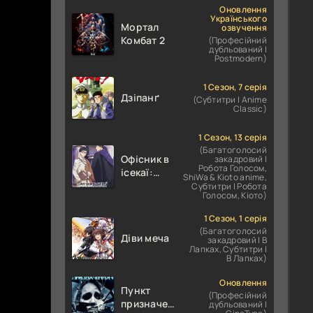
Оновлення
Українського
Мортал
озвучення
Комбат 2
(Професійний
дубльований |
Postmodern)
1 Сезон, 7 серія
Дзіпанґ
(Субтитри | Anime
Classic)
1 Сезон, 13 серія
(Багатоголосий
Офісник в
закадровий |
Робота Голосом,
ісекаї:
ShiWa & Kioto anime,
Справи
Субтитри | Робота
Голосом, Кіото)
Іншого
Світу
1 Сезон, 1 серія
залежать
(Багатоголосий
Діви меча
від
закадровий | В
Лапках, Субтитри |
Корпоративного
В Лапках)
Раба
Оновлення
Пункт
(Професійний
призначення
дубльований |