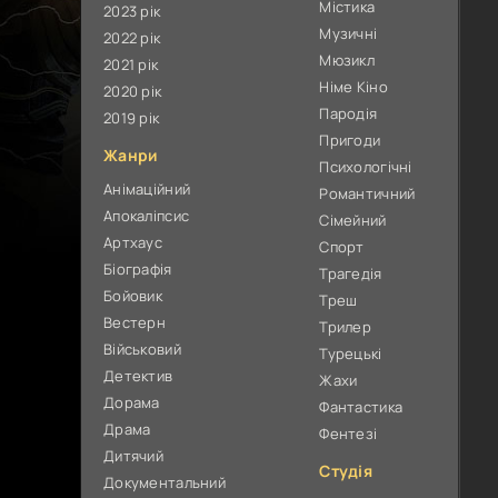
Містика
2023 рік
Музичні
2022 рік
Мюзикл
2021 рік
Німе Кіно
2020 рік
Пародія
2019 рік
Пригоди
Жанри
Психологічні
Анімаційний
Романтичний
Апокаліпсис
Сімейний
Артхаус
Спорт
Біографія
Трагедія
Бойовик
Треш
Вестерн
Трилер
Військовий
Турецькі
Детектив
Жахи
Дорама
Фантастика
Драма
Фентезі
Дитячий
Студія
Документальний