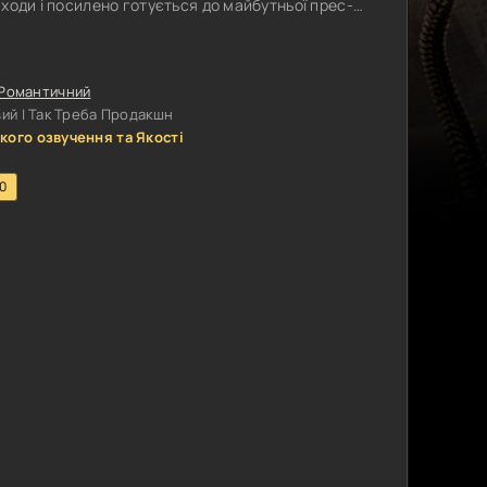
заходи і посилено готується до майбутньої прес-
і у героїні зовсім інші думки і бажання. Її душа
усе на світі хоче опинитися на іншому кінці
чарівна
Романтичний
ий | Так Треба Продакшн
кого озвучення та Якості
.0