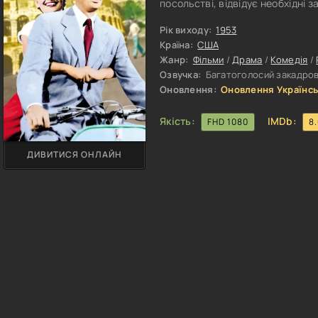
посольстві, відвідує необхідні 
конференції. Ось тільки, всередин
жадає справжніх пригод і понад 
Рік виходу:
1953
землі. І ось, дочекавшись ночі, 
Країна:
США
Жанр:
Фільми
/
Драма
/
Комедія
/
Озвучка:
Багатоголосий закадров
Оновлення:
Оновлення Українсь
Якість:
IMDb:
FHD 1080
8
ДИВИТИСЯ ОНЛАЙН