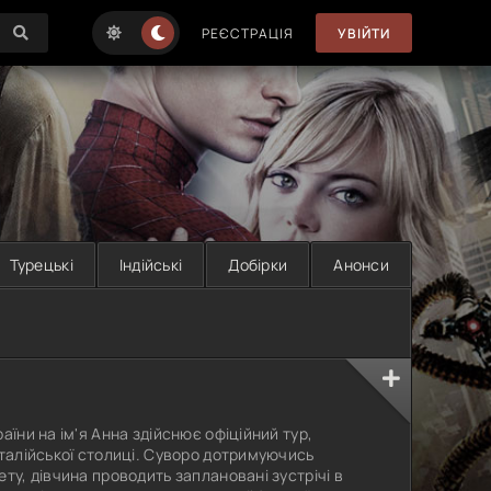
РЕЄСТРАЦІЯ
УВІЙТИ
Турецькі
Індійські
Добірки
Анонси
аїни на ім'я Анна здійснює офіційний тур,
італійської столиці. Суворо дотримуючись
ту, дівчина проводить заплановані зустрічі в