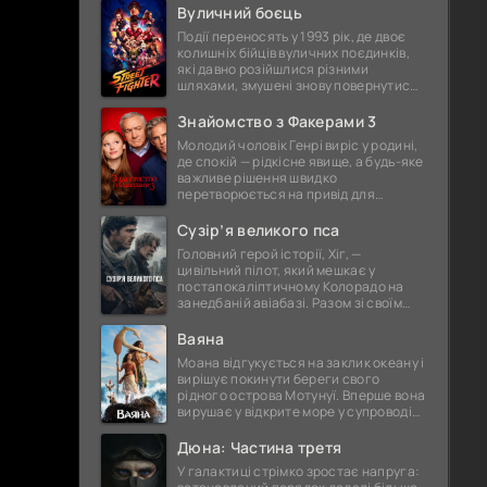
дружина Пенелопа. Та шлях, який
Вуличний боєць
Події переносять у 1993 рік, де двоє
колишніх бійців вуличних поєдинків,
які давно розійшлися різними
шляхами, змушені знову повернутися
до світу жорстоких сутичок. Їх спокій
порушує поява загадкової
Знайомство з Факерами 3
Молодий чоловік Генрі виріс у родині,
де спокій — рідкісне явище, а будь-яке
важливе рішення швидко
перетворюється на привід для
суперечок і непорозумінь. Коли він
оголошує про намір одружитися, це
Сузір’я великого пса
Головний герой історії, Хіг, —
цивільний пілот, який мешкає у
постапокаліптичному Колорадо на
занедбаній авіабазі. Разом зі своїм
вірним супутником, собакою
Джаспером, та буркотливим, але
Ваяна
відданим
Моана відгукується на заклик океану і
вирішує покинути береги свого
рідного острова Мотунуї. Вперше вона
вирушає у відкрите море у супроводі
знаменитого напівбога Мауї. На них
чекає незабутня
Дюна: Частина третя
У галактиці стрімко зростає напруга: