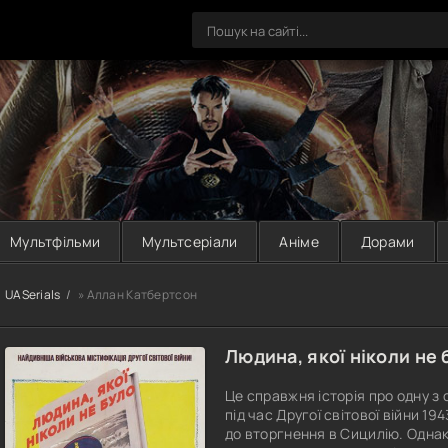
Мультфільми
Мультсеріали
Аніме
Дорами
UASerials
» Аллан Катбертсон
Людина, якої ніколи не 
Це справжня історія про одну з 
під час Другої світової війни 19
до вторгнення в Сицилію. Однак