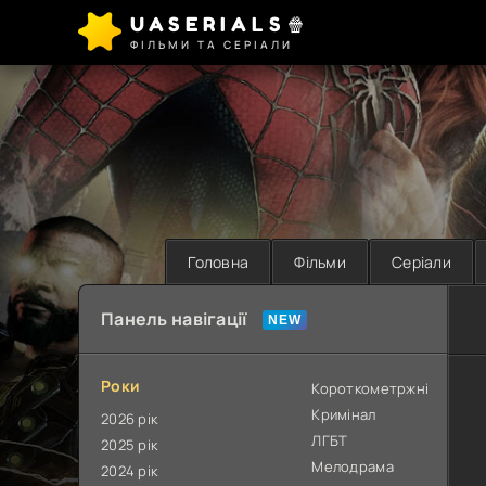
UASERIALS🍿
ФІЛЬМИ ТА СЕРІАЛИ
Головна
Фільми
Серіали
Панель навігації
Роки
Короткометржні
Кримінал
2026 рік
ЛГБТ
2025 рік
Мелодрама
2024 рік