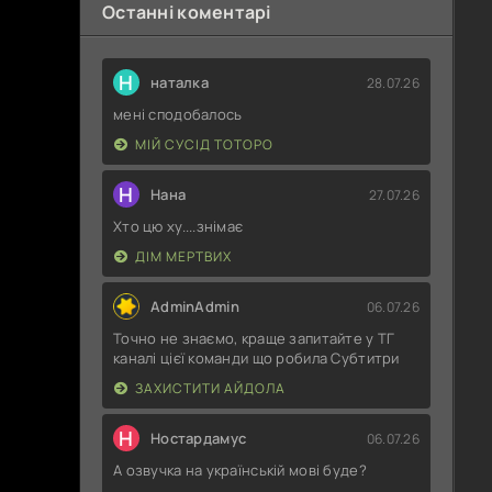
Останні коментарі
Н
наталка
28.07.26
мені сподобалось
МІЙ СУСІД ТОТОРО
Н
Нана
27.07.26
Хто цю ху....знімає
ДІМ МЕРТВИХ
AdminAdmin
06.07.26
Точно не знаємо, краще запитайте у ТГ
каналі цієї команди що робила Субтитри
ЗАХИСТИТИ АЙДОЛА
Н
Ностардамус
06.07.26
А озвучка на українській мові буде?