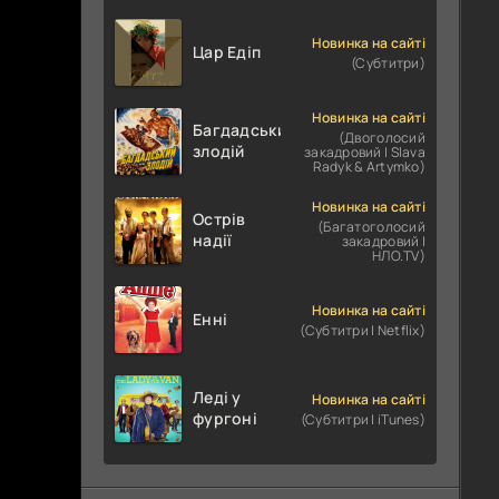
Новинка на сайті
Цар Едіп
(Субтитри)
Новинка на сайті
Багдадський
(Двоголосий
злодій
закадровий | Slava
Radyk & Artymko)
Новинка на сайті
Острів
(Багатоголосий
надії
закадровий |
НЛО.TV)
Новинка на сайті
Енні
(Субтитри | Netflix)
Леді у
Новинка на сайті
фургоні
(Субтитри | iTunes)