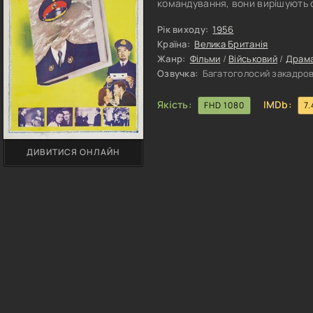
командування, вони вирішують 
метою вторгнення є Греція. У ц
операцію, яку провела британськ
Рік виходу:
1956
Створення ілюзії Рішення брита
Країна:
Велика Британія
Жанр:
Фільми
/
Військовий
/
Драм
Озвучка:
Багатоголосий закадрови
Якість:
IMDb:
FHD 1080
7.
ДИВИТИСЯ ОНЛАЙН