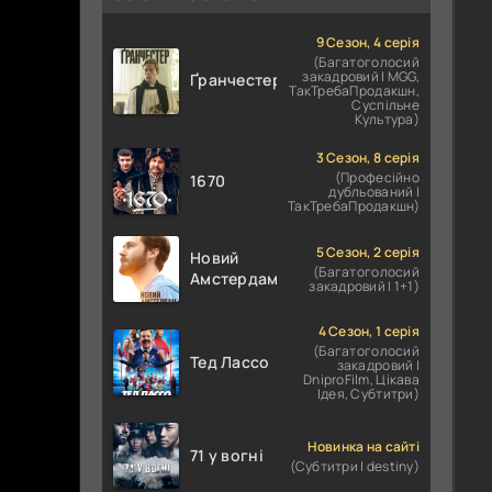
9 Сезон, 4 серія
(Багатоголосий
закадровий | MGG,
Ґранчестер
ТакТребаПродакшн,
Суспільне
Культура)
3 Сезон, 8 серія
(Професійно
1670
дубльований |
ТакТребаПродакшн)
5 Сезон, 2 серія
Новий
(Багатоголосий
Амстердам
закадровий | 1+1)
4 Сезон, 1 серія
(Багатоголосий
Тед Лассо
закадровий |
DniproFilm, Цікава
Ідея, Субтитри)
Новинка на сайті
71 у вогні
(Субтитри | destiny)