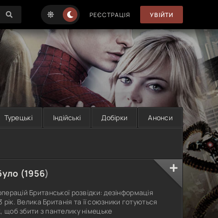
РЕЄСТРАЦІЯ
УВІЙТИ
Турецькі
Індійські
Добірки
Анонси
було (
1956
)
операцій Британської розвідки: дезінформація
43 рік. Велика Британія та її союзники готуються
, щоб збити з пантелику німецьке