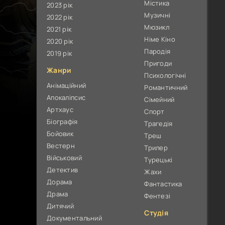
Містика
2023 рік
Музичні
2022 рік
Мюзикл
2021 рік
Німе Кіно
2020 рік
Пародія
2019 рік
Пригоди
Жанри
Психологічні
Анімаційний
Романтичний
Апокаліпсис
Сімейний
Артхаус
Спорт
Біографія
Трагедія
Бойовик
Треш
Вестерн
Трилер
Військовий
Турецькі
Детектив
Жахи
Дорама
Фантастика
Драма
Фентезі
Дитячий
Студія
Документальний