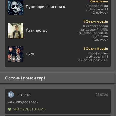
Оновлення
(Професійний
Пункт призначення 4
дубльований |
CineType)
9 Сезон, 4 серія
(Багатоголосий
закадровий | MGG,
Ґранчестер
ТакТребаПродакшн,
Суспільне
Культура)
3 Сезон, 8 серія
(Професійно
1670
дубльований |
ТакТребаПродакшн)
Останні коментарі
Н
наталка
28.07.26
мені сподобалось
МІЙ СУСІД ТОТОРО