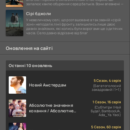
запалює хвилю обурення серед батьків. Вони впевнені —
Сірі бджоли
У невеличкому селі, що розташоване в так званій «сірій
зоні» неподалік лінії фронту, залишились лише двоє
давніх знайомих, які колись були ворогами ще з дитячих
часів. Село давно відрізане від благ
Оновлення на сайті
Останні 10 оновлень
5 Сезон, 4 серія
Новий Амстердам
(Багатоголосий
закадровий | 1+1)
1 Сезон, 16 серія
Абсолютне значення
(Субтитри | Най
кохання / Абсолютне
Буде!, BambooUA,
Ada_Ya.Yaoi)
значення романтики
5 Сезон, 60 серія