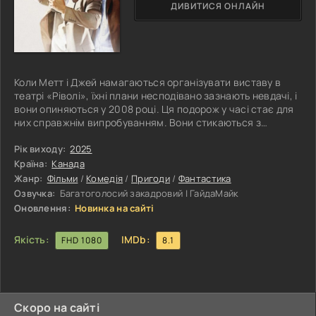
ДИВИТИСЯ ОНЛАЙН
Коли Метт і Джей намагаються організувати виставу в
театрі «Ріволі», їхні плани несподівано зазнають невдачі, і
вони опиняються у 2008 році. Ця подорож у часі стає для
них справжнім випробуванням. Вони стикаються з
безліччю складних ситуацій, які вимагають від них
кмітливості та винахідливості. Обидва герої намагаються
Рік виходу:
2025
розібратися в нових обставинах, зберегти своє звичне
Країна:
Канада
життя і знайти спосіб повернутися назад у свій час.
Жанр:
Фільми
/
Комедія
/
Пригоди
/
Фантастика
Паралельно вони усвідомлюють, наскільки змінився світ
Озвучка:
Багатоголосий закадровий | ГайдаМайк
навколо них за ці
Оновлення:
Новинка на сайті
Якість:
IMDb:
FHD 1080
8.1
Скоро на сайті