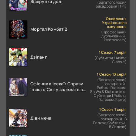
Візерунки долі
(Багатоголосий
закадровий | 1+1)
Оновлення
Українського
озвучення
Мортал Комбат 2
(Професійний
дубльований |
Postmodern)
1 Сезон, 7 серія
Дзіпанґ
(Субтитри | Anime
Classic)
1 Сезон, 13 серія
(Багатоголосий
Офісник в ісекаї: Справи
закадровий |
Робота Голосом,
Іншого Світу залежать від
ShiWa & Kioto anime,
Корпоративного Раба
Субтитри | Робота
Голосом, Кіото)
1 Сезон, 1 серія
(Багатоголосий
Діви меча
закадровий | В
Лапках, Субтитри |
В Лапках)