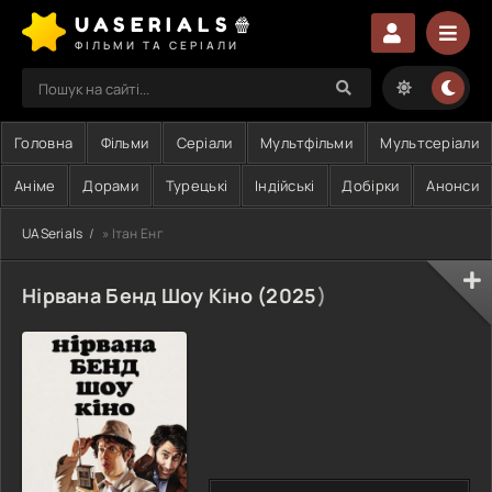
UASERIALS🍿
ФІЛЬМИ ТА СЕРІАЛИ
Головна
Фільми
Серіали
Мультфільми
Мультсеріали
Аніме
Дорами
Турецькі
Індійські
Добірки
Анонси
UASerials
» Ітан Енг
Нірвана Бенд Шоу Кіно (
2025
)