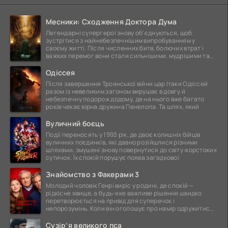
Месники: Сходження Доктора Дума
Легендарні супергерої знову об'єднуються, щоб
зустрітися з найнебезпечнішим випробуванням у
своєму житті. Після численних битв, болючих втрат і
важких перемог вони стали сильнішими, мудрішими та
ще
Одіссея
Після завершення Троянської війни цар Ітаки Одіссей
разом із невеликим загоном вирушає в довгу й
небезпечну подорож додому, де на нього вже багато
років чекає вірна дружина Пенелопа. Та шлях, який
Вуличний боєць
Події переносять у 1993 рік, де двоє колишніх бійців
вуличних поєдинків, які давно розійшлися різними
шляхами, змушені знову повернутися до світу жорстоких
сутичок. Їх спокій порушує поява загадкової
Знайомство з Факерами 3
Молодий чоловік Генрі виріс у родині, де спокій —
рідкісне явище, а будь-яке важливе рішення швидко
перетворюється на привід для суперечок і
непорозумінь. Коли він оголошує про намір одружитися,
це
Сузір’я великого пса