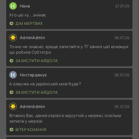
Н
Нана
27.07.26
Хто цю ху....знімає
ДІМ МЕРТВИХ
AdminAdmin
06.07.26
Точно не знаємо, краще запитайте у ТГ каналі цієї команди
що робила Субтитри
ЗАХИСТИТИ АЙДОЛА
Н
Ностардамус
06.07.26
А озвучка на українській мові буде?
ЗАХИСТИТИ АЙДОЛА
AdminAdmin
05.07.26
Вітаємо Вас, даний серіал є відсутній у мережі, оскільки
записів у мережі
ВІТЕР КОХАННЯ