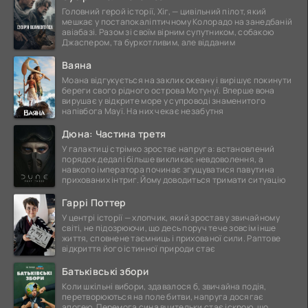
Головний герой історії, Хіг, — цивільний пілот, який
мешкає у постапокаліптичному Колорадо на занедбаній
авіабазі. Разом зі своїм вірним супутником, собакою
Джаспером, та буркотливим, але відданим
Ваяна
Моана відгукується на заклик океану і вирішує покинути
береги свого рідного острова Мотунуї. Вперше вона
вирушає у відкрите море у супроводі знаменитого
напівбога Мауї. На них чекає незабутня
Дюна: Частина третя
У галактиці стрімко зростає напруга: встановлений
порядок дедалі більше викликає невдоволення, а
навколо імператора починає згущуватися павутина
прихованих інтриг. Йому доводиться тримати ситуацію
Гаррі Поттер
У центрі історії — хлопчик, який зростав у звичайному
світі, не підозрюючи, що десь поруч тече зовсім інше
життя, сповнене таємниць і прихованої сили. Раптове
відкриття його істинної природи стає
Батьківські збори
Коли шкільні вибори, здавалося б, звичайна подія,
перетворюються на поле битви, напруга досягає
апогею. Перемога сина вчительки стає іскрою, що