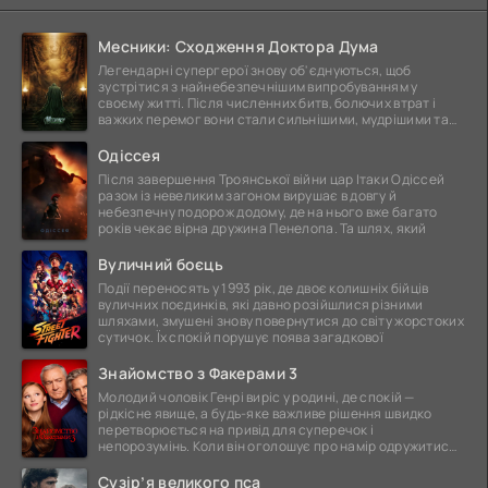
Месники: Сходження Доктора Дума
Легендарні супергерої знову об'єднуються, щоб
зустрітися з найнебезпечнішим випробуванням у
своєму житті. Після численних битв, болючих втрат і
важких перемог вони стали сильнішими, мудрішими та
ще
Одіссея
Після завершення Троянської війни цар Ітаки Одіссей
разом із невеликим загоном вирушає в довгу й
небезпечну подорож додому, де на нього вже багато
років чекає вірна дружина Пенелопа. Та шлях, який
Вуличний боєць
Події переносять у 1993 рік, де двоє колишніх бійців
вуличних поєдинків, які давно розійшлися різними
шляхами, змушені знову повернутися до світу жорстоких
сутичок. Їх спокій порушує поява загадкової
Знайомство з Факерами 3
Молодий чоловік Генрі виріс у родині, де спокій —
рідкісне явище, а будь-яке важливе рішення швидко
перетворюється на привід для суперечок і
непорозумінь. Коли він оголошує про намір одружитися,
це
Сузір’я великого пса