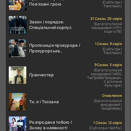
(Субтитри |
Пов'язані грою
Pantheon)
21 Сезон, 20 серія
Закон і порядок:
(Багатоголосий
Спеціальний корпус
закадровий | НТН,
Індиго ТВ)
1 Сезон, 9 серія
Пропозиція прокурора /
(Субтитри |
Прокурорська
Pantheon)
пропозиція
9 Сезон, 3 серія
(Багатоголосий
закадровий | MGG,
Ґранчестер
ТакТребаПродакшн,
Суспільне
Культура)
Оновлення
(Багатоголосий
Ти, я і Тоскана
закадровий |
ГайдаМайк)
Розпродана тобою /
1 Сезон, 12 серія
Знову в наявності
(Субтитри | Netflix)