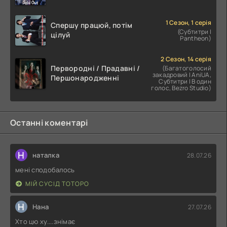
1 Сезон, 1 серія
Спершу працюй, потім
(Субтитри |
цілуй
Pantheon)
2 Сезон, 14 серія
Первородні / Прадавні /
(Багатоголосий
закадровий | AniUA,
Першонародженні
Субтитри | В один
голос, Bezro Studio)
Останні коментарі
Н
наталка
28.07.26
мені сподобалось
МІЙ СУСІД ТОТОРО
Н
Нана
27.07.26
Хто цю ху....знімає