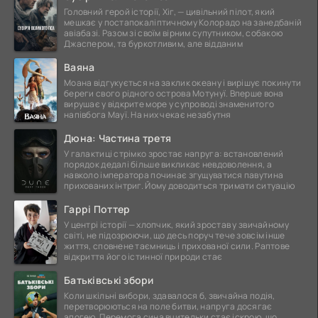
Головний герой історії, Хіг, — цивільний пілот, який
мешкає у постапокаліптичному Колорадо на занедбаній
авіабазі. Разом зі своїм вірним супутником, собакою
Джаспером, та буркотливим, але відданим
Ваяна
Моана відгукується на заклик океану і вирішує покинути
береги свого рідного острова Мотунуї. Вперше вона
вирушає у відкрите море у супроводі знаменитого
напівбога Мауї. На них чекає незабутня
Дюна: Частина третя
У галактиці стрімко зростає напруга: встановлений
порядок дедалі більше викликає невдоволення, а
навколо імператора починає згущуватися павутина
прихованих інтриг. Йому доводиться тримати ситуацію
Гаррі Поттер
У центрі історії — хлопчик, який зростав у звичайному
світі, не підозрюючи, що десь поруч тече зовсім інше
життя, сповнене таємниць і прихованої сили. Раптове
відкриття його істинної природи стає
Батьківські збори
Коли шкільні вибори, здавалося б, звичайна подія,
перетворюються на поле битви, напруга досягає
апогею. Перемога сина вчительки стає іскрою, що