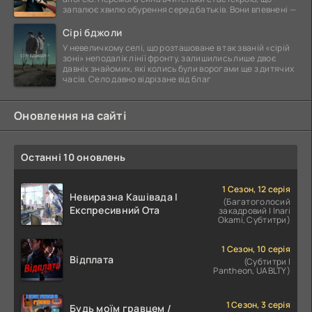
запалює хвилю обурення серед батьків. Вони впевнені —
Сірі бджоли
У невеличкому селі, що розташоване в так званій «сірій
зоні» неподалік лінії фронту, залишились лише двоє
давніх знайомих, які колись були ворогами ще з дитячих
часів. Село давно відрізане від благ
Оновлення на сайті
Останні 10 оновлень
1 Сезон, 12 серія
Невиразна Кашівада І
(Багатоголосий
Експресивний Ота
закадровий | Inari
Okami, Субтитри)
1 Сезон, 10 серія
Відплата
(Субтитри |
Pantheon, UABLTY)
1 Сезон, 3 серія
Будь моїм гравцем /