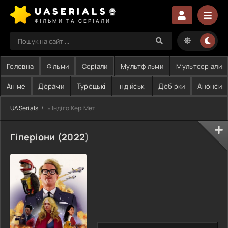
UASERIALS🍿
ФІЛЬМИ ТА СЕРІАЛИ
Головна
Фільми
Серіали
Мультфільми
Мультсеріали
Аніме
Дорами
Турецькі
Індійські
Добірки
Анонси
UASerials
» Індіго КеріМет
Гіперіони (
2022
)