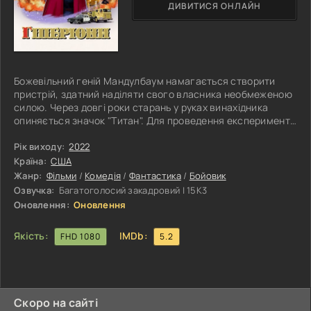
ДИВИТИСЯ ОНЛАЙН
Божевільний геній Мандулбаум намагається створити
пристрій, здатний наділяти свого власника необмеженою
силою. Через довгі роки старань у руках винахідника
опиняється значок "Титан". Для проведення експерименту
Рукус знаходить трьох підлітків. Усіх їх пов'язує важка
доля. Молоді люди були кинуті напризволяще, ніколи не
Рік виходу:
2022
знали батьківської любові і відчайдушно потребували
Країна:
США
людини, яка змогла б взяти опіку над ними. Мандулбаум
Жанр:
Фільми
/
Комедія
/
Фантастика
/
Бойовик
зумів стати для дітей не тільки батьком, а й мудрим
Озвучка:
Багатоголосий закадровий | 15K3
Оновлення:
Оновлення
Якість:
IMDb:
FHD 1080
5.2
Скоро на сайті