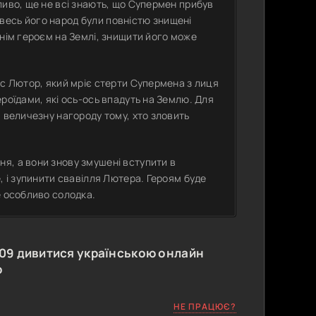
ливо, ще не всі знають, що Супермен прибув
і весь його народ були повністю знищені
жнім героєм на Землі, знищити його може
кс Лютор, який мріє стерти Супермена з лиця
роїдами, які ось-ось впадуть на Землю. Для
 величезну нагороду тому, хто зловить
я, а вони знову змушені вступити в
, і зупинити свавілля Лютера. Героям буде
е особливо солодка.
09
дивитися українською онлайн
о
НЕ ПРАЦЮЄ?