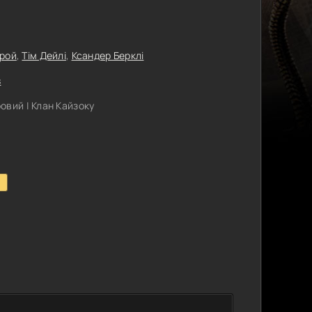
нрой
,
Тім Дейлі
,
Ксандер Берклі
s
овий | Клан Кайзоку
1