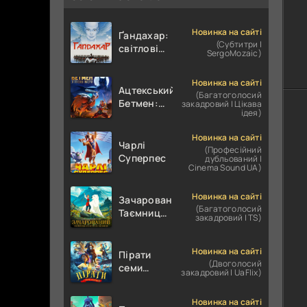
Новинка на сайті
Ґандахар:
(Субтитри |
світлові
SergoMozaic)
роки /
Гандахар
Новинка на сайті
Ацтекський
(Багатоголосий
Бетмен:
закадровий | Цікава
ідея)
Зіткнення
імперій
Новинка на сайті
Чарлі
(Професійний
Суперпес
дубльований |
Cinema Sound UA)
Новинка на сайті
Зачарований.
(Багатоголосий
Таємниця
закадровий | TS)
полярного
ведмедя
Новинка на сайті
Пірати
(Двоголосий
семи
закадровий | UaFlix)
морів
Новинка на сайті