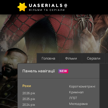
UASERIALS🍿
ФІЛЬМИ ТА СЕРІАЛИ
Головна
Фільми
Серіали
Панель навігації
Роки
Короткометржні
Кримінал
2026 рік
ЛГБТ
2025 рік
Мелодрама
2024 рік