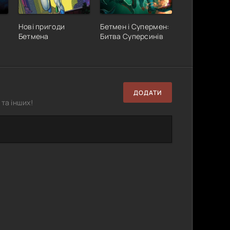
Нові пригоди
Бетмен і Супермен:
Бетмена
Битва Суперсинів
ДОДАТИ
та інших!