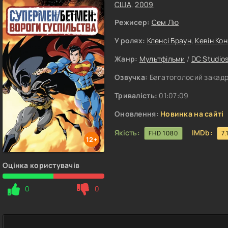
США
,
2009
Режисер:
Сем Лю
У ролях:
Кленсі Браун
,
Кевін Ко
Жанр:
Мультфільми
/
DC Studio
Озвучка:
Багатоголосий закадр
Тривалість:
01:07:09
Оновлення:
Новинка на сайті
Якість:
IMDb:
FHD 1080
7.
12+
Оцінка користувачів
0
0