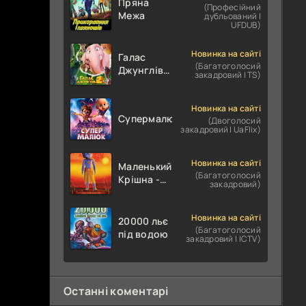
Пряна
(Професійний
Межа
дубльований |
UFDUB)
Новинка на сайті
Галас
(Багатоголосий
Джунглів
закадровий | TS)
2:
Юрський
період
Новинка на сайті
Супермалюк
(Двоголосий
закадровий | UaFlix)
Новинка на сайті
Маленький
(Багатоголосий
Крішна -
закадровий)
Дивовижні
подвиги
Новинка на сайті
20000 льє
(Багатоголосий
під водою
закадровий | ICTV)
Останні коментарі