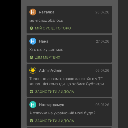
Н
наталка
28.07.26
мені сподобалось
МІЙ СУСІД ТОТОРО
Н
Нана
27.07.26
Хто цю ху....знімає
ДІМ МЕРТВИХ
AdminAdmin
06.07.26
Точно не знаємо, краще запитайте у ТГ
каналі цієї команди що робила Субтитри
ЗАХИСТИТИ АЙДОЛА
Н
Ностардамус
06.07.26
А озвучка на українській мові буде?
ЗАХИСТИТИ АЙДОЛА