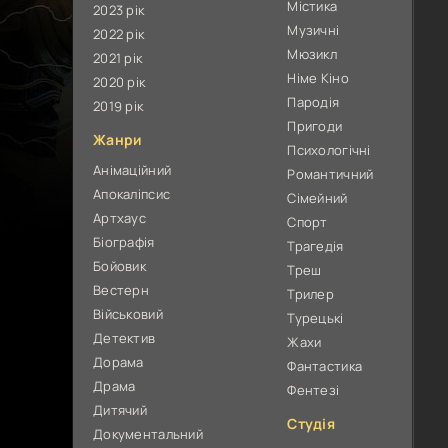
Містика
2023 рік
Музичні
2022 рік
Мюзикл
2021 рік
Німе Кіно
2020 рік
Пародія
2019 рік
Пригоди
Жанри
Психологічні
Анімаційний
Романтичний
Апокаліпсис
Сімейний
Артхаус
Спорт
Біографія
Трагедія
Бойовик
Треш
Вестерн
Трилер
Військовий
Турецькі
Детектив
Жахи
Дорама
Фантастика
Драма
Фентезі
Дитячий
Студія
Документальний