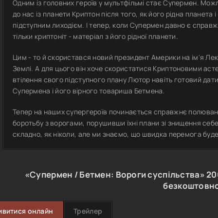
Одним із головних героїв у мультфільмі стає Супермен. Мож
до нас із планети Криптон після того, як його рідна планета 
підступним лиходієм. І тепер, коли Супермен давно є справ
тільки криптоніт - матеріал з його рідної планети.
Цим - то й скористався новий президент Америки на ім'я Ле
Землі. А для цього він хоче скористатися Криптоновими асте
втілення свого підступного плану Лютор навіть готовий дати
Супермена і його вірного товариша Бетмена.
Тепер на наших супергероїв починається справжнє полюванн
боротьбу з ворогами, порушивши їхні плани зі знищення себе
складно, як ніколи, але ми знаємо, що швидка перемога буд
«Супермен / Бетмен: Вороги суспільства»
20
безкоштовн
ивитися онлайн
Трейлер