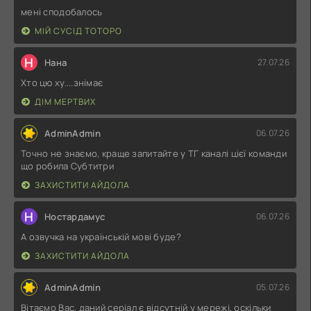
мені сподобалось
МІЙ СУСІД ТОТОРО
Н
Нана
27.07.26
Хто цю ху....знімає
ДІМ МЕРТВИХ
AdminAdmin
06.07.26
Точно не знаємо, краще запитайте у ТГ каналі цієї команди
що робила Субтитри
ЗАХИСТИТИ АЙДОЛА
Н
Ностардамус
06.07.26
А озвучка на українській мові буде?
ЗАХИСТИТИ АЙДОЛА
AdminAdmin
05.07.26
Вітаємо Вас, даний серіал є відсутній у мережі, оскільки