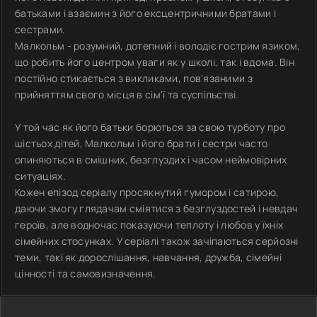
батьками і взаємин з його ексцентричними братами і
сестрами.
Малкольм - розумний, дотепний і володіє гострим язиком,
що робить його центром уваги як у школі, так і вдома. Він
постійно стикається з викликами, пов'язаними з
прийняттям свого місця в сім'ї та суспільстві.
У той час як його батьки борються за свою турботу про
шістьох дітей, Малкольм і його брати і сестри часто
опиняються в смішних, безглуздих і часом неймовірних
ситуаціях.
Кожен епізод серіалу просякнутий гумором і сатирою,
даючи змогу глядачам сміятися з безглуздостей і невдач
героїв, але водночас показуючи теплоту і любов у їхніх
сімейних стосунках. У серіалі також зачіпаються серйозні
теми, такі як дорослішання, навчання, дружба, сімейні
цінності та самовизначення.