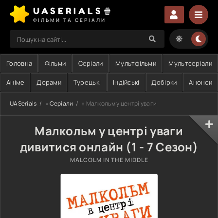
UASERIALS🍿
ФІЛЬМИ ТА СЕРІАЛИ
Головна
Фільми
Серіали
Мультфільми
Мультсеріали
Аніме
Дорами
Турецькі
Індійські
Добірки
Анонси
UASerials
»
Серіали
» Малкольм у центрі уваги
Малкольм у центрі уваги
дивитися онлайн (1 - 7 Сезон)
MALCOLM IN THE MIDDLE