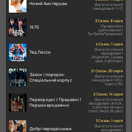
Новий Амстердам
(Багатоголосий
закадровий | 1+1)
3 Сезон, 8 серія
(Професійно
1670
дубльований |
ТакТребаПродакшн)
4 Сезон, 1 серія
(Багатоголосий
Тед Лассо
закадровий |
DniproFilm, Цікава
Ідея, Субтитри)
21 Сезон, 20 серія
Закон і порядок:
(Багатоголосий
Спеціальний корпус
закадровий | НТН,
Індиго ТВ)
2 Сезон, 14 серія
Первородні / Прадавні /
(Багатоголосий
закадровий | AniUA,
Першонародженні
Субтитри | В один
голос, Bezro Studio)
3 Сезон, 1 серія
(Багатоголосий
Добрі передвісники
закадровий |