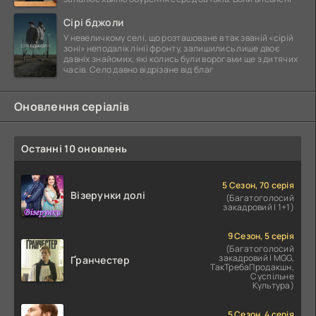
Сірі бджоли
У невеличкому селі, що розташоване в так званій «сірій
зоні» неподалік лінії фронту, залишились лише двоє
давніх знайомих, які колись були ворогами ще з дитячих
часів. Село давно відрізане від благ
Оновлення серіалів
Останні 10 оновлень
5 Сезон, 70 серія
Візерунки долі
(Багатоголосий
закадровий | 1+1)
9 Сезон, 5 серія
(Багатоголосий
закадровий | MGG,
Ґранчестер
ТакТребаПродакшн,
Суспільне
Культура)
5 Сезон, 4 серія