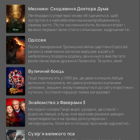
Месники: Сходження Доктора Дума
Легендарні супергерої знову об'єднуються, щоб
зустрітися з найнебезпечнішим випробуванням у
своєму житті. Після численних битв, болючих втрат і
важких перемог вони стали сильнішими, мудрішими та
ще
Одіссея
Після завершення Троянської війни цар Ітаки Одіссей
разом із невеликим загоном вирушає в довгу й
небезпечну подорож додому, де на нього вже багато
років чекає вірна дружина Пенелопа. Та шлях, який
Вуличний боєць
Події переносять у 1993 рік, де двоє колишніх бійців
вуличних поєдинків, які давно розійшлися різними
шляхами, змушені знову повернутися до світу жорстоких
сутичок. Їх спокій порушує поява загадкової
Знайомство з Факерами 3
Молодий чоловік Генрі виріс у родині, де спокій —
рідкісне явище, а будь-яке важливе рішення швидко
перетворюється на привід для суперечок і
непорозумінь. Коли він оголошує про намір одружитися,
це
Сузір’я великого пса