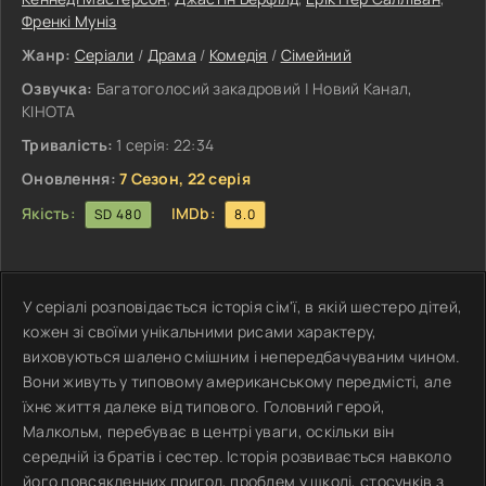
Френкі Муніз
Жанр:
Серіали
/
Драма
/
Комедія
/
Сімейний
Озвучка:
Багатоголосий закадровий | Новий Канал,
КІНОТА
Тривалість:
1 серія: 22:34
Оновлення:
7 Сезон, 22 серія
Якість:
IMDb:
SD 480
8.0
У серіалі розповідається історія сім'ї, в якій шестеро дітей,
кожен зі своїми унікальними рисами характеру,
виховуються шалено смішним і непередбачуваним чином.
Вони живуть у типовому американському передмісті, але
їхнє життя далеке від типового. Головний герой,
Малкольм, перебуває в центрі уваги, оскільки він
середній із братів і сестер. Історія розвивається навколо
його повсякденних пригод, проблем у школі, стосунків з