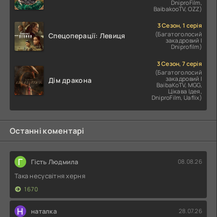
DniproFilm,
BaibakooTV, OZZ)
3 Сезон, 1 серія
(Багатоголосий
Спецоперації: Левиця
закадровий |
Dniprofilm)
3 Сезон, 7 серія
(Багатоголосий
закадровий |
Дім дракона
BaibaKoTV, MGG,
Цікава Ідея,
DniproFilm, Uaflix)
Останні коментарі
Г
Гість Людмила
08.08.26
Така несусвітня херня
1670
Н
наталка
28.07.26