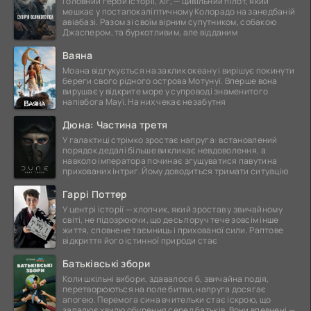
Головний герой історії, Хіг, — цивільний пілот, який
мешкає у постапокаліптичному Колорадо на занедбаній
авіабазі. Разом зі своїм вірним супутником, собакою
Джаспером, та буркотливим, але відданим
Ваяна
Моана відгукується на заклик океану і вирішує покинути
береги свого рідного острова Мотунуї. Вперше вона
вирушає у відкрите море у супроводі знаменитого
напівбога Мауї. На них чекає незабутня
Дюна: Частина третя
У галактиці стрімко зростає напруга: встановлений
порядок дедалі більше викликає невдоволення, а
навколо імператора починає згущуватися павутина
прихованих інтриг. Йому доводиться тримати ситуацію
Гаррі Поттер
У центрі історії — хлопчик, який зростав у звичайному
світі, не підозрюючи, що десь поруч тече зовсім інше
життя, сповнене таємниць і прихованої сили. Раптове
відкриття його істинної природи стає
Батьківські збори
Коли шкільні вибори, здавалося б, звичайна подія,
перетворюються на поле битви, напруга досягає
апогею. Перемога сина вчительки стає іскрою, що
запалює хвилю обурення серед батьків. Вони впевнені —