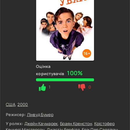
16+
Оцінка
100%
користувачів
1
0
США
,
2000
Режисер:
Лінвуд Бумер
У ролях:
Джейн Качмарек
,
Браян Кренстон
,
Крістофер
Кеннеді Мастерсон
,
Джастін Берфілд
,
Ерік Пер Салліван
,