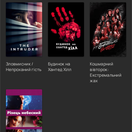
Зловмисник /
Будинок на
Кошмарний
Непроханий гість
Хантед Хілл
вівторок:
Екстремальний
жах