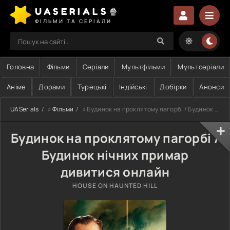
UASERIALS🍿
ФІЛЬМИ ТА СЕРІАЛИ
Головна
Фільми
Серіали
Мультфільми
Мультсеріали
Аніме
Дорами
Турецькі
Індійські
Добірки
Анонси
UASerials
»
Фільми
» Будинок на проклятому пагорбі / Будинок нічних примар
Будинок на проклятому пагорбі /
Будинок нічних примар
дивитися онлайн
HOUSE ON HAUNTED HILL