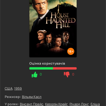
16+
Оцінка користувачів
0
0
США
,
1959
Режисер:
Вільям Касл
У ролях:
Вінсент Прайс
,
Керолін Крейг
,
Річард Лонг
,
Еліша