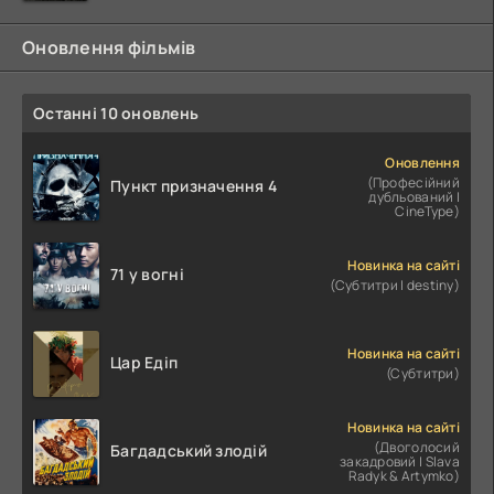
Оновлення фільмів
Останні 10 оновлень
Оновлення
(Професійний
Пункт призначення 4
дубльований |
CineType)
Новинка на сайті
71 у вогні
(Субтитри | destiny)
Новинка на сайті
Цар Едіп
(Субтитри)
Новинка на сайті
(Двоголосий
Багдадський злодій
закадровий | Slava
Radyk & Artymko)