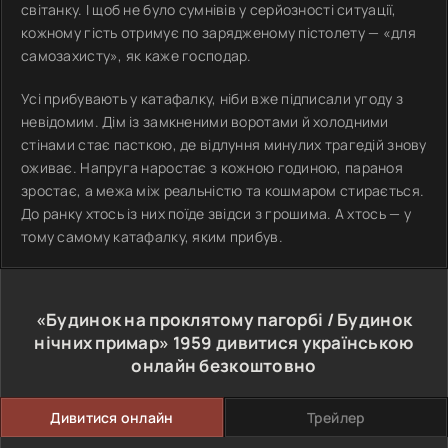
світанку. І щоб не було сумнівів у серйозності ситуації,
кожному гість отримує по зарядженому пістолету — «для
самозахисту», як каже господар.
Усі прибувають у катафалку, ніби вже підписали угоду з
невідомим. Дім із замкненими воротами й холодними
стінами стає пасткою, де відлуння минулих трагедій знову
оживає. Напруга наростає з кожною годиною, параноя
зростає, а межа між реальністю та кошмаром стирається.
До ранку хтось із них поїде звідси з грошима. А хтось — у
тому самому катафалку, яким прибув.
«Будинок на проклятому пагорбі / Будинок
нічних примар»
1959
дивитися українською
онлайн безкоштовно
Дивитися онлайн
Трейлер