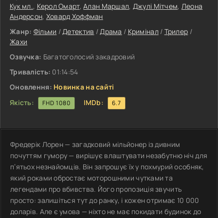
Кук мл.
,
Керол Омарт
,
Алан Маршал
,
Джулі Мітчем
,
Леона
Андерсон
,
Ховард Хоффман
Жанр:
Фільми
/
Детектив
/
Драма
/
Кримінал
/
Трилер
/
Жахи
Озвучка:
Багатоголосий закадровий
Тривалість:
01:14:54
Оновлення:
Новинка на сайті
Якість:
IMDb:
FHD 1080
6.7
Фредерік Лорен — загадковий мільйонер із дивним
почуттям гумору — вирішує влаштувати незабутню ніч для
п’ятьох незнайомців. Він запрошує їх у похмурий особняк,
який роками обростає моторошними чутками та
легендами про вбивства. Його пропозиція звучить
просто: залишіться тут до ранку, і кожен отримає 10 000
доларів. Але є умова — ніхто не має покидати будинок до