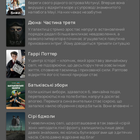
береги свого рідного острова Мотунуї. Вперше вона
вирушає у відкрите море у супроводі знаменитого
напівбога Мауї. На них чекає незабутня
Дюна: Частина третя
У галактиці стрімко зростає напруга: встановлений
порядок дедалі більше викликає невдоволення, а
навколо імператора починає згущуватися павутина
прихованих інтриг. Йому доводиться тримати ситуацію
Гаррі Поттер
У центрі історії — хлопчик, який зростав у звичайному
світі, не підозрюючи, що десь поруч тече зовсім інше
життя, сповнене таємниць і прихованої сили. Раптове
відкриття його істинної природи стає
Батьківські збори
Коли шкільні вибори, здавалося б, звичайна подія,
перетворюються на поле битви, напруга досягає
апогею. Перемога сина вчительки стає іскрою, що
запалює хвилю обурення серед батьків. Вони впевнені —
Сірі бджоли
У невеличкому селі, що розташоване в так званій «сірій
зоні» неподалік лінії фронту, залишились лише двоє
давніх знайомих, які колись були ворогами ще з дитячих
часів. Село давно відрізане від благ