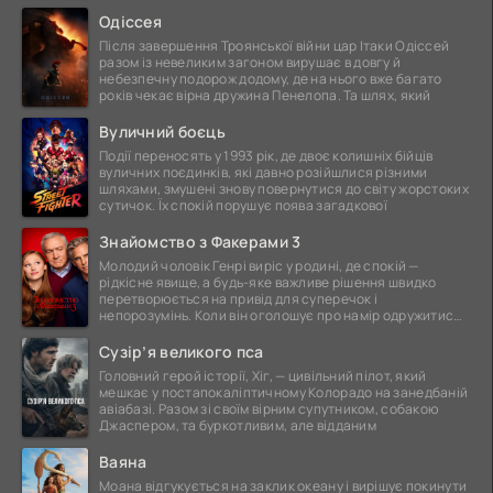
ще
Одіссея
Після завершення Троянської війни цар Ітаки Одіссей
разом із невеликим загоном вирушає в довгу й
небезпечну подорож додому, де на нього вже багато
років чекає вірна дружина Пенелопа. Та шлях, який
Вуличний боєць
Події переносять у 1993 рік, де двоє колишніх бійців
вуличних поєдинків, які давно розійшлися різними
шляхами, змушені знову повернутися до світу жорстоких
сутичок. Їх спокій порушує поява загадкової
Знайомство з Факерами 3
Молодий чоловік Генрі виріс у родині, де спокій —
рідкісне явище, а будь-яке важливе рішення швидко
перетворюється на привід для суперечок і
непорозумінь. Коли він оголошує про намір одружитися,
це
Сузір’я великого пса
Головний герой історії, Хіг, — цивільний пілот, який
мешкає у постапокаліптичному Колорадо на занедбаній
авіабазі. Разом зі своїм вірним супутником, собакою
Джаспером, та буркотливим, але відданим
Ваяна
Моана відгукується на заклик океану і вирішує покинути