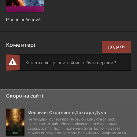
Різець небесний
Коментарі
ДОДАТИ
Коментарів ще нема. Хочете бути першим?
Скоро на сайті
Месники: Сходження Доктора Дума
Легендарні супергерої знову об'єднуються, щоб
зустрітися з найнебезпечнішим випробуванням у
своєму житті. Після численних битв, болючих втрат і
важких перемог вони стали сильнішими, мудрішими та