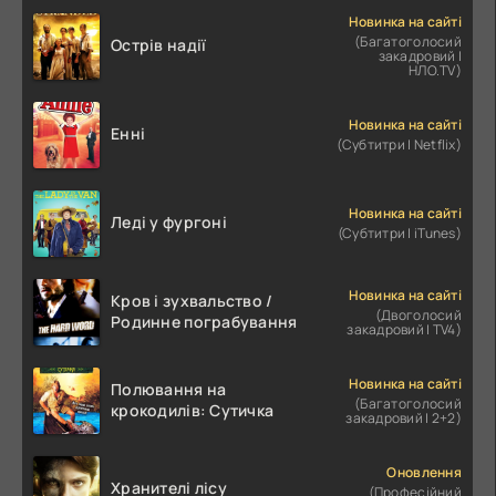
Новинка на сайті
(Багатоголосий
Острів надії
закадровий |
НЛО.TV)
Новинка на сайті
Енні
(Субтитри | Netflix)
Новинка на сайті
Леді у фургоні
(Субтитри | iTunes)
Новинка на сайті
Кров і зухвальство /
(Двоголосий
Родинне пограбування
закадровий | TV4)
Новинка на сайті
Полювання на
(Багатоголосий
крокодилів: Сутичка
закадровий | 2+2)
Оновлення
Хранителі лісу
(Професійний