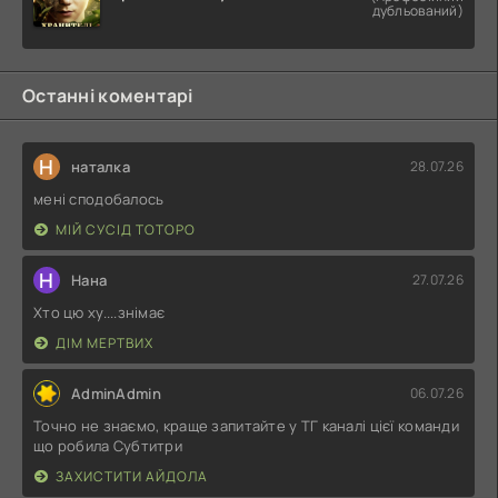
дубльований)
Останні коментарі
Н
наталка
28.07.26
мені сподобалось
МІЙ СУСІД ТОТОРО
Н
Нана
27.07.26
Хто цю ху....знімає
ДІМ МЕРТВИХ
AdminAdmin
06.07.26
Точно не знаємо, краще запитайте у ТГ каналі цієї команди
що робила Субтитри
ЗАХИСТИТИ АЙДОЛА