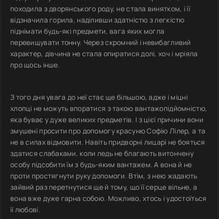
походила з дворянського роду, не стала винятком, і її
відзначила горила, наділивши здатністю з легкістю
піднімати будь-які предмети, вага яких могла
перевищувати тонну. Через скромний і невибагливий
характер, дівчина не стала опиратися долі, хоч і мріяла
про щось інше.
З того дня увага до неї стає ще більшою, адже і міцні
хлопці не можуть впоратися з такою вантажопідйомністю,
яка буває у дуже великих предметів. І з цієї причини вони
змушені просити про допомогу красуню Софію Лілер, а та
не в силах відмовити. Навіть придворні лицарі не бояться
здатися слабаками, коли ледь не благають витончену
особу підсобити їм з будь-яким вантажем. А вона й не
проти простягнути руку допомоги. Втім, з нею жадають
зайвий раз перетнутися ще й тому, що її серце вільне, а
вона вже дуже гарна собою. Можливо, хтось і удостоїться
її любові.