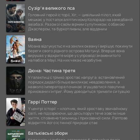
це
Сузір’я великого пса
Головний герой історії, Хіг, — цивільний пілот, який
мешкає у постапокаліптичному Колорадо на занедбаній
авіабазі. Разом зі своїм вірним супутником, собакою
Джаспером, та буркотливим, але відданим
Ваяна
Моана відгукується на заклик океану і вирішує покинути
береги свого рідного острова Мотунуї. Вперше вона
вирушає у відкрите море у супроводі знаменитого
напівбога Мауї. На них чекає незабутня
Дюна: Частина третя
У галактиці стрімко зростає напруга: встановлений
порядок дедалі більше викликає невдоволення, а
навколо імператора починає згущуватися павутина
прихованих інтриг. Йому доводиться тримати ситуацію
Гаррі Поттер
У центрі історії — хлопчик, який зростав у звичайному
світі, не підозрюючи, що десь поруч тече зовсім інше
життя, сповнене таємниць і прихованої сили. Раптове
відкриття його істинної природи стає
Батьківські збори
Коли шкільні вибори, здавалося б, звичайна подія,