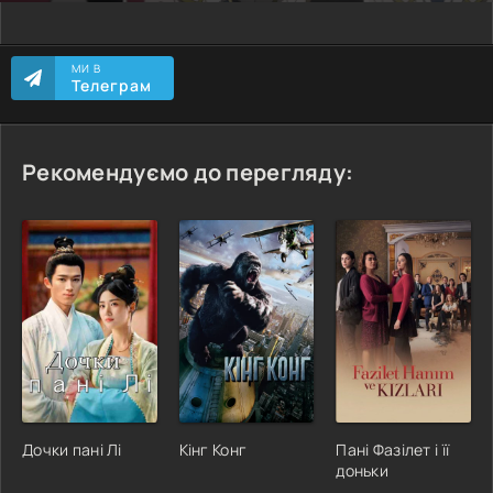
МИ В
Телеграм
Рекомендуємо до перегляду:
Дочки пані Лі
Кінг Конг
Пані Фазілет і її
доньки