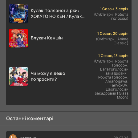
1 Сезон, 3 серія
Кулак Полярної зірки:
(Субтитри | Робота
ХОКУТО НО КЕН / Кулак
голосом)
Північної Зорі
1 Сезон, 20 серія
Блукач Кеншін
(Субтитри | Anime
Classic)
1 Сезон, 13 серія
(Субтитри | Робота
Голосом,
Багатоголосий
Чи можу я дещо
закадровий |
Робота Голосом,
попросити?
Amanogawa,
FanVoxUA,
Двоголосий
закадровий | Glass
Moon)
Останні коментарі
Н
наталка
28.07.26