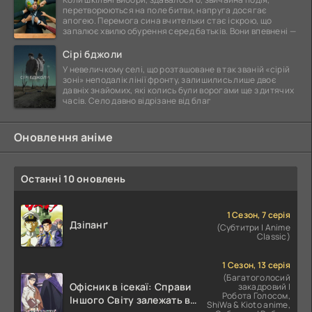
перетворюються на поле битви, напруга досягає
апогею. Перемога сина вчительки стає іскрою, що
запалює хвилю обурення серед батьків. Вони впевнені —
Сірі бджоли
У невеличкому селі, що розташоване в так званій «сірій
зоні» неподалік лінії фронту, залишились лише двоє
давніх знайомих, які колись були ворогами ще з дитячих
часів. Село давно відрізане від благ
Оновлення аніме
Останні 10 оновлень
1 Сезон, 7 серія
Дзіпанґ
(Субтитри | Anime
Classic)
1 Сезон, 13 серія
(Багатоголосий
Офісник в ісекаї: Справи
закадровий |
Робота Голосом,
Іншого Світу залежать від
ShiWa & Kioto anime,