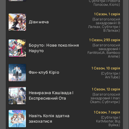
Корпоративного Раба
Субтитри | Робота
Голосом, Кіото)
1 Сезон, 1 серія
(Багатоголосий
Діви меча
закадровий | В
Лапках, Субтитри |
В Лапках)
1 Сезон, 293 серія
Боруто: Нове покоління
(Багатоголосий
закадровий |
Наруто
FanWoxUA, Bamboo
Anime)
1 Сезон, 10 серія
Фан-клуб Кіріо
(Субтитри |
AniTube)
1 Сезон, 12 серія
Невиразна Кашівада І
(Багатоголосий
Експресивний Ота
закадровий | Inari
Okami, Субтитри)
1 Сезон, 7 серія
Навіть Копія здатна
(Субтитри |
закохатися
KatMaster, Від
Вуйка)