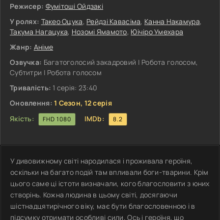
Режисер:
Фумітоші Ойдзакі
У ролях:
Такео Оцука
,
Рейдзі Кавасіма
,
Канна Накамура
,
Такума Нагацука
,
Нозомі Ямамото
,
Юічіро Умехара
Жанр:
Аніме
Озвучка:
Багатоголосий закадровий | Робота голосом,
Субтитри | Робота голосом
Тривалість:
1 серія: 23:40
Оновлення:
1 Сезон, 12 серія
Якість:
IMDb:
FHD 1080
8.2
У дивовижному світі народилася і проживала героїня,
оскільки на багато подій там впливали боги-тварини. Крім
цього саме ці істоти визначали, кого благословити з юних
створінь. Кожна людина в цьому світі, досягаючи
шістнадцятирічного віку, має бути благословенною і в
підсумку отримати особливі сили. Ось і героїня, що