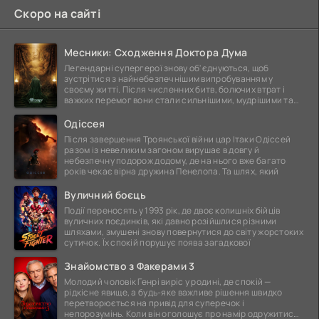
Скоро на сайті
Месники: Сходження Доктора Дума
Легендарні супергерої знову об'єднуються, щоб
зустрітися з найнебезпечнішим випробуванням у
своєму житті. Після численних битв, болючих втрат і
важких перемог вони стали сильнішими, мудрішими та
ще
Одіссея
Після завершення Троянської війни цар Ітаки Одіссей
разом із невеликим загоном вирушає в довгу й
небезпечну подорож додому, де на нього вже багато
років чекає вірна дружина Пенелопа. Та шлях, який
Вуличний боєць
Події переносять у 1993 рік, де двоє колишніх бійців
вуличних поєдинків, які давно розійшлися різними
шляхами, змушені знову повернутися до світу жорстоких
сутичок. Їх спокій порушує поява загадкової
Знайомство з Факерами 3
Молодий чоловік Генрі виріс у родині, де спокій —
рідкісне явище, а будь-яке важливе рішення швидко
перетворюється на привід для суперечок і
непорозумінь. Коли він оголошує про намір одружитися,