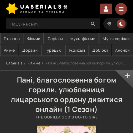
UASERIALS🍿
ФІЛЬМИ ТА СЕРІАЛИ
Головна
Фільми
Серіали
Мультфільми
Мультсеріали
Аніме
Дорами
Турецькі
Індійські
Добірки
Анонси
UASerials
»
Аніме
» Пані, благословенна богом горили, улюблениця лицарського ордену
Пані, благословенна богом
горили, улюблениця
лицарського ордену дивитися
онлайн (1 Сезон)
THE GORILLA GOD'S GO-TO GIRL