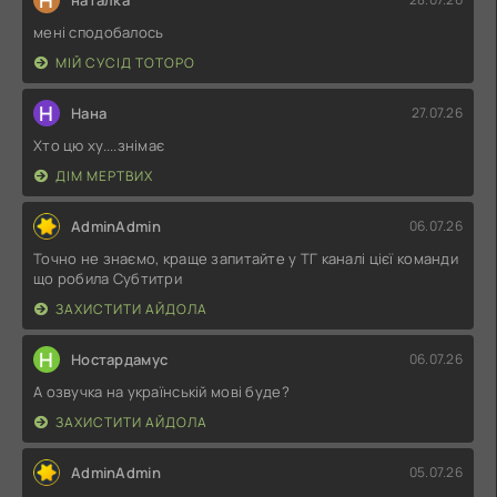
мені сподобалось
МІЙ СУСІД ТОТОРО
Н
Нана
27.07.26
Хто цю ху....знімає
ДІМ МЕРТВИХ
AdminAdmin
06.07.26
Точно не знаємо, краще запитайте у ТГ каналі цієї команди
що робила Субтитри
ЗАХИСТИТИ АЙДОЛА
Н
Ностардамус
06.07.26
А озвучка на українській мові буде?
ЗАХИСТИТИ АЙДОЛА
AdminAdmin
05.07.26