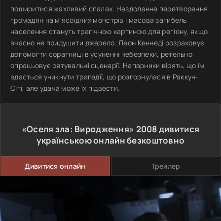
поширитися жахливий спалах. Нездоланне перетворення
громадян на м'ясоїдних монстрів і масова загибель
населення стануть трагічною картиною для регіону, якщо
вчасно не придушити джерело. Леон Кеннеді розраховує
допомогти соратниці в усуненні небезпеки, ретельно
опрацьовує рятувальні сценарії. Напарники вірять, що їм
вдасться уникнути трагедії, що розгорнулася в Раккун-
Сіті, але удача може їх підвести.
«Оселя зла: Виродження»
2008
дивитися
українською онлайн безкоштовно
Дивитися онлайн
Трейлер