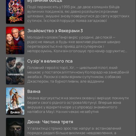
Вуличний боєць
Події переносять у 1993 рік, де двоє колишніх бійців
вуличних поєдинків, які давно розійшлися різними
шляхами, змушені знову повернутися до світу жорстоких
сутичок. Їх спокій порушує поява загадкової
Знайомство з Факерами 3
Молодий чоловік Генрі виріс у родині, де спокій —
рідкісне явище, а будь-яке важливе рішення швидко
перетворюється на привід для суперечок і
непорозумінь. Коли він оголошує про намір одружитися,
це
Сузір’я великого пса
Головний герой історії, Хіг, — цивільний пілот, який
мешкає у постапокаліптичному Колорадо на занедбаній
авіабазі. Разом зі своїм вірним супутником, собакою
Джаспером, та буркотливим, але відданим
Ваяна
Моана відгукується на заклик океану і вирішує покинути
береги свого рідного острова Мотунуї. Вперше вона
вирушає у відкрите море у супроводі знаменитого
напівбога Мауї. На них чекає незабутня
Дюна: Частина третя
У галактиці стрімко зростає напруга: встановлений
порядок дедалі більше викликає невдоволення, а