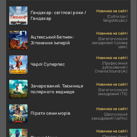
Новинка на сайті
Ґандахар: світлові роки /
(Субтитри |
Гандахар
SergoMozaic)
Новинка на сайті
Ацтекський Бетмен:
(Багатоголосий
Зіткнення імперій
закадровий | Цікава
ідея)
Новинка на сайті
(Професійний
Чарлі Суперпес
дубльований |
Cinema Sound UA)
Новинка на сайті
Зачарований. Таємниця
(Багатоголосий
полярного ведмедя
закадровий | TS)
Новинка на сайті
Пірати семи морів
(Двоголосий
закадровий | UaFlix)
Новинка на сайті
(Професійний