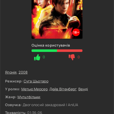
18+
Оцінка користувачів
0
0
Японія
,
2008
Режисер:
Суґа Шьотаро
У ролях:
Метью Мерсер
,
Дейв Вітенберґ
,
Венді
Жанр:
Мультфільми
Озвучка:
Двоголосий закадровий | AniUA
Тривалість:
01:36:06