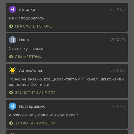
Н
наталка
28.07.26
мені сподобалось
МІЙ СУСІД ТОТОРО
Н
Нана
27.07.26
Хто цю ху....знімає
ДІМ МЕРТВИХ
AdminAdmin
06.07.26
Точно не знаємо, краще запитайте у ТГ каналі цієї команди
що робила Субтитри
ЗАХИСТИТИ АЙДОЛА
Н
Ностардамус
06.07.26
А озвучка на українській мові буде?
ЗАХИСТИТИ АЙДОЛА