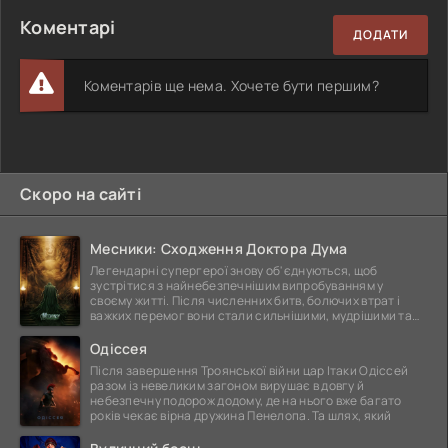
Коментарі
ДОДАТИ
Коментарів ще нема. Хочете бути першим?
Скоро на сайті
Месники: Сходження Доктора Дума
Легендарні супергерої знову об'єднуються, щоб
зустрітися з найнебезпечнішим випробуванням у
своєму житті. Після численних битв, болючих втрат і
важких перемог вони стали сильнішими, мудрішими та
ще
Одіссея
Після завершення Троянської війни цар Ітаки Одіссей
разом із невеликим загоном вирушає в довгу й
небезпечну подорож додому, де на нього вже багато
років чекає вірна дружина Пенелопа. Та шлях, який