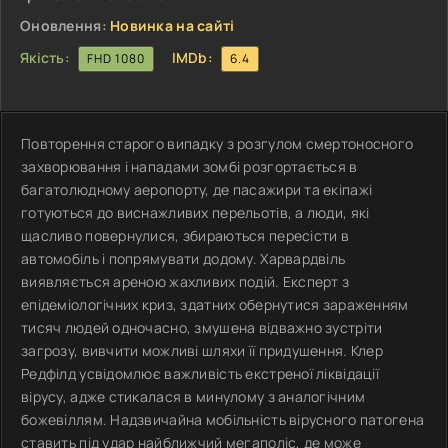
Оновлення:
Новинка на сайті
Якість:
IMDb:
FHD 1080
6.4
Повторення старого випадку з розгулом смертоносного
захворювання і нападами зомбі розгортається в
багатолюдному аеропорту, де пасажири та екіпажі
готуються до виснажливих перельотів, а люди, які
щасливо повернулися, збираються пересісти в
автомобіль і попрямувати додому. Харвардвіль
виявляється ареною жахливих подій. Експерт з
епідеміологічних криз, здатних обернутися зараженням
тисяч людей одночасно, змушена відважно зустріти
загрозу, вивчити можливі шляхи її придушення. Клер
Редфілд усвідомлює важливість екстреної ліквідації
вірусу, адже стикалася в минулому з аналогічним
божевіллям. Надзвичайна мобільність вірусного патогена
ставить під удар найближчий мегаполіс, де може