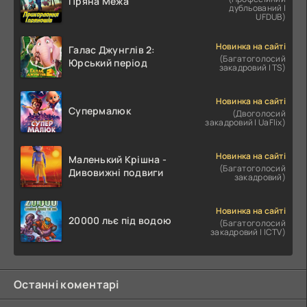
Пряна Межа
дубльований |
UFDUB)
Новинка на сайті
Галас Джунглів 2:
(Багатоголосий
Юрський період
закадровий | TS)
Новинка на сайті
Супермалюк
(Двоголосий
закадровий | UaFlix)
Новинка на сайті
Маленький Крішна -
(Багатоголосий
Дивовижні подвиги
закадровий)
Новинка на сайті
20000 льє під водою
(Багатоголосий
закадровий | ICTV)
Останні коментарі