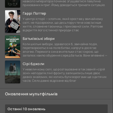
навколо імператора починає згущуватися павутина
прихованих інтриг. Йому доводиться тримати ситуацію
Гаррі Поттер
У центрі історії — хлопчик, який зростав у звичайному
світі, не підозрюючи, що десь поруч тече зовсім інше
життя, сповнене таємниць і прихованої сили. Раптове
відкриття його істинної природи стає
Батьківські збори
Коли шкільні вибори, здавалося б, звичайна подія,
перетворюються на поле битви, напруга досягає
апогею. Перемога сина вчительки стає іскрою, що
запалює хвилю обурення серед батьків. Вони впевнені —
Сірі бджоли
У невеличкому селі, що розташоване в так званій «сірій
зоні» неподалік лінії фронту, залишились лише двоє
давніх знайомих, які колись були ворогами ще з дитячих
часів. Село давно відрізане від благ
Оновлення мультфільмів
Останні 10 оновлень