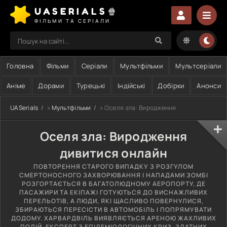
UASERIALS🍿
ФІЛЬМИ ТА СЕРІАЛИ
Головна
Фільми
Серіали
Мультфільми
Мультсеріали
Аніме
Дорами
Турецькі
Індійські
Добірки
Анонси
UASerials
»
Мультфільми
» Оселя зла: Виродження
Оселя зла: Виродження
дивитися онлайн
ПОВТОРЕННЯ СТАРОГО ВИПАДКУ З РОЗГУЛОМ
СМЕРТОНОСНОГО ЗАХВОРЮВАННЯ І НАПАДАМИ ЗОМБІ
РОЗГОРТАЄТЬСЯ В БАГАТОЛЮДНОМУ АЕРОПОРТУ, ДЕ
ПАСАЖИРИ ТА ЕКІПАЖІ ГОТУЮТЬСЯ ДО ВИСНАЖЛИВИХ
ПЕРЕЛЬОТІВ, А ЛЮДИ, ЯКІ ЩАСЛИВО ПОВЕРНУЛИСЯ,
ЗБИРАЮТЬСЯ ПЕРЕСІСТИ В АВТОМОБІЛЬ І ПОПРЯМУВАТИ
ДОДОМУ. ХАРВАРДВІЛЬ ВИЯВЛЯЄТЬСЯ АРЕНОЮ ЖАХЛИВИХ
ПОДІЙ. ЕКСПЕРТ З ЕПІДЕМІОЛОГІЧНИХ КРИЗ, ЗДАТНИХ