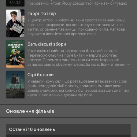
прихованих інтриг. Йому доводиться тримати ситуацію
Гаррі Поттер
У центрі історії — хлопчик, який зростав у звичайному
світі, не підозрюючи, що десь поруч тече зовсім інше
життя, сповнене таємниць і прихованої сили. Раптове
відкриття його істинної природи стає
Батьківські збори
Коли шкільні вибори, здавалося б, звичайна подія,
перетворюються на поле битви, напруга досягає
апогею. Перемога сина вчительки стає іскрою, що
запалює хвилю обурення серед батьків. Вони впевнені —
Сірі бджоли
У невеличкому селі, що розташоване в так званій «сірій
зоні» неподалік лінії фронту, залишились лише двоє
давніх знайомих, які колись були ворогами ще з дитячих
часів. Село давно відрізане від благ
Оновлення фільмів
Останні 10 оновлень