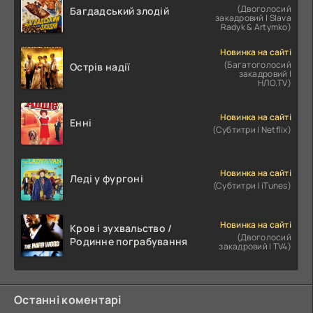
(Двоголосий
Багдадський злодій
закадровий | Slava
Radyk & Artymko)
Новинка на сайті
(Багатоголосий
Острів надії
закадровий |
НЛО.TV)
Новинка на сайті
Енні
(Субтитри | Netflix)
Новинка на сайті
Леді у фургоні
(Субтитри | iTunes)
Новинка на сайті
Кров і зухвальство /
(Двоголосий
Родинне пограбування
закадровий | TV4)
Останні коментарі