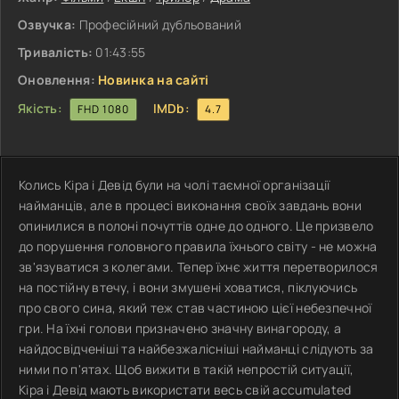
Озвучка:
Професійний дубльований
Тривалість:
01:43:55
Оновлення:
Новинка на сайті
Якість:
IMDb:
FHD 1080
4.7
Колись Кіра і Девід були на чолі таємної організації
найманців, але в процесі виконання своїх завдань вони
опинилися в полоні почуттів одне до одного. Це призвело
до порушення головного правила їхнього світу - не можна
зв'язуватися з колегами. Тепер їхнє життя перетворилося
на постійну втечу, і вони змушені ховатися, піклуючись
про свого сина, який теж став частиною цієї небезпечної
гри. На їхні голови призначено значну винагороду, а
найдосвідченіші та найбезжалісніші найманці слідують за
ними по п'ятах. Щоб вижити в такій непростій ситуації,
Кіра і Девід мають використати весь свій accumulated