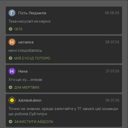
Г
Гість Людмила
08.08.26
Така несусвітня херня
1670
Н
наталка
28.07.26
мені сподобалось
МІЙ СУСІД ТОТОРО
Н
Нана
27.07.26
Хто цю ху....знімає
ДІМ МЕРТВИХ
AdminAdmin
06.07.26
Точно не знаємо, краще запитайте у ТГ каналі цієї команди
що робила Субтитри
ЗАХИСТИТИ АЙДОЛА