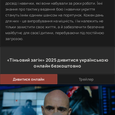
досвід і навички, які вони набували за роки роботи. Їхні
знання про тактику ведення бою і навички укриття
стануть їхнім єдиним шансом на порятунок. Кожен день
для них - це випробування на міцність, і їм належить не
тільки захистити своє життя, а й забезпечити безпечне
майбутнє для своєї дитини, перебуваючи під постійною
загрозою.
«Тіньовий загін»
2025
дивитися українською
онлайн безкоштовно
Дивитися онлайн
Трейлер