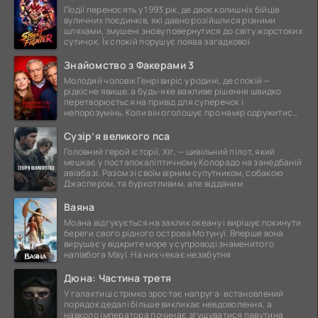
Події переносять у 1993 рік, де двоє колишніх бійців
вуличних поєдинків, які давно розійшлися різними
шляхами, змушені знову повернутися до світу жорстоких
сутичок. Їх спокій порушує поява загадкової
Знайомство з Факерами 3
Молодий чоловік Генрі виріс у родині, де спокій —
рідкісне явище, а будь-яке важливе рішення швидко
перетворюється на привід для суперечок і
непорозумінь. Коли він оголошує про намір одружитися,
це
Сузір’я великого пса
Головний герой історії, Хіг, — цивільний пілот, який
мешкає у постапокаліптичному Колорадо на занедбаній
авіабазі. Разом зі своїм вірним супутником, собакою
Джаспером, та буркотливим, але відданим
Ваяна
Моана відгукується на заклик океану і вирішує покинути
береги свого рідного острова Мотунуї. Вперше вона
вирушає у відкрите море у супроводі знаменитого
напівбога Мауї. На них чекає незабутня
Дюна: Частина третя
У галактиці стрімко зростає напруга: встановлений
порядок дедалі більше викликає невдоволення, а
навколо імператора починає згущуватися павутина