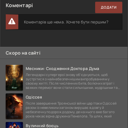
Коментарі
ДОДАТИ
Коментарів ще нема. Хочете бути першим?
Скоро на сайті
Месники: Сходження Доктора Дума
Легендарні супергерої знову об'єднуються, щоб
зустрітися з найнебезпечнішим випробуванням у
своєму житті. Після численних битв, болючих втрат і
важких перемог вони стали сильнішими, мудрішими та
ще
Одіссея
Після завершення Троянської війни цар Ітаки Одіссей
разом із невеликим загоном вирушає в довгу й
небезпечну подорож додому, де на нього вже багато
років чекає вірна дружина Пенелопа. Та шлях, який
Вуличний боєць