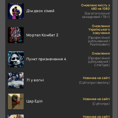
Оновлено якість з
480 на 1080
Дім двох сімей
(Багатоголосий
закадровий | ТВ-І)
Оновлення
Українського
озвучення
Мортал Комбат 2
(Професійний
дубльований |
Postmodern)
Оновлення
(Професійний
Пункт призначення 4
дубльований |
CineType)
Новинка на сайті
71 у вогні
(Субтитри | destiny)
Новинка на сайті
Цар Едіп
(Субтитри)
Новинка на сайті