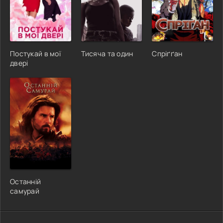
Постукай в мої
Тисяча та один
Спріґґан
двері
Останній
самурай