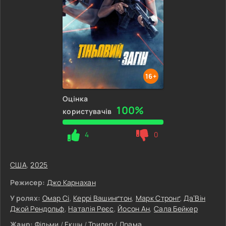
16+
Оцінка
100%
користувачів
4
0
США
,
2025
Режисер:
Джо Карнахан
У ролях:
Омар Сі
,
Керрі Вашинґтон
,
Марк Стронґ
,
Да’Він
Джой Рендольф
,
Наталія Реєс
,
Йосон Ан
,
Сала Бейкер
Жанр:
Фільми
/
Екшн
/
Трилер
/
Драма