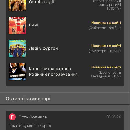
(Багатоголосий
Острів надії
закадровий |
НЛО.TV)
Новинка на сайті
Енні
(Субтитри | Netflix)
Новинка на сайті
Леді у фургоні
(Субтитри | iTunes)
Новинка на сайті
Кров і зухвальство /
(Двоголосий
Родинне пограбування
закадровий | TV4)
Останні коментарі
Г
Гість Людмила
08.08.26
Така несусвітня херня