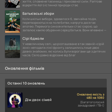
життя, сповнене таємниць і прихованої сили. Раптове
відкриття його істинної природи стає
Батьківські збори
Коли шкільні вибори, здавалося б, звичайна подія,
перетворюються на поле битви, напруга досягає
апогею. Перемога сина вчительки стає іскрою, що
запалює хвилю обурення серед батьків. Вони впевнені —
Сірі бджоли
У невеличкому селі, що розташоване в так званій «сірій
зоні» неподалік лінії фронту, залишились лише двоє
давніх знайомих, які колись були ворогами ще з дитячих
часів. Село давно відрізане від благ
Оновлення фільмів
Останні 10 оновлень
Оновлено якість з
480 на 1080
Дім двох сімей
(Багатоголосий
закадровий | ТВ-І)