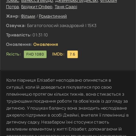
Томас
,
Ванесса Вердо
,
Дженніфер Будінські
,
Флоріан
Потра
,
Бріджит Опфер
,
Таня Саарі
Жанр:
Фільми
/
Романтичний
Озвучка:
Багатоголосий закадровий | 15K3
Тривалість:
01:31:10
Оновлення:
Оновлення
Якість:
IMDb:
FHD 1080
7.6
Коли піарниця Елізабет несподівано опиняється в
ситуації, коли їй доведеться піклуватися про свою
племінницю протягом кількох тижнів, вона стикається з
труднощами поєднання роботи та обов'язків із догляду за
дитиною. У пошуках балансу вона знаходить несподіване
джерело підтримки в особі Джеймі, вчителя її племінниці в
дитячому садку. Незабаром їхні стосунки стають
важливим елементом у житті Елізабет, допомагаючи їй
справлятися з несподіваними труднощами і відкриваючи