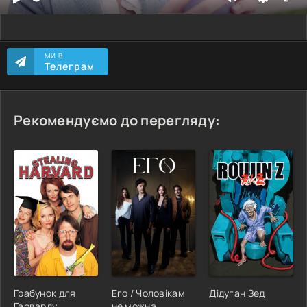
МИ В
Телеграм
Рекомендуємо до перегляду:
Грабунок для
Его / Чоловікам
Дідуган Зед
Гарварду
не можна