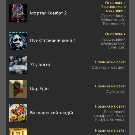
Оновлення
Українського
озвучення
Мортал Комбат 2
(Професійний
дубльований |
Postmodern)
Оновлення
(Професійний
Пункт призначення 4
дубльований |
CineType)
Новинка на сайті
71 у вогні
(Субтитри | destiny)
Новинка на сайті
Цар Едіп
(Субтитри)
Новинка на сайті
(Двоголосий
Багдадський злодій
закадровий | Slava
Radyk & Artymko)
Новинка на сайті