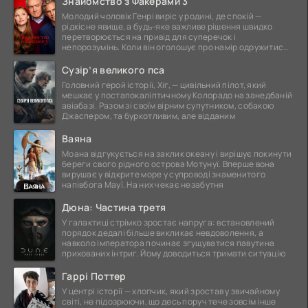
Знайомство з Факерами 3
Молодий чоловік Генрі виріс у родині, де спокій —
рідкісне явище, а будь-яке важливе рішення швидко
перетворюється на привід для суперечок і
непорозумінь. Коли він оголошує про намір одружитися,
це
Сузір’я великого пса
Головний герой історії, Хіг, — цивільний пілот, який
мешкає у постапокаліптичному Колорадо на занедбаній
авіабазі. Разом зі своїм вірним супутником, собакою
Джаспером, та буркотливим, але відданим
Ваяна
Моана відгукується на заклик океану і вирішує покинути
береги свого рідного острова Мотунуї. Вперше вона
вирушає у відкрите море у супроводі знаменитого
напівбога Мауї. На них чекає незабутня
Дюна: Частина третя
У галактиці стрімко зростає напруга: встановлений
порядок дедалі більше викликає невдоволення, а
навколо імператора починає згущуватися павутина
прихованих інтриг. Йому доводиться тримати ситуацію
Гаррі Поттер
У центрі історії — хлопчик, який зростав у звичайному
світі, не підозрюючи, що десь поруч тече зовсім інше