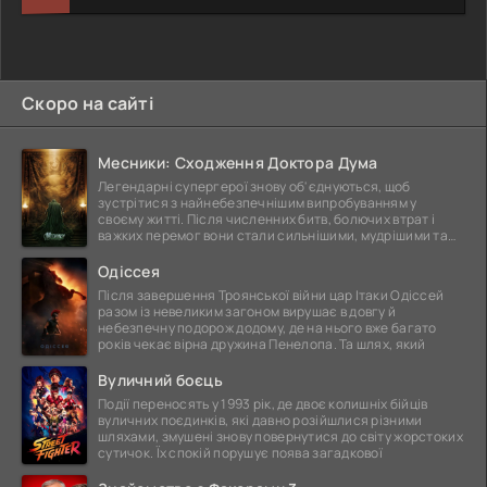
Скоро на сайті
Месники: Сходження Доктора Дума
Легендарні супергерої знову об'єднуються, щоб
зустрітися з найнебезпечнішим випробуванням у
своєму житті. Після численних битв, болючих втрат і
важких перемог вони стали сильнішими, мудрішими та
ще
Одіссея
Після завершення Троянської війни цар Ітаки Одіссей
разом із невеликим загоном вирушає в довгу й
небезпечну подорож додому, де на нього вже багато
років чекає вірна дружина Пенелопа. Та шлях, який
Вуличний боєць
Події переносять у 1993 рік, де двоє колишніх бійців
вуличних поєдинків, які давно розійшлися різними
шляхами, змушені знову повернутися до світу жорстоких
сутичок. Їх спокій порушує поява загадкової