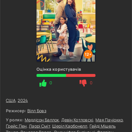
12+
Оцінка користувачів
0
0
США
,
2024
Режисер:
Вілл Бовз
У ролях:
Меддісон Баллок
,
Девін Котловскі
,
Мая Пачіокко
,
Ґрейс Пен
,
Ларрі Сміт
,
Шеріл Карбонелл
,
Гейді Мішель