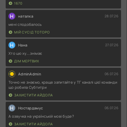
1670
Н
наталка
28.07.26
мені сподобалось
МІЙ СУСІД ТОТОРО
Н
Нана
27.07.26
Хто цю ху....знімає
ДІМ МЕРТВИХ
AdminAdmin
06.07.26
Точно не знаємо, краще запитайте у ТГ каналі цієї команди
що робила Субтитри
ЗАХИСТИТИ АЙДОЛА
Н
Ностардамус
06.07.26
А озвучка на українській мові буде?
ЗАХИСТИТИ АЙДОЛА