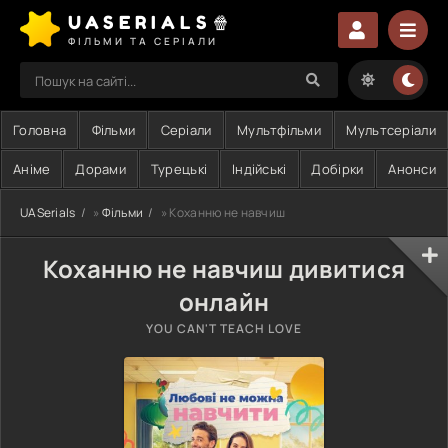
UASERIALS🍿
ФІЛЬМИ ТА СЕРІАЛИ
Головна
Фільми
Серіали
Мультфільми
Мультсеріали
Аніме
Дорами
Турецькі
Індійські
Добірки
Анонси
UASerials
»
Фільми
» Коханню не навчиш
Коханню не навчиш дивитися
онлайн
YOU CAN'T TEACH LOVE