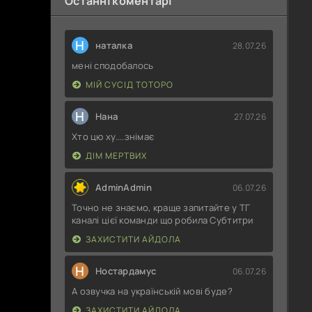
Останні коментарі
Н
наталка
28.07.26
мені сподобалось
МІЙ СУСІД ТОТОРО
Н
Нана
27.07.26
Хто цю ху....знімає
ДІМ МЕРТВИХ
AdminAdmin
06.07.26
Точно не знаємо, краще запитайте у ТГ
каналі цієї команди що робила Субтитри
ЗАХИСТИТИ АЙДОЛА
Н
Ностардамус
06.07.26
А озвучка на українській мові буде?
ЗАХИСТИТИ АЙДОЛА