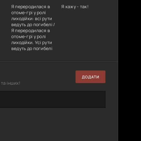
Я переродилася в
Я кажу - так!
отоме-грі у ролі
лиходійки: всі рути
ведуть до погибелі /
Я переродилася в
отоме-грі у ролі
лиходійки. Усі рути
ведуть до погибелі
ДОДАТИ
та інших!