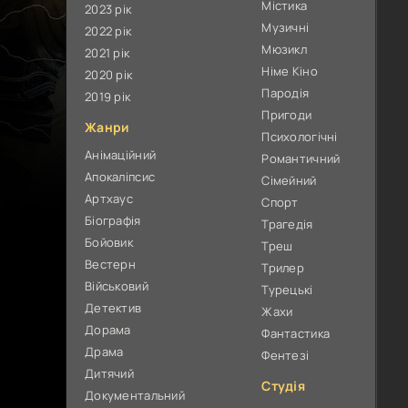
Містика
2023 рік
Музичні
2022 рік
Мюзикл
2021 рік
Німе Кіно
2020 рік
Пародія
2019 рік
Пригоди
Жанри
Психологічні
Анімаційний
Романтичний
Апокаліпсис
Сімейний
Артхаус
Спорт
Біографія
Трагедія
Бойовик
Треш
Вестерн
Трилер
Військовий
Турецькі
Детектив
Жахи
Дорама
Фантастика
Драма
Фентезі
Дитячий
Студія
Документальний