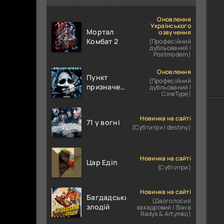
Оновлення
Українського
Мортал
озвучення
Комбат 2
(Професійний
дубльований |
Postmodern)
Оновлення
Пункт
(Професійний
призначення
дубльований |
CineType)
4
Новинка на сайті
71 у вогні
(Субтитри | destiny)
Новинка на сайті
Цар Едіп
(Субтитри)
Новинка на сайті
Багдадський
(Двоголосий
злодій
закадровий | Slava
Radyk & Artymko)