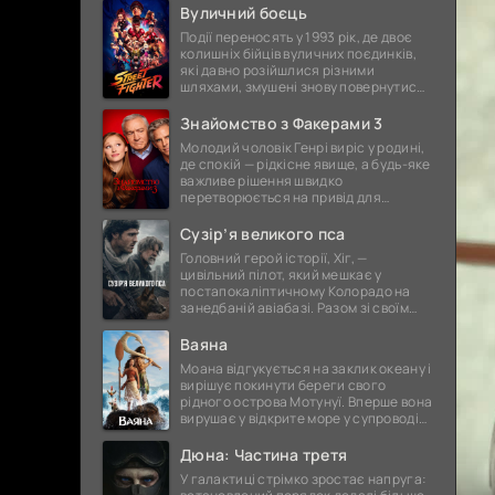
дружина Пенелопа. Та шлях, який
Вуличний боєць
Події переносять у 1993 рік, де двоє
колишніх бійців вуличних поєдинків,
які давно розійшлися різними
шляхами, змушені знову повернутися
до світу жорстоких сутичок. Їх спокій
порушує поява загадкової
Знайомство з Факерами 3
Молодий чоловік Генрі виріс у родині,
де спокій — рідкісне явище, а будь-яке
важливе рішення швидко
перетворюється на привід для
суперечок і непорозумінь. Коли він
оголошує про намір одружитися, це
Сузір’я великого пса
Головний герой історії, Хіг, —
цивільний пілот, який мешкає у
постапокаліптичному Колорадо на
занедбаній авіабазі. Разом зі своїм
вірним супутником, собакою
Джаспером, та буркотливим, але
Ваяна
відданим
Моана відгукується на заклик океану і
вирішує покинути береги свого
рідного острова Мотунуї. Вперше вона
вирушає у відкрите море у супроводі
знаменитого напівбога Мауї. На них
чекає незабутня
Дюна: Частина третя
У галактиці стрімко зростає напруга: