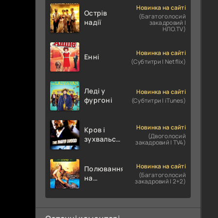
Новинка на сайті
Острів
(Багатоголосий
надії
закадровий |
НЛО.TV)
Новинка на сайті
Енні
(Субтитри | Netflix)
Леді у
Новинка на сайті
фургоні
(Субтитри | iTunes)
Новинка на сайті
Кров і
(Двоголосий
зухвальство
закадровий | TV4)
/ Родинне
пограбування
Новинка на сайті
Полювання
(Багатоголосий
на
закадровий | 2+2)
крокодилів:
Сутичка