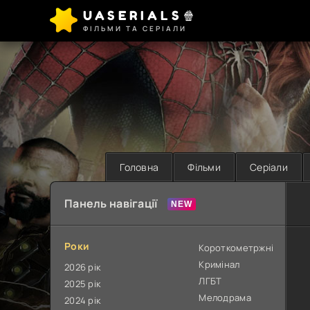
UASERIALS🍿
ФІЛЬМИ ТА СЕРІАЛИ
Головна
Фільми
Серіали
Панель навігації
Роки
Короткометржні
Кримінал
2026 рік
ЛГБТ
2025 рік
Мелодрама
2024 рік