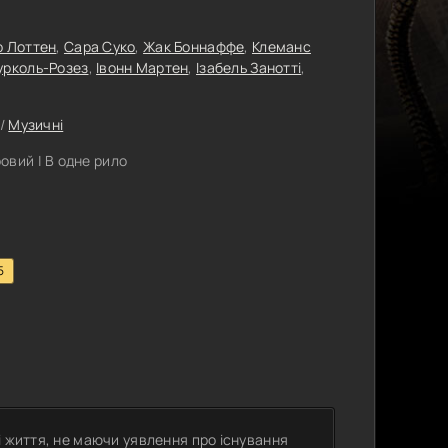
р Лоттен
,
Сара Суко
,
Жак Боннаффе
,
Клеманс
урколь-Розез
,
Івонн Мартен
,
Ізабель Занотті
,
/
Музичні
вий | В одне рило
5
і життя, не маючи уявлення про існування