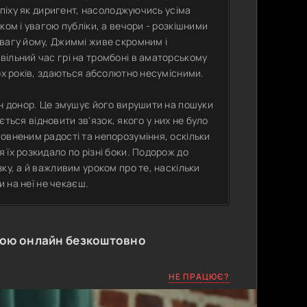
спіху як диригент, насолоджуючись усіма
ком і увагою публіки, а вечори - розкішними
вагу йому, Джиммі живе скромним і
ільний час грі на тромбоні в аматорському
ох років, здаються абсолютно несумісними.
ен донор. Це змушує його вирушити на пошуки
ається відновити зв'язок, якого у них не було
овненим радості та непорозуміння, оскільки
їх розкидало по різні боки. Подорож до
ку, а й важливим уроком про те, наскільки
и на неї не чекаєш.
кою онлайн безкоштовно
НЕ ПРАЦЮЄ?