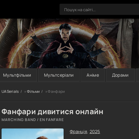
Мультфільми
Мультсеріали
Аніме
Дорами
UASerials
»
Фільми
» Фанфари
Фанфари дивитися онлайн
MARCHING BAND / EN FANFARE
Франція
,
2025