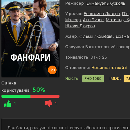
Режисер:
Еммануель Курколь
У ролях:
Бенжамен Лаверн
,
П'є
Массар
,
Анн Луаре
,
Матильда К
Ніколя Дюкрон
Жанр:
Фільми
/
Комедія
/
Драма
Озвучка:
Багатоголосий закадро
Тривалість:
01:43:26
Оновлення:
Новинка на сайті
12+
Якість:
IMDb:
FHD 1080
7.
Оцінка
50%
користувачів
1
1
Два брати, розлучені в юності, ведуть абсолютно протилежн