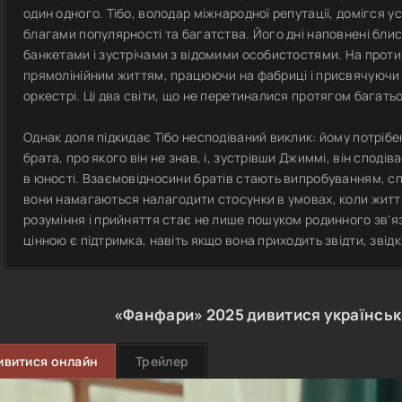
один одного. Тібо, володар міжнародної репутації, домігся у
благами популярності та багатства. Його дні наповнені блис
банкетами і зустрічами з відомими особистостями. На проти
прямолінійним життям, працюючи на фабриці і присвячуючи в
оркестрі. Ці два світи, що не перетиналися протягом багать
Однак доля підкидає Тібо несподіваний виклик: йому потріб
брата, про якого він не знав, і, зустрівши Джиммі, він сподів
в юності. Взаємовідносини братів стають випробуванням, сп
вони намагаються налагодити стосунки в умовах, коли життя 
розуміння і прийняття стає не лише пошуком родинного зв'яз
цінною є підтримка, навіть якщо вона приходить звідти, звідк
«Фанфари»
2025
дивитися українсь
ивитися онлайн
Трейлер