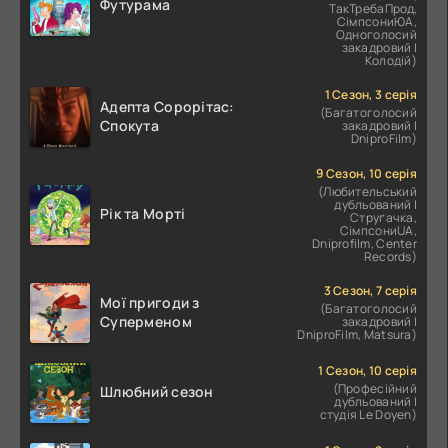
Футурама
ТакТребаПрод,
СімпсониЮА,
Одноголосий
закадровий |
Колодій)
1 Сезон, 3 серія
Адепта Сорорітас:
(Багатоголосий
Спокута
закадровий |
DniproFilm)
9 Сезон, 10 серія
(Любительський
дубльований |
Рік та Морті
Струґачка,
СімпсониUA,
Dniprofilm, Center
Records)
3 Сезон, 7 серія
Мої пригоди з
(Багатоголосий
Суперменом
закадровий |
DniproFilm, Matsura)
1 Сезон, 10 серія
(Професійний
Шлюбний сезон
дубльований |
студія Le Doyen)