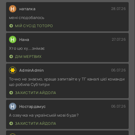
Н
наталка
28.07.26
мені сподобалось
МІЙ СУСІД ТОТОРО
Н
Нана
27.07.26
Хто цю ху....знімає
ДІМ МЕРТВИХ
AdminAdmin
06.07.26
Точно не знаємо, краще запитайте у ТГ каналі цієї команди
що робила Субтитри
ЗАХИСТИТИ АЙДОЛА
Н
Ностардамус
06.07.26
А озвучка на українській мові буде?
ЗАХИСТИТИ АЙДОЛА