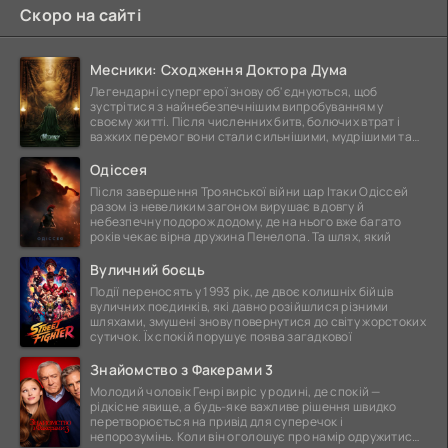
Скоро на сайті
Месники: Сходження Доктора Дума
Легендарні супергерої знову об'єднуються, щоб
зустрітися з найнебезпечнішим випробуванням у
своєму житті. Після численних битв, болючих втрат і
важких перемог вони стали сильнішими, мудрішими та
ще
Одіссея
Після завершення Троянської війни цар Ітаки Одіссей
разом із невеликим загоном вирушає в довгу й
небезпечну подорож додому, де на нього вже багато
років чекає вірна дружина Пенелопа. Та шлях, який
Вуличний боєць
Події переносять у 1993 рік, де двоє колишніх бійців
вуличних поєдинків, які давно розійшлися різними
шляхами, змушені знову повернутися до світу жорстоких
сутичок. Їх спокій порушує поява загадкової
Знайомство з Факерами 3
Молодий чоловік Генрі виріс у родині, де спокій —
рідкісне явище, а будь-яке важливе рішення швидко
перетворюється на привід для суперечок і
непорозумінь. Коли він оголошує про намір одружитися,