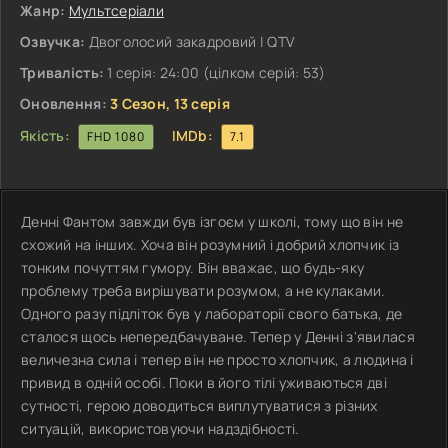
Жанр:
Мультсеріали
Озвучка:
Двоголосий закадровий | QTV
Тривалість:
1 серія: 24:00 (цілком серій: 53)
Оновлення:
3 Сезон, 13 серія
Якість:
IMDb:
FHD 1080
7.1
Денні Фантом завжди був ізгоєм у школі, тому що він не
схожий на інших. Хоча він розумний і добрий хлопчик із
тонким почуттям гумору. Він вважає, що будь-яку
проблему треба вирішувати розумом, а не кулаками.
Одного разу підліток був у лабораторії свого батька, де
сталося щось непередбачуване. Тепер у Денні з'явилася
величезна сила і тепер він не просто хлопчик, а людина і
привид в одній особі. Поки в його тілі уживаються дві
сутності, герою доводиться виплутуватися з різних
ситуацій, використовуючи надздібності.