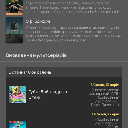
перетворюються на поле битви, напруга досягає
апогею. Перемога сина вчительки стає іскрою, що
запалює хвилю обурення серед батьків. Вони впевнені —
Сірі бджоли
У невеличкому селі, що розташоване в так званій «сірій
зоні» неподалік лінії фронту, залишились лише двоє
давніх знайомих, які колись були ворогами ще з дитячих
часів. Село давно відрізане від благ
Оновлення мультсеріалів
Останні 10 оновлень
16 Сезон, 13 серія
(Багатоголосий
Губка Боб квадратні
закадровий | СТБ,
штани
Професійний
дубльований |
Плюс-Плюс, 1+1)
11 Сезон, 1 серія
(Професійний
дубльований |
ІSPFilm,