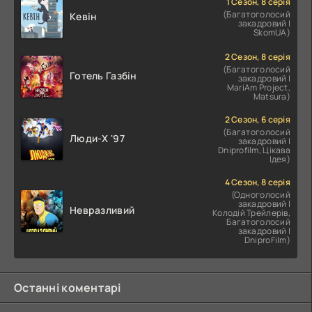
1 Сезон, 8 серія
(Багатоголосий
Кевін
закадровий |
SkomUA)
2 Сезон, 8 серія
(Багатоголосий
Готель Газбін
закадровий |
MariAm Project,
Matsura)
2 Сезон, 6 серія
(Багатоголосий
Люди-X '97
закадровий |
Dniprofilm, Цікава
Ідея)
4 Сезон, 8 серія
(Одноголосий
закадровий |
Невразливий
Колодій Трейлерів,
Багатоголосий
закадровий |
DniproFilm)
Останні коментарі