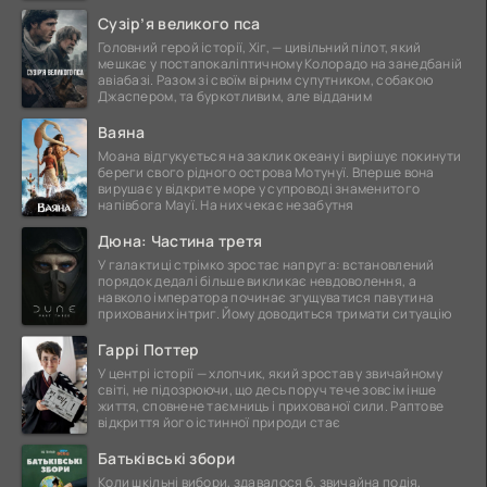
це
Сузір’я великого пса
Головний герой історії, Хіг, — цивільний пілот, який
мешкає у постапокаліптичному Колорадо на занедбаній
авіабазі. Разом зі своїм вірним супутником, собакою
Джаспером, та буркотливим, але відданим
Ваяна
Моана відгукується на заклик океану і вирішує покинути
береги свого рідного острова Мотунуї. Вперше вона
вирушає у відкрите море у супроводі знаменитого
напівбога Мауї. На них чекає незабутня
Дюна: Частина третя
У галактиці стрімко зростає напруга: встановлений
порядок дедалі більше викликає невдоволення, а
навколо імператора починає згущуватися павутина
прихованих інтриг. Йому доводиться тримати ситуацію
Гаррі Поттер
У центрі історії — хлопчик, який зростав у звичайному
світі, не підозрюючи, що десь поруч тече зовсім інше
життя, сповнене таємниць і прихованої сили. Раптове
відкриття його істинної природи стає
Батьківські збори
Коли шкільні вибори, здавалося б, звичайна подія,