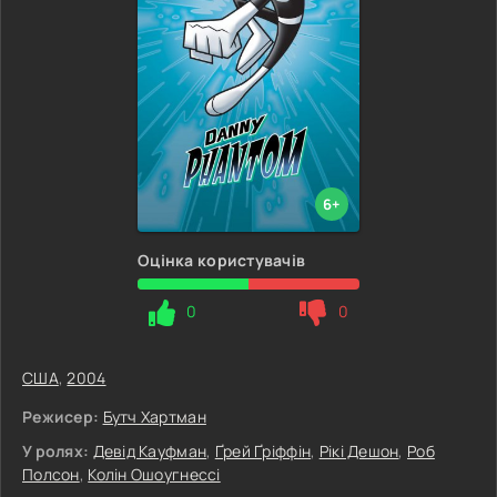
6+
Оцінка користувачів
0
0
США
,
2004
Режисер:
Бутч Хартман
У ролях:
Девід Кауфман
,
Ґрей Ґріффін
,
Рікі Дешон
,
Роб
Полсон
,
Колін Ошоугнессі