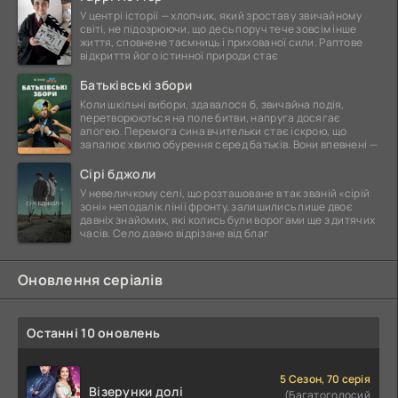
У центрі історії — хлопчик, який зростав у звичайному
світі, не підозрюючи, що десь поруч тече зовсім інше
життя, сповнене таємниць і прихованої сили. Раптове
відкриття його істинної природи стає
Батьківські збори
Коли шкільні вибори, здавалося б, звичайна подія,
перетворюються на поле битви, напруга досягає
апогею. Перемога сина вчительки стає іскрою, що
запалює хвилю обурення серед батьків. Вони впевнені —
Сірі бджоли
У невеличкому селі, що розташоване в так званій «сірій
зоні» неподалік лінії фронту, залишились лише двоє
давніх знайомих, які колись були ворогами ще з дитячих
часів. Село давно відрізане від благ
Оновлення серіалів
Останні 10 оновлень
5 Сезон, 70 серія
Візерунки долі
(Багатоголосий