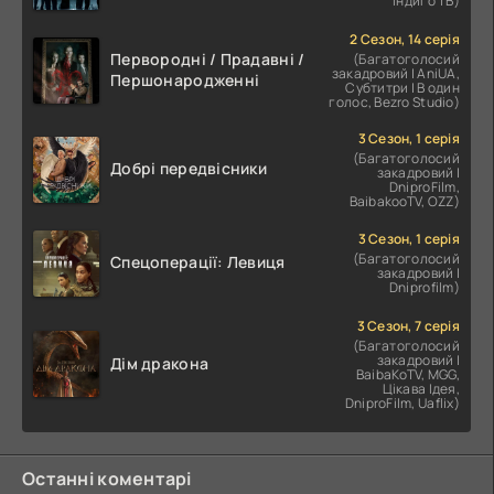
Індиго ТВ)
2 Сезон, 14 серія
Первородні / Прадавні /
(Багатоголосий
закадровий | AniUA,
Першонародженні
Субтитри | В один
голос, Bezro Studio)
3 Сезон, 1 серія
(Багатоголосий
Добрі передвісники
закадровий |
DniproFilm,
BaibakooTV, OZZ)
3 Сезон, 1 серія
(Багатоголосий
Спецоперації: Левиця
закадровий |
Dniprofilm)
3 Сезон, 7 серія
(Багатоголосий
закадровий |
Дім дракона
BaibaKoTV, MGG,
Цікава Ідея,
DniproFilm, Uaflix)
Останні коментарі