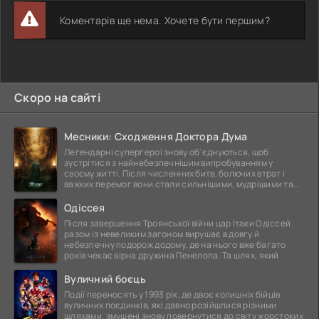
Коментарів ще нема. Хочете бути першим?
Скоро на сайті
Месники: Сходження Доктора Дума
Легендарні супергерої знову об'єднуються, щоб
зустрітися з найнебезпечнішим випробуванням у
своєму житті. Після численних битв, болючих втрат і
важких перемог вони стали сильнішими, мудрішими та
ще
Одіссея
Після завершення Троянської війни цар Ітаки Одіссей
разом із невеликим загоном вирушає в довгу й
небезпечну подорож додому, де на нього вже багато
років чекає вірна дружина Пенелопа. Та шлях, який
Вуличний боєць
Події переносять у 1993 рік, де двоє колишніх бійців
вуличних поєдинків, які давно розійшлися різними
шляхами, змушені знову повернутися до світу жорстоких