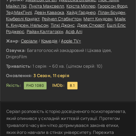
Майкл Урі
,
Лукіта Максвелл
,
Кріста Міллер
,
Гаррісон Форд
,
Тед МакГінлі
,
Девін Каваока
,
Хайді Гарднер
,
Лілан Боуден
,
Кімберлі Кондікт
,
Рейчел Стабінґтон
,
Метт Кнудсен
,
Майк
К. Кнудсен. Нельсон
,
Тілкі Джонс
,
Джек Стюарт
,
Ешлі Еліс
Роджерс
,
Райан Калтагорін
,
Асіф Алі
Жанр:
Серіали
/
Комедія
/
Apple TV+
Озвучка:
Багатоголосий закадровий | Цікава ідея,
DniproFilm
Тривалість:
1 серія: ~ 60 хв. (цілком серій: 10)
Оновлення:
3 Сезон, 11 серія
Якість:
IMDb:
FHD 1080
8.1
Серіал розповість історію досвідченого психотерапевта,
який опинився у складній життєвій ситуації. Протягом
тривалого часу він чітко дотримувався законів етики,
яких його навчали в стінах університету. Пережита