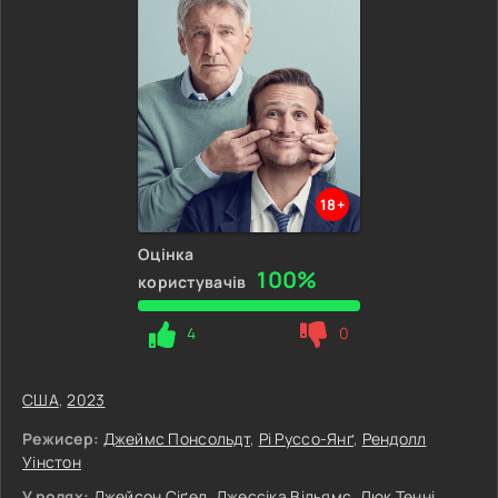
18+
Оцінка
100%
користувачів
4
0
США
,
2023
Режисер:
Джеймс Понсольдт
,
Рі Руссо-Янґ
,
Рендолл
Уінстон
У ролях:
Джейсон Сіґел
,
Джессіка Вільямс
,
Люк Тенні
,