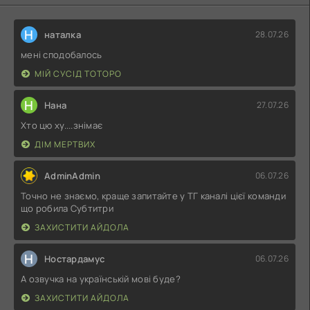
Н
наталка
28.07.26
мені сподобалось
МІЙ СУСІД ТОТОРО
Н
Нана
27.07.26
Хто цю ху....знімає
ДІМ МЕРТВИХ
AdminAdmin
06.07.26
Точно не знаємо, краще запитайте у ТГ каналі цієї команди
що робила Субтитри
ЗАХИСТИТИ АЙДОЛА
Н
Ностардамус
06.07.26
А озвучка на українській мові буде?
ЗАХИСТИТИ АЙДОЛА