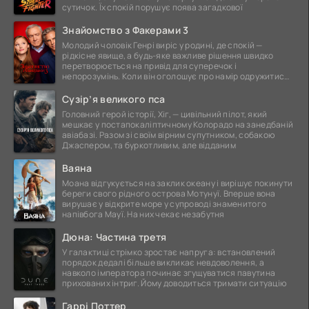
сутичок. Їх спокій порушує поява загадкової
Знайомство з Факерами 3
Молодий чоловік Генрі виріс у родині, де спокій —
рідкісне явище, а будь-яке важливе рішення швидко
перетворюється на привід для суперечок і
непорозумінь. Коли він оголошує про намір одружитися,
це
Сузір’я великого пса
Головний герой історії, Хіг, — цивільний пілот, який
мешкає у постапокаліптичному Колорадо на занедбаній
авіабазі. Разом зі своїм вірним супутником, собакою
Джаспером, та буркотливим, але відданим
Ваяна
Моана відгукується на заклик океану і вирішує покинути
береги свого рідного острова Мотунуї. Вперше вона
вирушає у відкрите море у супроводі знаменитого
напівбога Мауї. На них чекає незабутня
Дюна: Частина третя
У галактиці стрімко зростає напруга: встановлений
порядок дедалі більше викликає невдоволення, а
навколо імператора починає згущуватися павутина
прихованих інтриг. Йому доводиться тримати ситуацію
Гаррі Поттер