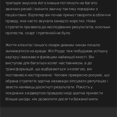
трагедія змусила його інакше поглянути на багато
звичних речей і змінити звичну тактику поведінки з
пацієнтами. Відтепер він почав прямо говорити в обличчя
правду, яка часто звучала занадто жорстко. Нова
стратегія призвела до несподіваних результатів, оскільки
протестів, скарг і претензій не було.
Життя клієнтів і їхнього лікаря дивним чином почало
змінюватися на краще. Філ Роудс теж побудував успішну
кар'єру і вважався фахівцем найвищої якості. Він
виступав для багатьох колег наставником, а до
трансформацій, що відбуваються з колегою, він
поставився насторожено. Чоловік прекрасно розуміє, що
обрана стратегія здатна назавжди зіпсувати репутацію і
звести нанівець досягнуті результати. Різкість у
поєднанні з відвертою правдою іноді здатна принести
більше шкоди, ніж дозволити досягти бажаної мети.