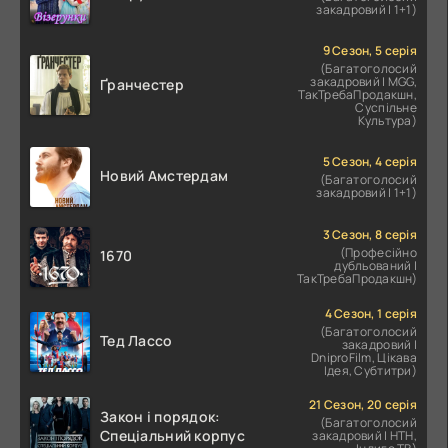
закадровий | 1+1)
9 Сезон, 5 серія
(Багатоголосий
закадровий | MGG,
Ґранчестер
ТакТребаПродакшн,
Суспільне
Культура)
5 Сезон, 4 серія
Новий Амстердам
(Багатоголосий
закадровий | 1+1)
3 Сезон, 8 серія
(Професійно
1670
дубльований |
ТакТребаПродакшн)
4 Сезон, 1 серія
(Багатоголосий
Тед Лассо
закадровий |
DniproFilm, Цікава
Ідея, Субтитри)
21 Сезон, 20 серія
Закон і порядок:
(Багатоголосий
Спеціальний корпус
закадровий | НТН,