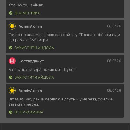
Хто цю ху....знімає
ДІМ МЕРТВИХ
AdminAdmin
06.07.26
Точно не знаємо, краще запитайте у ТГ каналі цієї команди
що робила Субтитри
ЗАХИСТИТИ АЙДОЛА
Н
Ностардамус
06.07.26
А озвучка на українській мові буде?
ЗАХИСТИТИ АЙДОЛА
AdminAdmin
05.07.26
Вітаємо Вас, даний серіал є відсутній у мережі, оскільки
записів у мережі
ВІТЕР КОХАННЯ