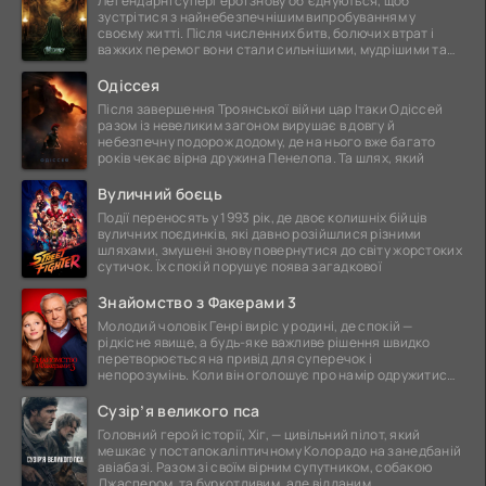
Легендарні супергерої знову об'єднуються, щоб
зустрітися з найнебезпечнішим випробуванням у
своєму житті. Після численних битв, болючих втрат і
важких перемог вони стали сильнішими, мудрішими та
ще
Одіссея
Після завершення Троянської війни цар Ітаки Одіссей
разом із невеликим загоном вирушає в довгу й
небезпечну подорож додому, де на нього вже багато
років чекає вірна дружина Пенелопа. Та шлях, який
Вуличний боєць
Події переносять у 1993 рік, де двоє колишніх бійців
вуличних поєдинків, які давно розійшлися різними
шляхами, змушені знову повернутися до світу жорстоких
сутичок. Їх спокій порушує поява загадкової
Знайомство з Факерами 3
Молодий чоловік Генрі виріс у родині, де спокій —
рідкісне явище, а будь-яке важливе рішення швидко
перетворюється на привід для суперечок і
непорозумінь. Коли він оголошує про намір одружитися,
це
Сузір’я великого пса
Головний герой історії, Хіг, — цивільний пілот, який
мешкає у постапокаліптичному Колорадо на занедбаній
авіабазі. Разом зі своїм вірним супутником, собакою
Джаспером, та буркотливим, але відданим