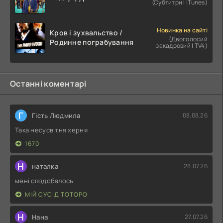
(Субтитри | iTunes)
Новинка на сайті
Кров і зухвальство /
(Двоголосий
Родинне пограбування
закадровий | TV4)
Останні коментарі
Г
Гість Людмила
08.08.26
Така несусвітня херня
1670
Н
наталка
28.07.26
мені сподобалось
МІЙ СУСІД ТОТОРО
Н
Нана
27.07.26