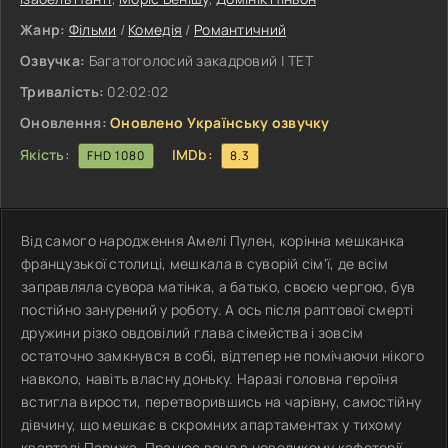
Жанр:
Фільми
/
Комедія
/
Романтичний
Озвучка:
Багатоголосий закадровий | ТЕТ
Тривалість:
02:02:02
Оновлення:
Оновлено Українську озвучку
Якість:
IMDb:
FHD 1080
8.3
Від самого народження Амелі Пулен, корінна мешканка
французької столиці, мешкала в суворій сім'ї, де всім
заправляла сувора матінка, а батько, своєю чергою, був
постійно занурений у роботу. А ось після раптової смерті
дружини різко овдовілий глава сімейства і зовсім
остаточно замкнувся в собі, відтепер не помічаючи нікого
навколо, навіть власну доньку. Наразі головна героїня
встигла вирости, перетворившись на чарівну, самостійну
дівчину, що мешкає в скромних апартаментах у тихому
кварталі Парижа. Працює вона в невеликому кафетерії,