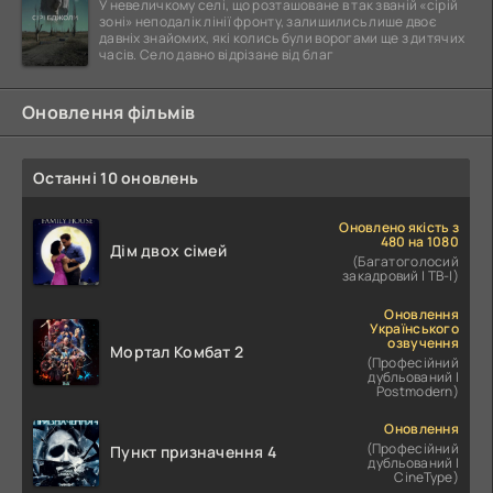
У невеличкому селі, що розташоване в так званій «сірій
зоні» неподалік лінії фронту, залишились лише двоє
давніх знайомих, які колись були ворогами ще з дитячих
часів. Село давно відрізане від благ
Оновлення фільмів
Останні 10 оновлень
Оновлено якість з
480 на 1080
Дім двох сімей
(Багатоголосий
закадровий | ТВ-І)
Оновлення
Українського
озвучення
Мортал Комбат 2
(Професійний
дубльований |
Postmodern)
Оновлення
(Професійний
Пункт призначення 4
дубльований |
CineType)