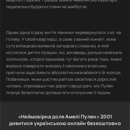
паралельно будуючи плани на майбутнє.
Однак одного разу життя панянки перевернулося з ніг на
голову. У своїй квартирці, а саме у ванній кімнаті, вона
суто випадково виявила загадкову схованку, в якій
містилися дитячі іграшки, які, вочевидь, раніше належали
хлопчикові, котрий проживав тут багато років тому. Амелі
вирішує повернути знахідку її законному власнику,
прагнучи ощасливити абсолютно незнайомого їй хлопця.
Побачивши, яким щастям раптом засвітився дорослий
чоловік, отримавши такі дорогі серцю речі, міс Пулен
планує безоплатно допомагати оточуючим її людям.
«Неймовірна доля Амелі Пулен»
2001
дивитися українською онлайн безкоштовно