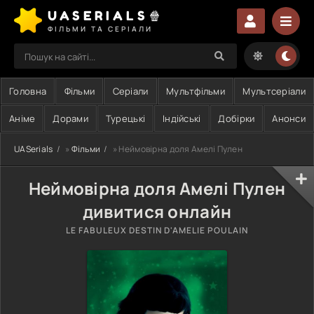
UASERIALS🍿
ФІЛЬМИ ТА СЕРІАЛИ
Головна
Фільми
Серіали
Мультфільми
Мультсеріали
Аніме
Дорами
Турецькі
Індійські
Добірки
Анонси
UASerials
»
Фільми
» Неймовірна доля Амелі Пулен
Неймовірна доля Амелі Пулен
дивитися онлайн
LE FABULEUX DESTIN D'AMELIE POULAIN