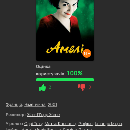
16+
Оцінка
100%
користувачів
2
0
Франція
,
Німеччина
,
2001
Режисер:
Жан-П'єрр Жене
У ролях:
Одрі Тоту
,
Матьє Кассовіц
,
Рюфюс
,
Іоланда Моро
,
Ізабель Нанті
,
Моріс Бенішу
,
Домінік Піньон