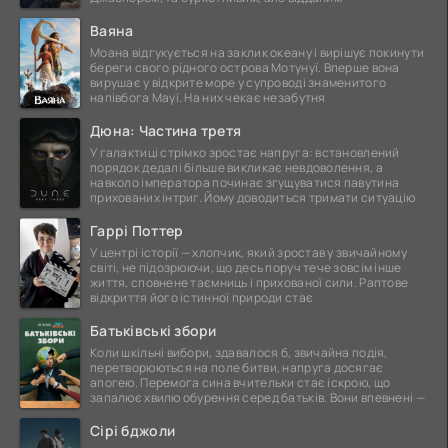
Ваяна
Моана відгукується на заклик океану і вирішує покинути
береги свого рідного острова Мотунуї. Вперше вона
вирушає у відкрите море у супроводі знаменитого
напівбога Мауї. На них чекає незабутня
Дюна: Частина третя
У галактиці стрімко зростає напруга: встановлений
порядок дедалі більше викликає невдоволення, а
навколо імператора починає згущуватися павутина
прихованих інтриг. Йому доводиться тримати ситуацію
Гаррі Поттер
У центрі історії — хлопчик, який зростав у звичайному
світі, не підозрюючи, що десь поруч тече зовсім інше
життя, сповнене таємниць і прихованої сили. Раптове
відкриття його істинної природи стає
Батьківські збори
Коли шкільні вибори, здавалося б, звичайна подія,
перетворюються на поле битви, напруга досягає
апогею. Перемога сина вчительки стає іскрою, що
запалює хвилю обурення серед батьків. Вони впевнені —
Сірі бджоли