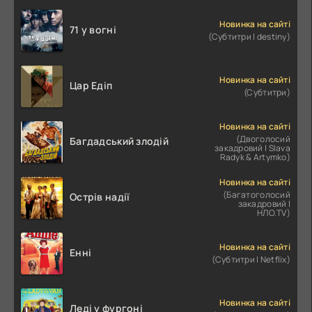
Новинка на сайті
71 у вогні
(Субтитри | destiny)
Новинка на сайті
Цар Едіп
(Субтитри)
Новинка на сайті
(Двоголосий
Багдадський злодій
закадровий | Slava
Radyk & Artymko)
Новинка на сайті
(Багатоголосий
Острів надії
закадровий |
НЛО.TV)
Новинка на сайті
Енні
(Субтитри | Netflix)
Новинка на сайті
Леді у фургоні