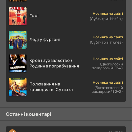
Новинка на сайті
Енні
(Субтитри | Netflix)
Новинка на сайті
Леді у фургоні
(Субтитри | iTunes)
Новинка на сайті
Кров і зухвальство /
(Двоголосий
Родинне пограбування
закадровий | TV4)
Новинка на сайті
Полювання на
(Багатоголосий
крокодилів: Сутичка
закадровий | 2+2)
Останні коментарі