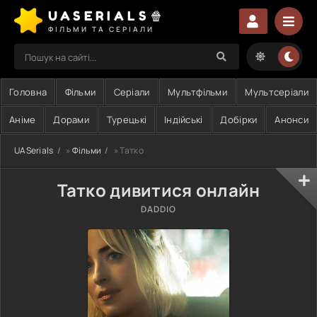
UASERIALS🍿
ФІЛЬМИ ТА СЕРІАЛИ
Головна
Фільми
Серіали
Мультфільми
Мультсеріали
Аніме
Дорами
Турецькі
Індійські
Добірки
Анонси
UASerials
»
Фільми
» Татко
Татко дивитися онлайн
DADDIO