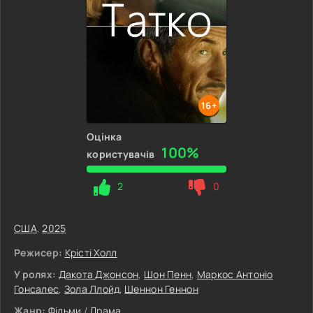
16+
Оцінка
100%
користувачів
2
0
США
,
2025
Режисер:
Крісті Холл
У ролях:
Дакота Джонсон
,
Шон Пенн
,
Маркос Антоніо
Гонсалес
,
Зола Ллойд
,
Шеннон Геннон
Жанр:
Фільми
/
Драма