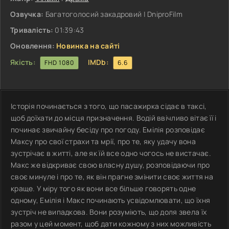
Озвучка:
Багатоголосий закадровий | DniproFilm
Тривалість:
01:39:43
Оновлення:
Новинка на сайті
Якість:
IMDb:
FHD 1080
6.6
Історія починається з того, що пасажирка сідає в таксі,
щоб доїхати до місця призначення. Водій ввічливо вітає її і
починає звичайну бесіду про погоду. Емілія розповідає
Максу про свої страхи та мрії, про те, яку удачу вона
зустрічає в житті, але як їй все одно чогось не вистачає.
Макс же відкриває свою власну душу, розповідаючи про
своє минуле і про те, як він прагне змінити своє життя на
краще. У міру того як вони все більше говорять одне
одному, Емілія і Макс починають усвідомлювати, що їхня
зустріч не випадкова. Вони розуміють, що доля звела їх
разом у цей момент, щоб дати кожному з них можливість