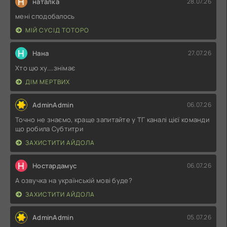
Н
наталка
28.07.26
мені сподобалось
МІЙ СУСІД ТОТОРО
Н
Нана
27.07.26
Хто цю ху....знімає
ДІМ МЕРТВИХ
AdminAdmin
06.07.26
Точно не знаємо, краще запитайте у ТГ каналі цієї команди
що робила Субтитри
ЗАХИСТИТИ АЙДОЛА
Н
Ностардамус
06.07.26
А озвучка на українській мові буде?
ЗАХИСТИТИ АЙДОЛА
AdminAdmin
05.07.26