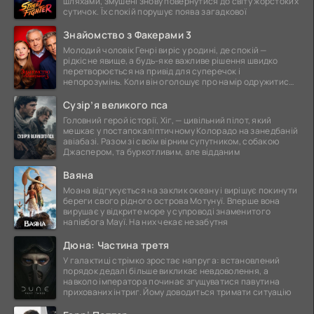
шляхами, змушені знову повернутися до світу жорстоких
сутичок. Їх спокій порушує поява загадкової
Знайомство з Факерами 3
Молодий чоловік Генрі виріс у родині, де спокій —
рідкісне явище, а будь-яке важливе рішення швидко
перетворюється на привід для суперечок і
непорозумінь. Коли він оголошує про намір одружитися,
це
Сузір’я великого пса
Головний герой історії, Хіг, — цивільний пілот, який
мешкає у постапокаліптичному Колорадо на занедбаній
авіабазі. Разом зі своїм вірним супутником, собакою
Джаспером, та буркотливим, але відданим
Ваяна
Моана відгукується на заклик океану і вирішує покинути
береги свого рідного острова Мотунуї. Вперше вона
вирушає у відкрите море у супроводі знаменитого
напівбога Мауї. На них чекає незабутня
Дюна: Частина третя
У галактиці стрімко зростає напруга: встановлений
порядок дедалі більше викликає невдоволення, а
навколо імператора починає згущуватися павутина
прихованих інтриг. Йому доводиться тримати ситуацію