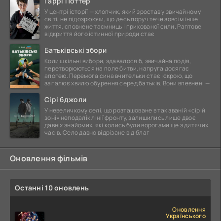
Гаррі Поттер
У центрі історії — хлопчик, який зростав у звичайному
світі, не підозрюючи, що десь поруч тече зовсім інше
життя, сповнене таємниць і прихованої сили. Раптове
відкриття його істинної природи стає
Батьківські збори
Коли шкільні вибори, здавалося б, звичайна подія,
перетворюються на поле битви, напруга досягає
апогею. Перемога сина вчительки стає іскрою, що
запалює хвилю обурення серед батьків. Вони впевнені —
Сірі бджоли
У невеличкому селі, що розташоване в так званій «сірій
зоні» неподалік лінії фронту, залишились лише двоє
давніх знайомих, які колись були ворогами ще з дитячих
часів. Село давно відрізане від благ
Оновлення фільмів
Останні 10 оновлень
Оновлення
Українського