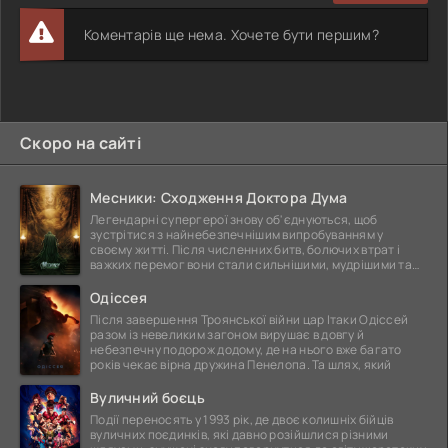
Коментарів ще нема. Хочете бути першим?
Скоро на сайті
Месники: Сходження Доктора Дума
Легендарні супергерої знову об'єднуються, щоб
зустрітися з найнебезпечнішим випробуванням у
своєму житті. Після численних битв, болючих втрат і
важких перемог вони стали сильнішими, мудрішими та
ще
Одіссея
Після завершення Троянської війни цар Ітаки Одіссей
разом із невеликим загоном вирушає в довгу й
небезпечну подорож додому, де на нього вже багато
років чекає вірна дружина Пенелопа. Та шлях, який
Вуличний боєць
Події переносять у 1993 рік, де двоє колишніх бійців
вуличних поєдинків, які давно розійшлися різними