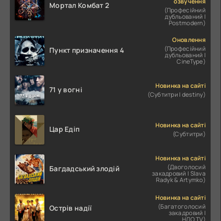
озвучення
Мортал Комбат 2
(Професійний
дубльований |
Postmodern)
Оновлення
(Професійний
Пункт призначення 4
дубльований |
CineType)
Новинка на сайті
71 у вогні
(Субтитри | destiny)
Новинка на сайті
Цар Едіп
(Субтитри)
Новинка на сайті
(Двоголосий
Багдадський злодій
закадровий | Slava
Radyk & Artymko)
Новинка на сайті
(Багатоголосий
Острів надії
закадровий |
НЛО.TV)