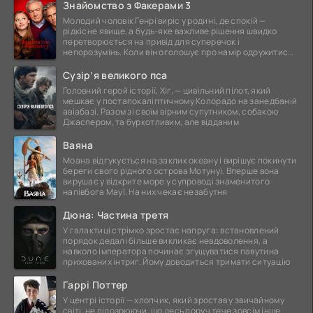
Знайомство з Факерами 3
Молодий чоловік Генрі виріс у родині, де спокій —
рідкісне явище, а будь-яке важливе рішення швидко
перетворюється на привід для суперечок і
непорозумінь. Коли він оголошує про намір одружитися,
це
Сузір’я великого пса
Головний герой історії, Хіг, — цивільний пілот, який
мешкає у постапокаліптичному Колорадо на занедбаній
авіабазі. Разом зі своїм вірним супутником, собакою
Джаспером, та буркотливим, але відданим
Ваяна
Моана відгукується на заклик океану і вирішує покинути
береги свого рідного острова Мотунуї. Вперше вона
вирушає у відкрите море у супроводі знаменитого
напівбога Мауї. На них чекає незабутня
Дюна: Частина третя
У галактиці стрімко зростає напруга: встановлений
порядок дедалі більше викликає невдоволення, а
навколо імператора починає згущуватися павутина
прихованих інтриг. Йому доводиться тримати ситуацію
Гаррі Поттер
У центрі історії — хлопчик, який зростав у звичайному
світі, не підозрюючи, що десь поруч тече зовсім інше