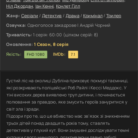
Ніл Джордан
,
Іан Кенні
,
Конлет Гілл
Жанр:
Серіали
/
Детектив
/
Драма
/
Кримінал
/
Трилер
Озвучка:
Одноголосе закадрове | Андрій Чорний
Тривалість:
1 серія: 60:00 (цілком серій: 8)
Оновлення:
1 Сезон, 8 серія
Якість:
IMDb:
FHD 1080
7.1
Густий ліс на околиці Дубліна приховує похмурі таємниці,
які розкривають поліцейські Роб Райлі і Кессі Меддокс. У
тіні високих дерев виявлено труп дитини, і починається
полювання за правдою, яке змусить героїв зануритися у
світ зла і зради.
Підозри про те, що це вбивство має зв'язок зі зникненням
трьох дітей понад двадцять років тому, ставлять
детективів у глухий кут. Вони змушені досліджувати темні
куточки свого минулого, розкриваючи давно забуті