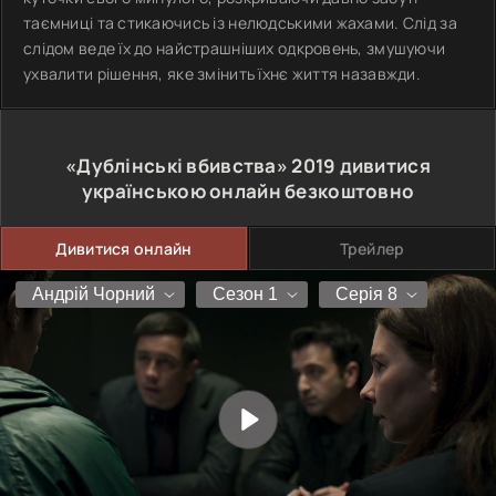
таємниці та стикаючись із нелюдськими жахами. Слід за
слідом веде їх до найстрашніших одкровень, змушуючи
ухвалити рішення, яке змінить їхнє життя назавжди.
«Дублінські вбивства»
2019
дивитися
українською онлайн безкоштовно
Дивитися онлайн
Трейлер