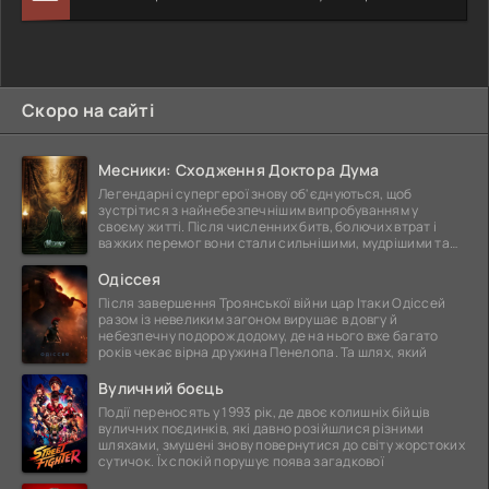
Скоро на сайті
Месники: Сходження Доктора Дума
Легендарні супергерої знову об'єднуються, щоб
зустрітися з найнебезпечнішим випробуванням у
своєму житті. Після численних битв, болючих втрат і
важких перемог вони стали сильнішими, мудрішими та
ще
Одіссея
Після завершення Троянської війни цар Ітаки Одіссей
разом із невеликим загоном вирушає в довгу й
небезпечну подорож додому, де на нього вже багато
років чекає вірна дружина Пенелопа. Та шлях, який
Вуличний боєць
Події переносять у 1993 рік, де двоє колишніх бійців
вуличних поєдинків, які давно розійшлися різними
шляхами, змушені знову повернутися до світу жорстоких
сутичок. Їх спокій порушує поява загадкової