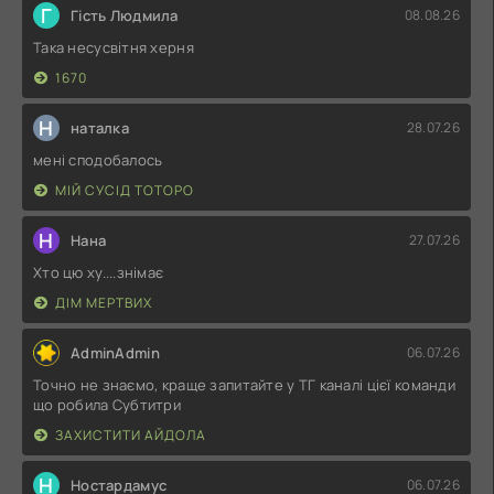
Г
Гість Людмила
08.08.26
Така несусвітня херня
1670
Н
наталка
28.07.26
мені сподобалось
МІЙ СУСІД ТОТОРО
Н
Нана
27.07.26
Хто цю ху....знімає
ДІМ МЕРТВИХ
AdminAdmin
06.07.26
Точно не знаємо, краще запитайте у ТГ каналі цієї команди
що робила Субтитри
ЗАХИСТИТИ АЙДОЛА
Н
Ностардамус
06.07.26