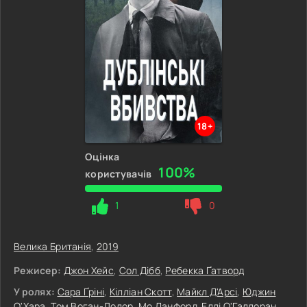
18+
Оцінка
100%
користувачів
1
0
Велика Британія
,
2019
Режисер:
Джон Хейс
,
Сол Дібб
,
Ребекка Ґатворд
У ролях:
Сара Ґріні
,
Кілліан Скотт
,
Майкл Д'Арсі
,
Юджин
О'Хара
,
Том Воган-Лолор
,
Мо Данфорд
,
Еллі О'Галлоран
,