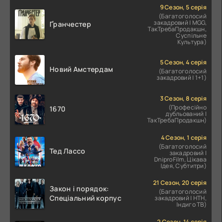
9 Сезон, 5 серія
(Багатоголосий
закадровий | MGG,
Ґранчестер
ТакТребаПродакшн,
Суспільне
Культура)
5 Сезон, 4 серія
Новий Амстердам
(Багатоголосий
закадровий | 1+1)
3 Сезон, 8 серія
(Професійно
1670
дубльований |
ТакТребаПродакшн)
4 Сезон, 1 серія
(Багатоголосий
Тед Лассо
закадровий |
DniproFilm, Цікава
Ідея, Субтитри)
21 Сезон, 20 серія
Закон і порядок:
(Багатоголосий
Спеціальний корпус
закадровий | НТН,
Індиго ТВ)
2 Сезон, 14 серія