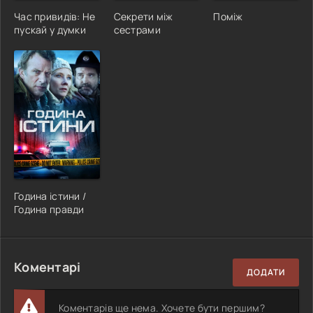
Час привидів: Не
Секрети між
Поміж
пускай у думки
сестрами
Година істини /
Година правди
Коментарі
ДОДАТИ
Коментарів ще нема. Хочете бути першим?