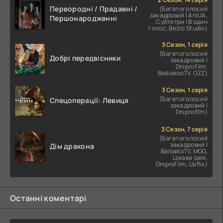
Первородні / Прадавні /
(Багатоголосий
закадровий | AniUA,
Першонародженні
Субтитри | В один
голос, Bezro Studio)
3 Сезон, 1 серія
(Багатоголосий
Добрі передвісники
закадровий |
DniproFilm,
BaibakooTV, OZZ)
3 Сезон, 1 серія
(Багатоголосий
Спецоперації: Левиця
закадровий |
Dniprofilm)
3 Сезон, 7 серія
(Багатоголосий
закадровий |
Дім дракона
BaibaKoTV, MGG,
Цікава Ідея,
DniproFilm, Uaflix)
Останні коментарі