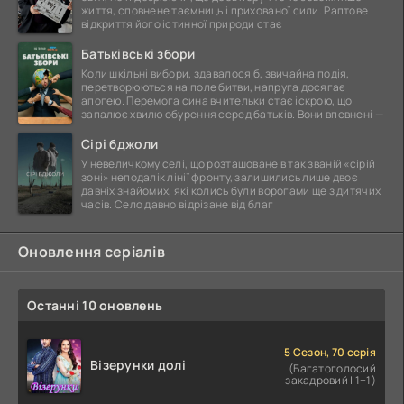
життя, сповнене таємниць і прихованої сили. Раптове
відкриття його істинної природи стає
Батьківські збори
Коли шкільні вибори, здавалося б, звичайна подія,
перетворюються на поле битви, напруга досягає
апогею. Перемога сина вчительки стає іскрою, що
запалює хвилю обурення серед батьків. Вони впевнені —
Сірі бджоли
У невеличкому селі, що розташоване в так званій «сірій
зоні» неподалік лінії фронту, залишились лише двоє
давніх знайомих, які колись були ворогами ще з дитячих
часів. Село давно відрізане від благ
Оновлення серіалів
Останні 10 оновлень
5 Сезон, 70 серія
Візерунки долі
(Багатоголосий
закадровий | 1+1)