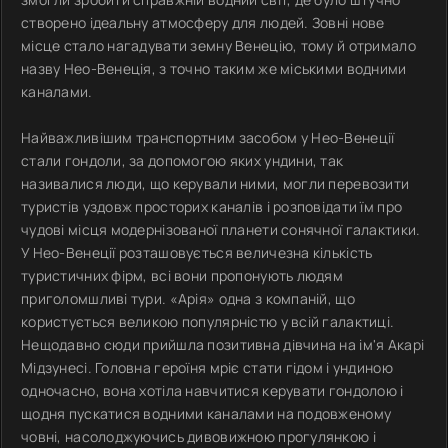
створено ідеальну атмосферу для людей. Зовні нове
місце стало нагадувати земну Венецію, тому й отримало
назву Нео-Венеція, з точно таким же міськими водними
каналами.
Найважливішим транспортним засобом у Нео-Венеції
стали гондоли, за допомогою яких ундини, так
називалися люди, що керували ними, могли перевозити
туристів уздовж просторих каналів і розповідати їм про
чудові місця модернізованої планети сонячної галактики.
У Нео-Венеції розташовується величезна кількість
туристичних фірм, всі вони пропонують людям
приголомшливі тури. «Арія» одна з компаній, що
користується великою популярністю у всій галактиці.
Нещодавно сюди прийшла позитивна дівчина на ім'я Акарі
Мідзунесі. Головна героїня мріє стати гідом і ундиною
одночасно, вона хотіла навчитися керувати гондолою і
щодня пускатися водними каналами на подовженому
човні, насолоджуючись дивовижною прогулянкою і