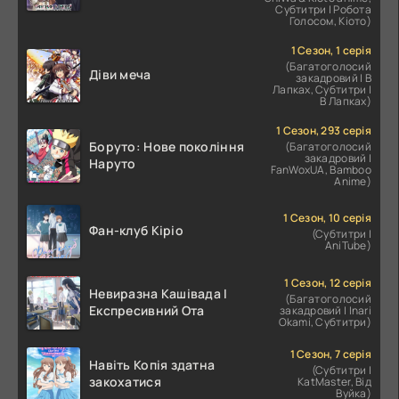
Корпоративного Раба
Субтитри | Робота
Голосом, Кіото)
1 Сезон, 1 серія
(Багатоголосий
Діви меча
закадровий | В
Лапках, Субтитри |
В Лапках)
1 Сезон, 293 серія
Боруто: Нове покоління
(Багатоголосий
закадровий |
Наруто
FanWoxUA, Bamboo
Anime)
1 Сезон, 10 серія
Фан-клуб Кіріо
(Субтитри |
AniTube)
1 Сезон, 12 серія
Невиразна Кашівада І
(Багатоголосий
Експресивний Ота
закадровий | Inari
Okami, Субтитри)
1 Сезон, 7 серія
Навіть Копія здатна
(Субтитри |
закохатися
KatMaster, Від
Вуйка)