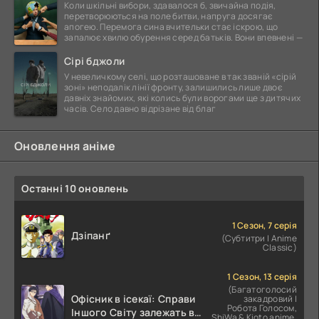
Коли шкільні вибори, здавалося б, звичайна подія,
перетворюються на поле битви, напруга досягає
апогею. Перемога сина вчительки стає іскрою, що
запалює хвилю обурення серед батьків. Вони впевнені —
Сірі бджоли
У невеличкому селі, що розташоване в так званій «сірій
зоні» неподалік лінії фронту, залишились лише двоє
давніх знайомих, які колись були ворогами ще з дитячих
часів. Село давно відрізане від благ
Оновлення аніме
Останні 10 оновлень
1 Сезон, 7 серія
Дзіпанґ
(Субтитри | Anime
Classic)
1 Сезон, 13 серія
(Багатоголосий
Офісник в ісекаї: Справи
закадровий |
Робота Голосом,
Іншого Світу залежать від
ShiWa & Kioto anime,