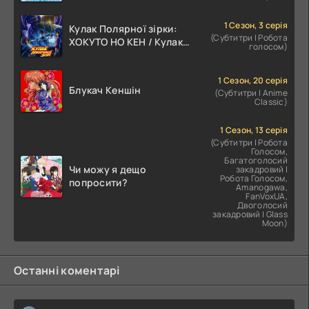
1 Сезон, 3 серія
Кулак Полярної зірки:
(Субтитри | Робота
ХОКУТО НО КЕН / Кулак
голосом)
Північної Зорі
1 Сезон, 20 серія
Блукач Кеншін
(Субтитри | Anime
Classic)
1 Сезон, 13 серія
(Субтитри | Робота
Голосом,
Багатоголосий
Чи можу я дещо
закадровий |
Робота Голосом,
попросити?
Amanogawa,
FanVoxUA,
Двоголосий
закадровий | Glass
Moon)
Останні коментарі