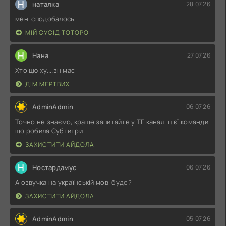
Н
наталка
28.07.26
мені сподобалось
МІЙ СУСІД ТОТОРО
Н
Нана
27.07.26
Хто цю ху....знімає
ДІМ МЕРТВИХ
AdminAdmin
06.07.26
Точно не знаємо, краще запитайте у ТГ каналі цієї команди
що робила Субтитри
ЗАХИСТИТИ АЙДОЛА
Н
Ностардамус
06.07.26
А озвучка на українській мові буде?
ЗАХИСТИТИ АЙДОЛА
AdminAdmin
05.07.26