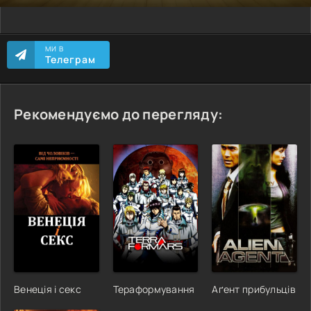
МИ В
Телеграм
Рекомендуємо до перегляду:
Венеція і секс
Тераформування
Аґент прибульців