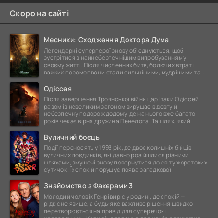
Скоро на сайті
Месники: Сходження Доктора Дума
Легендарні супергерої знову об'єднуються, щоб
зустрітися з найнебезпечнішим випробуванням у
своєму житті. Після численних битв, болючих втрат і
важких перемог вони стали сильнішими, мудрішими та
ще
Одіссея
Після завершення Троянської війни цар Ітаки Одіссей
разом із невеликим загоном вирушає в довгу й
небезпечну подорож додому, де на нього вже багато
років чекає вірна дружина Пенелопа. Та шлях, який
Вуличний боєць
Події переносять у 1993 рік, де двоє колишніх бійців
вуличних поєдинків, які давно розійшлися різними
шляхами, змушені знову повернутися до світу жорстоких
сутичок. Їх спокій порушує поява загадкової
Знайомство з Факерами 3
Молодий чоловік Генрі виріс у родині, де спокій —
рідкісне явище, а будь-яке важливе рішення швидко
перетворюється на привід для суперечок і