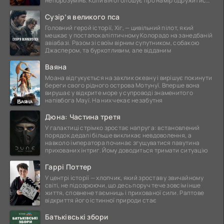
непорозумінь. Коли він оголошує про намір одружитися,
це
Сузір’я великого пса
Головний герой історії, Хіг, — цивільний пілот, який
мешкає у постапокаліптичному Колорадо на занедбаній
авіабазі. Разом зі своїм вірним супутником, собакою
Джаспером, та буркотливим, але відданим
Ваяна
Моана відгукується на заклик океану і вирішує покинути
береги свого рідного острова Мотунуї. Вперше вона
вирушає у відкрите море у супроводі знаменитого
напівбога Мауї. На них чекає незабутня
Дюна: Частина третя
У галактиці стрімко зростає напруга: встановлений
порядок дедалі більше викликає невдоволення, а
навколо імператора починає згущуватися павутина
прихованих інтриг. Йому доводиться тримати ситуацію
Гаррі Поттер
У центрі історії — хлопчик, який зростав у звичайному
світі, не підозрюючи, що десь поруч тече зовсім інше
життя, сповнене таємниць і прихованої сили. Раптове
відкриття його істинної природи стає
Батьківські збори