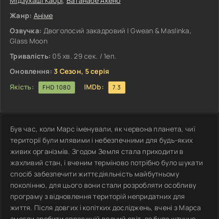
Мідзухаші Каорі
,
Ватанабе Акено
Жанр:
Аніме
Озвучка:
Двоголосий закадровий | Gwean & Maslinka,
Glass Moon
Тривалість:
05 хв. 29 сек. / 1еп.
Оновлення:
3 Сезон, 5 серія
Якість:
IMDb:
FHD 1080
7.3
Був час, коли Марс іменували, як червона планета, чиї
території були млявими і небезпечними для будь-яких
живих організмів. Згодом Земля стала приходити в
жахливий стан, і вченим терміново потрібно було шукати
спосіб забезпечити життєдіяльність майбутньому
поколінню, для цього вони стали розробляти особливу
програму з відновлення територій непридатних для
життя. Після довгих і копітких досліджень, вчені з Марса
змогли зробити справжній водний світ, де було штучно