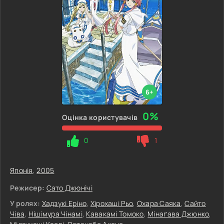
6+
0%
Оцінка користувачів
0
1
Японія
,
2005
Режисер:
Сато Джюнічі
У ролях:
Хадзукі Еріно
,
Хірохаші Рьо
,
Охара Саяка
,
Сайто
Чіва
,
Нішімура Чінамі
,
Кавакамі Томоко
,
Мінаґава Джюнко
,