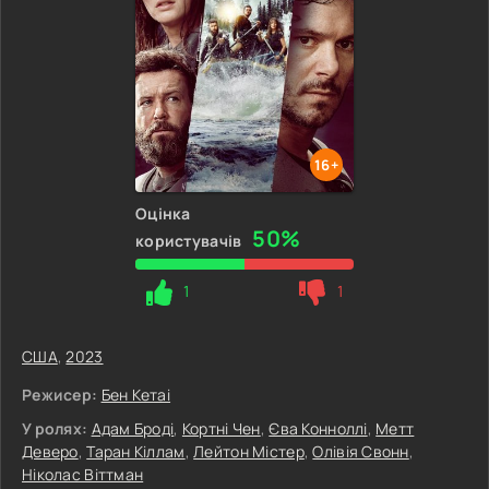
16+
Оцінка
50%
користувачів
1
1
США
,
2023
Режисер:
Бен Кетаi
У ролях:
Адам Броді
,
Кортні Чен
,
Єва Конноллі
,
Метт
Деверо
,
Таран Кіллам
,
Лейтон Містер
,
Олівія Свонн
,
Ніколас Віттман