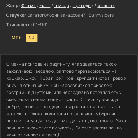
Жанр:
Фільми
/
Екшн
/
Трилер
/
Пригоди
/
Детектив
Озвучка:
Багатоголосий закадровий | Sunnysiders
Тривалість:
01:31:11
IMDb:
5.4
Сімейна пригода на рафтингу, яка здавалася такою
захопливою і веселою, раптово перетворюється на
кошмар. Джоуї, її брат Грей і їхній друг дитинства Тревор
вирушають на річку, щоб насолодитися природою і
гострими відчуттями, але несподівано потрапляють у
смертельно небезпечну ситуацію. Спочатку все йде
добре, і вони насолоджуються рафтингом, сміються і
жартують. Однак, коли вони потрапляють у бурхливі
пороги, ситуація швидко виходить з-під контролю. Річка
починає несамовито вирувати, і їм стає зрозуміло, що
вони опинилися в пастці.