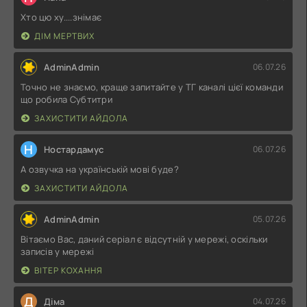
Хто цю ху....знімає
ДІМ МЕРТВИХ
AdminAdmin
06.07.26
Точно не знаємо, краще запитайте у ТГ каналі цієї команди
що робила Субтитри
ЗАХИСТИТИ АЙДОЛА
Н
Ностардамус
06.07.26
А озвучка на українській мові буде?
ЗАХИСТИТИ АЙДОЛА
AdminAdmin
05.07.26
Вітаємо Вас, даний серіал є відсутній у мережі, оскільки
записів у мережі
ВІТЕР КОХАННЯ
Д
Діма
04.07.26