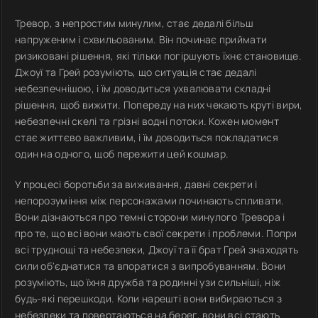
Тревор, з непростим минулим, стає дедалі більш
напруженим і схвильованим. Він починає приймати
ризиковані рішення, які тільки погіршують їхнє становище.
Джоуї та Грей розуміють, що ситуація стає дедалі
небезпечнішою, і їм доводиться ухвалювати складні
рішення, щоб вижити. Попереду на них чекають круті вири,
небезпечні скелі та грізні водні потоки. Кожен момент
стає життєво важливим, і їм доводиться покладатися
один на одного, щоб пережити цей кошмар.
У процесі боротьби за виживання, давні секрети і
непорозуміння між персонажами починають спливати.
Вони дізнаються про темні сторони минулого Тревора і
про те, що всі вони мають свої секрети і проблеми. Попри
всі труднощі та небезпеки, Джоуї та її брат Грей знаходять
сили об'єднатися та впоратися з випробуванням. Вони
розуміють, що їхня дружба та родинні узи сильніші, ніж
будь-які перешкоди. Коли нарешті вони вибираються з
небезпеки та повертаються на берег, вони всі стають