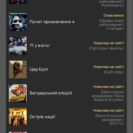
дубльований |
Postmodern)
Оновлення
(Професійний
Пункт призначення 4
дубльований |
CineType)
Новинка на сайті
71 у вогні
(Субтитри | destiny)
Новинка на сайті
Цар Едіп
(Субтитри)
Новинка на сайті
(Двоголосий
Багдадський злодій
закадровий | Slava
Radyk & Artymko)
Новинка на сайті
(Багатоголосий
Острів надії
закадровий |
НЛО.TV)