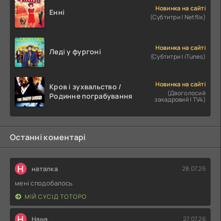
Новинка на сайті
Енні
(Субтитри | Netflix)
Новинка на сайті
Леді у фургоні
(Субтитри | iTunes)
Новинка на сайті
Кров і зухвальство /
(Двоголосий
Родинне пограбування
закадровий | TV4)
Останні коментарі
Н
наталка
28.07.26
мені сподобалось
МІЙ СУСІД ТОТОРО
Н
Нана
27.07.26