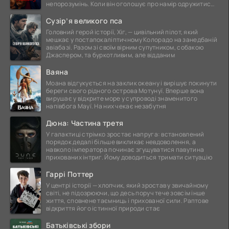
непорозумінь. Коли він оголошує про намір одружитися,
це
Сузір’я великого пса
Головний герой історії, Хіг, — цивільний пілот, який
мешкає у постапокаліптичному Колорадо на занедбаній
авіабазі. Разом зі своїм вірним супутником, собакою
Джаспером, та буркотливим, але відданим
Ваяна
Моана відгукується на заклик океану і вирішує покинути
береги свого рідного острова Мотунуї. Вперше вона
вирушає у відкрите море у супроводі знаменитого
напівбога Мауї. На них чекає незабутня
Дюна: Частина третя
У галактиці стрімко зростає напруга: встановлений
порядок дедалі більше викликає невдоволення, а
навколо імператора починає згущуватися павутина
прихованих інтриг. Йому доводиться тримати ситуацію
Гаррі Поттер
У центрі історії — хлопчик, який зростав у звичайному
світі, не підозрюючи, що десь поруч тече зовсім інше
життя, сповнене таємниць і прихованої сили. Раптове
відкриття його істинної природи стає
Батьківські збори