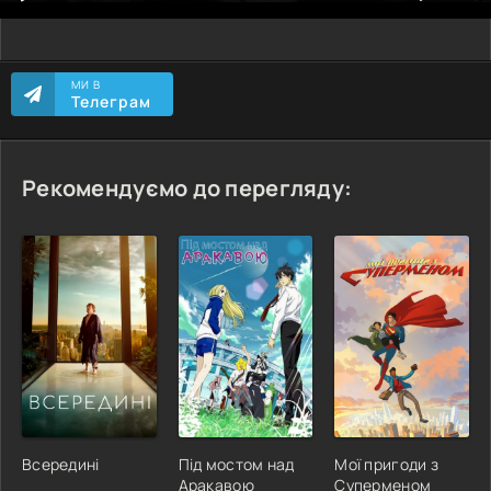
МИ В
Телеграм
Рекомендуємо до перегляду:
Всередині
Під мостом над
Мої пригоди з
Аракавою
Суперменом