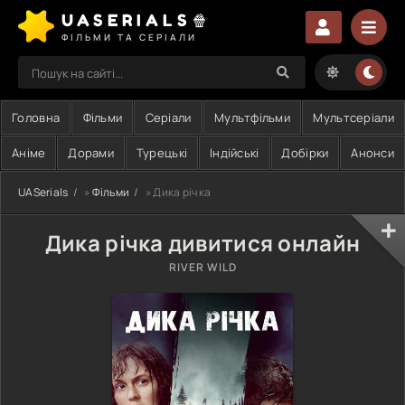
UASERIALS🍿
ФІЛЬМИ ТА СЕРІАЛИ
Головна
Фільми
Серіали
Мультфільми
Мультсеріали
Аніме
Дорами
Турецькі
Індійські
Добірки
Анонси
UASerials
»
Фільми
» Дика річка
Дика річка дивитися онлайн
RIVER WILD