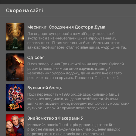
Скоро на сайті
Месники: Сходження Доктора Дума
Легендарні супергерої знову об'єднуються, щоб
зустрітися з найнебезпечнішим випробуванням у
своєму житті. Після численних битв, болючих втрат і
важких перемог вони стали сильнішими, мудрішими та
ще
Одіссея
Після завершення Троянської війни цар Ітаки Одіссей
разом із невеликим загоном вирушає в довгу й
небезпечну подорож додому, де на нього вже багато
років чекає вірна дружина Пенелопа. Та шлях, який
Вуличний боєць
Події переносять у 1993 рік, де двоє колишніх бійців
вуличних поєдинків, які давно розійшлися різними
шляхами, змушені знову повернутися до світу жорстоких
сутичок. Їх спокій порушує поява загадкової
Знайомство з Факерами 3
Молодий чоловік Генрі виріс у родині, де спокій —
рідкісне явище, а будь-яке важливе рішення швидко
перетворюється на привід для суперечок і