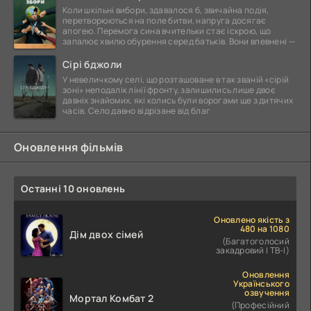
Коли шкільні вибори, здавалося б, звичайна подія,
перетворюються на поле битви, напруга досягає
апогею. Перемога сина вчительки стає іскрою, що
запалює хвилю обурення серед батьків. Вони впевнені —
Сірі бджоли
У невеличкому селі, що розташоване в так званій «сірій
зоні» неподалік лінії фронту, залишились лише двоє
давніх знайомих, які колись були ворогами ще з дитячих
часів. Село давно відрізане від благ
Оновлення фільмів
Останні 10 оновлень
Оновлено якість з
480 на 1080
Дім двох сімей
(Багатоголосий
закадровий | ТВ-І)
Оновлення
Українського
озвучення
Мортал Комбат 2
(Професійний