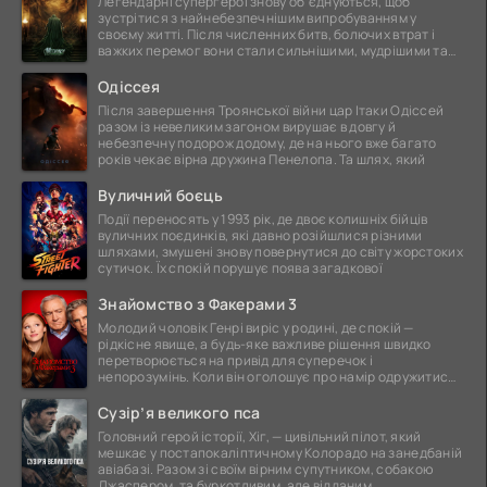
Легендарні супергерої знову об'єднуються, щоб
зустрітися з найнебезпечнішим випробуванням у
своєму житті. Після численних битв, болючих втрат і
важких перемог вони стали сильнішими, мудрішими та
ще
Одіссея
Після завершення Троянської війни цар Ітаки Одіссей
разом із невеликим загоном вирушає в довгу й
небезпечну подорож додому, де на нього вже багато
років чекає вірна дружина Пенелопа. Та шлях, який
Вуличний боєць
Події переносять у 1993 рік, де двоє колишніх бійців
вуличних поєдинків, які давно розійшлися різними
шляхами, змушені знову повернутися до світу жорстоких
сутичок. Їх спокій порушує поява загадкової
Знайомство з Факерами 3
Молодий чоловік Генрі виріс у родині, де спокій —
рідкісне явище, а будь-яке важливе рішення швидко
перетворюється на привід для суперечок і
непорозумінь. Коли він оголошує про намір одружитися,
це
Сузір’я великого пса
Головний герой історії, Хіг, — цивільний пілот, який
мешкає у постапокаліптичному Колорадо на занедбаній
авіабазі. Разом зі своїм вірним супутником, собакою
Джаспером, та буркотливим, але відданим