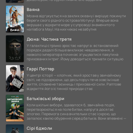
Ваяна
Моана відгукується на заклик океану і вирішує покинути
береги свого рідного острова Мотунуї. Вперше вона
вирушає у відкрите море у супроводі знаменитого
напівбога Мауї. На них чекає незабутня
Дюна: Частина третя
У галактиці стрімко зростає напруга: встановлений
порядок дедалі більше викликає невдоволення, а
навколо імператора починає згущуватися павутина
прихованих інтриг. Йому доводиться тримати ситуацію
Гаррі Поттер
У центрі історії — хлопчик, який зростав у звичайному
світі, не підозрюючи, що десь поруч тече зовсім інше
життя, сповнене таємниць і прихованої сили. Раптове
відкриття його істинної природи стає
Батьківські збори
Коли шкільні вибори, здавалося б, звичайна подія,
перетворюються на поле битви, напруга досягає
апогею. Перемога сина вчительки стає іскрою, що
запалює хвилю обурення серед батьків. Вони впевнені —
Сірі бджоли