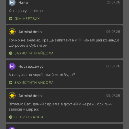
Н
Нана
27.07.26
Хто цю ху....знімає
ДІМ МЕРТВИХ
AdminAdmin
06.07.26
Точно не знаємо, краще запитайте у ТГ каналі цієї команди
що робила Субтитри
ЗАХИСТИТИ АЙДОЛА
Н
Ностардамус
06.07.26
А озвучка на українській мові буде?
ЗАХИСТИТИ АЙДОЛА
AdminAdmin
05.07.26
Вітаємо Вас, даний серіал є відсутній у мережі, оскільки
записів у мережі
ВІТЕР КОХАННЯ