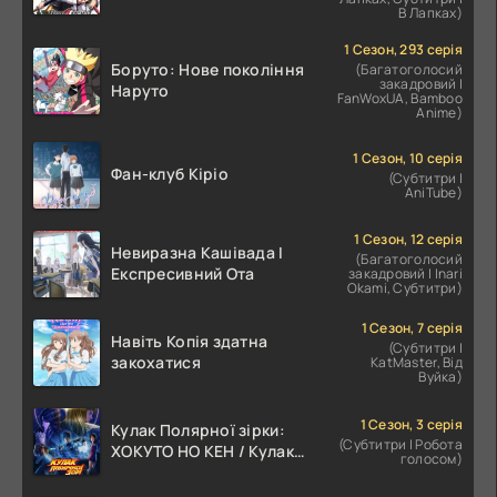
В Лапках)
1 Сезон, 293 серія
Боруто: Нове покоління
(Багатоголосий
закадровий |
Наруто
FanWoxUA, Bamboo
Anime)
1 Сезон, 10 серія
Фан-клуб Кіріо
(Субтитри |
AniTube)
1 Сезон, 12 серія
Невиразна Кашівада І
(Багатоголосий
Експресивний Ота
закадровий | Inari
Okami, Субтитри)
1 Сезон, 7 серія
Навіть Копія здатна
(Субтитри |
закохатися
KatMaster, Від
Вуйка)
1 Сезон, 3 серія
Кулак Полярної зірки:
(Субтитри | Робота
ХОКУТО НО КЕН / Кулак
голосом)
Північної Зорі