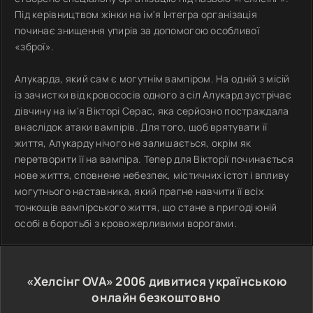
Під керівництвом жінки на ім'я Інтегра організація
починає знищення упирів за допомогою особливої
«зброї».
Алукарда, який сам є могутнім вампіром. На одній з місій
із зачистки від кровососів одного з сіл Алукард зустрічає
дівчину на ім'я Вікторі Серас, яка серйозно постраждала
внаслідок атаки вампірів. Для того, щоб врятувати її
життя, Алукарду нічого не залишається, окрім як
перетворити її на вампіра. Тепер для Вікторії починається
нове життя, сповнене небезпек, містичних істот і впливу
могутнього наставника, який прагне навчити її всіх
тонкощів вампірського життя, що стане в пригоді юній
особі в боротьбі з кровожерливими ворогами.
«Хелсінг OVA»
2006
дивитися українською
онлайн безкоштовно