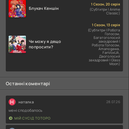
1 Сезон, 20 серія
Блукач Кеншін
(Субтитри | Anime
Classic)
1 Сезон, 13 серія
(Субтитри | Робота
Голосом,
Багатоголосий
Чи можу я дещо
закадровий |
Робота Голосом,
попросити?
Amanogawa,
FanVoxUA,
Двоголосий
закадровий | Glass
Moon)
Останні коментарі
Н
наталка
28.07.26
мені сподобалось
МІЙ СУСІД ТОТОРО