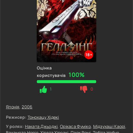
18+
Оцінка
100%
користувачів
1
0
Японія
,
2006
Режисер:
Тонокацу Хідекі
У ролях:
Наката Джьоджі
,
Орікаса Фуміко
,
Мідзухаші Каорі
,
Вакамото Норіо
,
Хірата Хіроакі
,
Парк Ромі
,
Тобіта Нобуо