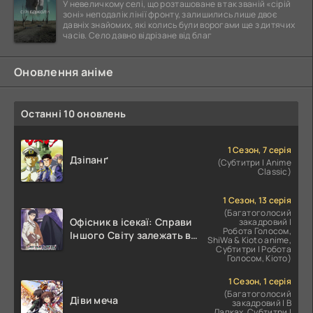
У невеличкому селі, що розташоване в так званій «сірій
зоні» неподалік лінії фронту, залишились лише двоє
давніх знайомих, які колись були ворогами ще з дитячих
часів. Село давно відрізане від благ
Оновлення аніме
Останні 10 оновлень
1 Сезон, 7 серія
Дзіпанґ
(Субтитри | Anime
Classic)
1 Сезон, 13 серія
(Багатоголосий
Офісник в ісекаї: Справи
закадровий |
Робота Голосом,
Іншого Світу залежать від
ShiWa & Kioto anime,
Корпоративного Раба
Субтитри | Робота
Голосом, Кіото)
1 Сезон, 1 серія
(Багатоголосий
Діви меча
закадровий | В
Лапках, Субтитри |