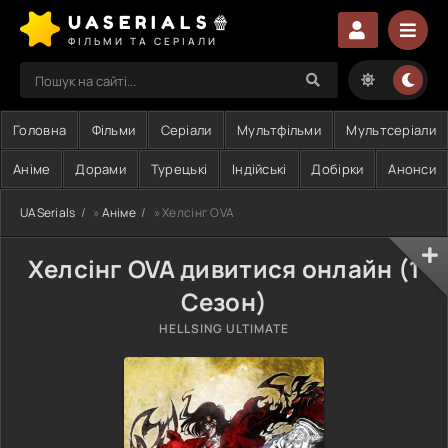
UASERIALS🍿
ФІЛЬМИ ТА СЕРІАЛИ
Головна
Фільми
Серіали
Мультфільми
Мультсеріали
Аніме
Дорами
Турецькі
Індійські
Добірки
Анонси
UASerials
»
Аніме
» Хелсінг OVA
Хелсінг OVA дивитися онлайн (1
Сезон)
HELLSING ULTIMATE