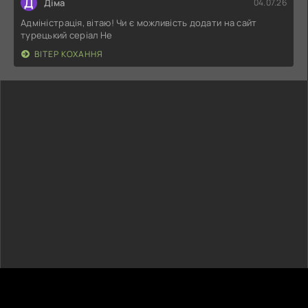
Д
Діма
04.07.26
Адміністрація, вітаю! Чи є можливість додати на сайт
турецький серіал Не
ВІТЕР КОХАННЯ