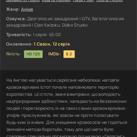
Жанр:
Аніме
Озвучка:
Двоголосий закадровий | QTV, Багатоголосий
закадровий | Clan Kaizoku, Didko Studio
Тривалість:
1 серія: 45:00
Оновлення:
1 Сезон, 12 серія
Якість:
IMDb:
HD 720
8.2
На Англію насувається серйозна небезпека: натовпи
кровожерливих істот почали наповнювати територію
королівства. Ці істоти, звані вампірами, що володіють
надприродними здібностями, нападають на беззахисних
людей і перетворюють їх на таких самих кровожерливих
упирів-прислужників, які зовсім не проти поласувати
будь-ким із живих. Для знищення кровососів не годяться
звичайні методи боротьби, тому для цієї мети було
створено спеціальну організацію під назвою «Геллсінг».