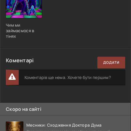
Чим ми
займаємося в
тінях
Коментарі
ДОДАТИ
Коментарів ще нема. Хочете бути першим?
Скоро на сайті
Месники: Сходження Доктора Дума