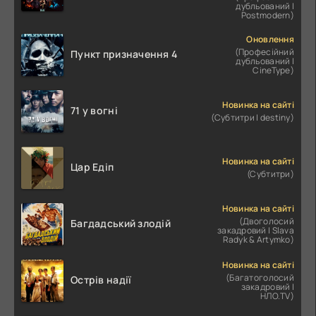
дубльований |
Postmodern)
Оновлення
(Професійний
Пункт призначення 4
дубльований |
CineType)
Новинка на сайті
71 у вогні
(Субтитри | destiny)
Новинка на сайті
Цар Едіп
(Субтитри)
Новинка на сайті
(Двоголосий
Багдадський злодій
закадровий | Slava
Radyk & Artymko)
Новинка на сайті
(Багатоголосий
Острів надії
закадровий |
НЛО.TV)