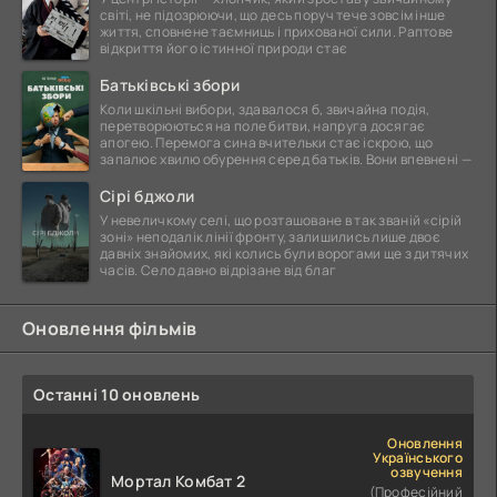
світі, не підозрюючи, що десь поруч тече зовсім інше
життя, сповнене таємниць і прихованої сили. Раптове
відкриття його істинної природи стає
Батьківські збори
Коли шкільні вибори, здавалося б, звичайна подія,
перетворюються на поле битви, напруга досягає
апогею. Перемога сина вчительки стає іскрою, що
запалює хвилю обурення серед батьків. Вони впевнені —
Сірі бджоли
У невеличкому селі, що розташоване в так званій «сірій
зоні» неподалік лінії фронту, залишились лише двоє
давніх знайомих, які колись були ворогами ще з дитячих
часів. Село давно відрізане від благ
Оновлення фільмів
Останні 10 оновлень
Оновлення
Українського
озвучення
Мортал Комбат 2
(Професійний