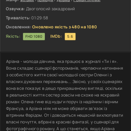
Озвучка:
Двоголосий закадровий
Тривалість:
01:29:58
Оновлення:
Оновлено якість з 480 на 1080
Якість:
IMDb:
FHD 1080
5.6
Аріана - молода дівчина, яка працює в журналі «Ти і я».
Вона складає сценарії фотороманів, черпаючи натхнення
з особистого життя своєї молодшої сестри Олени і з
власних духовних переживань... Звісно, у своїх сценаріях
вона все показує в дещо прикрашеному вигляді, оскільки
в реальності життя сестер зовсім не схоже на яскравий
роман: Олена гине від нудьги поруч із надійним і вірним
Франсуа, а Аріана ніяк не може обірвати зв'язок із
вітряним Фарідом. От і доводиться нещасній вихлюпувати
власні почуття, вбрані в красиві фантазії, у сценарії для
фотографічного роману. А що станеться, якщо Аріана