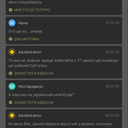
мені сподобалось
МІЙ СУСІД ТОТОРО
Н
Нана
27.07.26
Хто цю ху....знімає
ДІМ МЕРТВИХ
AdminAdmin
06.07.26
Точно не знаємо, краще запитайте у ТГ каналі цієї команди
що робила Субтитри
ЗАХИСТИТИ АЙДОЛА
Н
Ностардамус
06.07.26
А озвучка на українській мові буде?
ЗАХИСТИТИ АЙДОЛА
AdminAdmin
05.07.26
Вітаємо Вас, даний серіал є відсутній у мережі, оскільки