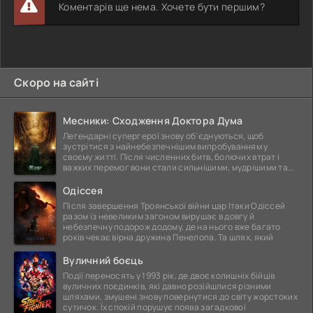
Коментарів ще нема. Хочете бути першим?
Скоро на сайті
Месники: Сходження Доктора Дума
Легендарні супергерої знову об'єднуються, щоб
зустрітися з найнебезпечнішим випробуванням у
своєму житті. Після численних битв, болючих втрат і
важких перемог вони стали сильнішими, мудрішими та
ще
Одіссея
Після завершення Троянської війни цар Ітаки Одіссей
разом із невеликим загоном вирушає в довгу й
небезпечну подорож додому, де на нього вже багато
років чекає вірна дружина Пенелопа. Та шлях, який
Вуличний боєць
Події переносять у 1993 рік, де двоє колишніх бійців
вуличних поєдинків, які давно розійшлися різними
шляхами, змушені знову повернутися до світу жорстоких
сутичок. Їх спокій порушує поява загадкової