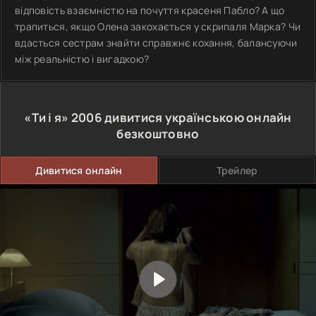
відповість взаємністю на почуття красеня Пабло? А що
трапиться, якщо Олена закохається у скрипаля Марка? Чи
вдасться сестрам знайти справжнє кохання, балансуючи
між реальністю і вигадкою?
«Ти і я»
2006
дивитися українською онлайн
безкоштовно
Дивитися онлайн
Трейлер