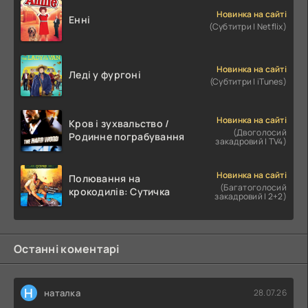
Новинка на сайті
Енні
(Субтитри | Netflix)
Новинка на сайті
Леді у фургоні
(Субтитри | iTunes)
Новинка на сайті
Кров і зухвальство /
(Двоголосий
Родинне пограбування
закадровий | TV4)
Новинка на сайті
Полювання на
(Багатоголосий
крокодилів: Сутичка
закадровий | 2+2)
Останні коментарі
Н
наталка
28.07.26