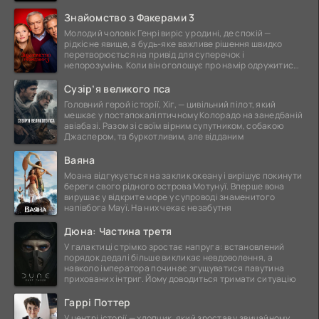
Знайомство з Факерами 3
Молодий чоловік Генрі виріс у родині, де спокій —
рідкісне явище, а будь-яке важливе рішення швидко
перетворюється на привід для суперечок і
непорозумінь. Коли він оголошує про намір одружитися,
це
Сузір’я великого пса
Головний герой історії, Хіг, — цивільний пілот, який
мешкає у постапокаліптичному Колорадо на занедбаній
авіабазі. Разом зі своїм вірним супутником, собакою
Джаспером, та буркотливим, але відданим
Ваяна
Моана відгукується на заклик океану і вирішує покинути
береги свого рідного острова Мотунуї. Вперше вона
вирушає у відкрите море у супроводі знаменитого
напівбога Мауї. На них чекає незабутня
Дюна: Частина третя
У галактиці стрімко зростає напруга: встановлений
порядок дедалі більше викликає невдоволення, а
навколо імператора починає згущуватися павутина
прихованих інтриг. Йому доводиться тримати ситуацію
Гаррі Поттер
У центрі історії — хлопчик, який зростав у звичайному