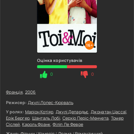
16+
Оцінка користувачів
0
0
Франція
,
2006
Режисер:
Джулі Лопес-Кюрваль
У ролях:
Маріон Котіяр
,
Джулі Депардьє
,
Джонатан Цассаї
,
Ерік Бергер
,
Шанталь Лобі
,
Серхіо Періс-Менчета
,
Томер
Сіслей
,
Кароль Франк
,
Філіп Ле Февре
Жанр:
Фільми
/
Комедія
/
Драма
/
Романтичний