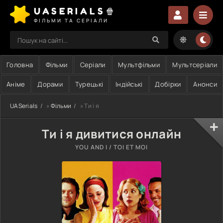
UASERIALS🍿
ФІЛЬМИ ТА СЕРІАЛИ
Головна
Фільми
Серіали
Мультфільми
Мультсеріали
Аніме
Дорами
Турецькі
Індійські
Добірки
Анонси
UASerials
»
Фільми
» Ти і я
Ти і я дивитися онлайн
YOU AND I / TOI ET MOI