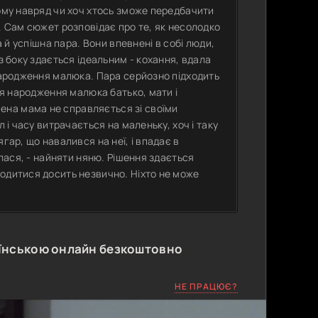
кому навряд чи хоч хтось зможе передбачити
. Сам сюжет розповідає про те, як несолодко
а й успішна пара. Вони впевнені в собі люди,
з боку здається ідеальним - кохання, вдала
 народження малюка. Пара серйозно підходить
ля народження малюка батько, мати і
на мама не справляється зі своїми
 і часу витрачається на маленьку, хоч і таку
гар, що навалився на неї, і впадає в
алася, - найняти няню. Рішення здається
одитися досить незвично. Ніхто не може
їнською онлайн безкоштовно
НЕ ПРАЦЮЄ?