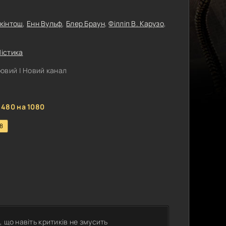
кінтош
,
Енн Вульф
,
Блер Браун
,
Філліп В. Карузо
,
істика
овий | Новий канал
 480 на 1080
.8
 що навіть критиків не змусить