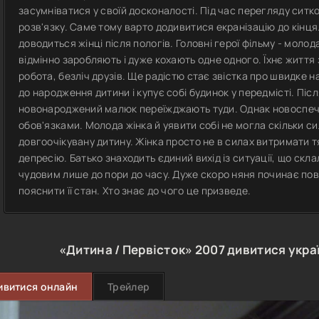
засумніватися у своїй досконалості. Під час перегляду сит
розв'язку. Саме тому варто додивитися екранізацію до кінця
доводиться жінці після пологів. Головні герої фільму - молод
відмінно заробляють і дуже кохають одне одного. Їхнє життя 
робота, безліч друзів. Ще радістю стає звістка про швидке
до народження дитини і купує собі будинок у передмісті. Піс
новонароджений малюк переїжджають туди. Однак новоспече
обов'язками. Молода жінка й уявити собі не могла скільки сил
довгоочікувану дитину. Жінка просто не в силах витримати тя
депресію. Батько знаходить єдиний вихід із ситуації, що скл
чудовим лише до пори до часу. Дуже скоро няня починає пов
пояснити її стан. Хто знає до чого це призведе.
«Дитина / Первісток»
2007
дивитися укра
ивитися онлайн
Трейлер