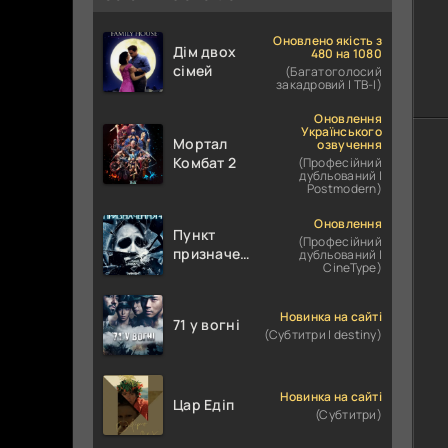
Оновлено якість з
Дім двох
480 на 1080
сімей
(Багатоголосий
закадровий | ТВ-І)
Оновлення
Українського
Мортал
озвучення
Комбат 2
(Професійний
дубльований |
Postmodern)
Оновлення
Пункт
(Професійний
призначення
дубльований |
CineType)
4
Новинка на сайті
71 у вогні
(Субтитри | destiny)
Новинка на сайті
Цар Едіп
(Субтитри)