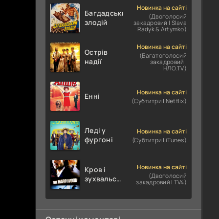
Новинка на сайті
Багдадський
(Двоголосий
злодій
закадровий | Slava
Radyk & Artymko)
Новинка на сайті
Острів
(Багатоголосий
надії
закадровий |
НЛО.TV)
Новинка на сайті
Енні
(Субтитри | Netflix)
Леді у
Новинка на сайті
фургоні
(Субтитри | iTunes)
Новинка на сайті
Кров і
(Двоголосий
зухвальство
закадровий | TV4)
/ Родинне
пограбування