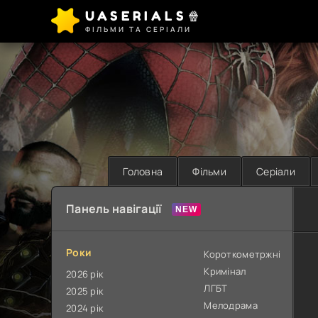
UASERIALS🍿
ФІЛЬМИ ТА СЕРІАЛИ
Головна
Фільми
Серіали
Панель навігації
Роки
Короткометржні
Кримінал
2026 рік
ЛГБТ
2025 рік
Мелодрама
2024 рік