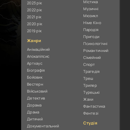
Містика
2023 рік
Музичні
2022 рік
Мюзикл
2021 рік
Німе Кіно
2020 рік
Пародія
2019 рік
Пригоди
Жанри
Психологічні
Анімаційний
Романтичний
Апокаліпсис
Сімейний
Артхаус
Спорт
Біографія
Трагедія
Бойовик
Треш
Вестерн
Трилер
Військовий
Турецькі
Детектив
Жахи
Дорама
Фантастика
Драма
Фентезі
Дитячий
Студія
Документальний