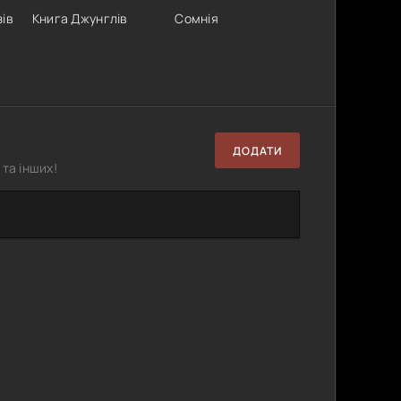
зів
Книга Джунглів
Сомнія
ДОДАТИ
та інших!