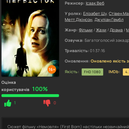
Режисер:
Ісаак Веб
У ролях:
Елізабет Шу
,
Стівен Ма
Метт Дікінсон
,
Джуліан Гембл
Жанр:
Фільми
/
Жахи
/
Драма
/
М
Озвучка:
Багатоголосий закадр
Тривалість:
01:37:16
Оновлення:
Оновлено якість з
16+
Якість:
IMDb:
FHD 1080
4
Оцінка
100%
користувачів
1
0
Сюжет фільму «Немовля» (First Born) настільки незвичайний,