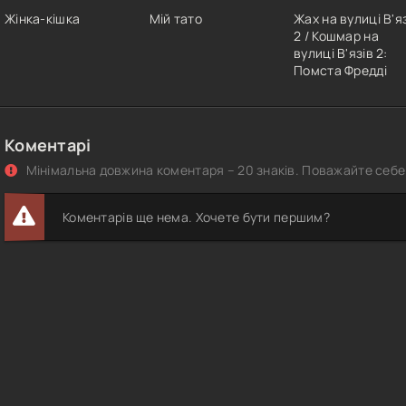
Жінка-кішка
Мій тато
Жах на вулиці В'я
2 / Кошмар на
вулиці В'язів 2:
Помста Фредді
Коментарі
Мінімальна довжина коментаря – 20 знаків. Поважайте себе 
Коментарів ще нема. Хочете бути першим?