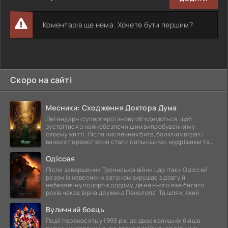
Коментарів ще нема. Хочете бути першим?
Скоро на сайті
Месники: Сходження Доктора Дума
Легендарні супергерої знову об'єднуються, щоб
зустрітися з найнебезпечнішим випробуванням у
своєму житті. Після численних битв, болючих втрат і
важких перемог вони стали сильнішими, мудрішими та
ще
Одіссея
Після завершення Троянської війни цар Ітаки Одіссей
разом із невеликим загоном вирушає в довгу й
небезпечну подорож додому, де на нього вже багато
років чекає вірна дружина Пенелопа. Та шлях, який
Вуличний боєць
Події переносять у 1993 рік, де двоє колишніх бійців