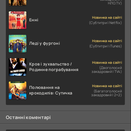
НЛО.TV)
Новинка на сайті
Енні
(Субтитри | Netflix)
Новинка на сайті
Леді у фургоні
(Субтитри | iTunes)
Новинка на сайті
Кров і зухвальство /
(Двоголосий
Родинне пограбування
закадровий | TV4)
Новинка на сайті
Полювання на
(Багатоголосий
крокодилів: Сутичка
закадровий | 2+2)
Останні коментарі