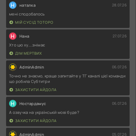
Н
наталка
28.07.26
мені сподобалось
МІЙ СУСІД ТОТОРО
Н
Нана
27.07.26
Хто цю ху....знімає
ДІМ МЕРТВИХ
AdminAdmin
06.07.26
Точно не знаємо, краще запитайте у ТГ каналі цієї команди
що робила Субтитри
ЗАХИСТИТИ АЙДОЛА
Н
Ностардамус
06.07.26
А озвучка на українській мові буде?
ЗАХИСТИТИ АЙДОЛА
AdminAdmin
05.07.26