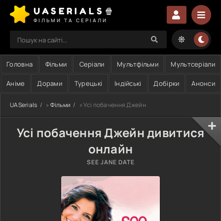
UASERIALS🍿
ФІЛЬМИ ТА СЕРІАЛИ
Головна
Фільми
Серіали
Мультфільми
Мультсеріали
Аніме
Дорами
Турецькі
Індійські
Добірки
Анонси
UASerials
»
Фільми
» Усі побачення Джейн
Усі побачення Джейн дивитися
онлайн
SEE JANE DATE