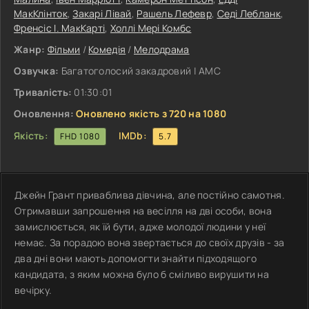
МакКлінток
,
Закарі Лівай
,
Рашель Лефевр
,
Седі Лебланк
,
Френсіс І. МакКарті
,
Холлі Мері Комбс
Жанр:
Фільми
/
Комедія
/
Мелодрама
Озвучка:
Багатоголосий закадровий | АМС
Тривалість:
01:30:01
Оновлення:
Оновлено якість з 720 на 1080
Якість:
IMDb:
FHD 1080
5.7
Джейн Грант приваблива дівчина, але постійно самотня.
Отримавши запрошення на весілля на дві особи, вона
замислюється, як їй бути, адже молодої людини у неї
немає. За порадою вона звертається до своїх друзів - за
два дні вони мають допомогти знайти підходящого
кандидата, з яким можна було б сміливо вирушити на
вечірку.