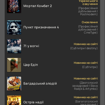
Українського
озвучення
Мортал Комбат 2
(Професійний
дубльований |
Postmodern)
Оновлення
(Професійний
Пункт призначення 4
дубльований |
CineType)
Новинка на сайті
71 у вогні
(Субтитри | destiny)
Новинка на сайті
Цар Едіп
(Субтитри)
Новинка на сайті
(Двоголосий
Багдадський злодій
закадровий | Slava
Radyk & Artymko)
Новинка на сайті
(Багатоголосий
Острів надії
закадровий |