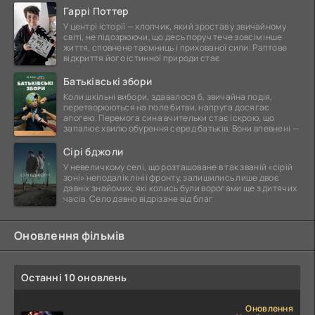
Гаррі Поттер
У центрі історії — хлопчик, який зростав у звичайному
світі, не підозрюючи, що десь поруч тече зовсім інше
життя, сповнене таємниць і прихованої сили. Раптове
відкриття його істинної природи стає
Батьківські збори
Коли шкільні вибори, здавалося б, звичайна подія,
перетворюються на поле битви, напруга досягає
апогею. Перемога сина вчительки стає іскрою, що
запалює хвилю обурення серед батьків. Вони впевнені —
Сірі бджоли
У невеличкому селі, що розташоване в так званій «сірій
зоні» неподалік лінії фронту, залишились лише двоє
давніх знайомих, які колись були ворогами ще з дитячих
часів. Село давно відрізане від благ
Оновлення фільмів
Останні 10 оновлень
Оновлення