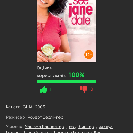
12+
Оцінка
100%
користувачів
1
0
Канада
,
США
,
2003
Режисер:
Роберт Берлінгер
У ролях:
Чарізма Карпентер
,
Девід Липпер
,
Джошуа
Малина
,
Івен Марріотт
,
Камерон Меттісон
,
Едді