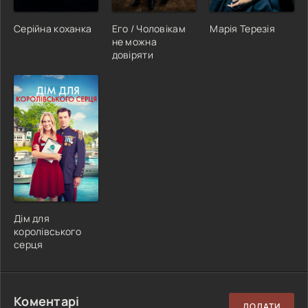
Серійна коханка
Его / Чоловікам
Марія Терезія
не можна
довіряти
Дім для
королівського
серця
Коментарі
ДОДАТИ