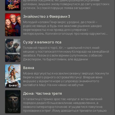
вуличних поєдинків, які давно розійшлися різними
шляхами, змушені знову повернутися до світу жорстоких
сутичок. Їх спокій порушує поява загадкової
Знайомство з Факерами 3
Молодий чоловік Генрі виріс у родині, де спокій —
рідкісне явище, а будь-яке важливе рішення швидко
перетворюється на привід для суперечок і
непорозумінь. Коли він оголошує про намір одружитися,
це
Сузір’я великого пса
Головний герой історії, Хіг, — цивільний пілот, який
мешкає у постапокаліптичному Колорадо на занедбаній
авіабазі. Разом зі своїм вірним супутником, собакою
Джаспером, та буркотливим, але відданим
Ваяна
Моана відгукується на заклик океану і вирішує покинути
береги свого рідного острова Мотунуї. Вперше вона
вирушає у відкрите море у супроводі знаменитого
напівбога Мауї. На них чекає незабутня
Дюна: Частина третя
У галактиці стрімко зростає напруга: встановлений
порядок дедалі більше викликає невдоволення, а
навколо імператора починає згущуватися павутина
прихованих інтриг. Йому доводиться тримати ситуацію