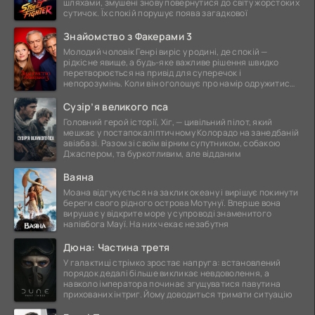
шляхами, змушені знову повернутися до світу жорстоких
сутичок. Їх спокій порушує поява загадкової
Знайомство з Факерами 3
Молодий чоловік Генрі виріс у родині, де спокій —
рідкісне явище, а будь-яке важливе рішення швидко
перетворюється на привід для суперечок і
непорозумінь. Коли він оголошує про намір одружитися,
це
Сузір’я великого пса
Головний герой історії, Хіг, — цивільний пілот, який
мешкає у постапокаліптичному Колорадо на занедбаній
авіабазі. Разом зі своїм вірним супутником, собакою
Джаспером, та буркотливим, але відданим
Ваяна
Моана відгукується на заклик океану і вирішує покинути
береги свого рідного острова Мотунуї. Вперше вона
вирушає у відкрите море у супроводі знаменитого
напівбога Мауї. На них чекає незабутня
Дюна: Частина третя
У галактиці стрімко зростає напруга: встановлений
порядок дедалі більше викликає невдоволення, а
навколо імператора починає згущуватися павутина
прихованих інтриг. Йому доводиться тримати ситуацію