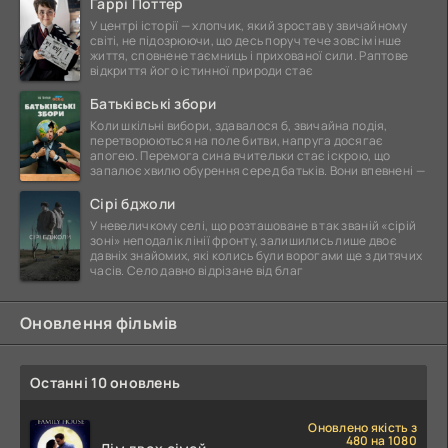
Гаррі Поттер
У центрі історії — хлопчик, який зростав у звичайному
світі, не підозрюючи, що десь поруч тече зовсім інше
життя, сповнене таємниць і прихованої сили. Раптове
відкриття його істинної природи стає
Батьківські збори
Коли шкільні вибори, здавалося б, звичайна подія,
перетворюються на поле битви, напруга досягає
апогею. Перемога сина вчительки стає іскрою, що
запалює хвилю обурення серед батьків. Вони впевнені —
Сірі бджоли
У невеличкому селі, що розташоване в так званій «сірій
зоні» неподалік лінії фронту, залишились лише двоє
давніх знайомих, які колись були ворогами ще з дитячих
часів. Село давно відрізане від благ
Оновлення фільмів
Останні 10 оновлень
Оновлено якість з
480 на 1080