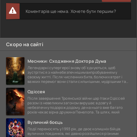
Коментарів ще нема. Хочете бути першим?
Скоро на сайті
Месники: Сходження Доктора Дума
Легендарні супергерої знову об'єднуються, щоб
зустрітися з найнебезпечнішим випробуванням у
своєму житті. Після численних битв, болючих втрат і
важких перемог вони стали сильнішими, мудрішими та
ще
Одіссея
Після завершення Троянської війни цар Ітаки Одіссей
разом із невеликим загоном вирушає в довгу й
небезпечну подорож додому, де на нього вже багато
років чекає вірна дружина Пенелопа. Та шлях, який
Вуличний боєць
Події переносять у 1993 рік, де двоє колишніх бійців
вуличних поєдинків, які давно розійшлися різними