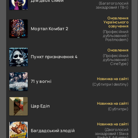
Дім двох сімей
(Багатоголосий
закадровий | ТВ-І)
Оновлення
Українського
озвучення
Мортал Комбат 2
(Професійний
дубльований |
Postmodern)
Оновлення
(Професійний
Пункт призначення 4
дубльований |
CineType)
Новинка на сайті
71 у вогні
(Субтитри | destiny)
Новинка на сайті
Цар Едіп
(Субтитри)
Новинка на сайті
(Двоголосий
Багдадський злодій
закадровий | Slava
Radyk & Artymko)