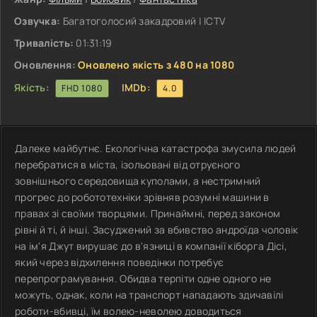
Озвучка:
Багатоголосий закадровий | ICTV
Тривалість:
01:31:19
Оновлення:
Оновлено якість з 480 на 1080
Якість:
IMDb:
FHD 1080
4.0
Далеке майбутнє. Екологічна катастрофа змусила людей
перебратися в міста, ізольовані від отруєного
зовнішнього середовища куполами, а нестримний
прогрес до робототехніки зрівняв розумні машини в
правах зі своїми творцями. Принаймні, перед законом
рівні й ті, й інші. Засуджений за вбивство андроїда чоловік
на ім'я Джут вирушає до в'язниці в компанії кіборга Дісі,
який через відхилення поведінки потребує
перепрограмування. Обидва терпіти одне одного не
можуть, однак, коли на транспорт нападають здичавілі
роботи-вбивці, їм волею-неволею доводиться