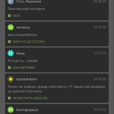
Г
Гість Людмила
08.08.26
Така несусвітня херня
1670
Н
наталка
28.07.26
мені сподобалось
МІЙ СУСІД ТОТОРО
Н
Нана
27.07.26
Хто цю ху....знімає
ДІМ МЕРТВИХ
AdminAdmin
06.07.26
Точно не знаємо, краще запитайте у ТГ каналі цієї команди
що робила Субтитри
ЗАХИСТИТИ АЙДОЛА
Н
Ностардамус
06.07.26