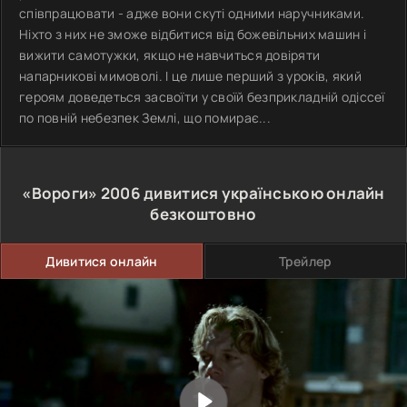
співпрацювати - адже вони скуті одними наручниками.
Ніхто з них не зможе відбитися від божевільних машин і
вижити самотужки, якщо не навчиться довіряти
напарникові мимоволі. І це лише перший з уроків, який
героям доведеться засвоїти у своїй безприкладній одіссеї
по повній небезпек Землі, що помирає...
«Вороги»
2006
дивитися українською онлайн
безкоштовно
Дивитися онлайн
Трейлер