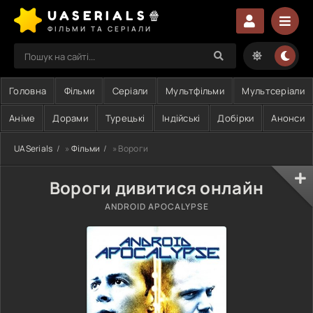
UASERIALS🍿
ФІЛЬМИ ТА СЕРІАЛИ
Головна
Фільми
Серіали
Мультфільми
Мультсеріали
Аніме
Дорами
Турецькі
Індійські
Добірки
Анонси
UASerials
»
Фільми
» Вороги
Вороги дивитися онлайн
ANDROID APOCALYPSE