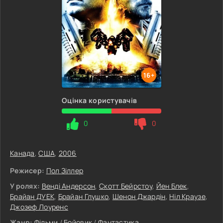
16+
Оцінка користувачів
0
0
Канада
,
США
,
2006
Режисер:
Пол Зіллер
У ролях:
Венді Андерсон
,
Скотт Бейрстоу
,
Йен Блек
,
Брайан ДУЕК
,
Брайан Глушко
,
Шенон Джардін
,
Ніл Краузе
,
Джозеф Лоуренс
Жанр:
Фільми
/
Бойовик
/
Фантастика