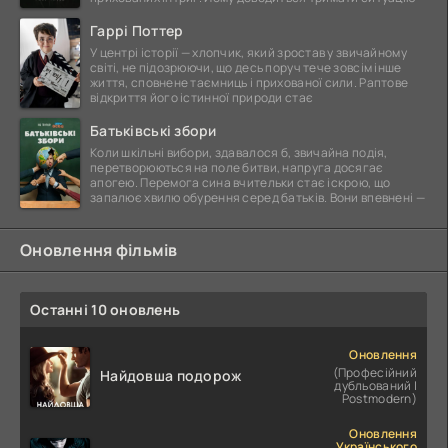
Гаррі Поттер
У центрі історії — хлопчик, який зростав у звичайному
світі, не підозрюючи, що десь поруч тече зовсім інше
життя, сповнене таємниць і прихованої сили. Раптове
відкриття його істинної природи стає
Батьківські збори
Коли шкільні вибори, здавалося б, звичайна подія,
перетворюються на поле битви, напруга досягає
апогею. Перемога сина вчительки стає іскрою, що
запалює хвилю обурення серед батьків. Вони впевнені —
Оновлення фільмів
Останні 10 оновлень
Оновлення
(Професійний
Найдовша подорож
дубльований |
Postmodern)
Оновлення
Українського