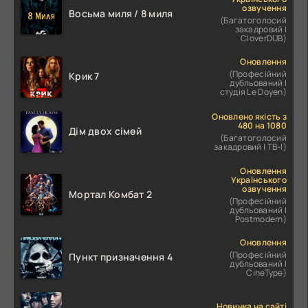
озвучення
Восьма миля / 8 миля
(Багатоголосий
закадровий |
CloverDUB)
Оновлення
(Професійний
Крик 7
дубльований |
студія Le Doyen)
Оновлено якість з
480 на 1080
Дім двох сімей
(Багатоголосий
закадровий | ТВ-І)
Оновлення
Українського
озвучення
Мортал Комбат 2
(Професійний
дубльований |
Postmodern)
Оновлення
(Професійний
Пункт призначення 4
дубльований |
CineType)
Новинка на сайті