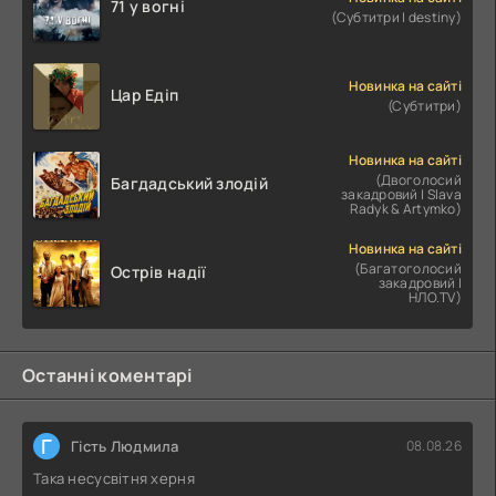
71 у вогні
(Субтитри | destiny)
Новинка на сайті
Цар Едіп
(Субтитри)
Новинка на сайті
(Двоголосий
Багдадський злодій
закадровий | Slava
Radyk & Artymko)
Новинка на сайті
(Багатоголосий
Острів надії
закадровий |
НЛО.TV)
Останні коментарі
Г
Гість Людмила
08.08.26
Така несусвітня херня