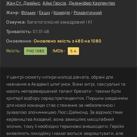
Жан Ст. Джеймс
,
Аймі Гарсіа
,
Дженніфер Карпентер
Жанр:
Фільми
/
Екшн
/
Комедія
/
Романтичний
Озвучка:
Багатоголосий закадровий | К1
Тривалість:
01:31:48
Оновлення:
Оновлено якість з 480 на 1080
Якість:
IMDb:
FHD 1080
5.4
У центрі сюжету чотири молоді дівчата, обрані для
навчання в Академії шпигунок. Вони хитрі, сексуальні та
мають неперевершений талант брехати - такими були
критерії відбору серед претенденток. Першим завданням
для нової команди стає стеження за небезпечною і
зухвалою злочинницею Люсі Даймонд. За відомостями
керівництва Академії, вона замишляє масштабний
злочин, тому її необхідно терміново знешкодити. Героїні
виявляють лиходійку і намагаються заарештувати, але