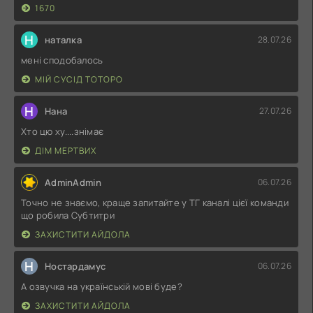
1670
Н
наталка
28.07.26
мені сподобалось
МІЙ СУСІД ТОТОРО
Н
Нана
27.07.26
Хто цю ху....знімає
ДІМ МЕРТВИХ
AdminAdmin
06.07.26
Точно не знаємо, краще запитайте у ТГ каналі цієї команди
що робила Субтитри
ЗАХИСТИТИ АЙДОЛА
Н
Ностардамус
06.07.26
А озвучка на українській мові буде?
ЗАХИСТИТИ АЙДОЛА