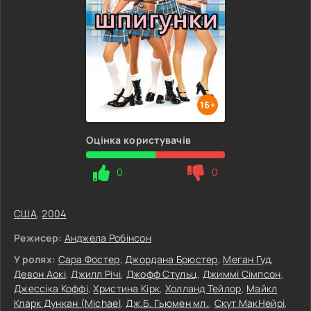
16+
Оцінка користувачів
0
0
США
,
2004
Режисер:
Анджела Робінсон
У ролях:
Сара Фостер
,
Джордана Брюстер
,
Меган Гуд
,
Девон Аокі
,
Джилл Річі
,
Джофф Стульц
,
Джиммі Сімпсон
,
Джессіка Коффі
,
Христина Кірк
,
Холланд Тейлор
,
Майкл
Кларк Дункан (Michael
,
Дж.Б. Гьюмен мл.
,
Скут МакНейрі
,