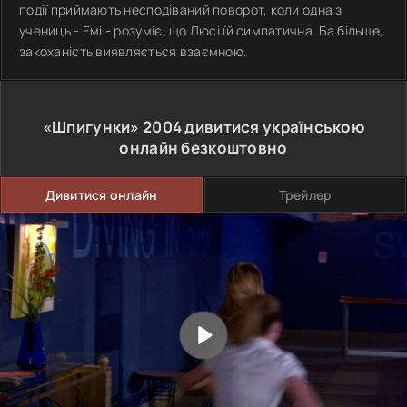
події приймають несподіваний поворот, коли одна з
учениць - Емі - розуміє, що Люсі їй симпатична. Ба більше,
закоханість виявляється взаємною.
«Шпигунки»
2004
дивитися українською
онлайн безкоштовно
Дивитися онлайн
Трейлер