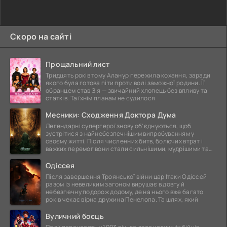
Скоро на сайті
Прощальний лист
Тридцять років тому Аланур пережила кохання, заради
якого була готова піти проти волі заможної родини. Її
обранцем став Зія — звичайний хлопець без впливу та
статків. Та їхнім планам не судилося
Месники: Сходження Доктора Дума
Легендарні супергерої знову об'єднуються, щоб
зустрітися з найнебезпечнішим випробуванням у
своєму житті. Після численних битв, болючих втрат і
важких перемог вони стали сильнішими, мудрішими та
ще
Одіссея
Після завершення Троянської війни цар Ітаки Одіссей
разом із невеликим загоном вирушає в довгу й
небезпечну подорож додому, де на нього вже багато
років чекає вірна дружина Пенелопа. Та шлях, який
Вуличний боєць