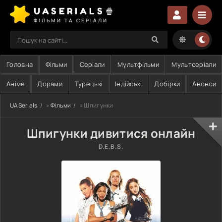
UASERIALS🍿
ФІЛЬМИ ТА СЕРІАЛИ
Головна
Фільми
Серіали
Мультфільми
Мультсеріали
Аніме
Дорами
Турецькі
Індійські
Добірки
Анонси
UASerials
»
Фільми
» Шпигунки
Шпигунки дивитися онлайн
D.E.B.S.