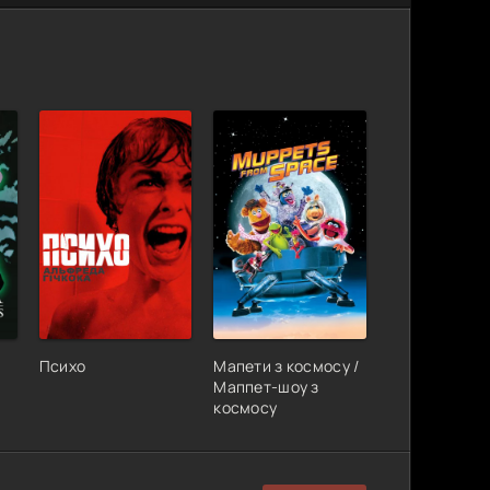
Психо
Мапети з космосу /
Маппет-шоу з
космосу