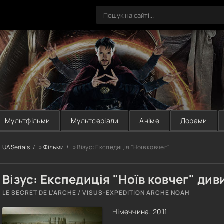
Мультфільми
Мультсеріали
Аніме
Дорами
UASerials
»
Фільми
» Візус: Експедиція "Ноїв ковчег"
Візус: Експедиція "Ноїв ковчег" ди
LE SECRET DE L'ARCHE / VISUS-EXPEDITION ARCHE NOAH
Німеччина
,
2011