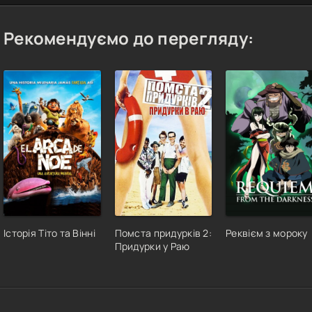
Рекомендуємо до перегляду:
Історія Тіто та Вінні
Помста придурків 2:
Реквієм з мороку
Придурки у Раю