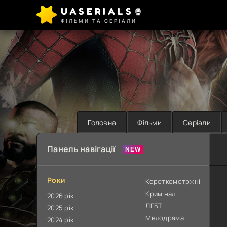
UASERIALS🍿
ФІЛЬМИ ТА СЕРІАЛИ
Головна
Фільми
Серіали
Панель навігації
Роки
Короткометржні
Кримінал
2026 рік
ЛГБТ
2025 рік
Мелодрама
2024 рік