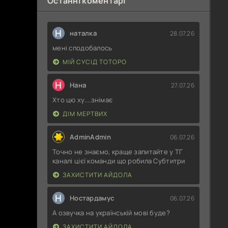
Останні коментарі
Н
наталка
28.07.26
мені сподобалось
МІЙ СУСІД ТОТОРО
Н
Нана
27.07.26
Хто цю ху....знімає
ДІМ МЕРТВИХ
AdminAdmin
06.07.26
Точно не знаємо, краще запитайте у ТГ
каналі цієї команди що робила Субтитри
ЗАХИСТИТИ АЙДОЛА
Н
Ностардамус
06.07.26
А озвучка на українській мові буде?
ЗАХИСТИТИ АЙДОЛА