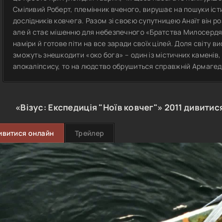
Сміливий Роберт, племінник вченого, вирушає на пошуки істи
дослідників ковчега. Разом зі своєю супутницею Анаїт він р
але й стає мішенню для небезпечного «Братства Милосердя»
наміри й готове піти на все заради своїх цілей. Доля світу ви
зможуть знешкодити «око бога» – один із містичних каменів,
апокаліпсису, то на людство обрушиться справжній Армагед
«Візус: Експедиція "Ноїв ковчег"»
2011
дивитися
ивитися онлайн
Трейлер