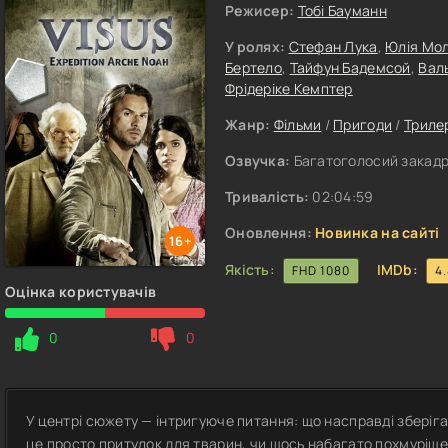
Режисер:
Тобі Бауманн
У ролях:
Стефан Лука
,
Юлія Мо
Бертело
,
Тайфун Бадемсой
,
Вал
Фрідеріке Кемптер
Жанр:
Фільми
/
Пригоди
/
Триле
Озвучка:
Багатоголосий закадр
Тривалість:
02:04:59
Оновлення:
Новинка на сайті
16+
Якість:
IMDb:
FHD 1080
4
Оцінка користувачів
0
0
У центрі сюжету — інтригуюче питання: що насправді зберіга
це просто притулок для тварин, чи щось набагато похмуріше