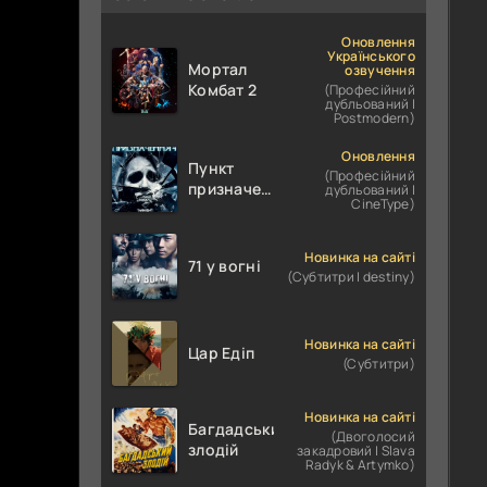
Оновлення
Українського
Мортал
озвучення
Комбат 2
(Професійний
дубльований |
Postmodern)
Оновлення
Пункт
(Професійний
призначення
дубльований |
CineType)
4
Новинка на сайті
71 у вогні
(Субтитри | destiny)
Новинка на сайті
Цар Едіп
(Субтитри)
Новинка на сайті
Багдадський
(Двоголосий
злодій
закадровий | Slava
Radyk & Artymko)