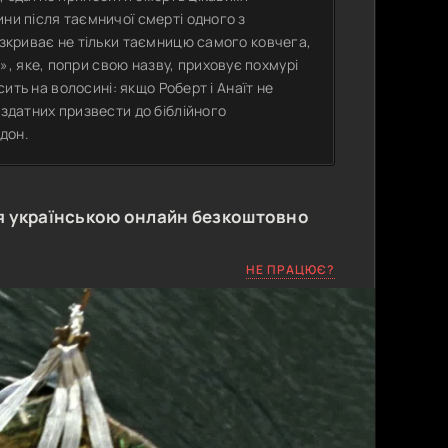
ни після таємничої смерті одного з
озкриває не тільки таємницю самого ковчега,
, яке, попри свою назву, приховує похмурі
сить на волосині: якщо Роберт і Анаїт не
 здатних призвести до біблійного
дон.
 українською онлайн безкоштовно
НЕ ПРАЦЮЄ?