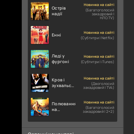
Новинка на сайті
Острів
(Багатоголосий
надії
закадровий |
НЛО.TV)
Новинка на сайті
Енні
(Субтитри | Netflix)
Леді у
Новинка на сайті
фургоні
(Субтитри | iTunes)
Новинка на сайті
Кров і
(Двоголосий
зухвальство
закадровий | TV4)
/ Родинне
пограбування
Новинка на сайті
Полювання
(Багатоголосий
на
закадровий | 2+2)
крокодилів:
Сутичка