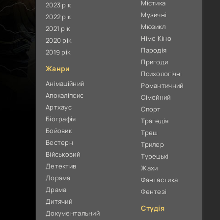
Містика
2023 рік
Музичні
2022 рік
Мюзикл
2021 рік
Німе Кіно
2020 рік
Пародія
2019 рік
Пригоди
Жанри
Психологічні
Анімаційний
Романтичний
Апокаліпсис
Сімейний
Артхаус
Спорт
Біографія
Трагедія
Бойовик
Треш
Вестерн
Трилер
Військовий
Турецькі
Детектив
Жахи
Дорама
Фантастика
Драма
Фентезі
Дитячий
Студія
Документальний