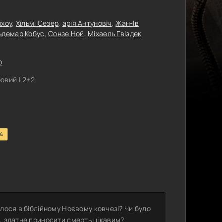
лхоу
,
Хільмі Сезер
,
арія Антуновіч
,
Жан-Ів
ьдемар Кобус
,
Сонзе Ной
,
Міхаель Гвіздек
,
р
овий | 2+2
.4
лося в біблійному Ноєвому ковчезі? Чи було
, здатне приносити смерть цікавим?