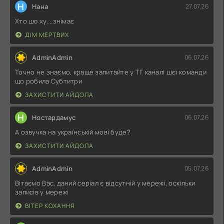
Н
Нана
27.07.26
Хто цю ху....знімає
ДІМ МЕРТВИХ
AdminAdmin
06.07.26
Точно не знаємо, краще запитайте у ТГ каналі цієї команди
що робила Субтитри
ЗАХИСТИТИ АЙДОЛА
Н
Ностардамус
06.07.26
А озвучка на українській мові буде?
ЗАХИСТИТИ АЙДОЛА
AdminAdmin
05.07.26
Вітаємо Вас, даний серіал є відсутній у мережі, оскільки
записів у мережі
ВІТЕР КОХАННЯ