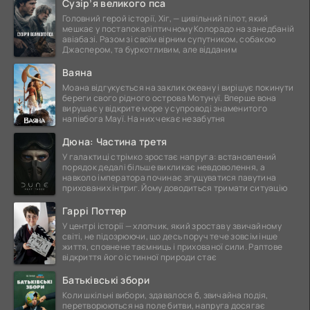
Сузір’я великого пса
Головний герой історії, Хіг, — цивільний пілот, який
мешкає у постапокаліптичному Колорадо на занедбаній
авіабазі. Разом зі своїм вірним супутником, собакою
Джаспером, та буркотливим, але відданим
Ваяна
Моана відгукується на заклик океану і вирішує покинути
береги свого рідного острова Мотунуї. Вперше вона
вирушає у відкрите море у супроводі знаменитого
напівбога Мауї. На них чекає незабутня
Дюна: Частина третя
У галактиці стрімко зростає напруга: встановлений
порядок дедалі більше викликає невдоволення, а
навколо імператора починає згущуватися павутина
прихованих інтриг. Йому доводиться тримати ситуацію
Гаррі Поттер
У центрі історії — хлопчик, який зростав у звичайному
світі, не підозрюючи, що десь поруч тече зовсім інше
життя, сповнене таємниць і прихованої сили. Раптове
відкриття його істинної природи стає
Батьківські збори
Коли шкільні вибори, здавалося б, звичайна подія,
перетворюються на поле битви, напруга досягає