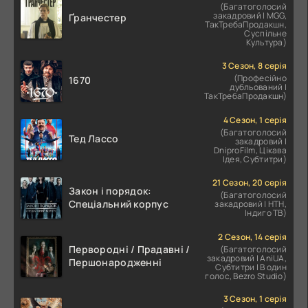
(Багатоголосий
закадровий | MGG,
Ґранчестер
ТакТребаПродакшн,
Суспільне
Культура)
3 Сезон, 8 серія
(Професійно
1670
дубльований |
ТакТребаПродакшн)
4 Сезон, 1 серія
(Багатоголосий
Тед Лассо
закадровий |
DniproFilm, Цікава
Ідея, Субтитри)
21 Сезон, 20 серія
Закон і порядок:
(Багатоголосий
Спеціальний корпус
закадровий | НТН,
Індиго ТВ)
2 Сезон, 14 серія
Первородні / Прадавні /
(Багатоголосий
закадровий | AniUA,
Першонародженні
Субтитри | В один
голос, Bezro Studio)
3 Сезон, 1 серія