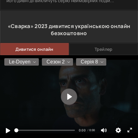
його дивні дії викличуть серію неймовірних подій...
«Сварка»
2023
дивитися українською онлайн
безкоштовно
Дивитися онлайн
Трейлер