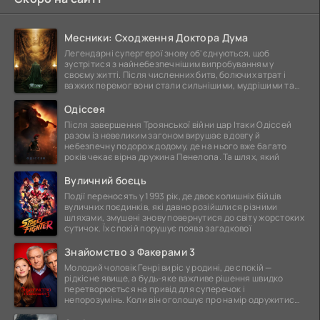
Месники: Сходження Доктора Дума
Легендарні супергерої знову об'єднуються, щоб
зустрітися з найнебезпечнішим випробуванням у
своєму житті. Після численних битв, болючих втрат і
важких перемог вони стали сильнішими, мудрішими та
ще
Одіссея
Після завершення Троянської війни цар Ітаки Одіссей
разом із невеликим загоном вирушає в довгу й
небезпечну подорож додому, де на нього вже багато
років чекає вірна дружина Пенелопа. Та шлях, який
Вуличний боєць
Події переносять у 1993 рік, де двоє колишніх бійців
вуличних поєдинків, які давно розійшлися різними
шляхами, змушені знову повернутися до світу жорстоких
сутичок. Їх спокій порушує поява загадкової
Знайомство з Факерами 3
Молодий чоловік Генрі виріс у родині, де спокій —
рідкісне явище, а будь-яке важливе рішення швидко
перетворюється на привід для суперечок і
непорозумінь. Коли він оголошує про намір одружитися,
це