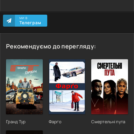
МИ В
Телеграм
Рекомендуємо до перегляду:
Гранд Тур
Фарґо
Смертельні пута