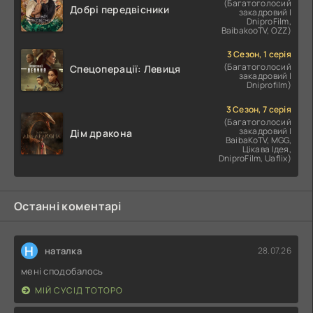
(Багатоголосий
Добрі передвісники
закадровий |
DniproFilm,
BaibakooTV, OZZ)
3 Сезон, 1 серія
(Багатоголосий
Спецоперації: Левиця
закадровий |
Dniprofilm)
3 Сезон, 7 серія
(Багатоголосий
закадровий |
Дім дракона
BaibaKoTV, MGG,
Цікава Ідея,
DniproFilm, Uaflix)
Останні коментарі
Н
наталка
28.07.26
мені сподобалось
МІЙ СУСІД ТОТОРО