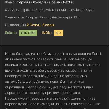
Жанр:
Серіали
/
Комедія
/
Драма
/
Netflix
Озвучка:
Професійний дубльований | студія Le Doyen
Тривалість:
1 серія: 35 хв. (цілком серій: 10)
Оновлення:
2 Сезон, 8 серія
Якість:
IMDb:
FHD 1080
8.0
Низка безглуздих і необдуманих рішень, ухвалених Денні,
який намагається повернути раніше куплені речі до
великого магазину і зазнає невдачі, призводить до того,
що він виходить із себе у своєму автомобілі, а потім
необережно дає задній хід. Ледь не врізавшись в
автомобіль, що проїжджає повз, Денні отримує
образливий жест з боку Емі, яка ледь не потрапила в
дорожньо-транспортну пригоду через нього.
Продовжуючи перебувати в стані люті, Денні починає
переслідувати свою кривдницю, ще не припускаючи, що