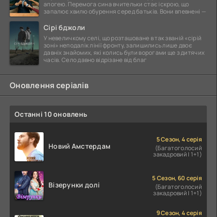
апогею. Перемога сина вчительки стає іскрою, що
запалює хвилю обурення серед батьків. Вони впевнені —
Сірі бджоли
У невеличкому селі, що розташоване в так званій «сірій
зоні» неподалік лінії фронту, залишились лише двоє
давніх знайомих, які колись були ворогами ще з дитячих
часів. Село давно відрізане від благ
Оновлення серіалів
Останні 10 оновлень
5 Сезон, 4 серія
Новий Амстердам
(Багатоголосий
закадровий | 1+1)
5 Сезон, 60 серія
Візерунки долі
(Багатоголосий
закадровий | 1+1)
9 Сезон, 4 серія