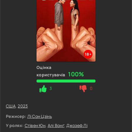
18+
Оцінка
100%
користувачів
3
0
США
,
2023
Режисер:
Лі Сон Цзінь
У ролях:
Стівен Юн
,
Алі Вонґ
,
Джозеф Лі