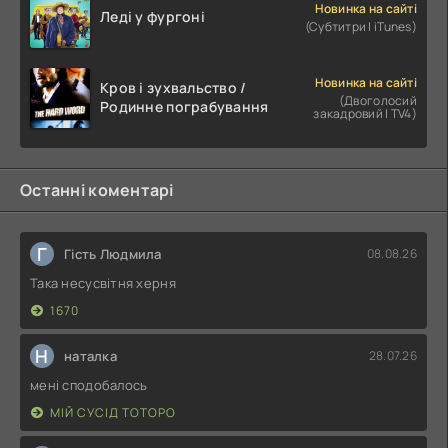
Новинка на сайті
Леді у фургоні
(Субтитри | iTunes)
Новинка на сайті
Кров і зухвальство /
(Двоголосий
Родинне пограбування
закадровий | TV4)
Останні коментарі
Г
Гість Людмила
08.08.26
Така несусвітня херня
1670
Н
наталка
28.07.26
мені сподобалось
МІЙ СУСІД ТОТОРО