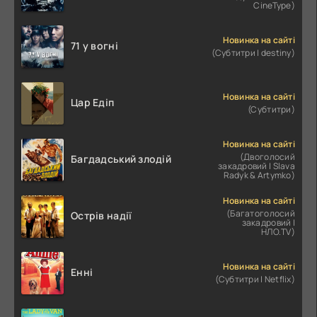
CineType)
Новинка на сайті
71 у вогні
(Субтитри | destiny)
Новинка на сайті
Цар Едіп
(Субтитри)
Новинка на сайті
(Двоголосий
Багдадський злодій
закадровий | Slava
Radyk & Artymko)
Новинка на сайті
(Багатоголосий
Острів надії
закадровий |
НЛО.TV)
Новинка на сайті
Енні
(Субтитри | Netflix)