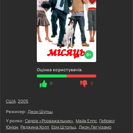
0+
Оцінка користувачів
0
0
США
,
2005
Режисер:
Джон Шульц
У ролях:
Седрік «Розважальник»
,
Майк Еппс
,
Гебріел
Юніон
,
Реджина Холл
,
Ерік Штольц
,
Джон Легуізамо