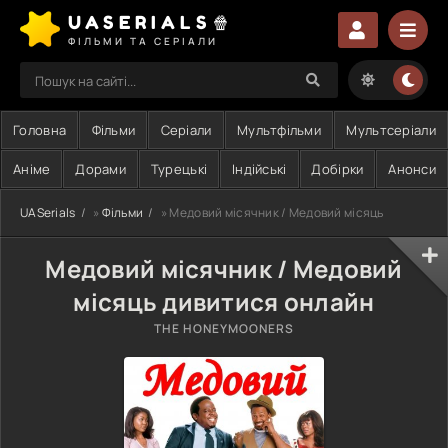
UASERIALS🍿
ФІЛЬМИ ТА СЕРІАЛИ
Головна
Фільми
Серіали
Мультфільми
Мультсеріали
Аніме
Дорами
Турецькі
Індійські
Добірки
Анонси
UASerials
»
Фільми
» Медовий місячник / Медовий місяць
Медовий місячник / Медовий
місяць дивитися онлайн
THE HONEYMOONERS