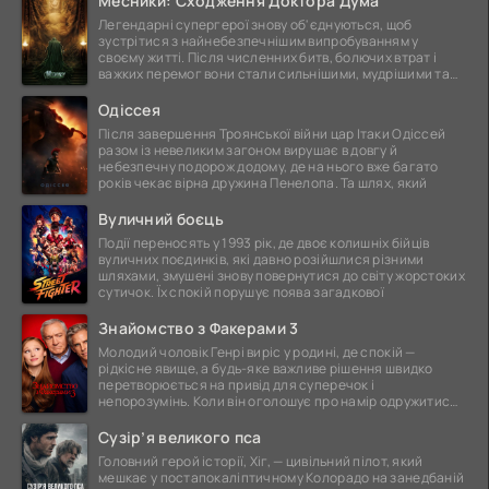
Месники: Сходження Доктора Дума
Легендарні супергерої знову об'єднуються, щоб
зустрітися з найнебезпечнішим випробуванням у
своєму житті. Після численних битв, болючих втрат і
важких перемог вони стали сильнішими, мудрішими та
ще
Одіссея
Після завершення Троянської війни цар Ітаки Одіссей
разом із невеликим загоном вирушає в довгу й
небезпечну подорож додому, де на нього вже багато
років чекає вірна дружина Пенелопа. Та шлях, який
Вуличний боєць
Події переносять у 1993 рік, де двоє колишніх бійців
вуличних поєдинків, які давно розійшлися різними
шляхами, змушені знову повернутися до світу жорстоких
сутичок. Їх спокій порушує поява загадкової
Знайомство з Факерами 3
Молодий чоловік Генрі виріс у родині, де спокій —
рідкісне явище, а будь-яке важливе рішення швидко
перетворюється на привід для суперечок і
непорозумінь. Коли він оголошує про намір одружитися,
це
Сузір’я великого пса
Головний герой історії, Хіг, — цивільний пілот, який
мешкає у постапокаліптичному Колорадо на занедбаній