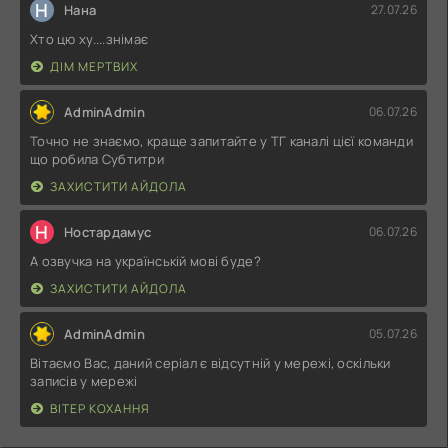
Н
Нана
27.07.26
Хто цю ху....знімає
ДІМ МЕРТВИХ
AdminAdmin
06.07.26
Точно не знаємо, краще запитайте у ТГ каналі цієї команди
що робила Субтитри
ЗАХИСТИТИ АЙДОЛА
Н
Ностардамус
06.07.26
А озвучка на українській мові буде?
ЗАХИСТИТИ АЙДОЛА
AdminAdmin
05.07.26
Вітаємо Вас, даний серіал є відсутній у мережі, оскільки
записів у мережі
ВІТЕР КОХАННЯ