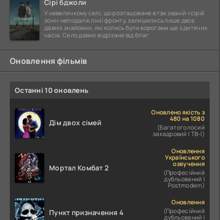
Сірі бджоли
У невеличкому селі, що розташоване в так званій «сірій
зоні» неподалік лінії фронту, залишились лише двоє
давніх знайомих, які колись були ворогами ще з дитячих
часів. Село давно відрізане від благ
Оновлення фільмів
Останні 10 оновлень
Оновлено якість з
480 на 1080
Дім двох сімей
(Багатоголосий
закадровий | ТВ-І)
Оновлення
Українського
озвучення
Мортал Комбат 2
(Професійний
дубльований |
Postmodern)
Оновлення
(Професійний
Пункт призначення 4
дубльований |