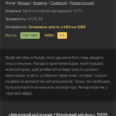
Жанр:
Фільми
/
Комедія
/
Сімейний
/
Романтичний
Озвучка:
Багатоголосий закадровий | ICTV
Тривалість:
01:29:39
Оновлення:
Оновлено якість з 480 на 1080
Якість:
IMDb:
FHD 1080
3.5
Водій автобуса Ральф і його дружина Еліс ледь зводять
кінці з кінцями. Ральф із приятелем Едом, який працює
асенізатором, щоб розбагатіти бере участь у різних
авантюрах: участь у собачих перегонах, лотереї, пошуки
скарбів за допомогою металошукачів. Гроші, які необхідно
було виплатити за внеском за квартиру, Ральф втратив у
черговій афері.
«Медовий місячник / Медовий місяць»
2005