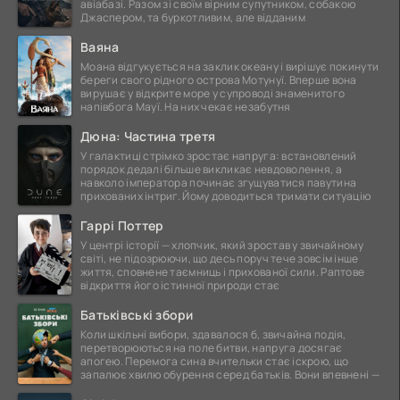
авіабазі. Разом зі своїм вірним супутником, собакою
Джаспером, та буркотливим, але відданим
Ваяна
Моана відгукується на заклик океану і вирішує покинути
береги свого рідного острова Мотунуї. Вперше вона
вирушає у відкрите море у супроводі знаменитого
напівбога Мауї. На них чекає незабутня
Дюна: Частина третя
У галактиці стрімко зростає напруга: встановлений
порядок дедалі більше викликає невдоволення, а
навколо імператора починає згущуватися павутина
прихованих інтриг. Йому доводиться тримати ситуацію
Гаррі Поттер
У центрі історії — хлопчик, який зростав у звичайному
світі, не підозрюючи, що десь поруч тече зовсім інше
життя, сповнене таємниць і прихованої сили. Раптове
відкриття його істинної природи стає
Батьківські збори
Коли шкільні вибори, здавалося б, звичайна подія,
перетворюються на поле битви, напруга досягає
апогею. Перемога сина вчительки стає іскрою, що
запалює хвилю обурення серед батьків. Вони впевнені —