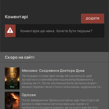
Коментарі
ДОДАТИ
Коментарів ще нема. Хочете бути першим?
Скоро на сайті
Месники: Сходження Доктора Дума
Легендарні супергерої знову об'єднуються, щоб
зустрітися з найнебезпечнішим випробуванням у
своєму житті. Після численних битв, болючих втрат і
важких перемог вони стали сильнішими, мудрішими та
ще
Одіссея
Після завершення Троянської війни цар Ітаки Одіссей
разом із невеликим загоном вирушає в довгу й
небезпечну подорож додому, де на нього вже багато