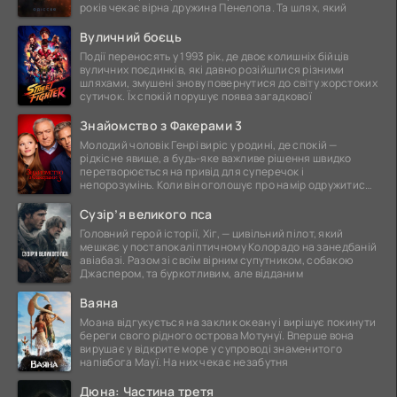
років чекає вірна дружина Пенелопа. Та шлях, який
Вуличний боєць
Події переносять у 1993 рік, де двоє колишніх бійців
вуличних поєдинків, які давно розійшлися різними
шляхами, змушені знову повернутися до світу жорстоких
сутичок. Їх спокій порушує поява загадкової
Знайомство з Факерами 3
Молодий чоловік Генрі виріс у родині, де спокій —
рідкісне явище, а будь-яке важливе рішення швидко
перетворюється на привід для суперечок і
непорозумінь. Коли він оголошує про намір одружитися,
це
Сузір’я великого пса
Головний герой історії, Хіг, — цивільний пілот, який
мешкає у постапокаліптичному Колорадо на занедбаній
авіабазі. Разом зі своїм вірним супутником, собакою
Джаспером, та буркотливим, але відданим
Ваяна
Моана відгукується на заклик океану і вирішує покинути
береги свого рідного острова Мотунуї. Вперше вона
вирушає у відкрите море у супроводі знаменитого
напівбога Мауї. На них чекає незабутня
Дюна: Частина третя