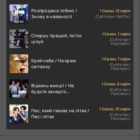
Розпродана тобою /
1 Сезон, 12 серія
Знову в наявності
(Субтитри | Netflix)
1 Сезон, 1 серія
Спершу працюй, потім
(Субтитри |
цілуй
Pantheon)
1 Сезон, 7 серія
Край неба / На краю
(Субтитри |
світанку
Pantheon)
1 Сезон, 6 серія
Відкинь емоції / Не
(Субтитри |
будьте занадто
Pantheon)
емоційними
1 Сезон, 10 серія
Пес, який гавкає на літак /
(Субтитри |
Пес і літак
Pantheon)