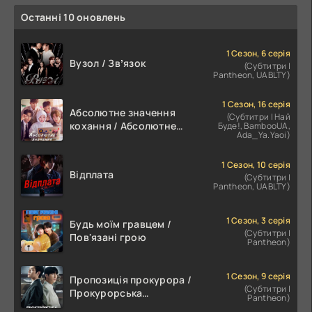
Останні 10 оновлень
1 Сезон, 6 серія
Вузол / Звʼязок
(Субтитри |
Pantheon, UABLTY)
1 Сезон, 16 серія
Абсолютне значення
(Субтитри | Най
кохання / Абсолютне
Буде!, BambooUA,
Ada_Ya.Yaoi)
значення романтики
1 Сезон, 10 серія
Відплата
(Субтитри |
Pantheon, UABLTY)
1 Сезон, 3 серія
Будь моїм гравцем /
(Субтитри |
Пов'язані грою
Pantheon)
1 Сезон, 9 серія
Пропозиція прокурора /
(Субтитри |
Прокурорська
Pantheon)
пропозиція