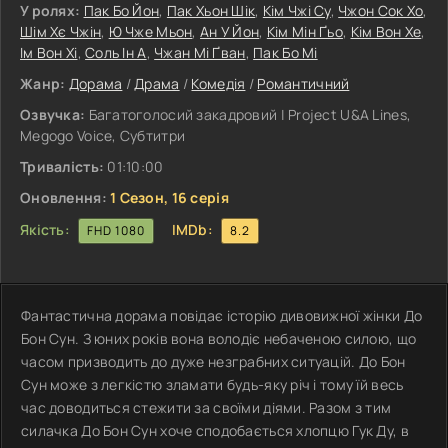
У ролях:
Пак Бо Йон
,
Пак Хьон Шік
,
Кім Чжі Су
,
Чжон Сок Хо
,
Шім Хє Чжін
,
Ю Чже Мьон
,
Ан У Йон
,
Кім Мін Ґьо
,
Кім Вон Хе
,
Ім Вон Хі
,
Соль Ін А
,
Чжан Мі Ґван
,
Пак Бо Мі
Жанр:
Дорама
/
Драма
/
Комедія
/
Романтичний
Озвучка:
Багатоголосий закадровий | Project U&A Lines,
Megogo Voice, Субтитри
Тривалість:
01:10:00
Оновлення:
1 Сезон, 16 серія
Якість:
IMDb:
FHD 1080
8.2
Фантастична дорама повідає історію дивовижної жінки До
Бон Сун. З юних років вона володіє небаченою силою, що
часом призводить до дуже незграбних ситуацій. До Бон
Сун може з легкістю зламати будь-яку річ і тому їй весь
час доводиться стежити за своїми діями. Разом з тим
силачка До Бон Сун хоче сподобається хлопцю Гук Ду, в