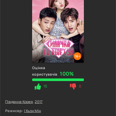
16+
Оцінка
100%
користувачів
15
0
Південна Корея
,
2017
Режисер:
І Хьон Мін