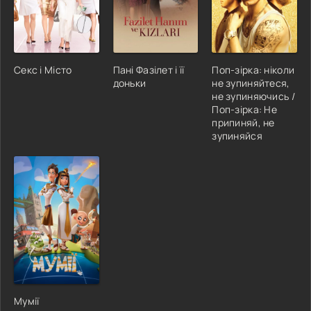
Секс і Місто
Пані Фазілет і її
Поп-зірка: ніколи
доньки
не зупиняйтеся,
не зупиняючись /
Поп-зірка: Не
припиняй, не
зупиняйся
Мумії