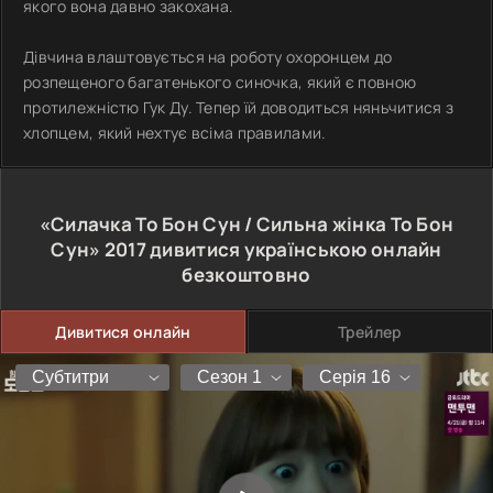
якого вона давно закохана.
Дівчина влаштовується на роботу охоронцем до
розпещеного багатенького синочка, який є повною
протилежністю Гук Ду. Тепер їй доводиться няньчитися з
хлопцем, який нехтує всіма правилами.
«Силачка То Бон Сун / Сильна жінка То Бон
Сун»
2017
дивитися українською онлайн
безкоштовно
Дивитися онлайн
Трейлер