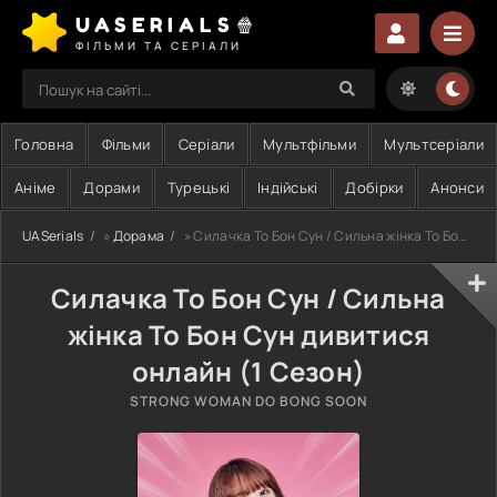
UASERIALS🍿
ФІЛЬМИ ТА СЕРІАЛИ
Головна
Фільми
Серіали
Мультфільми
Мультсеріали
Аніме
Дорами
Турецькі
Індійські
Добірки
Анонси
UASerials
»
Дорама
» Силачка То Бон Сун / Сильна жінка То Бон Сун
Силачка То Бон Сун / Сильна
жінка То Бон Сун дивитися
онлайн (1 Сезон)
STRONG WOMAN DO BONG SOON