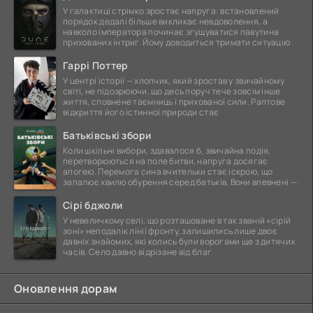
У галактиці стрімко зростає напруга: встановлений
порядок дедалі більше викликає невдоволення, а
навколо імператора починає згущуватися павутина
прихованих інтриг. Йому доводиться тримати ситуацію
Гаррі Поттер
У центрі історії — хлопчик, який зростав у звичайному
світі, не підозрюючи, що десь поруч тече зовсім інше
життя, сповнене таємниць і прихованої сили. Раптове
відкриття його істинної природи стає
Батьківські збори
Коли шкільні вибори, здавалося б, звичайна подія,
перетворюються на поле битви, напруга досягає
апогею. Перемога сина вчительки стає іскрою, що
запалює хвилю обурення серед батьків. Вони впевнені —
Сірі бджоли
У невеличкому селі, що розташоване в так званій «сірій
зоні» неподалік лінії фронту, залишились лише двоє
давніх знайомих, які колись були ворогами ще з дитячих
часів. Село давно відрізане від благ
Оновлення дорам