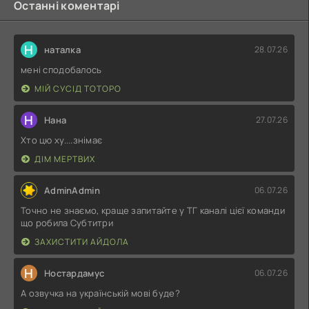
Останні коментарі
Н
наталка
28.07.26
мені сподобалось
МІЙ СУСІД ТОТОРО
Н
Нана
27.07.26
Хто цю ху....знімає
ДІМ МЕРТВИХ
AdminAdmin
06.07.26
Точно не знаємо, краще запитайте у ТГ каналі цієї команди
що робила Субтитри
ЗАХИСТИТИ АЙДОЛА
Н
Ностардамус
06.07.26
А озвучка на українській мові буде?